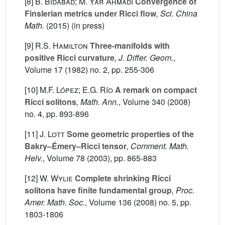
[8]
B. Bidabad; M. Yar Ahmadi
Convergence of
Finslerian metrics under Ricci flow
, Sci. China
Math.
(2015) (in press)
[9]
R.S. Hamilton
Three-manifolds with
positive Ricci curvature
, J. Differ. Geom.
,
Volume 17
(1982) no. 2, pp. 255-306
[10]
M.F. López; E.G. Río
A remark on compact
Ricci solitons
, Math. Ann.
, Volume 340
(2008)
no. 4, pp. 893-896
[11]
J. Lott
Some geometric properties of the
Bakry–Émery–Ricci tensor
, Comment. Math.
Helv.
, Volume 78
(2003), pp. 865-883
[12]
W. Wylie
Complete shrinking Ricci
solitons have finite fundamental group
, Proc.
Amer. Math. Soc.
, Volume 136
(2008) no. 5, pp.
1803-1806