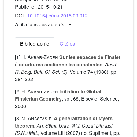
Publié le :
2015-10-21
DOI :
10.1016/j.crma.2015.09.012
Affiliations des auteurs :
Bibliographie
Cité par
[1]
H. Akbar-Zadeh
Sur les espaces de Finsler
á courbures sectionnelles constantes
, Acad.
R. Belg. Bull. Cl. Sci. (5)
, Volume 74
(1988), pp.
281-322
[2]
H. Akbar-Zadeh
Initiation to Global
Finslerian Geometry
, vol. 68
, Elsevier Science,
2006
[3]
M. Anastasiei
A generalization of Myers
theorem
, An. Stiint. Univ. “Al.I. Cuza” Din Iasi
(S.N.) Mat.
, Volume LIII
(2007) no. Supliment, pp.