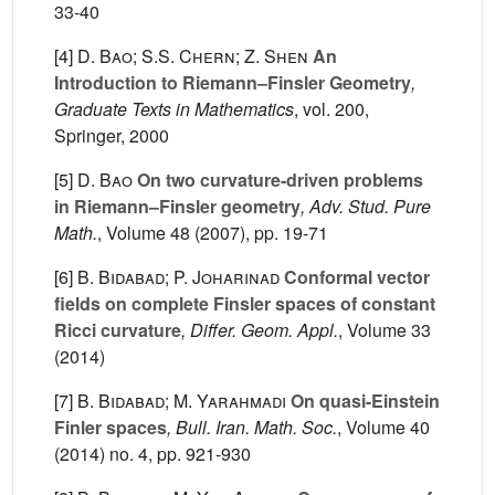
33-40
[4]
D. Bao; S.S. Chern; Z. Shen
An
Introduction to Riemann–Finsler Geometry
,
Graduate Texts in Mathematics
, vol. 200
,
Springer, 2000
[5]
D. Bao
On two curvature-driven problems
in Riemann–Finsler geometry
, Adv. Stud. Pure
Math.
, Volume 48
(2007), pp. 19-71
[6]
B. Bidabad; P. Joharinad
Conformal vector
fields on complete Finsler spaces of constant
Ricci curvature
, Differ. Geom. Appl.
, Volume 33
(2014)
[7]
B. Bidabad; M. Yarahmadi
On quasi-Einstein
Finler spaces
, Bull. Iran. Math. Soc.
, Volume 40
(2014) no. 4, pp. 921-930