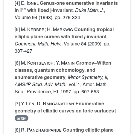
[4]
E. Ionel
Genus-one enumerative invariants
P
n
in
with fixed j-invariant
, Duke Math. J.
,
Volume 94
(1998), pp. 279-324
[5]
M. Kerber; H. Markwig
Counting tropical
elliptic plane curves with fixed
j
-invariant
,
Comment. Math. Helv.
, Volume 84
(2009), pp.
387-427
[6]
M. Kontsevich; Y. Manin
Gromov–Witten
classes, quantum cohomology, and
enumerative geometry
, Mirror Symmetry, II,
AMS/IP Stud. Adv. Math.
, vol. 1
, Amer. Math.
Soc., Providence, RI, 1997, pp. 607-653
[7]
Y. Len; D. Ranganathan
Enumerative
geometry of elliptic curves on toric surfaces
|
arXiv
[8]
R. Pandharipande
Counting elliptic plane