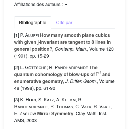
Affiliations des auteurs :
Bibliographie
Cité par
[1]
P. Aluffi
How many smooth plane cubics
with given j-invariant are tangent to 8 lines in
general position?
, Contemp. Math.
, Volume 123
(1991), pp. 15-29
[2]
L. Göttsche; R. Pandharipande
The
P
2
quantum cohomology of blow-ups of
and
enumerative geometry
, J. Differ. Geom.
, Volume
48
(1998), pp. 61-90
[3]
K. Hori; S. Katz; A. Kelmm; R.
Randharipande; R. Thomas; C. Vafa; R. Vakil;
E. Zaslow
Mirror Symmetry
, Clay Math. Inst.
AMS, 2003