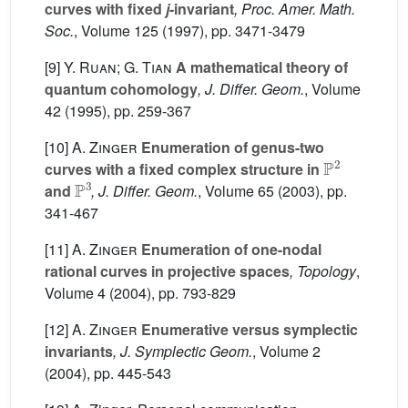
curves with fixed
j
-invariant
, Proc. Amer. Math.
Soc.
, Volume 125
(1997), pp. 3471-3479
[9]
Y. Ruan; G. Tian
A mathematical theory of
quantum cohomology
, J. Differ. Geom.
, Volume
42
(1995), pp. 259-367
[10]
A. Zinger
Enumeration of genus-two
P
2
curves with a fixed complex structure in
P
3
and
, J. Differ. Geom.
, Volume 65
(2003), pp.
341-467
[11]
A. Zinger
Enumeration of one-nodal
rational curves in projective spaces
, Topology
,
Volume 4
(2004), pp. 793-829
[12]
A. Zinger
Enumerative versus symplectic
invariants
, J. Symplectic Geom.
, Volume 2
(2004), pp. 445-543