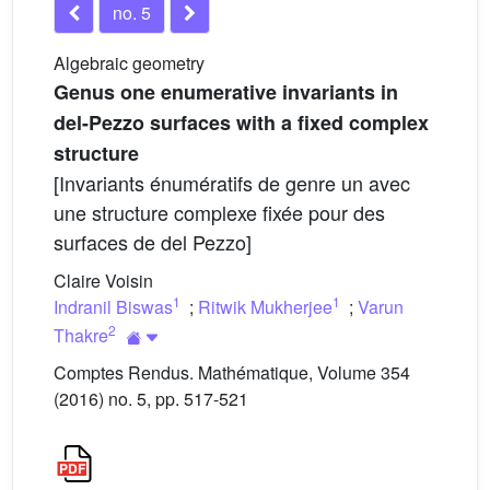
no. 5
Algebraic geometry
Genus one enumerative invariants in
del-Pezzo surfaces with a fixed complex
structure
[Invariants énumératifs de genre un avec
une structure complexe fixée pour des
surfaces de del Pezzo]
Claire Voisin
1
1
Indranil Biswas
;
Ritwik Mukherjee
;
Varun
2
Thakre
Comptes Rendus. Mathématique, Volume 354
(2016) no. 5, pp. 517-521