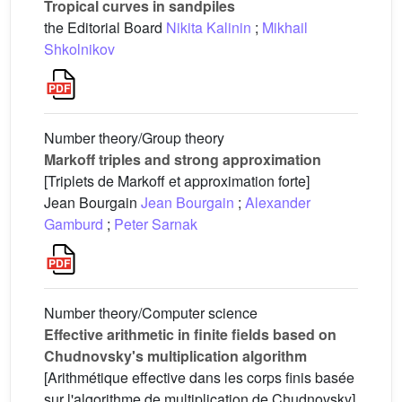
Tropical curves in sandpiles
the Editorial Board
Nikita Kalinin
;
Mikhail
Shkolnikov
Number theory/Group theory
Markoff triples and strong approximation
[Triplets de Markoff et approximation forte]
Jean Bourgain
Jean Bourgain
;
Alexander
Gamburd
;
Peter Sarnak
Number theory/Computer science
Effective arithmetic in finite fields based on
Chudnovsky's multiplication algorithm
[Arithmétique effective dans les corps finis basée
sur l'algorithme de multiplication de Chudnovsky]