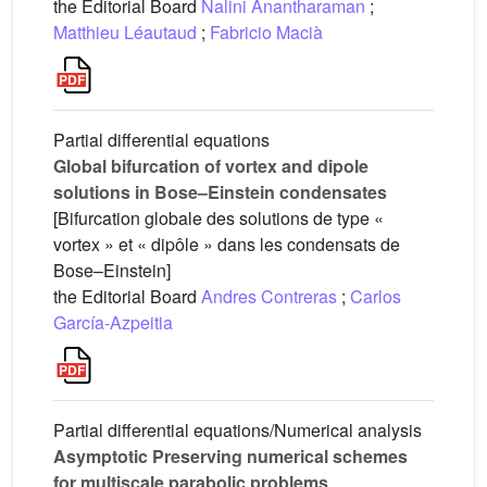
the Editorial Board
Nalini Anantharaman
;
Matthieu Léautaud
;
Fabricio Macià
Partial differential equations
Global bifurcation of vortex and dipole
solutions in Bose–Einstein condensates
[Bifurcation globale des solutions de type «
vortex » et « dipôle » dans les condensats de
Bose–Einstein]
the Editorial Board
Andres Contreras
;
Carlos
García-Azpeitia
Partial differential equations/Numerical analysis
Asymptotic Preserving numerical schemes
for multiscale parabolic problems