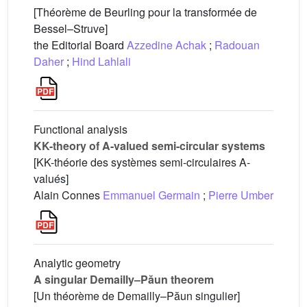
[Théorème de Beurling pour la transformée de
Bessel–Struve]
the Editorial Board
Azzedine Achak
;
Radouan
Daher
;
Hind Lahlali
Functional analysis
KK-theory of A-valued semi-circular systems
[KK-théorie des systèmes semi-circulaires A-
valués]
Alain Connes
Emmanuel Germain
;
Pierre Umber
Analytic geometry
A singular Demailly–Păun theorem
[Un théorème de Demailly–Păun singulier]