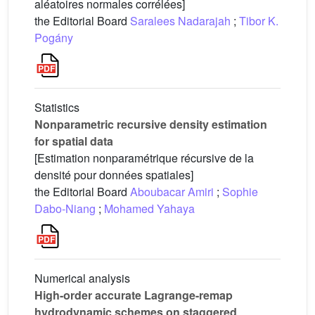
aléatoires normales corrélées]
the Editorial Board
Saralees Nadarajah
;
Tibor K.
Pogány
Statistics
Nonparametric recursive density estimation
for spatial data
[Estimation nonparamétrique récursive de la
densité pour données spatiales]
the Editorial Board
Aboubacar Amiri
;
Sophie
Dabo-Niang
;
Mohamed Yahaya
Numerical analysis
High-order accurate Lagrange-remap
hydrodynamic schemes on staggered