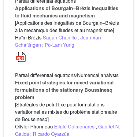
Partial differential equations
Applications of Bourgain–Brézis inequalities
to fluid mechanics and magnetism
[Applications des inégalités de Bourgain–Brézis
à la mécanique des fluides et au magnétisme]
Haïm Brézis
Sagun Chanillo
;
Jean Van
Schaftingen
;
Po-Lam Yung
Partial differential equations/Numerical analysis
Fixed point strategies for mixed variational
formulations of the stationary Boussinesq
problem
[Stratégies de point fixe pour formulations
variationnelles mixtes du problème stationnaire
de Boussinesq]
Olivier Pironneau
Eligio Colmenares
;
Gabriel N.
Gatica
;
Ricardo Oyarzúa