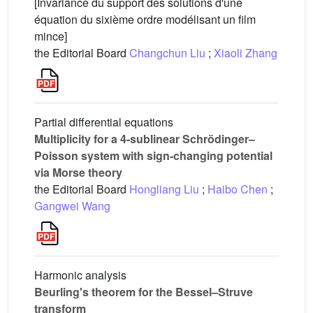
[Invariance du support des solutions d'une
équation du sixième ordre modélisant un film
mince]
the Editorial Board
Changchun Liu
;
Xiaoli Zhang
Partial differential equations
Multiplicity for a 4-sublinear Schrödinger–
Poisson system with sign-changing potential
via Morse theory
the Editorial Board
Hongliang Liu
;
Haibo Chen
;
Gangwei Wang
Harmonic analysis
Beurling's theorem for the Bessel–Struve
transform