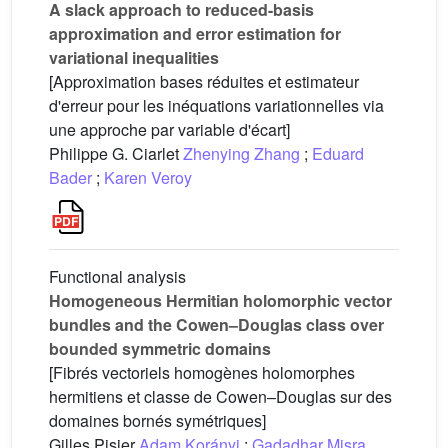
A slack approach to reduced-basis
approximation and error estimation for
variational inequalities
[Approximation bases réduites et estimateur
d'erreur pour les inéquations variationnelles via
une approche par variable d'écart]
Philippe G. Ciarlet
Zhenying Zhang
;
Eduard
Bader
;
Karen Veroy
Functional analysis
Homogeneous Hermitian holomorphic vector
bundles and the Cowen–Douglas class over
bounded symmetric domains
[Fibrés vectoriels homogènes holomorphes
hermitiens et classe de Cowen–Douglas sur des
domaines bornés symétriques]
Gilles Pisier
Adam Korányi
;
Gadadhar Misra