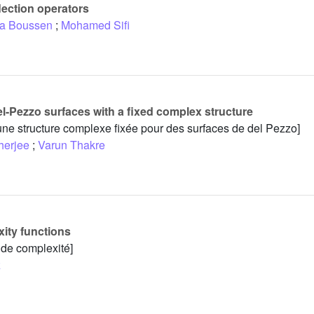
flection operators
a Boussen
;
Mohamed Sifi
l-Pezzo surfaces with a fixed complex structure
une structure complexe fixée pour des surfaces de del Pezzo]
herjee
;
Varun Thakre
ty functions
de complexité]
z