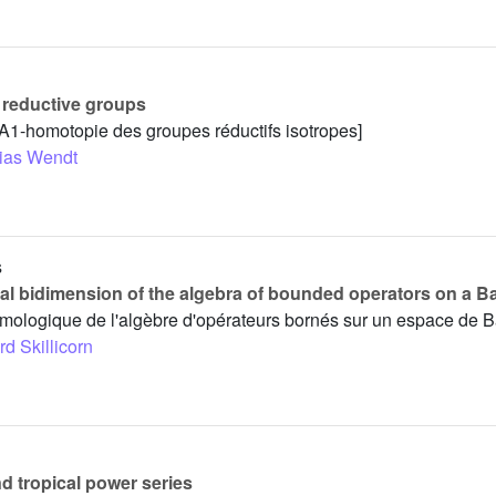
 reductive groups
 A1-homotopie des groupes réductifs isotropes]
ias Wendt
s
cal bidimension of the algebra of bounded operators on a 
omologique de l'algèbre d'opérateurs bornés sur un espace de 
d Skillicorn
 tropical power series