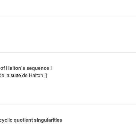
of Halton's sequence I
de la suite de Halton I]
cyclic quotient singularities