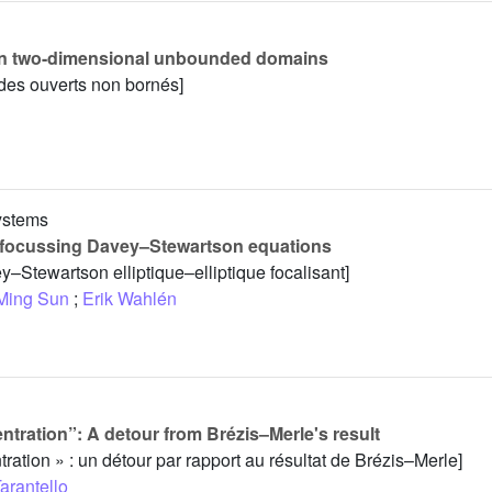
s in two-dimensional unbounded domains
des ouverts non bornés]
systems
ptic focussing Davey–Stewartson equations
–Stewartson elliptique–elliptique focalisant]
Ming Sun
;
Erik Wahlén
tration”: A detour from Brézis–Merle's result
ration » : un détour par rapport au résultat de Brézis–Merle]
arantello