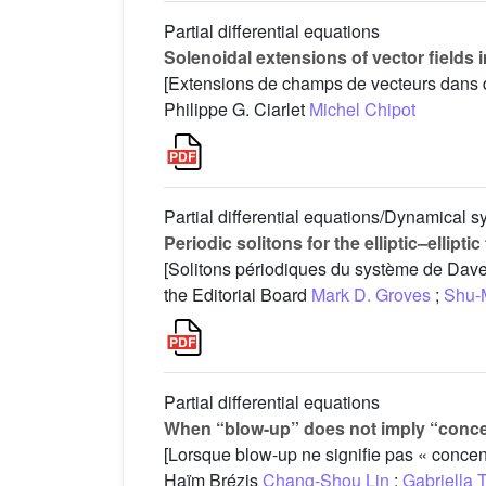
Partial differential equations
Solenoidal extensions of vector field
[Extensions de champs de vecteurs dans 
Philippe G. Ciarlet
Michel Chipot
Partial differential equations/Dynamical 
Periodic solitons for the elliptic–elli
[Solitons périodiques du système de Davey
the Editorial Board
Mark D. Groves
;
Shu-
Partial differential equations
When “blow-up” does not imply “concen
[Lorsque blow-up ne signifie pas « concent
Haïm Brézis
Chang-Shou Lin
;
Gabriella T