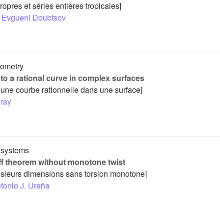
pres et séries entières tropicales]
Evgueni Doubtsov
eometry
to a rational curve in complex surfaces
à une courbe rationnelle dans une surface]
oray
l systems
f theorem without monotone twist
usieurs dimensions sans torsion monotone]
tonio J. Ureña