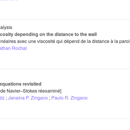
nalysis
cosity depending on the distance to the wall
néaires avec une viscosité qui dépend de la distance à la paroi
athan Rochat
equations revisited
s de Navier–Stokes réexaminé]
ütz
;
Janaína P. Zingano
;
Paulo R. Zingano