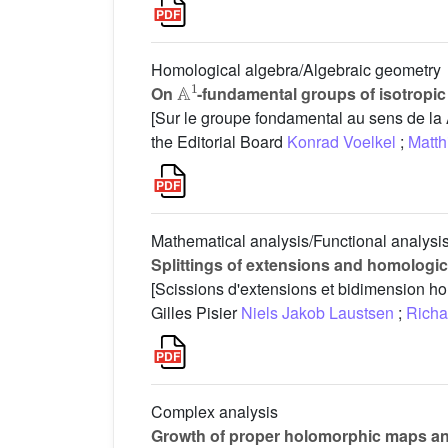
Homological algebra/Algebraic geometry
A
1
On
-fundamental groups of isotropic
[Sur le groupe fondamental au sens de la
the Editorial Board
Konrad Voelkel
;
Matth
Mathematical analysis/Functional analysi
Splittings of extensions and homologi
[Scissions d'extensions et bidimension h
Gilles Pisier
Niels Jakob Laustsen
;
Richar
Complex analysis
Growth of proper holomorphic maps and