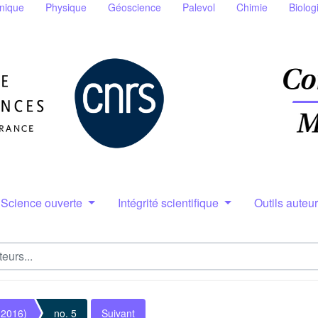
nique
Physique
Géoscience
Palevol
Chimie
Biolog
Science ouverte
Intégrité scientifique
Outils auteu
(2016)
no. 5
Suivant