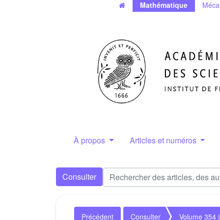
Mathématique
Méca
À propos
Articles et numéros
Consulter
Précédent
Consulter
Volume 354 