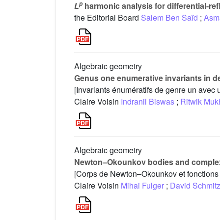
p
L
harmonic analysis for differential-re
the Editorial Board
Salem Ben Saïd
;
Asm
Algebraic geometry
Genus one enumerative invariants in de
[Invariants énumératifs de genre un avec 
Claire Voisin
Indranil Biswas
;
Ritwik Muk
Algebraic geometry
Newton–Okounkov bodies and complexi
[Corps de Newton–Okounkov et fonctions 
Claire Voisin
Mihai Fulger
;
David Schmit