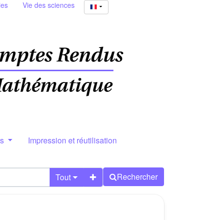
ies
Vie des sciences
rs
Impression et réutilisation
Rechercher
Tout