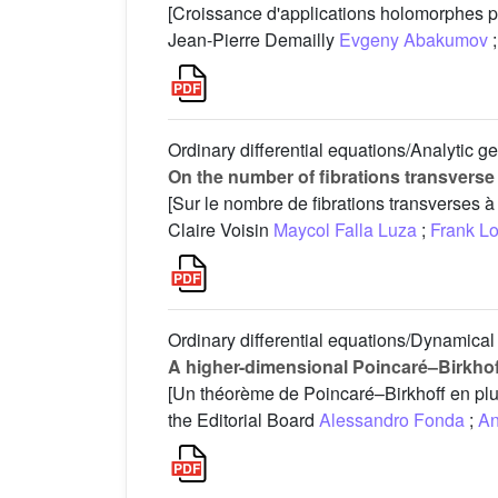
[Croissance d'applications holomorphes pro
Jean-Pierre Demailly
Evgeny Abakumov
;
Ordinary differential equations/Analytic g
On the number of fibrations transverse 
[Sur le nombre de fibrations transverses 
Claire Voisin
Maycol Falla Luza
;
Frank L
Ordinary differential equations/Dynamica
A higher-dimensional Poincaré–Birkhof
[Un théorème de Poincaré–Birkhoff en pl
the Editorial Board
Alessandro Fonda
;
An