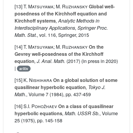
[13]
T. Matsuyama; M. Ruzhansky
Global well-
posedness of the Kirchhoff equation and
Kirchhoff systems
, Analytic Methods in
Interdisciplinary Applications, Springer Proc.
Math. Stat.
, vol. 116
, Springer, 2015
[14]
T. Matsuyama; M. Ruzhansky
On the
Gevrey well-posedness of the Kirchhoff
equation
, J. Anal. Math.
(2017) (in press in 2020)
|
arXiv
[15]
K. Nishihara
On a global solution of some
quasilinear hyperbolic equation
, Tokyo J.
Math.
, Volume 7
(1984), pp. 437-459
[16]
S.I. Pohožhaev
On a class of quasilinear
hyperbolic equations
, Math. USSR Sb.
, Volume
25
(1975), pp. 145-158