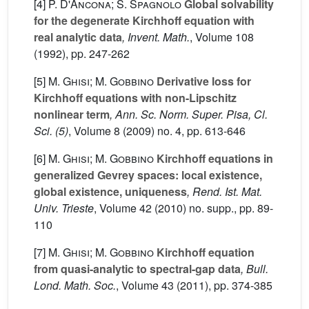
[4]
P. D'Ancona; S. Spagnolo
Global solvability
for the degenerate Kirchhoff equation with
real analytic data
, Invent. Math.
, Volume 108
(1992), pp. 247-262
[5]
M. Ghisi; M. Gobbino
Derivative loss for
Kirchhoff equations with non-Lipschitz
nonlinear term
, Ann. Sc. Norm. Super. Pisa, Cl.
Sci. (5)
, Volume 8
(2009) no. 4, pp. 613-646
[6]
M. Ghisi; M. Gobbino
Kirchhoff equations in
generalized Gevrey spaces: local existence,
global existence, uniqueness
, Rend. Ist. Mat.
Univ. Trieste
, Volume 42
(2010) no. supp., pp. 89-
110
[7]
M. Ghisi; M. Gobbino
Kirchhoff equation
from quasi-analytic to spectral-gap data
, Bull.
Lond. Math. Soc.
, Volume 43
(2011), pp. 374-385