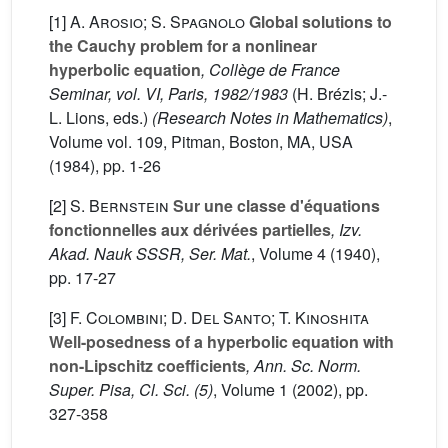
[1]
A. Arosio; S. Spagnolo
Global solutions to
the Cauchy problem for a nonlinear
hyperbolic equation
, Collège de France
Seminar, vol. VI, Paris, 1982/1983
(H. Brézis; J.-
L. Lions, eds.)
(Research Notes in Mathematics)
,
Volume vol. 109
, Pitman, Boston, MA, USA
(1984), pp. 1-26
[2]
S. Bernstein
Sur une classe d'équations
fonctionnelles aux dérivées partielles
, Izv.
Akad. Nauk SSSR, Ser. Mat.
, Volume 4
(1940),
pp. 17-27
[3]
F. Colombini; D. Del Santo; T. Kinoshita
Well-posedness of a hyperbolic equation with
non-Lipschitz coefficients
, Ann. Sc. Norm.
Super. Pisa, Cl. Sci. (5)
, Volume 1
(2002), pp.
327-358