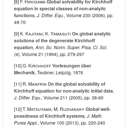
[8]
F. Hirosawa
Global solvability for Kirchhoff
equation in special classes of non-analytic
functions
, J. Differ. Equ.
, Volume 230
(2006), pp.
49-70
[9]
K. Kajitani; K. Yamaguti
On global analytic
solutions of the degenerate Kirchhoff
equation
, Ann. Sc. Norm. Super. Pisa, Cl. Sci.
(4)
, Volume 21
(1994), pp. 279-297
[10]
G. Kirchhoff
Vorlesungen über
Mechanik
, Teubner, Leipzig, 1876
[11]
R. Manfrin
On the global solvability of
Kirchhoff equation for non-analytic initial data
,
J. Differ. Equ.
, Volume 211
(2005), pp. 38-60
[12]
T. Matsuyama; M. Ruzhansky
Global well-
posedness of Kirchhoff systems
, J. Math.
Pures Appl.
, Volume 100
(2013), pp. 220-240