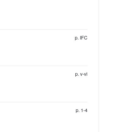
p. IFC
p. v-vi
p. 1-4