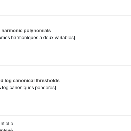
te harmonic polynomials
ynômes harmoniques à deux variables]
ed log canonical thresholds
ils log canoniques pondérés]
ntielle
inlevé