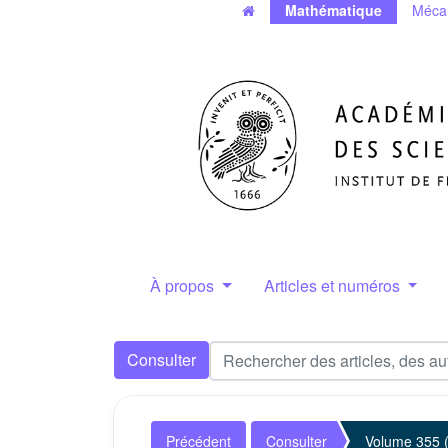
Mathématique
Méca
À propos
Articles et numéros
Consulter
Précédent
Consulter
Volume 355 