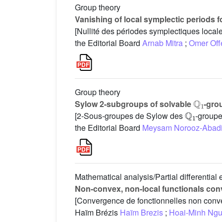
Group theory
Vanishing of local symplectic periods f
[Nullité des périodes symplectiques locale
the Editorial Board
Arnab Mitra
;
Omer Off
Group theory
Q
1
Sylow 2-subgroups of solvable
-gro
Q
1
[2-Sous-groupes de Sylow des
-groupe
the Editorial Board
Meysam Norooz-Abad
Mathematical analysis/Partial differential
Non-convex, non-local functionals conve
[Convergence de fonctionnelles non convexe
Haïm Brézis
Haïm Brezis
;
Hoai-Minh Ng