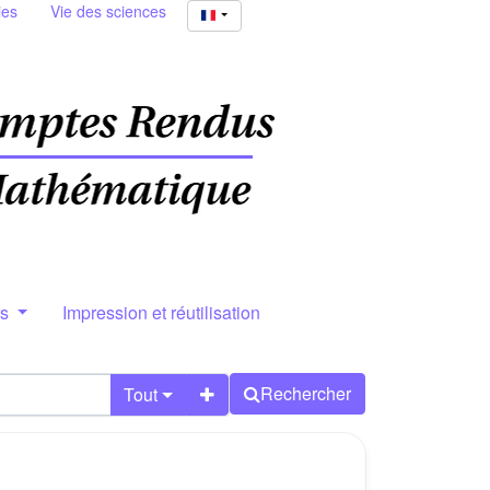
ies
Vie des sciences
rs
Impression et réutilisation
Rechercher
Tout