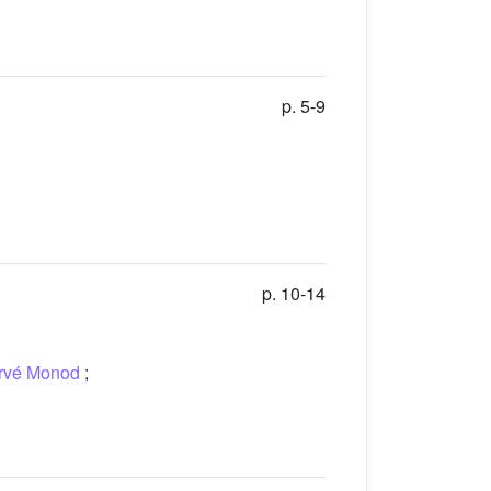
p. 5-9
p. 10-14
rvé Monod
;