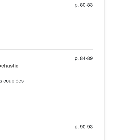
p. 80-83
p. 84-89
ochastic
es couplées
p. 90-93