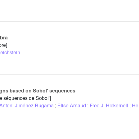
ebra
bre]
eichstein
esigns based on Sobol' sequences
 de séquences de Sobol']
 Antoni Jiménez Rugama
;
Élise Arnaud
;
Fred J. Hickernell
;
He