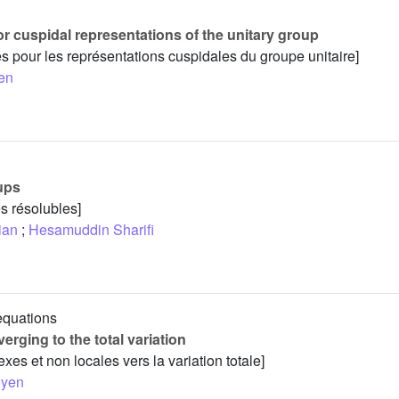
or cuspidal representations of the unitary group
s pour les représentations cuspidales du groupe unitaire]
en
ups
s résolubles]
ian
;
Hesamuddin Sharifi
 equations
rging to the total variation
s et non locales vers la variation totale]
uyen