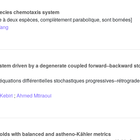
pecies chemotaxis system
ie à deux espèces, complètement parabolique, sont bornées]
Wang
system driven by a degenerate coupled forward–backward st
 équations différentielles stochastiques progressives–rétrograd
Kebiri
;
Ahmed Mtiraoui
lds with balanced and astheno-Kähler metrics