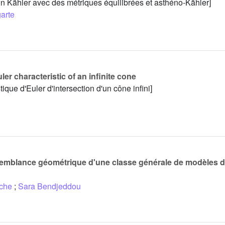
n Kähler avec des métriques équilibrées et asthéno-Kähler]
arte
ler characteristic of an infinite cone
ique d'Euler d'intersection d'un cône infini]
emblance géométrique d'une classe générale de modèles d
che
;
Sara Bendjeddou