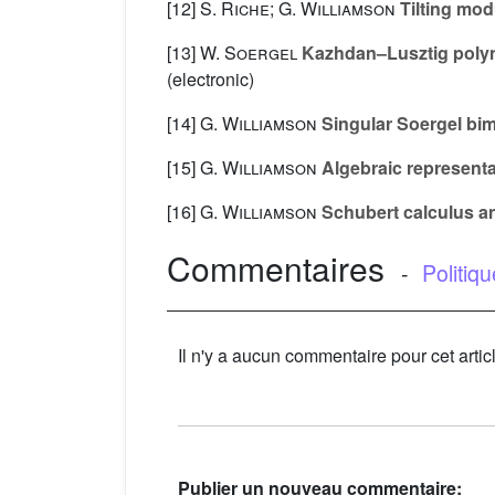
[12]
S. Riche; G. Williamson
Tilting mod
[13]
W. Soergel
Kazhdan–Lusztig polyno
(electronic)
[14]
G. Williamson
Singular Soergel bi
[15]
G. Williamson
Algebraic representa
[16]
G. Williamson
Schubert calculus an
Commentaires
-
Politiq
Il n'y a aucun commentaire pour cet artic
Publier un nouveau commentaire: