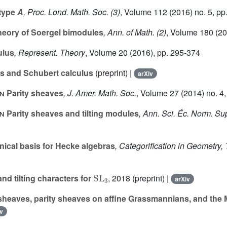
 type
A
, Proc. Lond. Math. Soc. (3)
, Volume 112
(2016) no. 5, pp
eory of Soergel bimodules
, Ann. of Math. (2)
, Volume 180
(20
ulus
, Represent. Theory
, Volume 20
(2016), pp. 295-374
s and Schubert calculus
(preprint) |
arXiv
on
Parity sheaves
, J. Amer. Math. Soc.
, Volume 27
(2014) no. 4
on
Parity sheaves and tilting modules
, Ann. Sci. Éc. Norm. Sup
nical basis for Hecke algebras
, Categorification in Geometry
SL
3
and tilting characters for
, 2018 (preprint) |
arXiv
g sheaves, parity sheaves on affine Grassmannians, and the
v