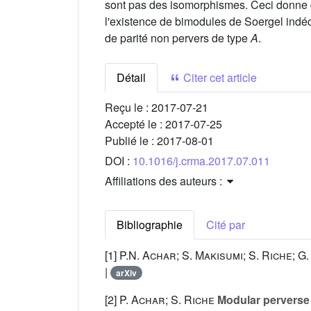
sont pas des isomorphismes. Ceci donne 
l'existence de bimodules de Soergel ind
de parité non pervers de type
A
.
Détail
Citer cet article
Reçu le :
2017-07-21
Accepté le :
2017-07-25
Publié le :
2017-08-01
DOI :
10.1016/j.crma.2017.07.011
Affiliations des auteurs :
Bibliographie
Cité par
[1]
P.N. Achar; S. Makisumi; S. Riche; G
|
arXiv
[2]
P. Achar; S. Riche
Modular perverse s