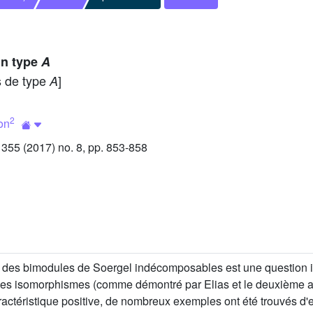
in type
A
s de type
]
A
2
on
55 (2017) no. 8, pp. 853-858
des bimodules de Soergel indécomposables est une question imp
es isomorphismes (comme démontré par Elias et le deuxième aut
actéristique positive, de nombreux exemples ont été trouvés d