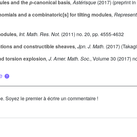
ules and the
p
-canonical basis
, Astérisque
(2017) (preprint in
mials and a combinatoric[s] for tilting modules
, Represent
modules
, Int. Math. Res. Not.
(2011) no. 20, pp. 4555-4632
tions and constructible sheaves
, Jpn. J. Math.
(2017) (Takagi 
d torsion explosion
, J. Amer. Math. Soc.
, Volume 30
(2017) no
ue
le. Soyez le premier à écrire un commentaire !