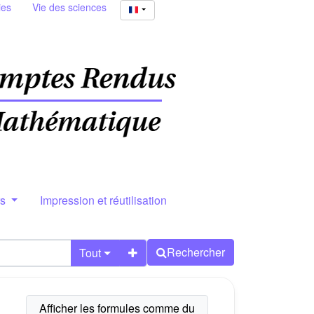
ies
Vie des sciences
rs
Impression et réutilisation
Rechercher
Tout