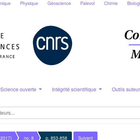
nique
Physique
Géoscience
Palevol
Chimie
Biolog
Science ouverte
Intégrité scientifique
Outils auteu
(2017)
no. 8
p. 853-858
Suivant