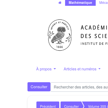
Mathématique
Méca
À propos
Articles et numéros
Consulter
Précédent
Consulter
Volume 355 