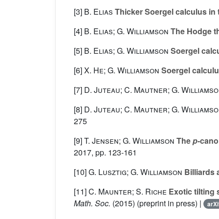
[3]
B. Elias
Thicker Soergel calculus in
[4]
B. Elias; G. Williamson
The Hodge th
[5]
B. Elias; G. Williamson
Soergel calc
[6]
X. He; G. Williamson
Soergel calculu
[7]
D. Juteau; C. Mautner; G. Williams
[8]
D. Juteau; C. Mautner; G. Williams
275
[9]
T. Jensen; G. Williamson
The
p
-cano
2017, pp. 123-161
[10]
G. Lusztig; G. Williamson
Billiards 
[11]
C. Maunter; S. Riche
Exotic tiltin
Math. Soc.
(2015) (preprint in press) |
arXi