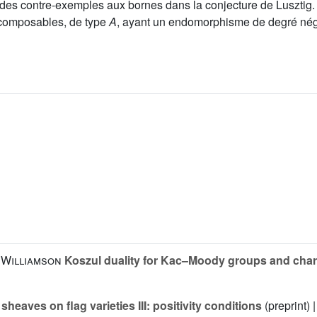
des contre-exemples aux bornes dans la conjecture de Lusztig.
écomposables, de type
A
, ayant un endomorphisme de degré négat
. Williamson
Koszul duality for Kac–Moody groups and chara
heaves on flag varieties III: positivity conditions
(preprint) 