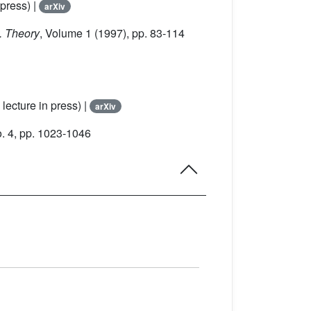
 press) |
arXiv
. Theory
, Volume 1
(1997), pp. 83-114
lecture in press) |
arXiv
. 4, pp. 1023-1046