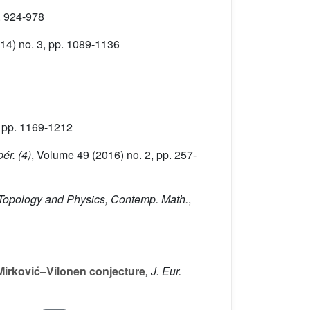
. 924-978
14) no. 3, pp. 1089-1136
, pp. 1169-1212
ér. (4)
, Volume 49
(2016) no. 2, pp. 257-
, Topology and Physics, Contemp. Math.
,
 Mirković–Vilonen conjecture
, J. Eur.