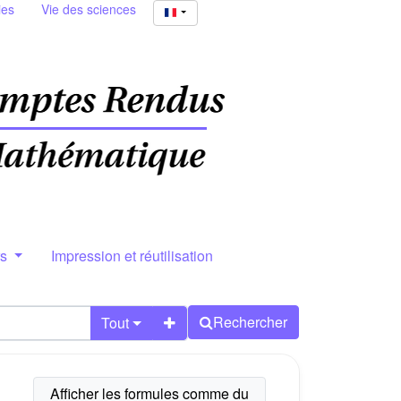
ies
Vie des sciences
rs
Impression et réutilisation
Rechercher
Tout