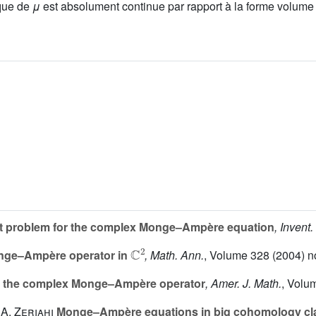
ique de
μ
est absolument continue par rapport à la forme volum
et problem for the complex Monge–Ampère equation
, Invent.
C
2
Monge–Ampère operator in
, Math. Ann.
, Volume 328
(2004) no
of the complex Monge–Ampère operator
, Amer. J. Math.
, Volu
 A. Zeriahi
Monge–Ampère equations in big cohomology cl