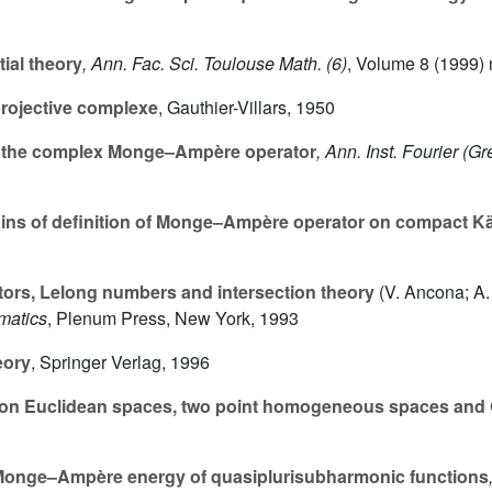
tial theory
, Ann. Fac. Sci. Toulouse Math. (6)
, Volume 8
(1999) 
rojective complexe
, Gauthier-Villars, 1950
of the complex Monge–Ampère operator
, Ann. Inst. Fourier (G
ns of definition of Monge–Ampère operator on compact Kä
s, Lelong numbers and intersection theory
(V. Ancona; A. 
matics
, Plenum Press, New York, 1993
eory
, Springer Verlag, 1996
on Euclidean spaces, two point homogeneous spaces and
onge–Ampère energy of quasiplurisubharmonic functions