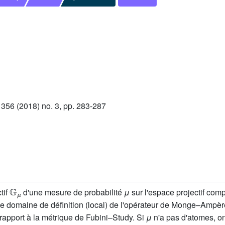
56 (2018) no. 3, pp. 283-287
G
μ
tif
d'une mesure de probabilité
μ
sur l'espace projectif com
e domaine de définition (local) de l'opérateur de Monge–Ampèr
rapport à la métrique de Fubini–Study. Si
μ
n'a pas d'atomes, o