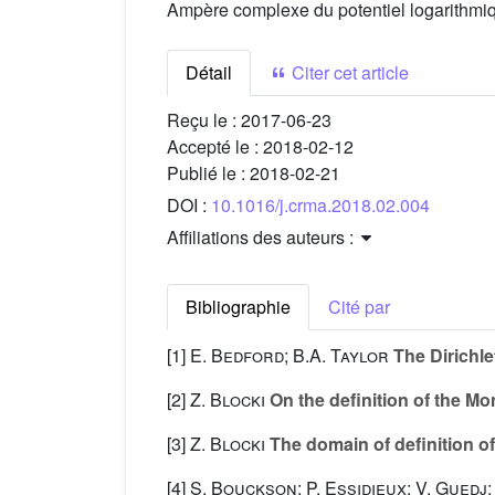
Ampère complexe du potentiel logarithm
Détail
Citer cet article
Reçu le :
2017-06-23
Accepté le :
2018-02-12
Publié le :
2018-02-21
DOI :
10.1016/j.crma.2018.02.004
Affiliations des auteurs :
Bibliographie
Cité par
[1]
E. Bedford; B.A. Taylor
The Dirichl
[2]
Z. Blocki
On the definition of the 
[3]
Z. Blocki
The domain of definition 
[4]
S. Bouckson; P. Essidieux; V. Guedj;