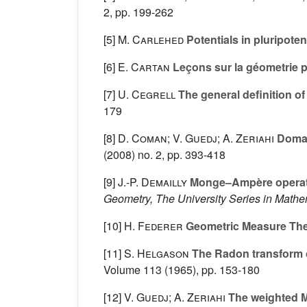
2, pp. 199-262
[5]
M. Carlehed
Potentials in pluripoten
[6]
E. Cartan
Leçons sur la géometrie p
[7]
U. Cegrell
The general definition 
179
[8]
D. Coman; V. Guedj; A. Zeriahi
Domai
(2008) no. 2, pp. 393-418
[9]
J.-P. Demailly
Monge–Ampère operator
Geometry, The University Series in Mathe
[10]
H. Federer
Geometric Measure Th
[11]
S. Helgason
The Radon transform 
Volume 113
(1965), pp. 153-180
[12]
V. Guedj; A. Zeriahi
The weighted M