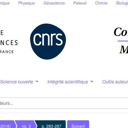
nique
Physique
Géoscience
Palevol
Chimie
Biolog
Science ouverte
Intégrité scientifique
Outils auteu
(2018)
no. 3
p. 283-287
Suivant