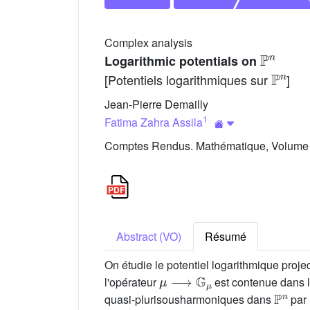
Complex analysis
P
n
Logarithmic potentials on
P
n
[Potentiels logarithmiques sur
]
Jean-Pierre Demailly
1
Fatima Zahra Assila
Comptes Rendus. Mathématique, Volume 3
Abstract (VO)
Résumé
On étudie le potentiel logarithmique projec
μ
⟶
G
μ
l'opérateur
est contenue dans l
P
n
quasi-plurisousharmoniques dans
par 