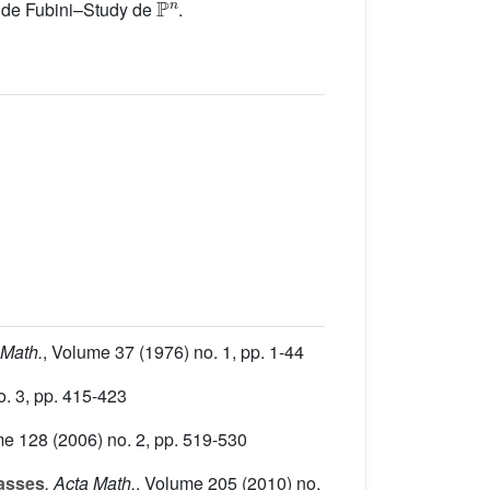
e de Fubini–Study de
.
 Math.
, Volume 37
(1976) no. 1, pp. 1-44
. 3, pp. 415-423
me 128
(2006) no. 2, pp. 519-530
asses
, Acta Math.
, Volume 205
(2010) no.