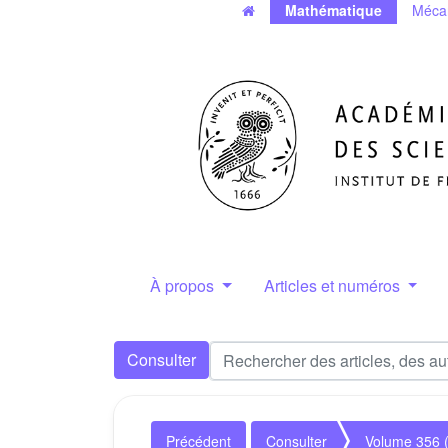
Mathématique
Méca
À propos
Articles et numéros
Consulter
Précédent
Consulter
Volume 356 