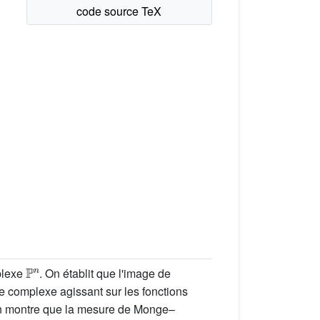
P
n
plexe
. On établit que l'image de
e complexe agissant sur les fonctions
n montre que la mesure de Monge–
P
n