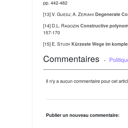
pp. 442-482
[13]
V. Guedj; A. Zeriahi
Degenerate Co
[14]
D.L. Ragozin
Constructive polynomi
157-170
[15]
E. Study
Kürzeste Wege im komple
Commentaires
-
Politiq
Il n'y a aucun commentaire pour cet artic
Publier un nouveau commentaire: