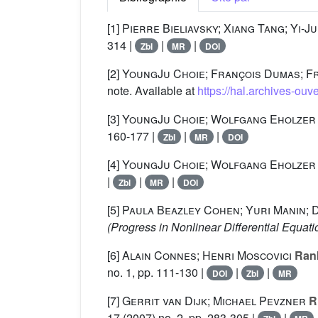
[1]
Pierre Bieliavsky; Xiang Tang; Yi-J
314 |
|
|
Zbl
MR
DOI
[2]
YoungJu Choie; François Dumas; F
note. Available at
https://hal.archives-ouv
[3]
YoungJu Choie; Wolfgang Eholzer
160-177 |
|
|
Zbl
MR
DOI
[4]
YoungJu Choie; Wolfgang Eholzer
|
|
|
Zbl
MR
DOI
[5]
Paula Beazley Cohen; Yuri Manin; 
(Progress in Nonlinear Differential Equati
[6]
Alain Connes; Henri Moscovici
Rank
no. 1, pp. 111-130 |
|
|
DOI
Zbl
MR
[7]
Gerrit van Dijk; Michael Pevzner
Ri
17
(2007) no. 2, pp. 283-305 |
|