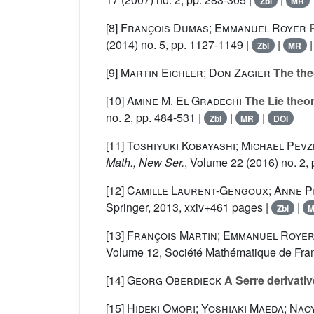
Zbl
MR
[8]
François Dumas; Emmanuel Royer
P
(2014) no. 5, pp. 1127-1149 |
|
Zbl
MR
[9]
Martin Eichler; Don Zagier
The the
[10]
Amine M. El Gradechi
The Lie theor
no. 2, pp. 484-531 |
|
|
Zbl
MR
DOI
[11]
Toshiyuki Kobayashi; Michael Pev
Math., New Ser.
, Volume 22
(2016) no. 2, 
[12]
Camille Laurent-Gengoux; Anne P
Springer, 2013, xxiv+461 pages |
|
Zbl
[13]
François Martin; Emmanuel Roye
Volume 12
, Société Mathématique de Fran
[14]
Georg Oberdieck
A Serre derivati
[15]
Hideki Omori; Yoshiaki Maeda; Nao