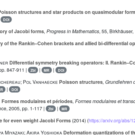
oisson structures and star products on quasimodular for
|
DOI
ory of Jacobi forms
, Progress in Mathematics
, 55
, Birkhäuser
y of the Rankin–Cohen brackets and allied bi-differential o
zner
Differential symmetry breaking operators: II. Rankin–C
pp. 847-911 |
|
|
Zbl
MR
DOI
ichereau; Pol Vanhaecke
Poisson structures
, Grundlehren
|
MR
DOI
r
Formes modulaires et périodes
, Formes modulaires et tran
ce, 2005, pp. 1-117 |
|
Zbl
MR
ve for even weight Jacobi Forms
(2014) (
https://arxiv.org/abs/
ya Miyazaki; Akira Yoshioka
Deformation quantizations of t