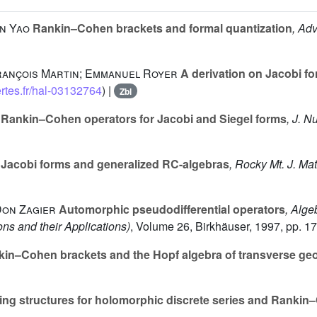
un Yao
Rankin–Cohen brackets and formal quantization
, Adv
rançois Martin; Emmanuel Royer
A derivation on Jacobi fo
ertes.fr/hal-03132764
) |
Zbl
Rankin–Cohen operators for Jacobi and Siegel forms
, J. 
Jacobi forms and generalized RC-algebras
, Rocky Mt. J. Mat
Don Zagier
Automorphic pseudodifferential operators
, Alge
ons and their Applications)
, Volume 26
, Birkhäuser, 1997, pp. 1
in–Cohen brackets and the Hopf algebra of transverse ge
ng structures for holomorphic discrete series and Rankin