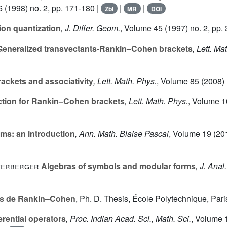
6
(1998) no. 2, pp. 171-180 |
|
|
Zbl
MR
DOI
ion quantization
, J. Differ. Geom.
, Volume 45
(1997) no. 2, pp.
eneralized transvectants-Rankin–Cohen brackets
, Lett. Ma
ckets and associativity
, Lett. Math. Phys.
, Volume 85
(2008) 
ction for Rankin–Cohen brackets
, Lett. Math. Phys.
, Volume 
ms: an introduction
, Ann. Math. Blaise Pascal
, Volume 19
(201
terberger
Algebras of symbols and modular forms
, J. Anal
ns de Rankin–Cohen
, Ph. D. Thesis, École Polytechnique, Pari
rential operators
, Proc. Indian Acad. Sci., Math. Sci.
, Volume 