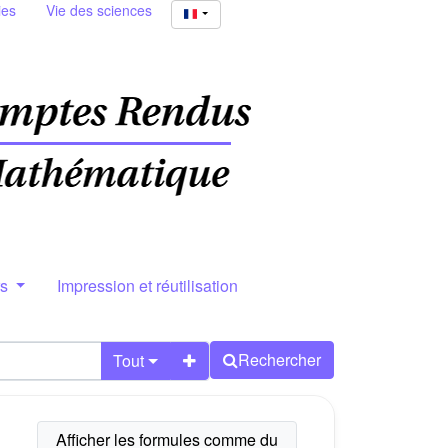
ies
Vie des sciences
rs
Impression et réutilisation
Rechercher
Tout