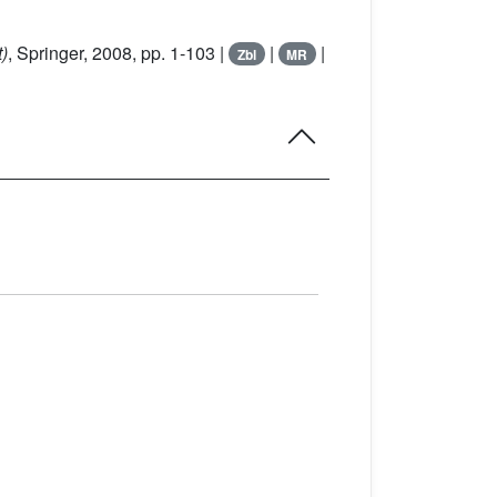
t)
, Springer, 2008, pp. 1-103 |
|
|
Zbl
MR