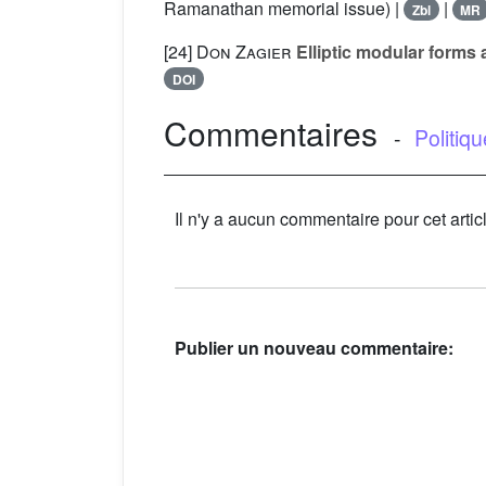
Ramanathan memorial issue) |
|
Zbl
MR
[24]
Don Zagier
Elliptic modular forms 
DOI
Commentaires
-
Politiq
Il n'y a aucun commentaire pour cet artic
Publier un nouveau commentaire: