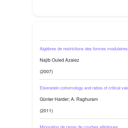
Algèbres de restrictions des formes modulaires 
Najib Ouled Azaiez
(2007)
Eisenstein cohomology and ratios of critical v
Günter Harder; A. Raghuram
(2011)
Minoration de rangs de courbes elliptiques