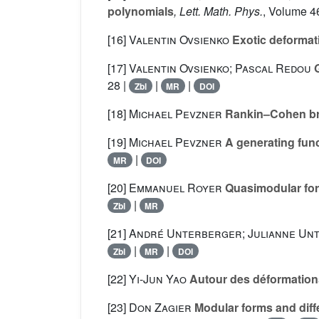
polynomials
, Lett. Math. Phys.
, Volume 4
[16]
Valentin Ovsienko
Exotic deformat
[17]
Valentin Ovsienko; Pascal Redou
G
28 |
|
|
Zbl
MR
DOI
[18]
Michael Pevzner
Rankin–Cohen bra
[19]
Michael Pevzner
A generating fun
|
MR
DOI
[20]
Emmanuel Royer
Quasimodular for
|
Zbl
MR
[21]
André Unterberger; Julianne Un
|
|
Zbl
MR
DOI
[22]
Yi-Jun Yao
Autour des déformatio
[23]
Don Zagier
Modular forms and diffe