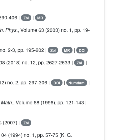
 390-406 |
|
Zbl
MR
th. Phys.
, Volume 63
(2003) no. 1, pp. 19-
no. 2-3, pp. 195-202 |
|
|
Zbl
MR
DOI
108
(2018) no. 12, pp. 2627-2633 |
|
Zbl
2) no. 2, pp. 297-306 |
|
|
DOI
Numdam
. Math.
, Volume 68
(1996), pp. 121-143 |
s (2007) |
Zbl
104
(1994) no. 1, pp. 57-75 (K. G.