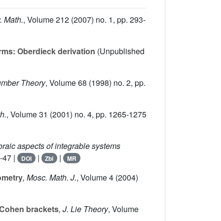
. Math.
, Volume 212
(2007) no. 1, pp. 293-
rms: Oberdieck derivation
(Unpublished
Number Theory
, Volume 68
(1998) no. 2, pp.
h.
, Volume 31
(2001) no. 4, pp. 1265-1275
braic aspects of integrable systems
7-47 |
|
|
DOI
Zbl
MR
ometry
, Mosc. Math. J.
, Volume 4
(2004)
–Cohen brackets
, J. Lie Theory
, Volume