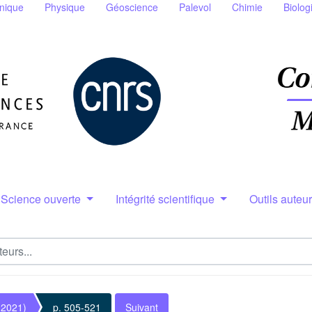
nique
Physique
Géoscience
Palevol
Chimie
Biolog
Science ouverte
Intégrité scientifique
Outils auteu
(2021)
p. 505-521
Suivant