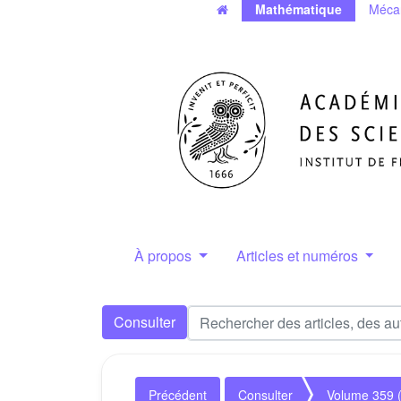
Mathématique
Méca
À propos
Articles et numéros
Consulter
Précédent
Consulter
Volume 359 