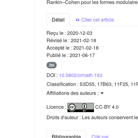
Rankin–Cohen pour les formes modulaires
Détail
Citer cet article
Reçu le :
2020-12-03
Révisé le :
2021-02-18
Accepté le :
2021-02-18
Publié le :
2021-06-17
Zbl
DOI :
10.5802/crmath.193
Classification :
53D55, 17B63, 11F25, 11
Affiliations des auteurs :
Licence :
CC-BY 4.0
Droits d'auteur : Les auteurs conservent le
Bibliographie
Cité par