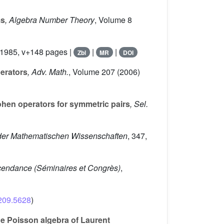
ms
, Algebra Number Theory
, Volume 8
, 1985, v+148 pages |
|
|
Zbl
MR
DOI
perators
, Adv. Math.
, Volume 207
(2006)
ohen operators for symmetric pairs
, Sel.
 der Mathematischen Wissenschaften
, 347
,
scendance
(Séminaires et Congrès)
,
1209.5628
)
he Poisson algebra of Laurent