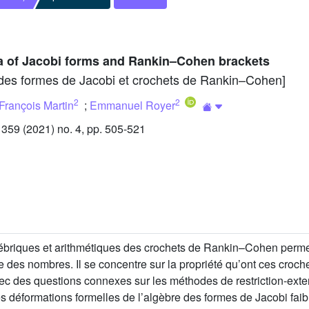
ra of Jacobi forms and Rankin–Cohen brackets
e des formes de Jacobi et crochets de Rankin–Cohen]
2
2
François Martin
;
Emmanuel Royer
59 (2021) no. 4, pp. 505-521
gébriques et arithmétiques des crochets de Rankin–Cohen permett
rie des nombres. Il se concentre sur la propriété qu’ont ces croc
avec des questions connexes sur les méthodes de restriction-ext
s déformations formelles de l’algèbre des formes de Jacobi faibl