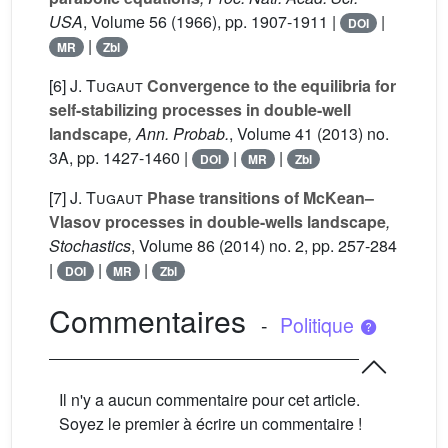
USA
, Volume 56
(1966), pp. 1907-1911 |
|
DOI
|
MR
Zbl
[6]
J. Tugaut
Convergence to the equilibria for
self-stabilizing processes in double-well
landscape
, Ann. Probab.
, Volume 41
(2013) no.
3A, pp. 1427-1460 |
|
|
DOI
MR
Zbl
[7]
J. Tugaut
Phase transitions of McKean–
Vlasov processes in double-wells landscape
,
Stochastics
, Volume 86
(2014) no. 2, pp. 257-284
|
|
|
DOI
MR
Zbl
Commentaires
-
Politique
Il n'y a aucun commentaire pour cet article.
Soyez le premier à écrire un commentaire !