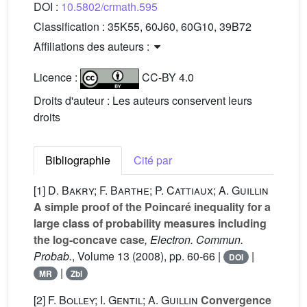
DOI :
10.5802/crmath.595
Classification :
35K55, 60J60, 60G10, 39B72
Affiliations des auteurs :
Licence :
CC-BY 4.0
Droits d'auteur : Les auteurs conservent leurs
droits
Bibliographie
Cité par
[1]
D. Bakry; F. Barthe; P. Cattiaux; A. Guillin
A simple proof of the Poincaré inequality for a
large class of probability measures including
the log-concave case
, Electron. Commun.
Probab.
, Volume 13
(2008), pp. 60-66 |
|
DOI
|
MR
Zbl
[2]
F. Bolley; I. Gentil; A. Guillin
Convergence