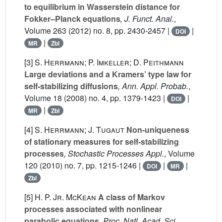
to equilibrium in Wasserstein distance for
Fokker–Planck equations
, J. Funct. Anal.
,
Volume 263
(2012) no. 8, pp. 2430-2457 |
|
DOI
|
MR
Zbl
[3]
S. Herrmann; P. Imkeller; D. Peithmann
Large deviations and a Kramers’ type law for
self-stabilizing diffusions
, Ann. Appl. Probab.
,
Volume 18
(2008) no. 4, pp. 1379-1423 |
|
DOI
|
MR
Zbl
[4]
S. Herrmann; J. Tugaut
Non-uniqueness
of stationary measures for self-stabilizing
processes
, Stochastic Processes Appl.
, Volume
120
(2010) no. 7, pp. 1215-1246 |
|
|
DOI
MR
Zbl
[5]
H. P. Jr. McKean
A class of Markov
processes associated with nonlinear
parabolic equations
, Proc. Natl. Acad. Sci.