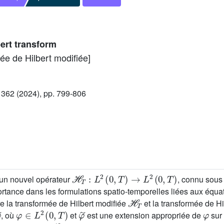
ert transform
ée de Hilbert modifiée]
362 (2024), pp. 799-806
ℋ
T
:
L
2
(
0
,
T
)
→
L
2
(
0
,
T
)
 un nouvel opérateur
, connu sous
rtance dans les formulations spatio-temporelles liées aux équa
ℋ
T
tre la transformée de Hilbert modifiée
et la transformée de H
φ
∈
L
2
(
0
,
T
)
φ
˜
φ
, où
et
est une extension appropriée de
sur
ℋ
T