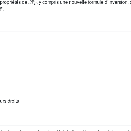
 propriétés de
, y compris une nouvelle formule d’inversio
ℋ
.
urs droits