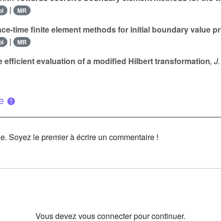
|
bl
MR
e-time finite element methods for initial boundary value 
|
bl
MR
 efficient evaluation of a modified Hilbert transformation
, J
ue
le. Soyez le premier à écrire un commentaire !
Vous devez vous connecter pour continuer.