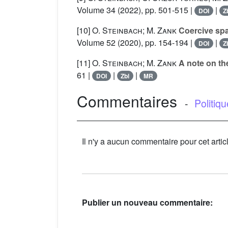
Volume 34
(2022), pp. 501-515 |
|
DOI
Z
[10]
O. Steinbach; M. Zank
Coercive spac
Volume 52
(2020), pp. 154-194 |
|
DOI
Z
[11]
O. Steinbach; M. Zank
A note on the
61 |
|
|
DOI
Zbl
MR
Commentaires
-
Politiq
Il n'y a aucun commentaire pour cet artic
Publier un nouveau commentaire: