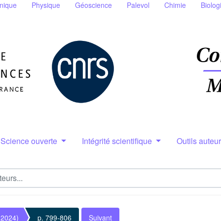
nique
Physique
Géoscience
Palevol
Chimie
Biolog
Science ouverte
Intégrité scientifique
Outils auteu
(2024)
p. 799-806
Suivant