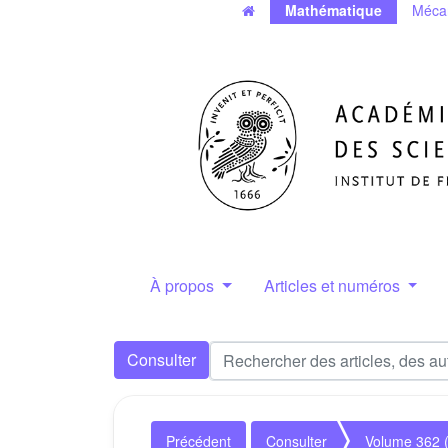
Mathématique
Méca
À propos
Articles et numéros
Consulter
Précédent
Consulter
Volume 362 