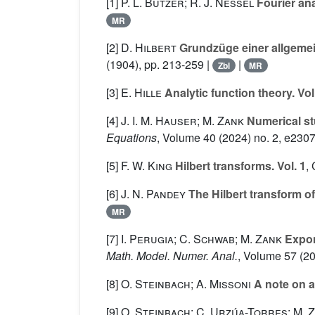
[1]
P. L. Butzer; R. J. Nessel
Fourier ana
MR
[2]
D. Hilbert
Grundzüge einer allgemein
(1904), pp. 213-259 |
|
Zbl
MR
[3]
E. Hille
Analytic function theory. Vol
[4]
J. I. M. Hauser; M. Zank
Numerical st
Equations
, Volume 40
(2024) no. 2, e2307
[5]
F. W. King
Hilbert transforms. Vol. 1
,
[6]
J. N. Pandey
The Hilbert transform of
MR
[7]
I. Perugia; C. Schwab; M. Zank
Expon
Math. Model. Numer. Anal.
, Volume 57
(20
[8]
O. Steinbach; A. Missoni
A note on a
[9]
O. Steinbach; C. Urzúa-Torres; M. 