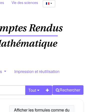
ies
Vie des sciences
rs
Impression et réutilisation
Rechercher
Tout