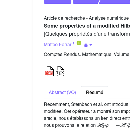
Article de recherche - Analyse numérique
Some properties of a modified Hilb
[Quelques propriétés d’une transform
1
Matteo Ferrari
Comptes Rendus. Mathématique, Volume 
Abstract (VO)
Résumé
Récemment, Steinbach et al. ont introduit
modifiée. Cet opérateur a montré son impo
article, nous établissons un lien direct en
ℋ
T
φ
=
-
ℋ
φ
˜
nous prouvons la relation