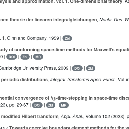
lysis and approximation. Vol. 1. One-dimensional theory
, A
en theorie der linearen integralgleichungen
, Nachr. Ges. W
. 1
, Ginn and Company, 1959 |
Zbl
udy of conforming space-time methods for Maxwell’s equat
0 |
|
|
DOI
Zbl
MR
 Cambridge University Press, 2009 |
|
DOI
Zbl
 periodic distributions
, Integral Transforms Spec. Funct.
, Volu
h
p
ential convergence of
-time-stepping in space-time disc
23), pp. 29-67 |
|
|
DOI
Zbl
MR
 modified Hilbert transform
, Appl. Anal.
, Volume 102
(2023), 
Zank
Towards coercive boundary element methods for the w