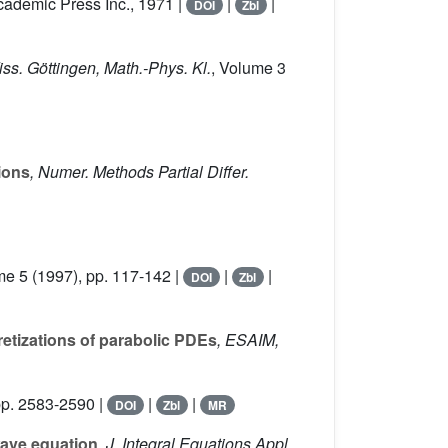
cademic Press Inc., 1971 |
|
|
DOI
Zbl
iss. Göttingen, Math.-Phys. Kl.
, Volume 3
ions
, Numer. Methods Partial Differ.
me 5
(1997), pp. 117-142 |
|
|
DOI
Zbl
retizations of parabolic PDEs
, ESAIM,
pp. 2583-2590 |
|
|
DOI
Zbl
MR
ave equation
, J. Integral Equations Appl.
,