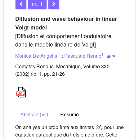
no. 1
Diffusion and wave behaviour in linear
Voigt model
[Diffusion et comportement ondulatoire
dans le modèle linéaire de Voigt]
1
1
Monica De Angelis
;
Pasquale Renno
Comptes Rendus. Mécanique, Volume 330
(2002) no. 1, pp. 21-26
Abstract (VO)
Résumé
𝒫
ϵ
On analyse un problème aux limites
pour une
équation parabolique du troisième ordre. Cette