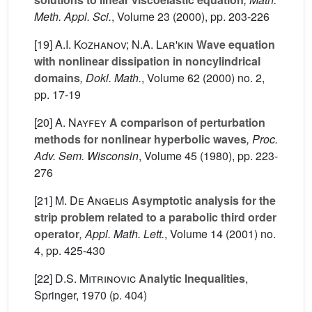
Meth. Appl. Sci.
, Volume 23
(2000), pp. 203-226
[19]
A.I. Kozhanov; N.A. Lar'kin
Wave equation
with nonlinear dissipation in noncylindrical
domains
, Dokl. Math.
, Volume 62
(2000) no. 2,
pp. 17-19
[20]
A. Nayfey
A comparison of perturbation
methods for nonlinear hyperbolic waves
, Proc.
Adv. Sem. Wisconsin
, Volume 45
(1980), pp. 223-
276
[21]
M. De Angelis
Asymptotic analysis for the
strip problem related to a parabolic third order
operator
, Appl. Math. Lett.
, Volume 14
(2001) no.
4, pp. 425-430
[22]
D.S. Mitrinovic
Analytic Inequalities
,
Springer, 1970 (p. 404)