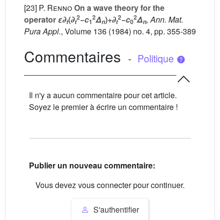
[23]
P. Renno
On a wave theory for the
2
2
2
2
operator
ε∂
(
∂
−
c
Δ
)+
∂
−
c
Δ
, Ann. Mat.
1
0
t
t
n
t
n
Pura Appl.
, Volume 136
(1984) no. 4, pp. 355-389
Commentaires
-
Politique
Il n'y a aucun commentaire pour cet article.
Soyez le premier à écrire un commentaire !
Publier un nouveau commentaire:
Vous devez vous connecter pour continuer.
S'authentifier