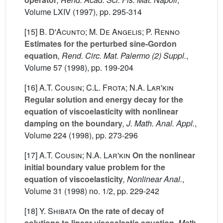
Volume LXIV
(1997), pp. 295-314
[15]
B. D'Acunto; M. De Angelis; P. Renno
Estimates for the perturbed sine-Gordon
equation
, Rend. Circ. Mat. Palermo (2) Suppl.
,
Volume 57
(1998), pp. 199-204
[16]
A.T. Cousin; C.L. Frota; N.A. Lar'kin
Regular solution and energy decay for the
equation of viscoelasticity with nonlinear
damping on the boundary
, J. Math. Anal. Appl.
,
Volume 224
(1998), pp. 273-296
[17]
A.T. Cousin; N.A. Lar'kin
On the nonlinear
initial boundary value problem for the
equation of viscoelasticity
, Nonlinear Anal.
,
Volume 31
(1998) no. 1/2, pp. 229-242
[18]
Y. Shibata
On the rate of decay of
solutions to linear viscoelastic equation
, Math.