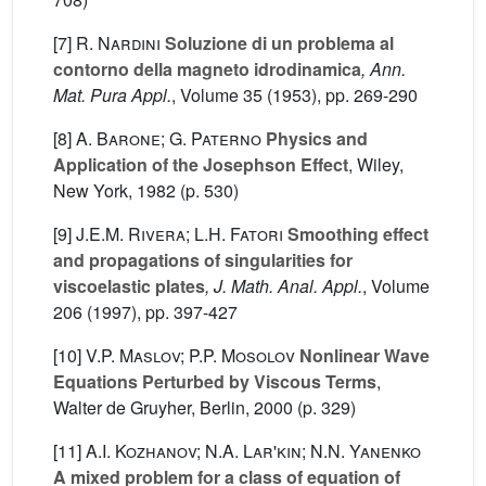
[7]
R. Nardini
Soluzione di un problema al
contorno della magneto idrodinamica
, Ann.
Mat. Pura Appl.
, Volume 35
(1953), pp. 269-290
[8]
A. Barone; G. Paterno
Physics and
Application of the Josephson Effect
, Wiley,
New York, 1982 (p. 530)
[9]
J.E.M. Rivera; L.H. Fatori
Smoothing effect
and propagations of singularities for
viscoelastic plates
, J. Math. Anal. Appl.
, Volume
206
(1997), pp. 397-427
[10]
V.P. Maslov; P.P. Mosolov
Nonlinear Wave
Equations Perturbed by Viscous Terms
,
Walter de Gruyher, Berlin, 2000 (p. 329)
[11]
A.I. Kozhanov; N.A. Lar'kin; N.N. Yanenko
A mixed problem for a class of equation of