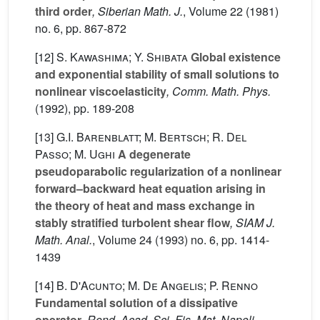
third order
, Siberian Math. J.
, Volume 22
(1981)
no. 6, pp. 867-872
[12]
S. Kawashima; Y. Shibata
Global existence
and exponential stability of small solutions to
nonlinear viscoelasticity
, Comm. Math. Phys.
(1992), pp. 189-208
[13]
G.I. Barenblatt; M. Bertsch; R. Del
Passo; M. Ughi
A degenerate
pseudoparabolic regularization of a nonlinear
forward–backward heat equation arising in
the theory of heat and mass exchange in
stably stratified turbolent shear flow
, SIAM J.
Math. Anal.
, Volume 24
(1993) no. 6, pp. 1414-
1439
[14]
B. D'Acunto; M. De Angelis; P. Renno
Fundamental solution of a dissipative
operator
, Rend. Acad. Sci. Fis. Mat. Napoli
,