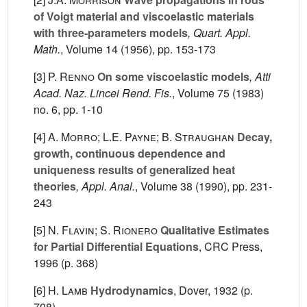
of Voigt material and viscoelastic materials
with three-parameters models
, Quart. Appl.
Math.
, Volume 14
(1956), pp. 153-173
[3]
P. Renno
On some viscoelastic models
, Atti
Acad. Naz. Lincei Rend. Fis.
, Volume 75
(1983)
no. 6, pp. 1-10
[4]
A. Morro; L.E. Payne; B. Straughan
Decay,
growth, continuous dependence and
uniqueness results of generalized heat
theories
, Appl. Anal.
, Volume 38
(1990), pp. 231-
243
[5]
N. Flavin; S. Rionero
Qualitative Estimates
for Partial Differential Equations
, CRC Press,
1996 (p. 368)
[6]
H. Lamb
Hydrodynamics
, Dover, 1932 (p.
708)