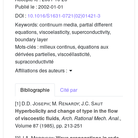
Publié le :
2002-01-01
DOI :
10.1016/S1631-0721(02)01421-3
Keywords:
continuum media, partial different
equations, viscoelasticity, superconductivity,
boundary layer
Mots-clés :
milieux continus, équations aux
dérivées partielles, viscoéllasticité,
supraconductivité
Affiliations des auteurs :
Bibliographie
Cité par
[1]
D.D. Joseph; M. Renardy; J.C. Saut
Hyperbolicity and change of type in the flow
of viscoestic fluids
, Arch. Rational Mech. Anal.
,
Volume 87
(1985), pp. 213-251
[2]
J.A. Morrison
Wave propagations in rods