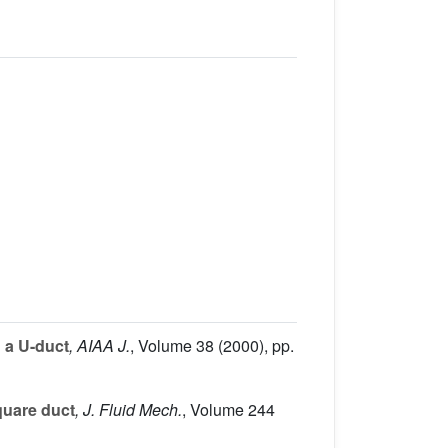
 a U-duct
, AIAA J.
, Volume 38
(2000), pp.
quare duct
, J. Fluid Mech.
, Volume 244