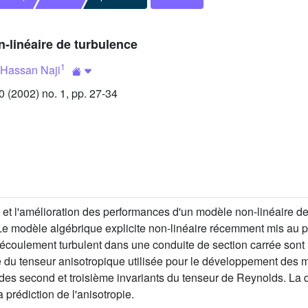
n-linéaire de turbulence
1
Hassan Naji
(2002) no. 1, pp. 27-34
et l'amélioration des performances d'un modèle non-linéaire de 
e modèle algébrique explicite non-linéaire récemment mis au poi
n écoulement turbulent dans une conduite de section carrée sont 
e du tenseur anisotropique utilisée pour le développement des 
te des second et troisième invariants du tenseur de Reynolds. L
a prédiction de l'anisotropie.