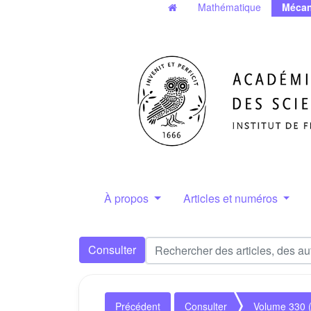
Mathématique
Mécan
À propos
Articles et numéros
Consulter
Précédent
Consulter
Volume 330 