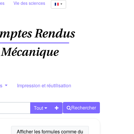
ies
Vie des sciences
rs
Impression et réutilisation
Rechercher
Tout