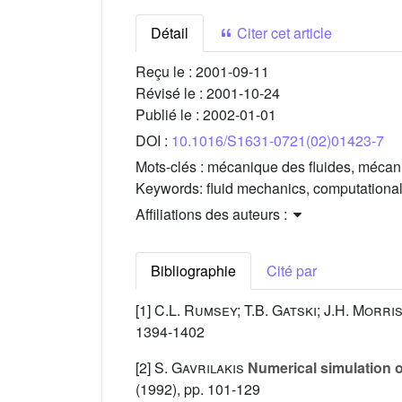
Détail
Citer cet article
Reçu le :
2001-09-11
Révisé le :
2001-10-24
Publié le :
2002-01-01
DOI :
10.1016/S1631-0721(02)01423-7
Mots-clés :
mécanique des fluides, mécani
Keywords:
fluid mechanics, computational
Affiliations des auteurs :
Bibliographie
Cité par
[1]
C.L. Rumsey; T.B. Gatski; J.H. Morri
1394-1402
[2]
S. Gavrilakis
Numerical simulation o
(1992), pp. 101-129