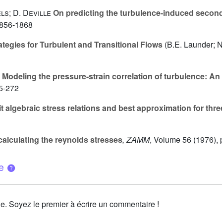
ls; D. Deville
On predicting the turbulence-induced second
1856-1868
tegies for Turbulent and Transitional Flows
(B.E. Launder; 
Modeling the pressure-strain correlation of turbulence: A
45-272
t algebraic stress relations and best approximation for thr
calculating the reynolds stresses
, ZAMM
, Volume 56
(1976), 
ue
le. Soyez le premier à écrire un commentaire !