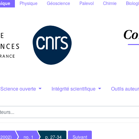
ique
Physique
Géoscience
Palevol
Chimie
Biolog
Science ouverte
Intégrité scientifique
Outils auteu
(2002)
no. 1
p. 27-34
Suivant