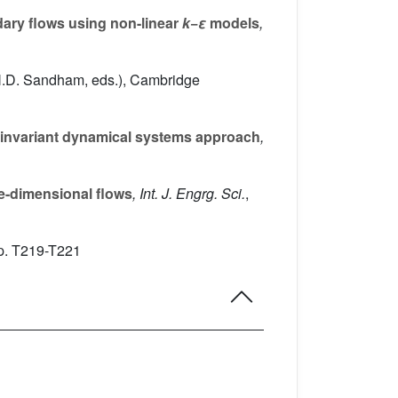
ary flows using non-linear
k
−
ε
models
,
N.D. Sandham, eds.), Cambridge
n invariant dynamical systems approach
,
ee-dimensional flows
, Int. J. Engrg. Sci.
,
p. T219-T221