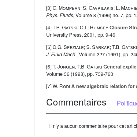
[3]
G. Mompean; S. Gavrilakis; L. Machie
Phys. Fluids
, Volume 8
(1996) no. 7, pp. 
[4]
T.B. Gatski; C.L. Rumsey
Closure Stra
University Press, 2001, pp. 9-46
[5]
C.G. Speziale; S. Sarkar; T.B. Gatski
J. Fluid Mech.
, Volume 227
(1991), pp. 2
[6]
T. Jongen; T.B. Gatski
General explici
Volume 36
(1998), pp. 739-763
[7]
W. Rodi
A new algebraic relation for 
Commentaires
-
Politiq
Il n'y a aucun commentaire pour cet artic