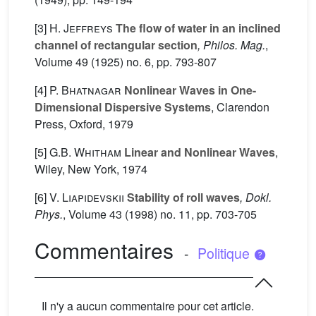
[3]
H. Jeffreys
The flow of water in an inclined
channel of rectangular section
, Philos. Mag.
,
Volume 49
(1925) no. 6, pp. 793-807
[4]
P. Bhatnagar
Nonlinear Waves in One-
Dimensional Dispersive Systems
, Clarendon
Press, Oxford, 1979
[5]
G.B. Whitham
Linear and Nonlinear Waves
,
Wiley, New York, 1974
[6]
V. Liapidevskii
Stability of roll waves
, Dokl.
Phys.
, Volume 43
(1998) no. 11, pp. 703-705
Commentaires
-
Politique
Il n'y a aucun commentaire pour cet article.