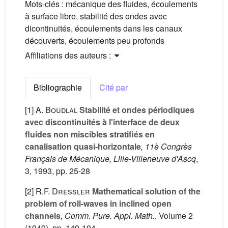
Mots-clés :
mécanique des fluides, écoulements
à surface libre, stabilité des ondes avec
dicontinuités, écoulements dans les canaux
découverts, écoulements peu profonds
Affiliations des auteurs :
Bibliographie
Cité par
[1]
A. Boudlal
Stabilité et ondes périodiques
avec discontinuités à l'interface de deux
fluides non miscibles stratifiés en
canalisation quasi-horizontale
, 11è Congrès
Français de Mécanique, Lille-Villeneuve d'Ascq
,
3
, 1993, pp. 25-28
[2]
R.F. Dressler
Mathematical solution of the
problem of roll-waves in inclined open
channels
, Comm. Pure. Appl. Math.
, Volume 2
(1949), pp. 149-194