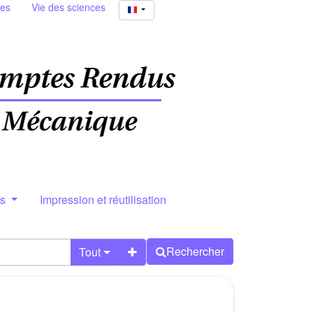
ies
Vie des sciences
rs
Impression et réutilisation
Rechercher
Tout