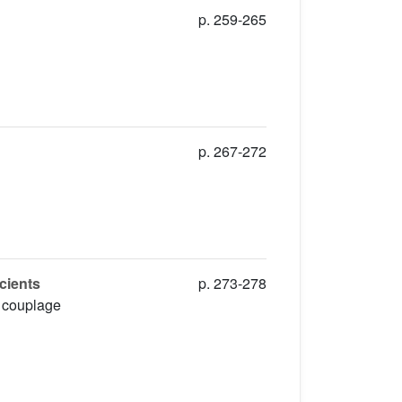
p. 259-265
p. 267-272
cients
p. 273-278
e couplage