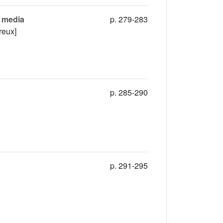
s media
p. 279-283
reux]
p. 285-290
p. 291-295