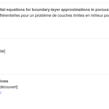
tial equations for boundary-layer approximations in porou
ifférentielles pour un problème de couches limites en milieux po
ité]
flows
 découvert]
i