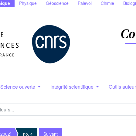
ique
Physique
Géoscience
Palevol
Chimie
Biolog
Science ouverte
Intégrité scientifique
Outils auteu
(2002)
no. 4
Suivant