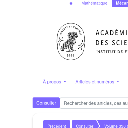
Mathématique
Mécan
À propos
Articles et numéros
Consulter
Précédent
Consulter
Volume 330 