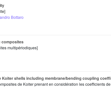
ity
ite]
andro Bottaro
c composites
tes multipériodiques]
 Koiter shells including membrane/bending coupling coeffi
posites de Koiter prenant en considération les coefficients d