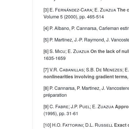
[3]
E. Fernández-Cara; E. Zuazua
The co
Volume 5
(2000), pp. 465-514
[4] P. Albano, P. Cannarsa, Carleman estim
[5] P. Martinez, J.-P. Raymond, J. Vancost
[6]
S. Micu; E. Zuazua
On the lack of null
1635-1659
[7]
V.R. Cabanillas; S.B. De Menezes; E
nonlinearities involving gradient terms
[8] P. Cannarsa, P. Martinez, J. Vancosten
préparation
[9]
C. Fabre; J.P. Puel; E. Zuazua
Approxi
(1995), pp. 31-61
[10]
H.O. Fattorini; D.L. Russell
Exact c