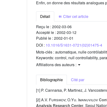
Enfin, on donne des résultats analogues 
Détail
Citer cet article
Reçu le :
2002-03-06
Accepté le :
2002-03-12
Publié le :
2002-01-01
DOI :
10.1016/S1631-0721(02)01475-4
Mots-clés :
automatique, nulle contrôlabil
Keywords:
control, null controllability, pa
Affiliations des auteurs :
Bibliographie
Cité par
[1] P. Cannarsa, P. Martinez, J. Vancosteno
[2]
A.V. Fursikov; O.Yu. Imanuvilov
Contr
Analysis Research Center
, Seoul Nation