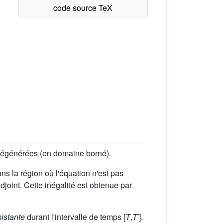
t dégénérées (en domaine borné).
s la région où l'équation n'est pas
oint. Cette inégalité est obtenue par
sistante
durant l'intervalle de temps [
T
,
T
′].