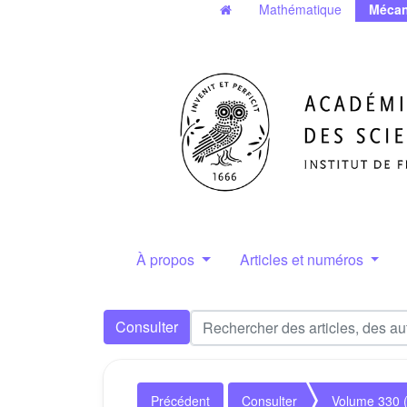
Mathématique
Mécan
À propos
Articles et numéros
Consulter
Précédent
Consulter
Volume 330 