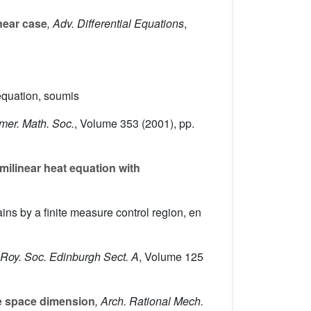
inear case
, Adv. Differential Equations
,
 equation, soumis
Amer. Math. Soc.
, Volume 353
(2001), pp.
milinear heat equation with
ins by a finite measure control region, en
. Roy. Soc. Edinburgh Sect. A
, Volume 125
ne space dimension
, Arch. Rational Mech.