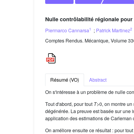
Nulle contrôlabilité régionale pou
1
2
Piermarco Cannarsa
;
Patrick Martinez
Comptes Rendus. Mécanique, Volume 330 
Résumé (VO)
Abstract
On s'intéresse à un problème de nulle con
Tout d'abord, pour tout
T
>0, on montre un 
dégénérée. La preuve est basée sur une in
application des estimations de Carleman c
On améliore ensuite ce résultat : pour tou