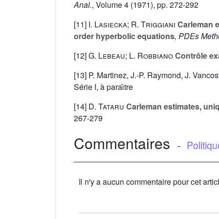
Anal.
, Volume 4
(1971), pp. 272-292
[11]
I. Lasiecka; R. Triggiani
Carleman es
order hyperbolic equations
, PDEs Metho
[12]
G. Lebeau; L. Robbiano
Contrôle exa
[13] P. Martinez, J.-P. Raymond, J. Vancos
Série I, à paraı̂tre
[14]
D. Tataru
Carleman estimates, uniqu
267-279
Commentaires
-
Politiq
Il n'y a aucun commentaire pour cet artic