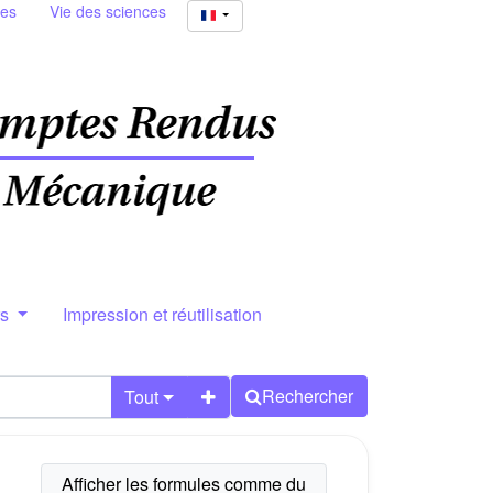
ies
Vie des sciences
rs
Impression et réutilisation
Rechercher
Tout