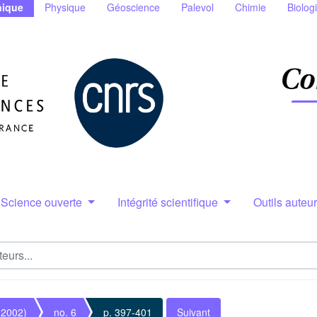
ique
Physique
Géoscience
Palevol
Chimie
Biolog
Science ouverte
Intégrité scientifique
Outils auteu
(2002)
no. 6
p. 397-401
Suivant