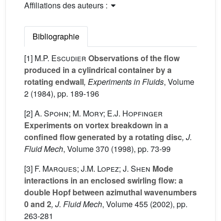
Affiliations des auteurs :
Bibliographie
[1]
M.P. Escudier
Observations of the flow
produced in a cylindrical container by a
rotating endwall
, Experiments in Fluids
, Volume
2
(1984), pp. 189-196
[2]
A. Spohn; M. Mory; E.J. Hopfinger
Experiments on vortex breakdown in a
confined flow generated by a rotating disc
, J.
Fluid Mech
, Volume 370
(1998), pp. 73-99
[3]
F. Marques; J.M. Lopez; J. Shen
Mode
interactions in an enclosed swirling flow: a
double Hopf between azimuthal wavenumbers
0 and 2
, J. Fluid Mech
, Volume 455
(2002), pp.
263-281