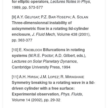
for elliptic operators
, Lectures Notes in Phys
,
1989, pp. 573-577
[9]
A.Y. Gelfgat; P.Z. Bar-Yoseph; A. Solan
Three-dimensionnal instability of
axisymmetric flow in a rotating lid-cylinder
enclosure
, J. Fluid Mech
, Volume 438
(2001),
pp. 363-377
[10]
E. Knobloch
Bifurcations in rotating
systems
(M.R.E. Poctor; A.D. Gilbert, eds.)
,
Lectures on Solar Planetary Dynamos
,
Cambridge University Press, 1994
[11]
A.H. Hirsa; J.M. Lopez; R. Miraghaie
Symmetry breaking to a rotating wave in a lid-
driven cylinder with a free surface:
Experimental observation
, Phys. Fluids
,
Volume 14
(2002), pp. 29-32