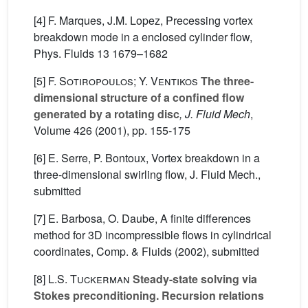
[4] F. Marques, J.M. Lopez, Precessing vortex
breakdown mode in a enclosed cylinder flow,
Phys. Fluids 13 1679–1682
[5]
F. Sotiropoulos; Y. Ventikos
The three-
dimensional structure of a confined flow
generated by a rotating disc
, J. Fluid Mech
,
Volume 426
(2001), pp. 155-175
[6] E. Serre, P. Bontoux, Vortex breakdown in a
three-dimensional swirling flow, J. Fluid Mech.,
submitted
[7] E. Barbosa, O. Daube, A finite differences
method for 3D incompressible flows in cylindrical
coordinates, Comp. & Fluids (2002), submitted
[8]
L.S. Tuckerman
Steady-state solving via
Stokes preconditioning. Recursion relations