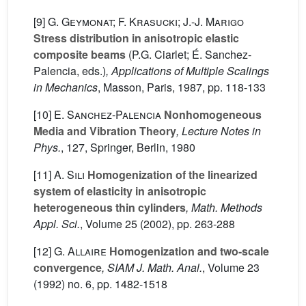
[9]
G. Geymonat; F. Krasucki; J.-J. Marigo
Stress distribution in anisotropic elastic
composite beams
(P.G. Ciarlet; É. Sanchez-
Palencia, eds.)
, Applications of Multiple Scalings
in Mechanics
, Masson, Paris, 1987, pp. 118-133
[10]
E. Sanchez-Palencia
Nonhomogeneous
Media and Vibration Theory
, Lecture Notes in
Phys.
, 127
, Springer, Berlin, 1980
[11]
A. Sili
Homogenization of the linearized
system of elasticity in anisotropic
heterogeneous thin cylinders
, Math. Methods
Appl. Sci.
, Volume 25
(2002), pp. 263-288
[12]
G. Allaire
Homogenization and two-scale
convergence
, SIAM J. Math. Anal.
, Volume 23
(1992) no. 6, pp. 1482-1518