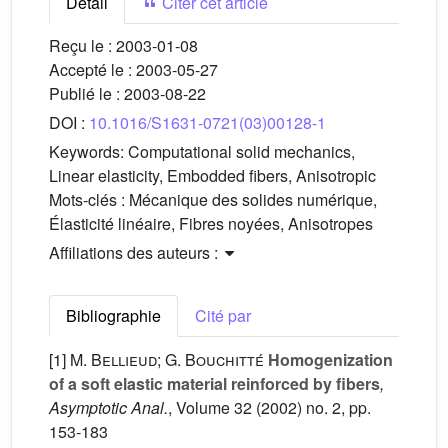
Détail
Citer cet article
Reçu le :
2003-01-08
Accepté le :
2003-05-27
Publié le :
2003-08-22
DOI :
10.1016/S1631-0721(03)00128-1
Keywords:
Computational solid mechanics,
Linear elasticity, Embodded fibers, Anisotropic
Mots-clés :
Mécanique des solides numérique,
Élasticité linéaire, Fibres noyées, Anisotropes
Affiliations des auteurs :
Bibliographie
Cité par
[1]
M. Bellieud; G. Bouchitté
Homogenization
of a soft elastic material reinforced by fibers
,
Asymptotic Anal.
, Volume 32
(2002) no. 2, pp.
153-183