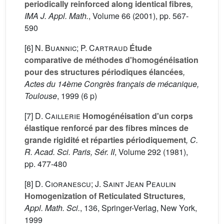
periodically reinforced along identical fibres
,
IMA J. Appl. Math.
, Volume 66
(2001), pp. 567-
590
[6]
N. Buannic; P. Cartraud
Étude
comparative de méthodes d'homogénéisation
pour des structures périodiques élancées
,
Actes du 14ème Congrès français de mécanique,
Toulouse
, 1999 (6 p)
[7]
D. Caillerie
Homogénéisation d'un corps
élastique renforcé par des fibres minces de
grande rigidité et réparties périodiquement
, C.
R. Acad. Sci. Paris, Sér. II
, Volume 292
(1981),
pp. 477-480
[8]
D. Cioranescu; J. Saint Jean Peaulin
Homogenization of Reticulated Structures
,
Appl. Math. Sci.
, 136
, Springer-Verlag, New York,
1999