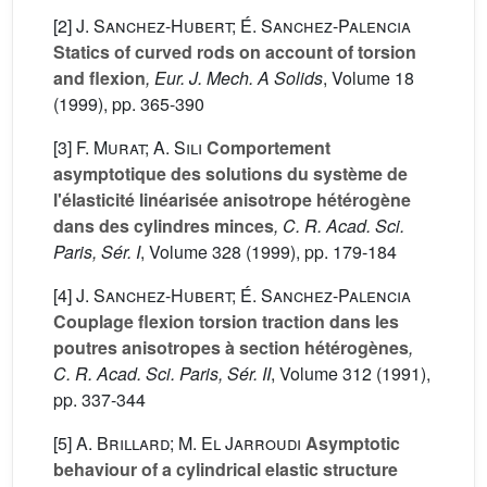
[2]
J. Sanchez-Hubert; É. Sanchez-Palencia
Statics of curved rods on account of torsion
and flexion
, Eur. J. Mech. A Solids
, Volume 18
(1999), pp. 365-390
[3]
F. Murat; A. Sili
Comportement
asymptotique des solutions du système de
l'élasticité linéarisée anisotrope hétérogène
dans des cylindres minces
, C. R. Acad. Sci.
Paris, Sér. I
, Volume 328
(1999), pp. 179-184
[4]
J. Sanchez-Hubert; É. Sanchez-Palencia
Couplage flexion torsion traction dans les
poutres anisotropes à section hétérogènes
,
C. R. Acad. Sci. Paris, Sér. II
, Volume 312
(1991),
pp. 337-344
[5]
A. Brillard; M. El Jarroudi
Asymptotic
behaviour of a cylindrical elastic structure