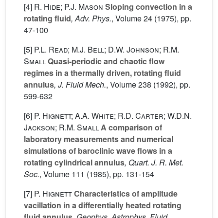
[4]
R. Hide; P.J. Mason
Sloping convection in a
rotating fluid
, Adv. Phys.
, Volume 24
(1975), pp.
47-100
[5]
P.L. Read; M.J. Bell; D.W. Johnson; R.M.
Small
Quasi-periodic and chaotic flow
regimes in a thermally driven, rotating fluid
annulus
, J. Fluid Mech.
, Volume 238
(1992), pp.
599-632
[6]
P. Hignett; A.A. White; R.D. Carter; W.D.N.
Jackson; R.M. Small
A comparison of
laboratory measurements and numerical
simulations of baroclinic wave flows in a
rotating cylindrical annulus
, Quart. J. R. Met.
Soc.
, Volume 111
(1985), pp. 131-154
[7]
P. Hignett
Characteristics of amplitude
vacillation in a differentially heated rotating
fluid annulus
, Geophys. Astrophys. Fluid