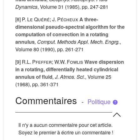
Dynamics
, Volume 31
(1985), pp. 247-281
[8]
P. Le Quéré; J. Pécheux
A three-
dimensional pseudo-spectral algorithm for the
computation of convection in a rotating
annulus
, Comput. Methods Appl. Mech. Engrg.
,
Volume 80
(1990), pp. 261-271
[9]
R.L. Pfeffer; W.W. Fowlis
Wave dispersion
in a rotating, differentially heated cylindrical
annulus of fluid
, J. Atmos. Sci.
, Volume 25
(1968), pp. 361-371
Commentaires
-
Politique
Il n'y a aucun commentaire pour cet article.
Soyez le premier à écrire un commentaire !