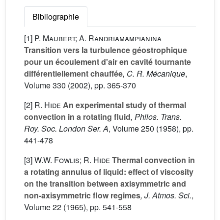
Bibliographie
[1]
P. Maubert; A. Randriamampianina
Transition vers la turbulence géostrophique
pour un écoulement d'air en cavité tournante
différentiellement chauffée
, C. R. Mécanique
,
Volume 330
(2002), pp. 365-370
[2]
R. Hide
An experimental study of thermal
convection in a rotating fluid
, Philos. Trans.
Roy. Soc. London Ser. A
, Volume 250
(1958), pp.
441-478
[3]
W.W. Fowlis; R. Hide
Thermal convection in
a rotating annulus of liquid: effect of viscosity
on the transition between axisymmetric and
non-axisymmetric flow regimes
, J. Atmos. Sci.
,
Volume 22
(1965), pp. 541-558