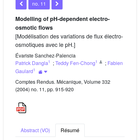
no. 11
Modelling of pH-dependent electro-
osmotic flows
[Modélisation des variations de flux électro-
osmotiques avec le pH.]
Évariste Sanchez-Palencia
1
1
Patrick Dangla
;
Teddy Fen-Chong
;
Fabien
1
Gaulard
Comptes Rendus. Mécanique, Volume 332
(2004) no. 11, pp. 915-920
Abstract (VO)
Résumé