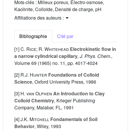
Mots-clés :
Milieux poreux, Électro-osmose,
Kaolinite, Colloïde, Densité de charge, pH
Affiliations des auteurs :
Bibliographie
Cité par
[1]
C. Rice; R. Whitehead
Electrokinetic flow in
a narrow cylindrical capillary
, J. Phys. Chem.
,
Volume 69
(1965) no. 11, pp. 4017-4024
[2]
R.J. Hunter
Foundations of Colloid
Science
, Oxford University Press, 1986
[3]
H. van Olphen
An Introduction to Clay
Colloid Chemistry
, Krieger Publishing
Company, Malabar, FL, 1991
[4]
J.K. Mitchell
Fondamentals of Soil
Behavior
, Wiley, 1993