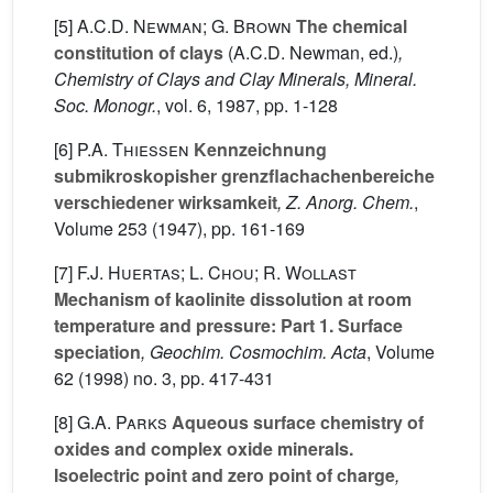
[5]
A.C.D. Newman; G. Brown
The chemical
constitution of clays
(A.C.D. Newman, ed.)
,
Chemistry of Clays and Clay Minerals, Mineral.
Soc. Monogr.
, vol. 6
, 1987, pp. 1-128
[6]
P.A. Thiessen
Kennzeichnung
submikroskopisher grenzflachachenbereiche
verschiedener wirksamkeit
, Z. Anorg. Chem.
,
Volume 253
(1947), pp. 161-169
[7]
F.J. Huertas; L. Chou; R. Wollast
Mechanism of kaolinite dissolution at room
temperature and pressure: Part 1. Surface
speciation
, Geochim. Cosmochim. Acta
, Volume
62
(1998) no. 3, pp. 417-431
[8]
G.A. Parks
Aqueous surface chemistry of
oxides and complex oxide minerals.
Isoelectric point and zero point of charge
,