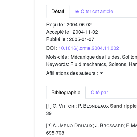
Détail
Citer cet article
Reçu le :
2004-06-02
Accepté le :
2004-11-02
Publié le :
2005-01-07
DOI :
10.1016/j.crme.2004.11.002
Mots-clés :
Mécanique des fluides, Solito
Keywords:
Fluid mechanics, Solitons, Ha
Affiliations des auteurs :
Bibliographie
Cité par
[1]
G. Vittori; P. Blondeaux
Sand ripple
39
[2]
A. Jarno-Druaux; J. Brossard; F. M
695-708