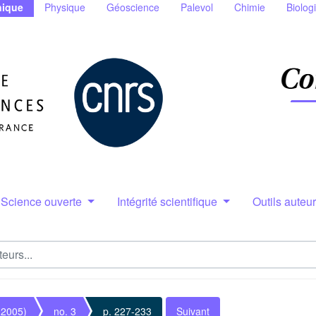
ique
Physique
Géoscience
Palevol
Chimie
Biolog
Science ouverte
Intégrité scientifique
Outils auteu
(2005)
no. 3
p. 227-233
Suivant