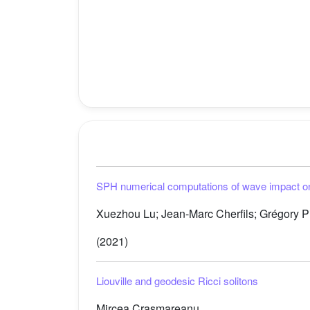
SPH numerical computations of wave impact ont
Xuezhou Lu; Jean-Marc Cherfils; Grégory Pin
(2021)
Liouville and geodesic Ricci solitons
Mircea Crasmareanu