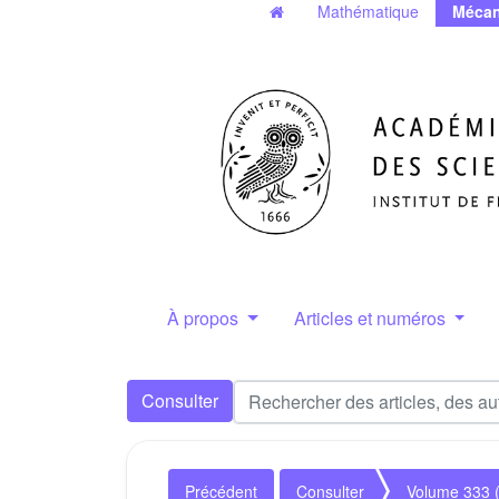
Mathématique
Mécan
À propos
Articles et numéros
Consulter
Précédent
Consulter
Volume 333 