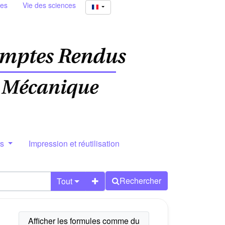
ies
Vie des sciences
rs
Impression et réutilisation
Rechercher
Tout