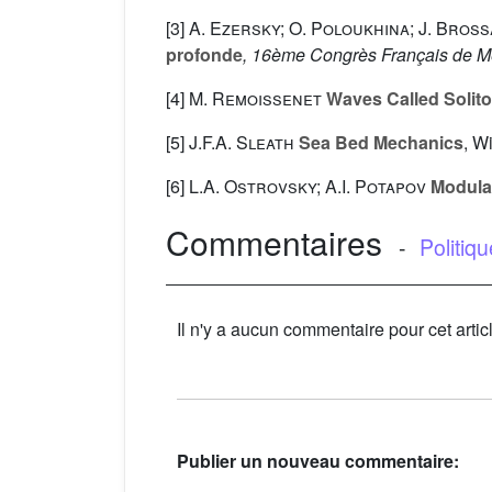
[3]
A. Ezersky; O. Poloukhina; J. Brossa
profonde
, 16ème Congrès Français de M
[4]
M. Remoissenet
Waves Called Solit
[5]
J.F.A. Sleath
Sea Bed Mechanics
, W
[6]
L.A. Ostrovsky; A.I. Potapov
Modulat
Commentaires
-
Politiq
Il n'y a aucun commentaire pour cet artic
Publier un nouveau commentaire: