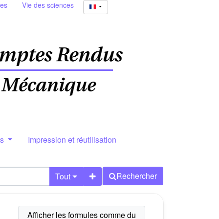
ies
Vie des sciences
rs
Impression et réutilisation
Rechercher
Tout