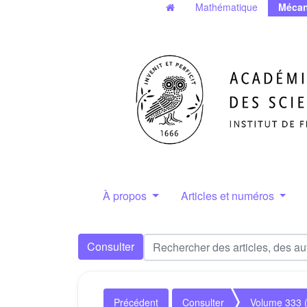
Mathématique
Mécan
À propos
Articles et numéros
Consulter
Précédent
Consulter
Volume 333 