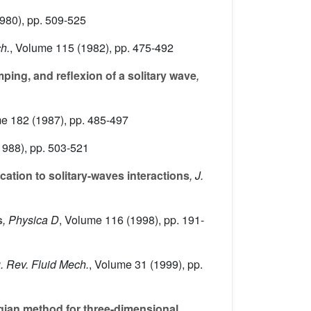
980), pp. 509-525
ch.
, Volume 115
(1982), pp. 475-492
ping, and reflexion of a solitary wave
,
me 182
(1987), pp. 485-497
1988), pp. 503-521
ation to solitary-waves interactions
, J.
s
, Physica D
, Volume 116
(1998), pp. 191-
. Rev. Fluid Mech.
, Volume 31
(1999), pp.
ian method for three-dimensional