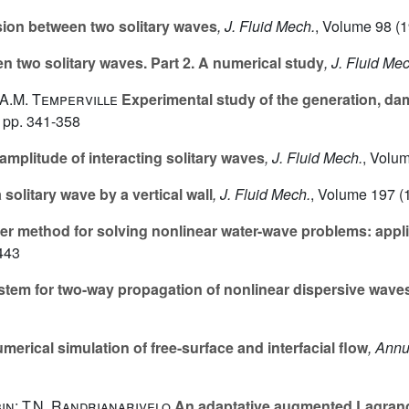
sion between two solitary waves
, J. Fluid Mech.
, Volume 98
(1
n two solitary waves. Part 2. A numerical study
, J. Fluid Me
 A.M. Temperville
Experimental study of the generation, dam
 pp. 341-358
mplitude of interacting solitary waves
, J. Fluid Mech.
, Volu
 solitary wave by a vertical wall
, J. Fluid Mech.
, Volume 197
(
er method for solving nonlinear water-wave problems: applic
443
tem for two-way propagation of nonlinear dispersive wave
merical simulation of free-surface and interfacial flow
, Annu
ubin; T.N. Randrianarivelo
An adaptative augmented Lagrang