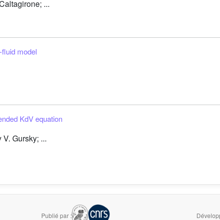
altagirone; ...
-fluid model
tended KdV equation
V. Gursky; ...
Publié par :
Développ