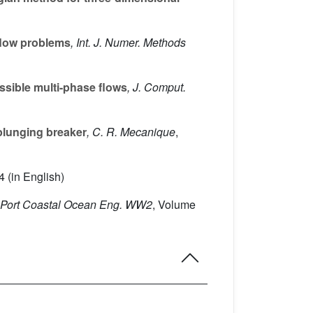
 flow problems
, Int. J. Numer. Methods
ssible multi-phase flows
, J. Comput.
 plunging breaker
, C. R. Mecanique
,
 (in English)
y Port Coastal Ocean Eng. WW2
, Volume