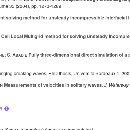
lume 33
(2004), pp. 1273-1289
ent solving method for unsteady incompressible interfacial
Cell Local Multigrid method for solving unsteady incompre
one; S. Abadie
Fully three-dimensional direct simulation of a
lunging breaking waves, PhD thesis, Université Bordeaux 1, 2004
en
Measurements of velocities in solitary waves
, J. Waterwa
ue
le. Soyez le premier à écrire un commentaire !