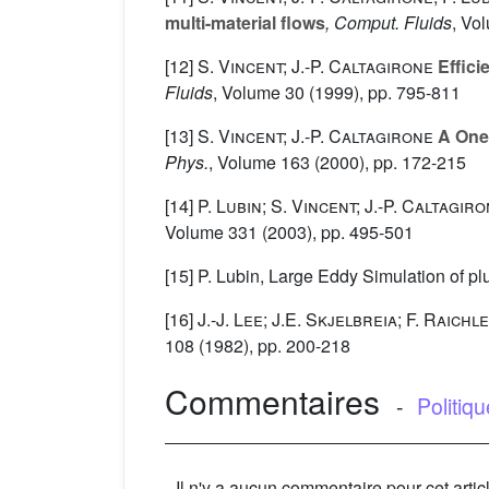
multi-material flows
, Comput. Fluids
, Vo
[12]
S. Vincent; J.-P. Caltagirone
Effici
Fluids
, Volume 30
(1999), pp. 795-811
[13]
S. Vincent; J.-P. Caltagirone
A One 
Phys.
, Volume 163
(2000), pp. 172-215
[14]
P. Lubin; S. Vincent; J.-P. Caltagir
Volume 331
(2003), pp. 495-501
[15] P. Lubin, Large Eddy Simulation of p
[16]
J.-J. Lee; J.E. Skjelbreia; F. Raichl
108
(1982), pp. 200-218
Commentaires
-
Politiq
Il n'y a aucun commentaire pour cet artic