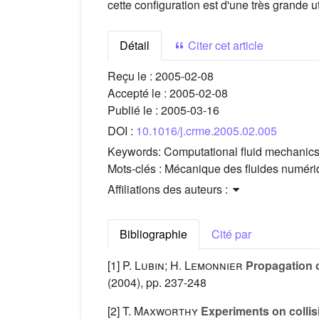
cette configuration est d'une très grande 
Détail
Citer cet article
Reçu le :
2005-02-08
Accepté le :
2005-02-08
Publié le :
2005-03-16
DOI :
10.1016/j.crme.2005.02.005
Keywords:
Computational fluid mechanics
Mots-clés :
Mécanique des fluides numériq
Affiliations des auteurs :
Bibliographie
Cité par
[1]
P. Lubin; H. Lemonnier
Propagation o
(2004), pp. 237-248
[2]
T. Maxworthy
Experiments on collis