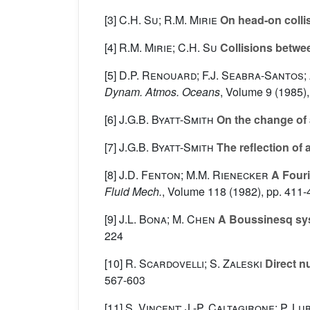
[3]
C.H. Su; R.M. Mirie
On head-on colli
[4]
R.M. Mirie; C.H. Su
Collisions betwee
[5]
D.P. Renouard; F.J. Seabra-Santos;
Dynam. Atmos. Oceans
, Volume 9
(1985),
[6]
J.G.B. Byatt-Smith
On the change of a
[7]
J.G.B. Byatt-Smith
The reflection of a
[8]
J.D. Fenton; M.M. Rienecker
A Fouri
Fluid Mech.
, Volume 118
(1982), pp. 411-
[9]
J.L. Bona; M. Chen
A Boussinesq sys
224
[10]
R. Scardovelli; S. Zaleski
Direct nu
567-603
[11]
S. Vincent; J.-P. Caltagirone; P. L