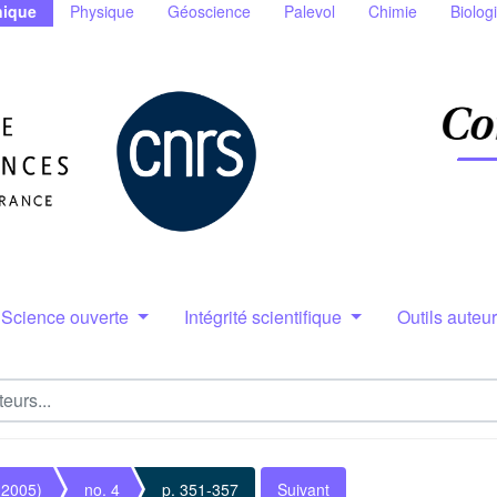
ique
Physique
Géoscience
Palevol
Chimie
Biolog
Science ouverte
Intégrité scientifique
Outils auteu
(2005)
no. 4
p. 351-357
Suivant