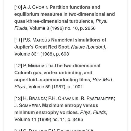
[10]
A.J. Chorin
Partition functions and
equilibrium measures in two-dimensional and
quasi-three-dimensional turbulence
, Phys.
Fluids
, Volume 8
(1996) no. 10, p. 2656
[11]
P.S. Marcus
Numerical simulations of
Jupiter's Great Red Spot
, Nature (London)
,
Volume 331
(1988), p. 693
[12]
P. Minnhagen
The two-dimensional
Colomb gas, vortex unbinding, and
superfluid–superconducting films
, Rev. Mod.
Phys.
, Volume 59
(1987), p. 1001
[13]
H. Brands; P.H. Chavanis; R. Pastmanter;
J. Sommeria
Maximum entropy versus
minimum enstrophy vortices
, Phys. Fluids
,
Volume 11
(1999) no. 11, p. 3465
[14]
S. Danilov; F.V. Dolzhanskii; V.A.