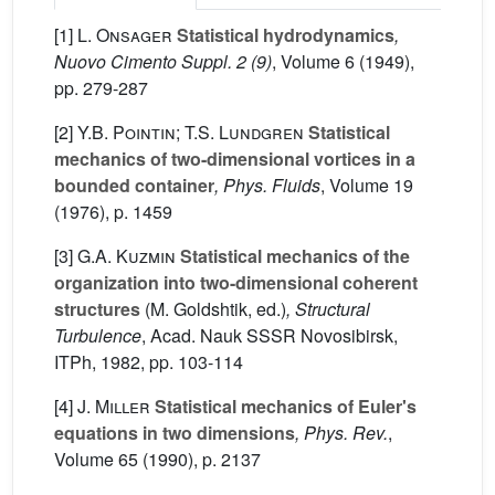
[1]
L. Onsager
Statistical hydrodynamics
,
Nuovo Cimento Suppl. 2 (9)
, Volume 6
(1949),
pp. 279-287
[2]
Y.B. Pointin; T.S. Lundgren
Statistical
mechanics of two-dimensional vortices in a
bounded container
, Phys. Fluids
, Volume 19
(1976), p. 1459
[3]
G.A. Kuzmin
Statistical mechanics of the
organization into two-dimensional coherent
structures
(M. Goldshtik, ed.)
, Structural
Turbulence
, Acad. Nauk SSSR Novosibirsk,
ITPh, 1982, pp. 103-114
[4]
J. Miller
Statistical mechanics of Euler's
equations in two dimensions
, Phys. Rev.
,
Volume 65
(1990), p. 2137