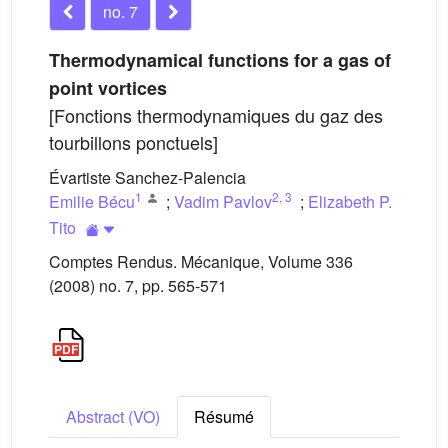
no. 7
Thermodynamical functions for a gas of
point vortices
[Fonctions thermodynamiques du gaz des
tourbillons ponctuels]
Évartiste Sanchez-Palencia
1
2
,
3
Emilie Bécu
;
Vadim Pavlov
;
Elizabeth P.
Tito
Comptes Rendus. Mécanique, Volume 336
(2008) no. 7, pp. 565-571
Abstract (VO)
Résumé