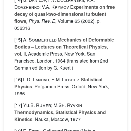
Dovzhenko; V.A. Krymov
Experiments on free
decay of quasi-two-dimensional turbulent
flows
, Phys. Rev. E
, Volume 65
(2002), p.
036316
[15]
A. Sommerfeld
Mechanics of Deformable
Bodies – Lectures on Theoretical Physics,
vol. II
, Academic Press, New York, San
Francisco, London, 1964 (translated from 2nd
German edition by G. Kuerti)
[16]
L.D. Landau; E.M. Lifshitz
Statistical
Physics
, Pergamon Press, Oxford, New York,
1986
[17]
Yu.B. Rumer; M.Sh. Ryvkin
Thermodynamics, Statistical Physics and
Kinetics
, Nauka, Moscow, 1977
[18] E. Fermi, Collected Papers (Note e