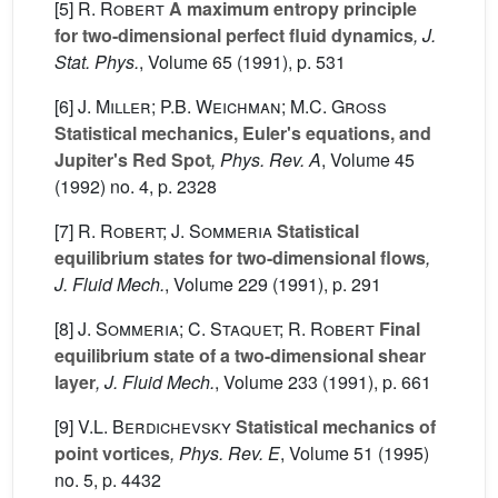
[5]
R. Robert
A maximum entropy principle
for two-dimensional perfect fluid dynamics
, J.
Stat. Phys.
, Volume 65
(1991), p. 531
[6]
J. Miller; P.B. Weichman; M.C. Gross
Statistical mechanics, Euler's equations, and
Jupiter's Red Spot
, Phys. Rev. A
, Volume 45
(1992) no. 4, p. 2328
[7]
R. Robert; J. Sommeria
Statistical
equilibrium states for two-dimensional flows
,
J. Fluid Mech.
, Volume 229
(1991), p. 291
[8]
J. Sommeria; C. Staquet; R. Robert
Final
equilibrium state of a two-dimensional shear
layer
, J. Fluid Mech.
, Volume 233
(1991), p. 661
[9]
V.L. Berdichevsky
Statistical mechanics of
point vortices
, Phys. Rev. E
, Volume 51
(1995)
no. 5, p. 4432