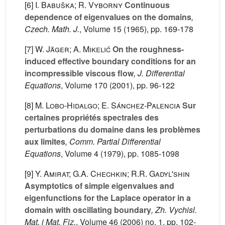
[6]
I. Babuška; R. Vyborny
Continuous
dependence of eigenvalues on the domains
,
Czech. Math. J.
, Volume 15
(1965), pp. 169-178
[7]
W. Jäger; A. Mikelić
On the roughness-
induced effective boundary conditions for an
incompressible viscous flow
, J. Differential
Equations
, Volume 170
(2001), pp. 96-122
[8]
M. Lobo-Hidalgo; E. Sánchez-Palencia
Sur
certaines propriétés spectrales des
perturbations du domaine dans les problèmes
aux limites
, Comm. Partial Differential
Equations
, Volume 4
(1979), pp. 1085-1098
[9]
Y. Amirat; G.A. Chechkin; R.R. Gadyl'shin
Asymptotics of simple eigenvalues and
eigenfunctions for the Laplace operator in a
domain with oscillating boundary
, Zh. Vychisl.
Mat. i Mat. Fiz.
, Volume 46
(2006) no. 1, pp. 102-