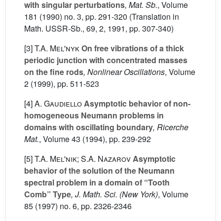
with singular perturbations
, Mat. Sb.
, Volume
181
(1990) no. 3, pp. 291-320 (Translation in
Math. USSR-Sb., 69, 2, 1991, pp. 307-340)
[3]
T.A. Mel'nyk
On free vibrations of a thick
periodic junction with concentrated masses
on the fine rods
, Nonlinear Oscillations
, Volume
2
(1999), pp. 511-523
[4]
A. Gaudiello
Asymptotic behavior of non-
homogeneous Neumann problems in
domains with oscillating boundary
, Ricerche
Mat.
, Volume 43
(1994), pp. 239-292
[5]
T.A. Mel'nik; S.A. Nazarov
Asymptotic
behavior of the solution of the Neumann
spectral problem in a domain of “Tooth
Comb” Type
, J. Math. Sci. (New York)
, Volume
85
(1997) no. 6, pp. 2326-2346