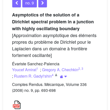
no. 9
Asymptotics of the solution of a
Dirichlet spectral problem in a junction
with highly oscillating boundary
[Approximation asymptotique des éléments
propres du problème de Dirichlet pour le
Laplacien dans un domaine à frontière
fortement oscillante]
Évariste Sanchez-Palencia
1
2
,
3
Youcef Amirat
;
Gregory A. Chechkin
4
;
Rustem R. Gadyl'shin
Comptes Rendus. Mécanique, Volume 336
(2008) no. 9, pp. 693-698