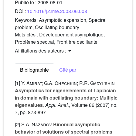
Publié le :
2008-08-01
DOI :
10.1016/j.crme.2008.06.008
Keywords:
Asymptotic expansion, Spectral
problem, Oscillating boundary
Mots-clés :
Développement asymptotique,
Problème spectral, Frontière oscillante
Affiliations des auteurs :
Bibliographie
Cité par
[1]
Y. Amirat; G.A. Chechkin; R.R. Gadyl'shin
Asymptotics for eigenelements of Laplacian
in domain with oscillating boundary: Multiple
eigenvalues
, Appl. Anal.
, Volume 86
(2007) no.
7, pp. 873-897
[2]
S.A. Nazarov
Binomial asymptotic
behavior of solutions of spectral problems