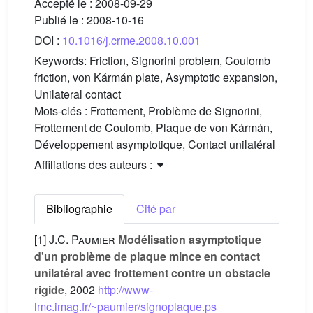
Accepté le :
2008-09-29
Publié le :
2008-10-16
DOI :
10.1016/j.crme.2008.10.001
Keywords:
Friction, Signorini problem, Coulomb
friction, von Kármán plate, Asymptotic expansion,
Unilateral contact
Mots-clés :
Frottement, Problème de Signorini,
Frottement de Coulomb, Plaque de von Kármán,
Développement asymptotique, Contact unilatéral
Affiliations des auteurs :
Bibliographie
Cité par
[1]
J.C. Paumier
Modélisation asymptotique
d'un problème de plaque mince en contact
unilatéral avec frottement contre un obstacle
rigide
, 2002
http://www-
lmc.imag.fr/~paumier/signoplaque.ps