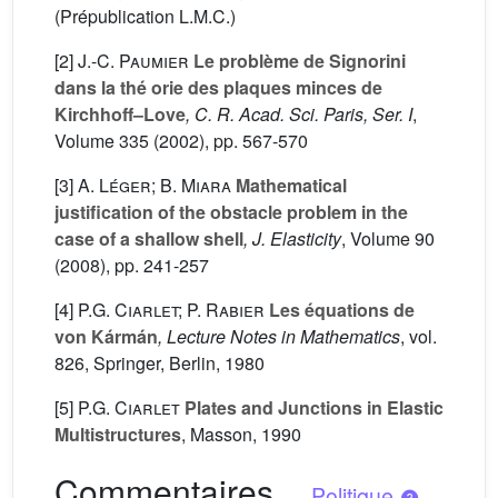
(Prépublication L.M.C.)
[2]
J.-C. Paumier
Le problème de Signorini
dans la thé orie des plaques minces de
Kirchhoff–Love
, C. R. Acad. Sci. Paris, Ser. I
,
Volume 335
(2002), pp. 567-570
[3]
A. Léger; B. Miara
Mathematical
justification of the obstacle problem in the
case of a shallow shell
, J. Elasticity
, Volume 90
(2008), pp. 241-257
[4]
P.G. Ciarlet; P. Rabier
Les équations de
von Kármán
, Lecture Notes in Mathematics
, vol.
826
, Springer, Berlin, 1980
[5]
P.G. Ciarlet
Plates and Junctions in Elastic
Multistructures
, Masson, 1990
Commentaires
-
Politique