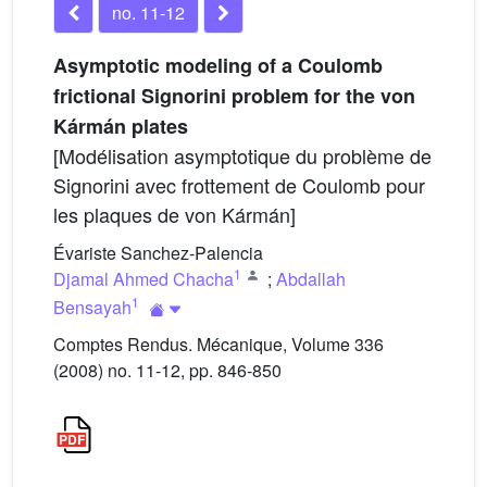
no. 11-12
Asymptotic modeling of a Coulomb
frictional Signorini problem for the von
Kármán plates
[Modélisation asymptotique du problème de
Signorini avec frottement de Coulomb pour
les plaques de von Kármán]
Évariste Sanchez-Palencia
1
Djamal Ahmed Chacha
;
Abdallah
1
Bensayah
Comptes Rendus. Mécanique, Volume 336
(2008) no. 11-12, pp. 846-850