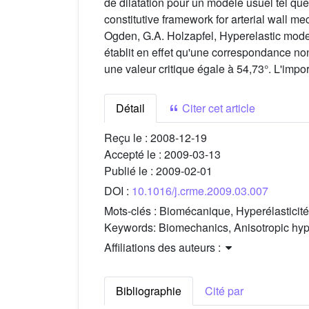
de dilatation pour un modèle usuel tel qu
constitutive framework for arterial wall m
Ogden, G.A. Holzapfel, Hyperelastic modelli
établit en effet qu'une correspondance non 
une valeur critique égale à 54,73°. L'impor
Détail
Citer cet article
Reçu le :
2008-12-19
Accepté le :
2009-03-13
Publié le :
2009-02-01
DOI :
10.1016/j.crme.2009.03.007
Mots-clés :
Biomécanique, Hyperélasticité
Keywords:
Biomechanics, Anisotropic hyp
Affiliations des auteurs :
Bibliographie
Cité par