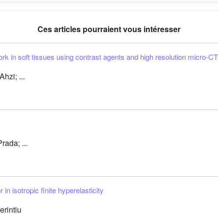
Ces articles pourraient vous intéresser
 in soft tissues using contrast agents and high resolution micro-CT: 
zi; ...
rada; ...
in isotropic finite hyperelasticity
erintiu