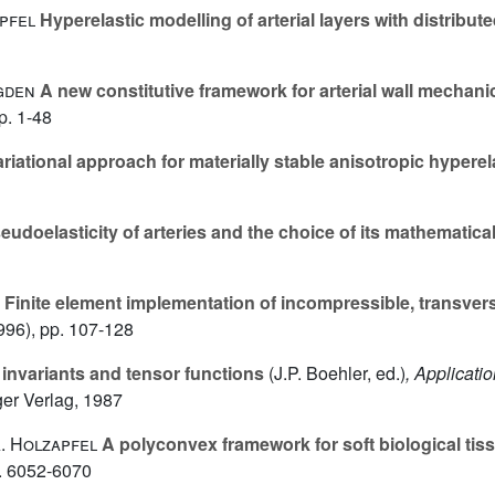
apfel
Hyperelastic modelling of arterial layers with distribute
Ogden
A new constitutive framework for arterial wall mechani
p. 1-48
riational approach for materially stable anisotropic hyperela
udoelasticity of arteries and the choice of its mathematica
Finite element implementation of incompressible, transverse
996), pp. 107-128
 invariants and tensor functions
(J.P. Boehler, ed.)
, Applicati
ger Verlag, 1987
A. Holzapfel
A polyconvex framework for soft biological tis
. 6052-6070