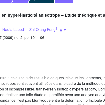
 en hyperélasticité anisotrope – Étude théorique et 
1
2
;
Nadia Labed
;
Zhi-Qiang Feng
(2009) no. 2, pp. 101-106
traintes au sein de tissus biologiques tels que les ligaments, le
sotropes sont souvent utilisées dans le cadre de la méthode des
on of incompressible, transversely isotropic hyperelasticity, C
 de réaliser une telle étude en parallèle avec une analyse anal
ondance n'est pas biunivoque entre la déformation principale