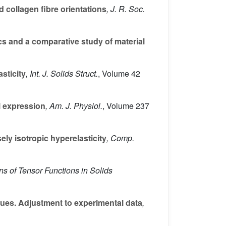
d collagen fibre orientations
, J. R. Soc.
cs and a comparative study of material
sticity
, Int. J. Solids Struct.
, Volume 42
l expression
, Am. J. Physiol.
, Volume 237
ly isotropic hyperelasticity
, Comp.
ons of Tensor Functions in Solids
sues. Adjustment to experimental data
,