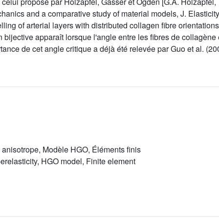
e celui proposé par Holzapfel, Gasser et Ogden [G.A. Holzapfel
echanics and a comparative study of material models, J. Elastici
ng of arterial layers with distributed collagen fibre orientations
bijective apparaît lorsque l'angle entre les fibres de collagène 
tance de cet angle critique a déjà été relevée par Guo et al. (20
 anisotrope, Modèle HGO, Éléments finis
erelasticity, HGO model, Finite element