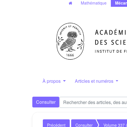
Mathématique
Mécan
À propos
Articles et numéros
Consulter
Précédent
Consulter
Volume 337 