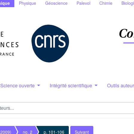
ique
Physique
Géoscience
Palevol
Chimie
Biolog
Science ouverte
Intégrité scientifique
Outils auteu
(2009)
no. 2
p. 101-106
Suivant