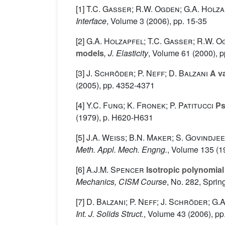
[1]
T.C. Gasser; R.W. Ogden; G.A. Holz
Interface
, Volume 3
(2006), pp. 15-35
[2]
G.A. Holzapfel; T.C. Gasser; R.W. 
models
, J. Elasticity
, Volume 61
(2000), p
[3]
J. Schröder; P. Neff; D. Balzani
A va
(2005), pp. 4352-4371
[4]
Y.C. Fung; K. Fronek; P. Patitucci
Pse
(1979), p. H620-H631
[5]
J.A. Weiss; B.N. Maker; S. Govindjee
Meth. Appl. Mech. Engng.
, Volume 135
(1
[6]
A.J.M. Spencer
Isotropic polynomial
Mechanics, CISM Course
, No. 282
, Sprin
[7]
D. Balzani; P. Neff; J. Schröder; G.
Int. J. Solids Struct.
, Volume 43
(2006), pp