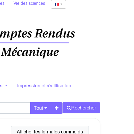
ies
Vie des sciences
rs
Impression et réutilisation
Rechercher
Tout