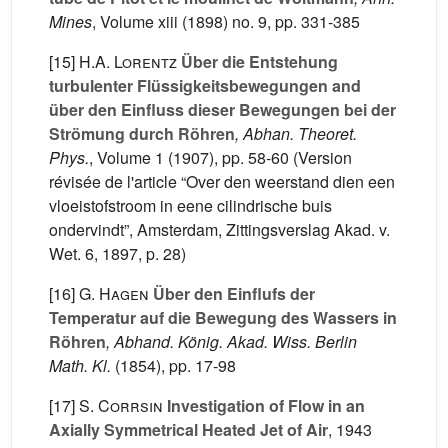
Mines
, Volume xiii
(1898) no. 9, pp. 331-385
[15]
H.A. Lorentz
Über die Entstehung
turbulenter Flüssigkeitsbewegungen and
über den Einfluss dieser Bewegungen bei der
Strömung durch Röhren
, Abhan. Theoret.
Phys.
, Volume 1
(1907), pp. 58-60 (Version
révisée de l'article “Over den weerstand dien een
vloeistofstroom in eene cilindrische buis
ondervindt”, Amsterdam, Zittingsverslag Akad. v.
Wet. 6, 1897, p. 28)
[16]
G. Hagen
Über den Einflufs der
Temperatur auf die Bewegung des Wassers in
Röhren
, Abhand. König. Akad. Wiss. Berlin
Math. Kl.
(1854), pp. 17-98
[17]
S. Corrsin
Investigation of Flow in an
Axially Symmetrical Heated Jet of Air
, 1943