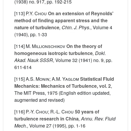
(1938) no. 917, pp. 192-215
[113]
P.Y. Chou
On an extension of Reynolds'
method of finding apparent stress and the
nature of turbulence
, Chin. J. Phys.
, Volume 4
(1940), pp. 1-33
[114]
M. Millionschikov
On the theory of
homogeneous isotropic turbulence
, Dokl.
Akad. Nauk SSSR
, Volume 32
(1941) no. 9, pp.
611-614
[115]
A.S. Monin; A.M. Yaglom
Statistical Fluid
Mechanics: Mechanics of Turbulence, vol. 2
,
The MIT Press, 1975 (English edition updated,
augmented and revised)
[116]
P.-Y. Chou; R.-L. Chou
50 years of
turbulence research in China
, Annu. Rev. Fluid
Mech.
, Volume 27
(1995), pp. 1-16