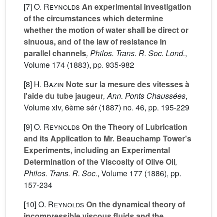
[7]
O. Reynolds
An experimental investigation
of the circumstances which determine
whether the motion of water shall be direct or
sinuous, and of the law of resistance in
parallel channels
, Philos. Trans. R. Soc. Lond.
,
Volume 174
(1883), pp. 935-982
[8]
H. Bazin
Note sur la mesure des vitesses à
l'aide du tube jaugeur
, Ann. Ponts Chaussées
,
Volume xiv, 6ème sér
(1887) no. 46, pp. 195-229
[9]
O. Reynolds
On the Theory of Lubrication
and its Application to Mr. Beauchamp Tower's
Experiments, including an Experimental
Determination of the Viscosity of Olive Oil
,
Philos. Trans. R. Soc.
, Volume 177
(1886), pp.
157-234
[10]
O. Reynolds
On the dynamical theory of
incompressible viscous fluids and the