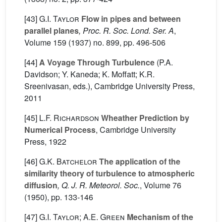
[43]
G.I. Taylor
Flow in pipes and between
parallel planes
, Proc. R. Soc. Lond. Ser. A
,
Volume 159
(1937) no. 899, pp. 496-506
[44]
A Voyage Through Turbulence
(P.A.
Davidson; Y. Kaneda; K. Moffatt; K.R.
Sreenivasan, eds.), Cambridge University Press,
2011
[45]
L.F. Richardson
Wheather Prediction by
Numerical Process
, Cambridge University
Press, 1922
[46]
G.K. Batchelor
The application of the
similarity theory of turbulence to atmospheric
diffusion
, Q. J. R. Meteorol. Soc.
, Volume 76
(1950), pp. 133-146
[47]
G.I. Taylor; A.E. Green
Mechanism of the