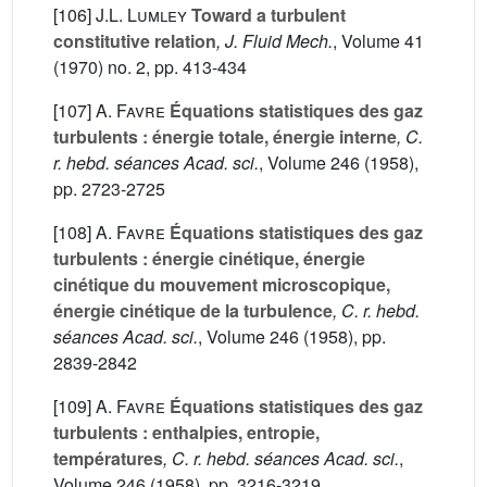
[106]
J.L. Lumley
Toward a turbulent
constitutive relation
, J. Fluid Mech.
, Volume 41
(1970) no. 2, pp. 413-434
[107]
A. Favre
Équations statistiques des gaz
turbulents : énergie totale, énergie interne
, C.
r. hebd. séances Acad. sci.
, Volume 246
(1958),
pp. 2723-2725
[108]
A. Favre
Équations statistiques des gaz
turbulents : énergie cinétique, énergie
cinétique du mouvement microscopique,
énergie cinétique de la turbulence
, C. r. hebd.
séances Acad. sci.
, Volume 246
(1958), pp.
2839-2842
[109]
A. Favre
Équations statistiques des gaz
turbulents : enthalpies, entropie,
températures
, C. r. hebd. séances Acad. sci.
,
Volume 246
(1958), pp. 3216-3219