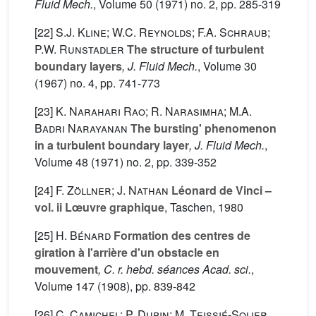
Fluid Mech.
, Volume 50
(1971) no. 2, pp. 285-319
[22]
S.J. Kline; W.C. Reynolds; F.A. Schraub;
P.W. Runstadler
The structure of turbulent
boundary layers
, J. Fluid Mech.
, Volume 30
(1967) no. 4, pp. 741-773
[23]
K. Narahari Rao; R. Narasimha; M.A.
Badri Narayanan
The bursting' phenomenon
in a turbulent boundary layer
, J. Fluid Mech.
,
Volume 48
(1971) no. 2, pp. 339-352
[24]
F. Zöllner; J. Nathan
Léonard de Vinci –
vol. ii Lœuvre graphique
, Taschen, 1980
[25]
H. Bénard
Formation des centres de
giration à l'arrière d'un obstacle en
mouvement
, C. r. hebd. séances Acad. sci.
,
Volume 147
(1908), pp. 839-842
[26]
C. Camichel; P. Dupin; M. Teissié-Solier