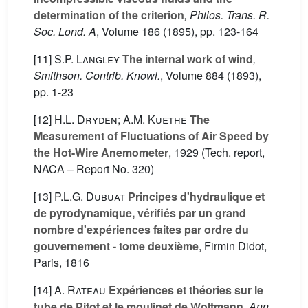
determination of the criterion
, Philos. Trans. R.
Soc. Lond. A
, Volume 186
(1895), pp. 123-164
[11]
S.P. Langley
The internal work of wind
,
Smithson. Contrib. Knowl.
, Volume 884
(1893),
pp. 1-23
[12]
H.L. Dryden; A.M. Kuethe
The
Measurement of Fluctuations of Air Speed by
the Hot-Wire Anemometer
, 1929 (Tech. report,
NACA – Report No. 320)
[13]
P.L.G. Dubuat
Principes d'hydraulique et
de pyrodynamique, vérifiés par un grand
nombre d'expériences faites par ordre du
gouvernement - tome deuxième
, Firmin Didot,
Paris, 1816
[14]
A. Rateau
Expériences et théories sur le
tube de Pitot et le moulinet de Woltmann
, Ann.