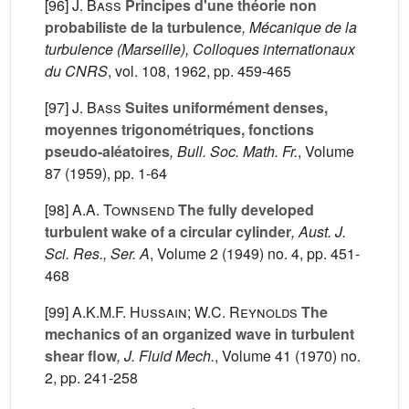
[96]
J. Bass
Principes d'une théorie non
probabiliste de la turbulence
, Mécanique de la
turbulence (Marseille), Colloques internationaux
du CNRS
, vol. 108
, 1962, pp. 459-465
[97]
J. Bass
Suites uniformément denses,
moyennes trigonométriques, fonctions
pseudo-aléatoires
, Bull. Soc. Math. Fr.
, Volume
87
(1959), pp. 1-64
[98]
A.A. Townsend
The fully developed
turbulent wake of a circular cylinder
, Aust. J.
Sci. Res., Ser. A
, Volume 2
(1949) no. 4, pp. 451-
468
[99]
A.K.M.F. Hussain; W.C. Reynolds
The
mechanics of an organized wave in turbulent
shear flow
, J. Fluid Mech.
, Volume 41
(1970) no.
2, pp. 241-258