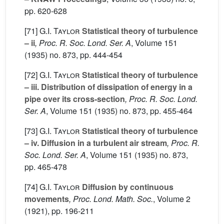
pp. 620-628
[71]
G.I. Taylor
Statistical theory of turbulence
– ii
, Proc. R. Soc. Lond. Ser. A
, Volume 151
(1935) no. 873, pp. 444-454
[72]
G.I. Taylor
Statistical theory of turbulence
– iii. Distribution of dissipation of energy in a
pipe over its cross-section
, Proc. R. Soc. Lond.
Ser. A
, Volume 151
(1935) no. 873, pp. 455-464
[73]
G.I. Taylor
Statistical theory of turbulence
– iv. Diffusion in a turbulent air stream
, Proc. R.
Soc. Lond. Ser. A
, Volume 151
(1935) no. 873,
pp. 465-478
[74]
G.I. Taylor
Diffusion by continuous
movements
, Proc. Lond. Math. Soc.
, Volume 2
(1921), pp. 196-211