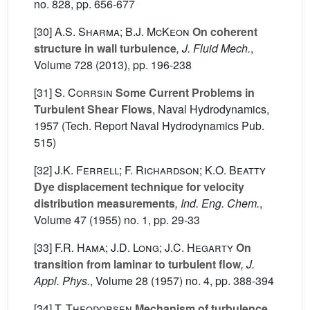
no. 828, pp. 656-677
[30]
A.S. Sharma; B.J. McKeon
On coherent
structure in wall turbulence
, J. Fluid Mech.
,
Volume 728
(2013), pp. 196-238
[31]
S. Corrsin
Some Current Problems in
Turbulent Shear Flows
, Naval Hydrodynamics,
1957 (Tech. Report Naval Hydrodynamics Pub.
515)
[32]
J.K. Ferrell; F. Richardson; K.O. Beatty
Dye displacement technique for velocity
distribution measurements
, Ind. Eng. Chem.
,
Volume 47
(1955) no. 1, pp. 29-33
[33]
F.R. Hama; J.D. Long; J.C. Hegarty
On
transition from laminar to turbulent flow
, J.
Appl. Phys.
, Volume 28
(1957) no. 4, pp. 388-394
[34]
T. Theodorsen
Mechanism of turbulence
,