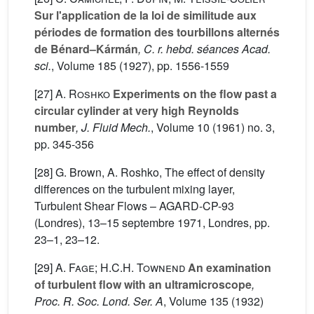
Sur l'application de la loi de similitude aux
périodes de formation des tourbillons alternés
de Bénard–Kármán
, C. r. hebd. séances Acad.
sci.
, Volume 185
(1927), pp. 1556-1559
[27]
A. Roshko
Experiments on the flow past a
circular cylinder at very high Reynolds
number
, J. Fluid Mech.
, Volume 10
(1961) no. 3,
pp. 345-356
[28] G. Brown, A. Roshko, The effect of density
differences on the turbulent mixing layer,
Turbulent Shear Flows – AGARD-CP-93
(Londres), 13–15 septembre 1971, Londres, pp.
23–1, 23–12.
[29]
A. Fage; H.C.H. Townend
An examination
of turbulent flow with an ultramicroscope
,
Proc. R. Soc. Lond. Ser. A
, Volume 135
(1932)