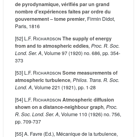
de pyrodynamique, vérifiés par un grand
nombre d'expériences faites par ordre du
gouvernement – tome premier
, Firmin Didot,
Paris, 1816
[52]
L.F. Richardson
The supply of energy
from and to atmospheric eddies
, Proc. R. Soc.
Lond. Ser. A
, Volume 97
(1920) no. 686, pp. 354-
373
[53]
L.F. Richardson
Some measurements of
atmospheric turbulence
, Philos. Trans. R. Soc.
Lond. A
, Volume 221
(1921), pp. 1-28
[54]
L.F. Richardson
Atmospheric diffusion
shown on a distance-neighbour graph
, Proc.
R. Soc. Lond. Ser. A
, Volume 110
(1926) no. 756,
pp. 709-737
[55] A. Favre (Ed.), Mécanique de la turbulence,