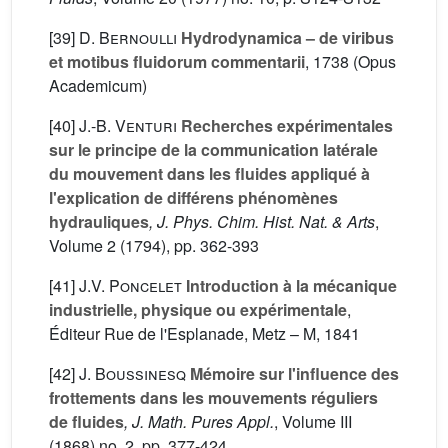
[39]
D. Bernoulli
Hydrodynamica – de viribus
et motibus fluidorum commentarii
, 1738 (Opus
Academicum)
[40]
J.-B. Venturi
Recherches expérimentales
sur le principe de la communication latérale
du mouvement dans les fluides appliqué à
l'explication de différens phénomènes
hydrauliques
, J. Phys. Chim. Hist. Nat. & Arts
,
Volume 2
(1794), pp. 362-393
[41]
J.V. Poncelet
Introduction à la mécanique
industrielle, physique ou expérimentale
,
Éditeur Rue de l'Esplanade, Metz – M, 1841
[42]
J. Boussinesq
Mémoire sur l'influence des
frottements dans les mouvements réguliers
de fluides
, J. Math. Pures Appl.
, Volume III
(1868) no. 2, pp. 377-424