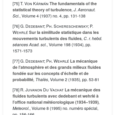
[75]
T. Von Kármán
The fundamentals of the
statistical theory of turbulence
, J. Aeronaut.
Sci.
, Volume 4
(1937) no. 4, pp. 131-138
[76]
G. Dedebant; Ph. Schereschewsky; P.
Wehrlé
Sur la similitude statistique dans les
mouvements turbulents des fluides
, C. r. hebd.
séances Acad. sci.
, Volume 198
(1934), pp.
1571-1573
[77]
G. Dedebant; Ph. Wehrlé
La mécanique
de l'atmosphère et des grands milieux fluides
fondée sur les concepts d'échelle et de
probabilité
, Thalès
, Volume 2
(1935), pp. 53-81
[78]
R. Juvanon Du Vachat
La mécanique des
fluides turbulents avec dedebant et wehrlé à
l'office national météorologique (1934–1939)
,
Meteorol.
, Volume 8
(1995) no. numéro spécial,
pp. 156-166