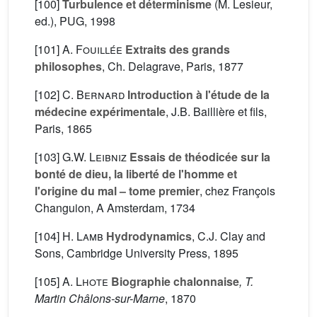
[100]
Turbulence et déterminisme
(M. Lesieur,
ed.), PUG, 1998
[101]
A. Fouillée
Extraits des grands
philosophes
, Ch. Delagrave, Paris, 1877
[102]
C. Bernard
Introduction à l'étude de la
médecine expérimentale
, J.B. Baillière et fils,
Paris, 1865
[103]
G.W. Leibniz
Essais de théodicée sur la
bonté de dieu, la liberté de l'homme et
l'origine du mal – tome premier
, chez François
Changuion, A Amsterdam, 1734
[104]
H. Lamb
Hydrodynamics
, C.J. Clay and
Sons, Cambridge University Press, 1895
[105]
A. Lhote
Biographie chalonnaise
, T.
Martin Châlons-sur-Marne
, 1870