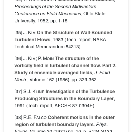
Proceedings of the Second Midwestern
Conference on Fluid Mechanics
, Ohio State
University, 1952, pp. 1-18
[35]
J. Kim
On the Structure of Wall-Bounded
Turbulent Flows
, 1983 (Tech. report, NASA
Technical Memorandum 84313)
[36]
J. Kim; P. Moin
The structure of the
vorticity field in turbulent channel flow. Part 2.
Study of ensemble-averaged fields
, J. Fluid
Mech.
, Volume 162
(1986), pp. 339-363
[37]
S.J. Kline
Investigation of the Turbulence
Producing Structures in the Boundary Layer
,
1991 (Tech. report, AFOSR 87-0304E)
[38]
R.E. Falco
Coherent motions in the outer
region of turbulent boundary layers
, Phys.
Fluids
, Volume 20
(1977) no. 10, p. S124-S132