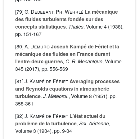
[79]
G. Dedebant; Ph. Wehrlé
La mécanique
des fluides turbulents fondée sur des
concepts statistiques
, Thalès
, Volume 4
(1938),
pp. 151-167
[80]
A. Demuro
Joseph Kampé de Fériet et la
mécanique des fluides en France durant
l'entre-deux-guerres
, C. R. Mecanique
, Volume
345
(2017), pp. 556-569
[81]
J. Kampé de Fériet
Averaging processes
and Reynolds equations in atmospheric
turbulence
, J. Meteorol.
, Volume 8
(1951), pp.
358-361
[82]
J. Kampé de Fériet
L'état actuel du
problème de la turbulence
, Sci. Aérienne
,
Volume 3
(1934), pp. 9-34