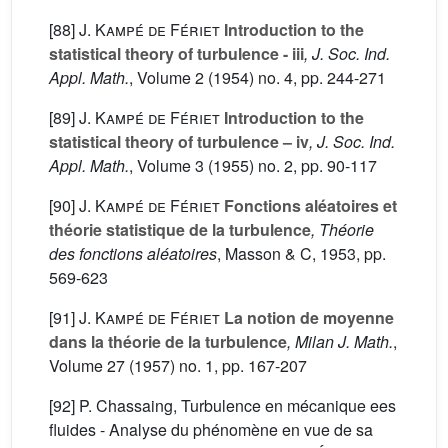
[88]
J. Kampé de Fériet
Introduction to the
statistical theory of turbulence - iii
, J. Soc. Ind.
Appl. Math.
, Volume 2
(1954) no. 4, pp. 244-271
[89]
J. Kampé de Fériet
Introduction to the
statistical theory of turbulence – iv
, J. Soc. Ind.
Appl. Math.
, Volume 3
(1955) no. 2, pp. 90-117
[90]
J. Kampé de Fériet
Fonctions aléatoires et
théorie statistique de la turbulence
, Théorie
des fonctions aléatoires
, Masson & C, 1953, pp.
569-623
[91]
J. Kampé de Fériet
La notion de moyenne
dans la théorie de la turbulence
, Milan J. Math.
,
Volume 27
(1957) no. 1, pp. 167-207
[92] P. Chassaing, Turbulence en mécanique ees
fluides - Analyse du phénomène en vue de sa