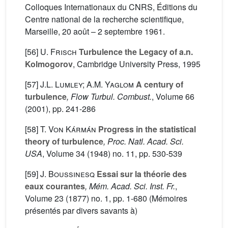
Colloques Internationaux du CNRS, Éditions du
Centre national de la recherche scientifique,
Marseille, 20 août – 2 septembre 1961.
[56]
U. Frisch
Turbulence the Legacy of a.n.
Kolmogorov
, Cambridge University Press, 1995
[57]
J.L. Lumley; A.M. Yaglom
A century of
turbulence
, Flow Turbul. Combust.
, Volume 66
(2001), pp. 241-286
[58]
T. Von Kármán
Progress in the statistical
theory of turbulence
, Proc. Natl. Acad. Sci.
USA
, Volume 34
(1948) no. 11, pp. 530-539
[59]
J. Boussinesq
Essai sur la théorie des
eaux courantes
, Mém. Acad. Sci. Inst. Fr.
,
Volume 23
(1877) no. 1, pp. 1-680 (Mémoires
présentés par divers savants à)