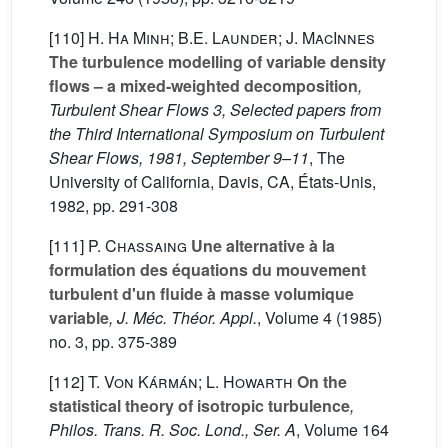
[110]
H. Ha Minh; B.E. Launder; J. MacInnes
The turbulence modelling of variable density
flows – a mixed-weighted decomposition
,
Turbulent Shear Flows 3, Selected papers from
the Third International Symposium on Turbulent
Shear Flows, 1981, September 9–11
, The
University of California, Davis, CA, États-Unis,
1982, pp. 291-308
[111]
P. Chassaing
Une alternative à la
formulation des équations du mouvement
turbulent d'un fluide à masse volumique
variable
, J. Méc. Théor. Appl.
, Volume 4
(1985)
no. 3, pp. 375-389
[112]
T. Von Kármán; L. Howarth
On the
statistical theory of isotropic turbulence
,
Philos. Trans. R. Soc. Lond., Ser. A
, Volume 164