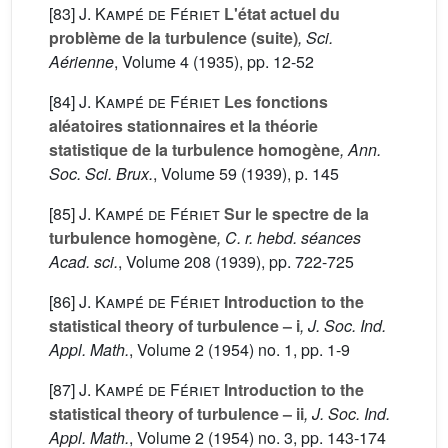
[83]
J. Kampé de Fériet
L'état actuel du
problème de la turbulence (suite)
, Sci.
Aérienne
, Volume 4
(1935), pp. 12-52
[84]
J. Kampé de Fériet
Les fonctions
aléatoires stationnaires et la théorie
statistique de la turbulence homogène
, Ann.
Soc. Sci. Brux.
, Volume 59
(1939), p. 145
[85]
J. Kampé de Fériet
Sur le spectre de la
turbulence homogène
, C. r. hebd. séances
Acad. sci.
, Volume 208
(1939), pp. 722-725
[86]
J. Kampé de Fériet
Introduction to the
statistical theory of turbulence – i
, J. Soc. Ind.
Appl. Math.
, Volume 2
(1954) no. 1, pp. 1-9
[87]
J. Kampé de Fériet
Introduction to the
statistical theory of turbulence – ii
, J. Soc. Ind.
Appl. Math.
, Volume 2
(1954) no. 3, pp. 143-174