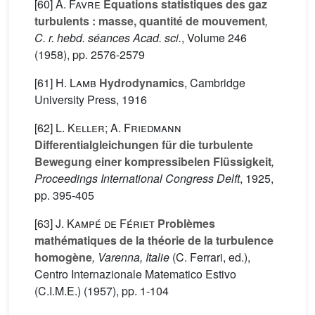
[60]
A. Favre
Équations statistiques des gaz
turbulents : masse, quantité de mouvement
,
C. r. hebd. séances Acad. sci.
, Volume 246
(1958), pp. 2576-2579
[61]
H. Lamb
Hydrodynamics
, Cambridge
University Press, 1916
[62]
L. Keller; A. Friedmann
Differentialgleichungen für die turbulente
Bewegung einer kompressibelen Flüssigkeit
,
Proceedings International Congress Delft
, 1925,
pp. 395-405
[63]
J. Kampé de Fériet
Problèmes
mathématiques de la théorie de la turbulence
homogène
, Varenna, Italie
(C. Ferrari, ed.),
Centro Internazionale Matematico Estivo
(C.I.M.E.) (1957), pp. 1-104