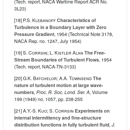
(Tech. report, NACA Wartime Report ACR No.
3L23)
[18]
P.S. Klebanoff
Characteristics of
Turbulence in a Boundary Layer with Zero
Pressure Gradient
, 1954 (Technical Note 3178,
NACA Rep. no. 1247, July 1954)
[19]
S. Corrsin; L. Kistler Alan
The Free-
Stream Boundaries of Turbulent Flows
, 1954
(Tech. report, NACA-TN-3133)
[20]
G.K. Batchelor; A.A. Townsend
The
nature of turbulent motion at large wave-
numbers
, Proc. R. Soc. Lond. Ser. A
, Volume
199
(1949) no. 1057, pp. 238-255
[21]
A.Y.-S. Kuo; S. Corrsin
Experiments on
internal intermittency and fine-structure
distribution functions in fully turbulent fluid
, J.