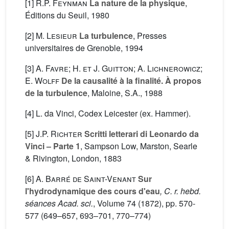
[1]
R.P. Feynman
La nature de la physique
,
Éditions du Seuil, 1980
[2]
M. Lesieur
La turbulence
, Presses
universitaires de Grenoble, 1994
[3]
A. Favre; H. et J. Guitton; A. Lichnerowicz;
E. Wolff
De la causalité à la finalité. À propos
de la turbulence
, Maloine, S.A., 1988
[4] L. da Vinci, Codex Leicester (ex. Hammer).
[5]
J.P. Richter
Scritti letterari di Leonardo da
Vinci – Parte 1
, Sampson Low, Marston, Searle
& Rivington, London, 1883
[6]
A. Barré de Saint-Venant
Sur
l'hydrodynamique des cours d'eau
, C. r. hebd.
séances Acad. sci.
, Volume 74
(1872), pp. 570-
577 (649–657, 693–701, 770–774)