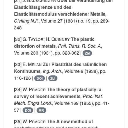
[31]
J. Bauschinger
Über die Veränderung der
Elasticitätsgrenze und des
Elasticitätsmodulus verschiedener Metalle
,
Civiling N.F.
, Volume 27
(1881) no. 19, pp. 289-
348
[32]
G. Taylor; H. Quinney
The plastic
distortion of metals
, Phil. Trans. R. Soc. A
,
Volume 230
(1931), pp. 323-362 |
Zbl
[33]
E. Melan
Zur Plastizität des raümlichen
Kontinuums
, Ing. Arch.
, Volume 9
(1938), pp.
116-126 |
|
DOI
Zbl
[34]
W. Prager
The theory of plasticity: a
survey of recent achievements
, Proc. Inst.
Mech. Engrs Lond.
, Volume 169
(1955), pp. 41-
57 |
|
DOI
MR
[35]
W. Prager
The A new method of