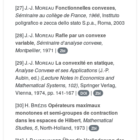
[27]
J.-J. Moreau
Fonctionnelles convexes
,
Séminaire au collège de France, 1966
, Instituto
poligrafico e zecca dello stato S.p.a., Roma, 2003
[28]
J.-J. Moreau
Rafle par un convexe
variable
, Séminaire d’analyse convexe,
Montpellier
, 1971 |
Zbl
[29]
J.-J. Moreau
La convexité en statique
,
Analyse Convexe et ses Applications
(J.-P.
Aubin, ed.)
(Lecture Notes in Economics and
Mathematical Systems, 102)
, Springer Verlag,
Vienna, 1974, pp. 141-167 |
|
DOI
Zbl
[30]
H. Brézis
Opérateurs maximaux
monotones et semi-groupes de contraction
dans les espaces de Hilbert
, Mathematical
Studies, 5
, North-Holland, 1973 |
Zbl