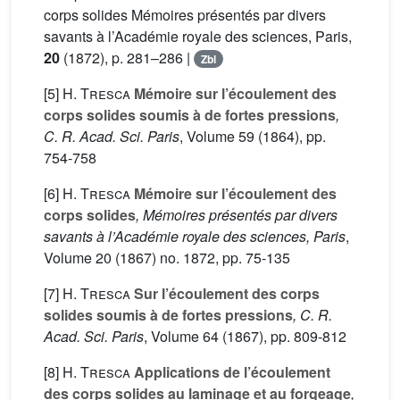
corps solides Mémoires présentés par divers
savants à l’Académie royale des sciences, Paris,
20
(1872), p. 281–286 |
Zbl
[5]
H. Tresca
Mémoire sur l’écoulement des
corps solides soumis à de fortes pressions
,
C. R. Acad. Sci. Paris
, Volume 59
(1864), pp.
754-758
[6]
H. Tresca
Mémoire sur l’écoulement des
corps solides
, Mémoires présentés par divers
savants à l’Académie royale des sciences, Paris
,
Volume 20
(1867) no. 1872, pp. 75-135
[7]
H. Tresca
Sur l’écoulement des corps
solides soumis à de fortes pressions
, C. R.
Acad. Sci. Paris
, Volume 64
(1867), pp. 809-812
[8]
H. Tresca
Applications de l’écoulement
des corps solides au laminage et au forgeage
,