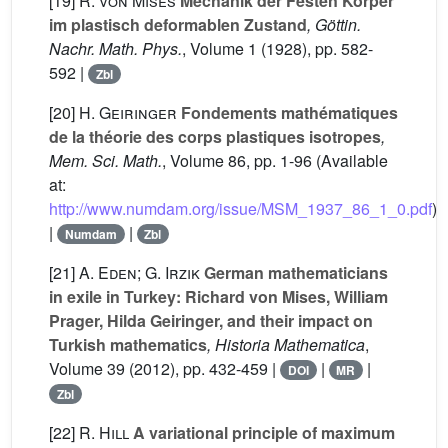
[19]
R. von Mises
Mechanik der Festen Körper
im plastisch deformablen Zustand
, Göttin.
Nachr. Math. Phys.
, Volume 1
(1928), pp. 582-
592 |
Zbl
[20]
H. Geiringer
Fondements mathématiques
de la théorie des corps plastiques isotropes
,
Mem. Sci. Math.
, Volume 86
, pp. 1-96 (Available
at:
http://www.numdam.org/issue/MSM_1937_86_1_0.pdf
)
|
|
Numdam
Zbl
[21]
A. Eden; G. Irzik
German mathematicians
in exile in Turkey: Richard von Mises, William
Prager, Hilda Geiringer, and their impact on
Turkish mathematics
, Historia Mathematica
,
Volume 39
(2012), pp. 432-459 |
|
|
DOI
MR
Zbl
[22]
R. Hill
A variational principle of maximum