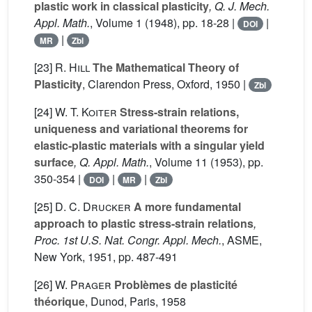
plastic work in classical plasticity
, Q. J. Mech.
Appl. Math.
, Volume 1
(1948), pp. 18-28 |
|
DOI
|
MR
Zbl
[23]
R. Hill
The Mathematical Theory of
Plasticity
, Clarendon Press, Oxford, 1950 |
Zbl
[24]
W. T. Koiter
Stress-strain relations,
uniqueness and variational theorems for
elastic-plastic materials with a singular yield
surface
, Q. Appl. Math.
, Volume 11
(1953), pp.
350-354 |
|
|
DOI
MR
Zbl
[25]
D. C. Drucker
A more fundamental
approach to plastic stress-strain relations
,
Proc. 1st U.S. Nat. Congr. Appl. Mech.
, ASME,
New York, 1951, pp. 487-491
[26]
W. Prager
Problèmes de plasticité
théorique
, Dunod, Paris, 1958