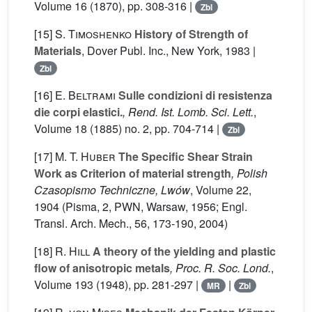
Volume 16
(1870), pp. 308-316 |
Zbl
[15]
S. Timoshenko
History of Strength of
Materials
, Dover Publ. Inc., New York, 1983 |
Zbl
[16]
E. Beltrami
Sulle condizioni di resistenza
die corpi elastici.
, Rend. Ist. Lomb. Sci. Lett.
,
Volume 18
(1885) no. 2, pp. 704-714 |
Zbl
[17]
M. T. Huber
The Specific Shear Strain
Work as Criterion of material strength
, Polish
Czasopismo Techniczne, Lwów
, Volume 22
,
1904 (Pisma, 2, PWN, Warsaw, 1956; Engl.
Transl. Arch. Mech., 56, 173-190, 2004)
[18]
R. Hill
A theory of the yielding and plastic
flow of anisotropic metals
, Proc. R. Soc. Lond.
,
Volume 193
(1948), pp. 281-297 |
|
MR
Zbl