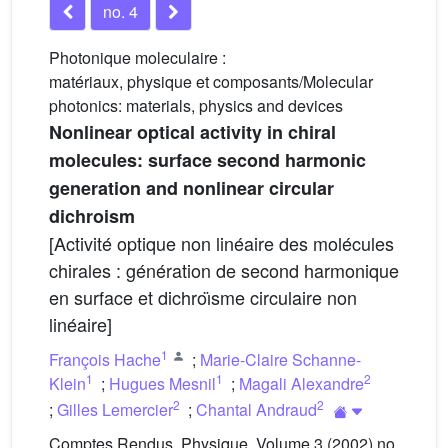
no. 4
Photonique moleculaire :
matériaux, physique et composants/Molecular
photonics: materials, physics and devices
Nonlinear optical activity in chiral
molecules: surface second harmonic
generation and nonlinear circular
dichroism
[Activité optique non linéaire des molécules
chirales : génération de second harmonique
en surface et dichroı̈sme circulaire non
linéaire]
1
François Hache
;
Marie-Claire Schanne-
1
1
2
Klein
;
Hugues Mesnil
;
Magali Alexandre
2
2
;
Gilles Lemercier
;
Chantal Andraud
Comptes Rendus. Physique, Volume 3 (2002) no.