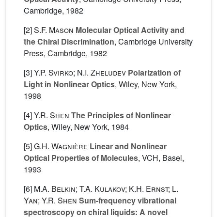
Cambridge, 1982
[2]
S.F. Mason
Molecular Optical Activity and
the Chiral Discrimination
, Cambridge University
Press, Cambridge, 1982
[3]
Y.P. Svirko; N.I. Zheludev
Polarization of
Light in Nonlinear Optics
, Wiley, New York,
1998
[4]
Y.R. Shen
The Principles of Nonlinear
Optics
, Wiley, New York, 1984
[5]
G.H. Wagnière
Linear and Nonlinear
Optical Properties of Molecules
, VCH, Basel,
1993
[6]
M.A. Belkin; T.A. Kulakov; K.H. Ernst; L.
Yan; Y.R. Shen
Sum-frequency vibrational
spectroscopy on chiral liquids: A novel