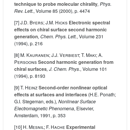
technique to probe molecular chirality
, Phys.
Rev. Lett.
, Volume 85
(2000), p. 4474
[7]
J.D. Byers; J.M. Hicks
Electronic spectral
effects on chiral surface second harmonic
generation
, Chem. Phys. Lett.
, Volume 231
(1994), p. 216
[8]
M. Kauranen; J.J. Verbiest; T. Maki; A.
Persoons
Second harmonic generation from
chiral surfaces
, J. Chem. Phys.
, Volume 101
(1994), p. 8193
[9]
T. Heinz
Second-order nonlinear optical
effects at surfaces and interfaces
(H.E. Ponath;
G.I. Stegeman, eds.)
, Nonlinear Surface
Electromagnetic Phenomena
, Elsevier,
Amsterdam, 1991, p. 353
[10]
H. Mesnil; F. Hache
Experimental