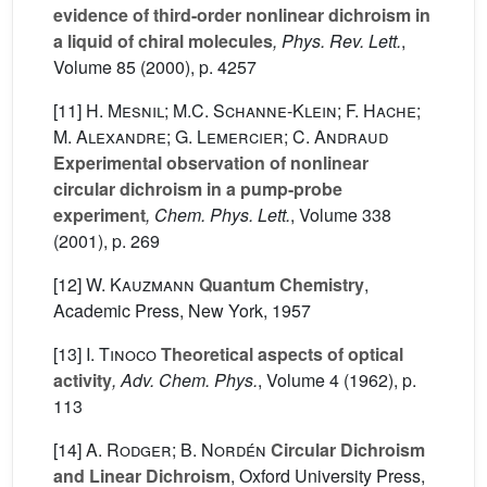
evidence of third-order nonlinear dichroism in
a liquid of chiral molecules
, Phys. Rev. Lett.
,
Volume 85
(2000), p. 4257
[11]
H. Mesnil; M.C. Schanne-Klein; F. Hache;
M. Alexandre; G. Lemercier; C. Andraud
Experimental observation of nonlinear
circular dichroism in a pump-probe
experiment
, Chem. Phys. Lett.
, Volume 338
(2001), p. 269
[12]
W. Kauzmann
Quantum Chemistry
,
Academic Press, New York, 1957
[13]
I. Tinoco
Theoretical aspects of optical
activity
, Adv. Chem. Phys.
, Volume 4
(1962), p.
113
[14]
A. Rodger; B. Nordén
Circular Dichroism
and Linear Dichroism
, Oxford University Press,