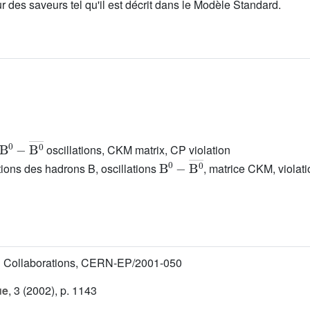
r des saveurs tel qu'il est décrit dans le Modèle Standard.
B
0
−
B
0
―
oscillations, CKM matrix, CP violation
B
0
−
B
0
―
ions des hadrons B, oscillations
, matrice CKM, violat
 Collaborations, CERN-EP/2001-050
ue
, 3
(2002), p. 1143