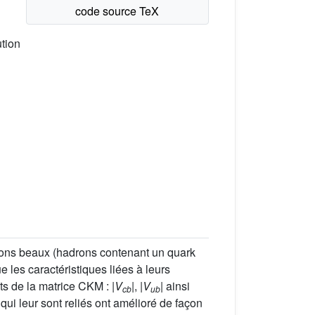
ution
drons beaux (hadrons contenant un quark
ue les caractéristiques liées à leurs
s de la matrice CKM : |
V
|, |
V
| ainsi
cb
ub
ui leur sont reliés ont amélioré de façon