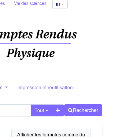
ies
Vie des sciences
rs
Impression et réutilisation
Rechercher
Tout