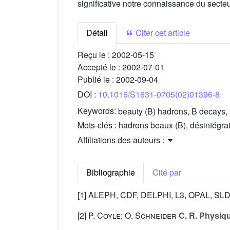
significative notre connaissance du secteu
Détail
Citer cet article
Reçu le :
2002-05-15
Accepté le :
2002-07-01
Publié le :
2002-09-04
DOI :
10.1016/S1631-0705(02)01396-8
Keywords:
beauty (B) hadrons, B decays,
Mots-clés :
hadrons beaux (B), désintégrat
Affiliations des auteurs :
Bibliographie
Cité par
[1] ALEPH, CDF, DELPHI, L3, OPAL, SLD
[2]
P. Coyle; O. Schneider
C. R. Physiq