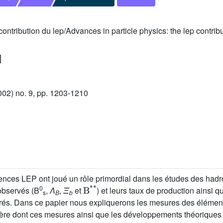
ontribution du lep/Advances in particle physics: the lep contrib
]
02) no. 9, pp. 1203-1210
iences LEP ont joué un rôle primordial dans les études des ha
B
*
*
0
observés (B
,
Λ
,
Ξ
et
) et leurs taux de production ainsi q
s
B
b
rés. Dans ce papier nous expliquerons les mesures des élément
ère dont ces mesures ainsi que les développements théoriques q