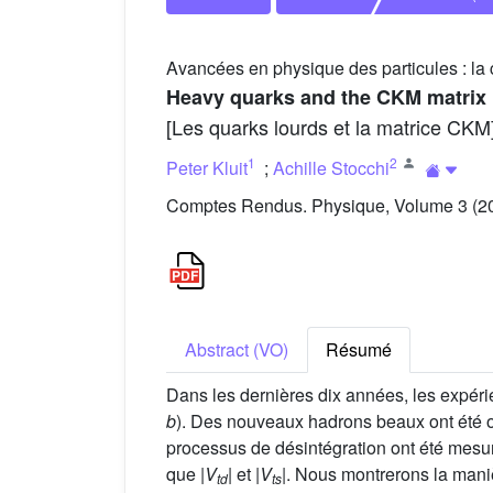
Avancées en physique des particules : la c
Heavy quarks and the CKM matrix
[Les quarks lourds et la matrice CKM
1
2
Peter Kluit
;
Achille Stocchi
Comptes Rendus. Physique, Volume 3 (20
Abstract (VO)
Résumé
Dans les dernières dix années, les expér
b
). Des nouveaux hadrons beaux ont été 
processus de désintégration ont été mesu
que |
V
| et |
V
|. Nous montrerons la mani
td
ts