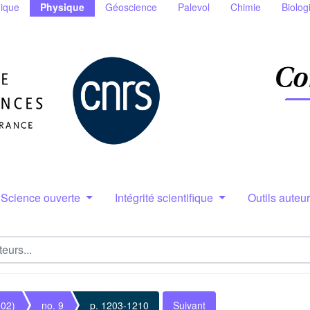
ique
Physique
Géoscience
Palevol
Chimie
Biolog
Science ouverte
Intégrité scientifique
Outils auteu
002)
no. 9
p. 1203-1210
Suivant