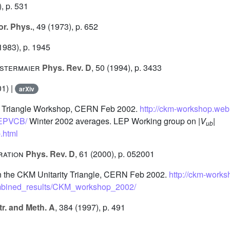
, p. 531
r. Phys.
, 49
(1973), p. 652
1983), p. 1945
Ostermaier
Phys. Rev. D
, 50
(1994), p. 3433
1) |
arXiv
ity Triangle Workshop, CERN Feb 2002.
http://ckm-workshop.web
/LEPVCB/
Winter 2002 averages. LEP Working group on |
V
|
ub
b.html
ration
Phys. Rev. D
, 61
(2000), p. 052001
on the CKM Unitarity Triangle, CERN Feb 2002.
http://ckm-work
ombined_results/CKM_workshop_2002/
tr. and Meth. A
, 384
(1997), p. 491