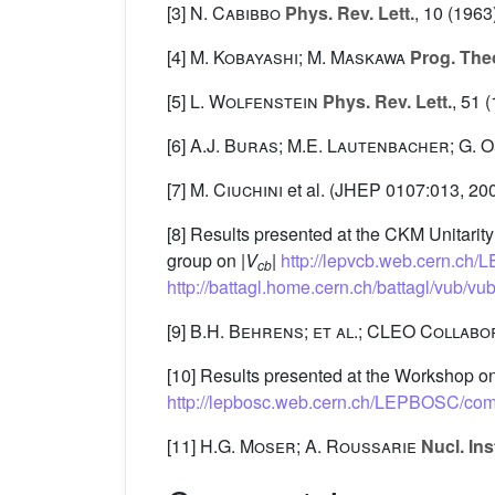
[3]
N. Cabibbo
Phys. Rev. Lett.
, 10
(1963)
[4]
M. Kobayashi; M. Maskawa
Prog. Theo
[5]
L. Wolfenstein
Phys. Rev. Lett.
, 51
(
[6]
A.J. Buras; M.E. Lautenbacher; G. 
[7]
M. Ciuchini
et al.
(JHEP 0107:013, 200
[8] Results presented at the CKM Unitar
group on |
V
|
http://lepvcb.web.cern.ch
cb
http://battagl.home.cern.ch/battagl/vub/vu
[9]
B.H. Behrens; et al.; CLEO Collabo
[10] Results presented at the Workshop 
http://lepbosc.web.cern.ch/LEPBOSC/c
[11]
H.G. Moser; A. Roussarie
Nucl. Ins