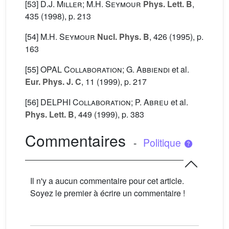
[53]
D.J. Miller; M.H. Seymour
Phys. Lett. B
,
435
(1998), p. 213
[54]
M.H. Seymour
Nucl. Phys. B
, 426
(1995), p.
163
[55]
OPAL Collaboration; G. Abbiendi
et al.
Eur. Phys. J. C
, 11
(1999), p. 217
[56]
DELPHI Collaboration; P. Abreu
et al.
Phys. Lett. B
, 449
(1999), p. 383
Commentaires
-
Politique
Il n'y a aucun commentaire pour cet article.
Soyez le premier à écrire un commentaire !