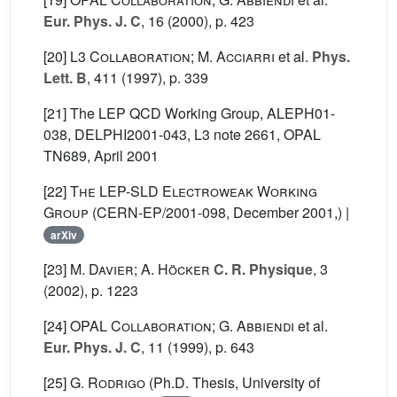
Eur. Phys. J. C
, 16
(2000), p. 423
[20]
L3 Collaboration; M. Acciarri
et al.
Phys.
Lett. B
, 411
(1997), p. 339
[21] The LEP QCD Working Group, ALEPH01-
038, DELPHI2001-043, L3 note 2661, OPAL
TN689, April 2001
[22]
The LEP-SLD Electroweak Working
Group
(CERN-EP/2001-098, December 2001,) |
arXiv
[23]
M. Davier; A. Höcker
C. R. Physique
, 3
(2002), p. 1223
[24]
OPAL Collaboration; G. Abbiendi
et al.
Eur. Phys. J. C
, 11
(1999), p. 643
[25]
G. Rodrigo
(Ph.D. Thesis, University of