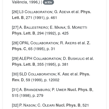
València, 1996,) |
arXiv
[26]
L3 Collaboration; G. Adeva
et al.
Phys.
Lett. B
, 271
(1991), p. 461
[27]
A. Ballestrero; E. Maina; S. Moretti
Phys. Lett. B
, 294
(1992), p. 425
[28]
OPAL Collaboration; R. Akers
et al.
Z.
Phys. C
, 65
(1995), p. 31
[29]
ALEPH Collaboration; D. Buskulic
et al.
Phys. Lett. B
, 355
(1995), p. 381
[30]
SLD Collaboration; K. Abe
et al.
Phys.
Rev. D
, 59
(1999), p. 12002
[31]
A. Brandenburg; P. Uwer
Nucl. Phys. B
,
515
(1998), p. 279
[32]
P. Nason; C. Oleari
Nucl. Phys. B
, 521