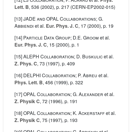
Lett. B
, 536
(2002), p. 217 (CERN-EP2002-015)
[13]
JADE and OPAL Collaborations; G.
Abbiendi
et al.
Eur. Phys. J. C
, 17
(2000), p. 19
[14]
Particle Data Group; D.E. Groom
et al.
Eur. Phys. J. C
, 15
(2000), p. 1
[15]
ALEPH Collaboration; D. Buskulic
et al.
Z. Phys. C
, 73
(1997), p. 409
[16]
DELPHI Collaboration; P. Abreu
et al.
Phys. Lett. B
, 456
(1999), p. 322
[17]
OPAL Collaboration; G. Alexander
et al.
Z. Physik C
, 72
(1996), p. 191
[18]
OPAL Collaboration; K. Ackerstaff
et al.
Z. Physik C
, 75
(1997), p. 193
[19]
OPAL Collaboration; G. Abbiendi
et al.