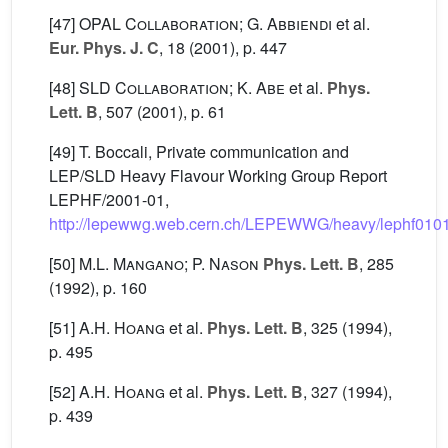
[47]
OPAL Collaboration; G. Abbiendi
et al.
Eur. Phys. J. C
, 18
(2001), p. 447
[48]
SLD Collaboration; K. Abe
et al.
Phys.
Lett. B
, 507
(2001), p. 61
[49] T. Boccali, Private communication and
LEP/SLD Heavy Flavour Working Group Report
LEPHF/2001-01,
http://lepewwg.web.cern.ch/LEPEWWG/heavy/lephf0101
[50]
M.L. Mangano; P. Nason
Phys. Lett. B
, 285
(1992), p. 160
[51]
A.H. Hoang
et al.
Phys. Lett. B
, 325
(1994),
p. 495
[52]
A.H. Hoang
et al.
Phys. Lett. B
, 327
(1994),
p. 439