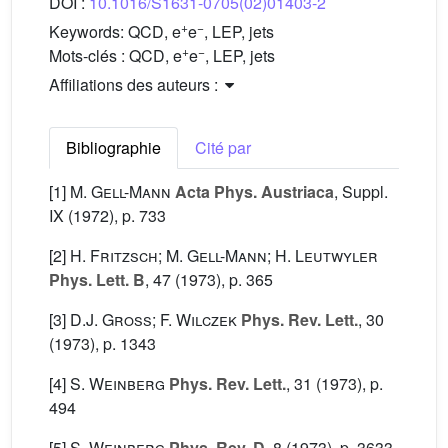
DOI :
10.1016/S1631-0705(02)01403-2
+
−
Keywords:
QCD, e
e
, LEP, jets
+
−
Mots-clés :
QCD, e
e
, LEP, jets
Affiliations des auteurs :
Bibliographie
Cité par
[1]
M. Gell-Mann
Acta Phys. Austriaca
, Suppl.
IX
(1972), p. 733
[2]
H. Fritzsch; M. Gell-Mann; H. Leutwyler
Phys. Lett. B
, 47
(1973), p. 365
[3]
D.J. Gross; F. Wilczek
Phys. Rev. Lett.
, 30
(1973), p. 1343
[4]
S. Weinberg
Phys. Rev. Lett.
, 31
(1973), p.
494
[5]
S. Weinberg
Phys. Rev. D
, 8
(1973), p. 3633