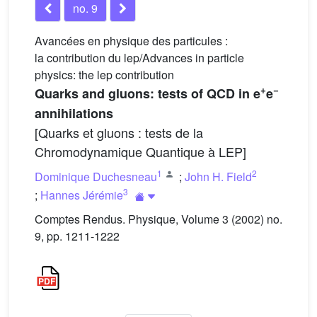
no. 9
Avancées en physique des particules :
la contribution du lep/Advances in particle
physics: the lep contribution
+
−
Quarks and gluons: tests of QCD in e
e
annihilations
[Quarks et gluons : tests de la
Chromodynamique Quantique à LEP]
1
2
Dominique Duchesneau
;
John H. Field
3
;
Hannes Jérémie
Comptes Rendus. Physique, Volume 3 (2002) no.
9, pp. 1211-1222