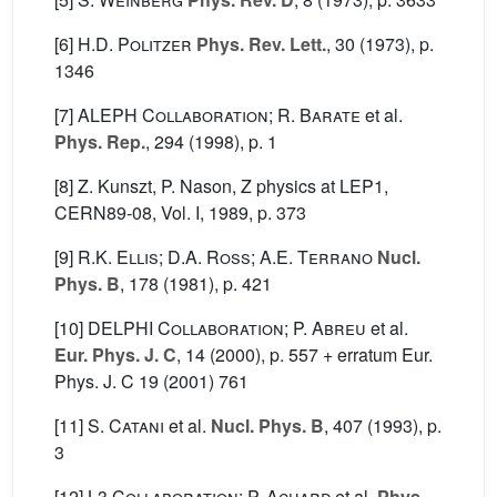
[6]
H.D. Politzer
Phys. Rev. Lett.
, 30
(1973), p.
1346
[7]
ALEPH Collaboration; R. Barate
et al.
Phys. Rep.
, 294
(1998), p. 1
[8] Z. Kunszt, P. Nason, Z physics at LEP1,
CERN89-08, Vol. I, 1989, p. 373
[9]
R.K. Ellis; D.A. Ross; A.E. Terrano
Nucl.
Phys. B
, 178
(1981), p. 421
[10]
DELPHI Collaboration; P. Abreu
et al.
Eur. Phys. J. C
, 14
(2000), p. 557 + erratum Eur.
Phys. J. C 19 (2001) 761
[11]
S. Catani
et al.
Nucl. Phys. B
, 407
(1993), p.
3
[12]
L3 Collaboration; P. Achard
et al.
Phys.