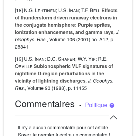
[18]
N.G. Lehtinen; U.S. Inan; T.F. Bell
Effects
of thunderstorm driven runaway electrons in
the conjugate hemisphere: Purple sprites,
ionization enhancements, and gamma rays
, J.
Geophys. Res.
, Volume 106
(2001) no. A12, p.
28841
[19]
U.S. Inan; D.C. Shafer; W.Y. Yip; R.E.
Orville
Subionospheric VLF signatures of
nighttime D-region perturbations in the
vicinity of lightning discharges
, J. Geophys.
Res.
, Volume 93
(1988), p. 11455
Commentaires
-
Politique
Il n'y a aucun commentaire pour cet article.
Soyez le premier à écrire un commentaire !