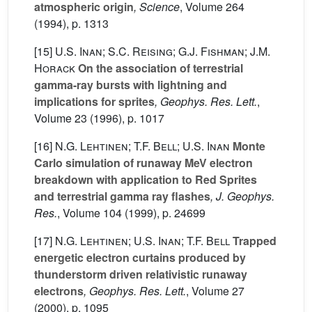
atmospheric origin
, Science
, Volume 264
(1994), p. 1313
[15]
U.S. Inan; S.C. Reising; G.J. Fishman; J.M.
Horack
On the association of terrestrial
gamma-ray bursts with lightning and
implications for sprites
, Geophys. Res. Lett.
,
Volume 23
(1996), p. 1017
[16]
N.G. Lehtinen; T.F. Bell; U.S. Inan
Monte
Carlo simulation of runaway MeV electron
breakdown with application to Red Sprites
and terrestrial gamma ray flashes
, J. Geophys.
Res.
, Volume 104
(1999), p. 24699
[17]
N.G. Lehtinen; U.S. Inan; T.F. Bell
Trapped
energetic electron curtains produced by
thunderstorm driven relativistic runaway
electrons
, Geophys. Res. Lett.
, Volume 27
(2000), p. 1095