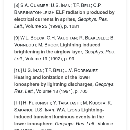
[8]
S.A. Cummer; U.S. Inan; T.F. Bell; C.P.
Barrington-Leigh
ELF radiation produced by
electrical currents in sprites
, Geophys. Res.
Lett.
, Volume 25
(1998), p. 1281
[9]
W.L. Boeck; O.H. Vaughan; R. Blakeslee; B.
Vonnegut; M. Brook
Lightning induced
brightening in the airglow layer
, Geophys. Res.
Lett.
, Volume 19
(1992), p. 99
[10]
U.S. Inan; T.F. Bell; J.V. Rodriguez
Heating and ionization of the lower
ionosphere by lightning discharges
, Geophys.
Res. Lett.
, Volume 18
(1991), p. 705
[11]
H. Fukunishi; Y. Takahashi; M. Kubota; K.
Sakanoi; U.S. Inan; W.A. Lyons
Lightning-
induced transient luminous events in the
lower ionosphere
, Geophys. Res. Lett.
, Volume