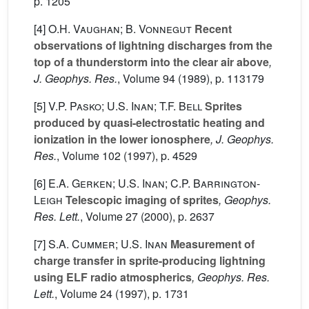
p. 1205
[4]
O.H. Vaughan; B. Vonnegut
Recent
observations of lightning discharges from the
top of a thunderstorm into the clear air above
,
J. Geophys. Res.
, Volume 94
(1989), p. 113179
[5]
V.P. Pasko; U.S. Inan; T.F. Bell
Sprites
produced by quasi-electrostatic heating and
ionization in the lower ionosphere
, J. Geophys.
Res.
, Volume 102
(1997), p. 4529
[6]
E.A. Gerken; U.S. Inan; C.P. Barrington-
Leigh
Telescopic imaging of sprites
, Geophys.
Res. Lett.
, Volume 27
(2000), p. 2637
[7]
S.A. Cummer; U.S. Inan
Measurement of
charge transfer in sprite-producing lightning
using ELF radio atmospherics
, Geophys. Res.
Lett.
, Volume 24
(1997), p. 1731