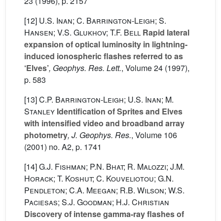
23
(1996), p. 2157
[12]
U.S. Inan; C. Barrington-Leigh; S.
Hansen; V.S. Glukhov; T.F. Bell
Rapid lateral
expansion of optical luminosity in lightning-
induced ionospheric flashes referred to as
‘Elves’
, Geophys. Res. Lett.
, Volume 24
(1997),
p. 583
[13]
C.P. Barrington-Leigh; U.S. Inan; M.
Stanley
Identification of Sprites and Elves
with intensified video and broadband array
photometry
, J. Geophys. Res.
, Volume 106
(2001) no. A2, p. 1741
[14]
G.J. Fishman; P.N. Bhat; R. Malozzi; J.M.
Horack; T. Koshut; C. Kouveliotou; G.N.
Pendleton; C.A. Meegan; R.B. Wilson; W.S.
Paciesas; S.J. Goodman; H.J. Christian
Discovery of intense gamma-ray flashes of