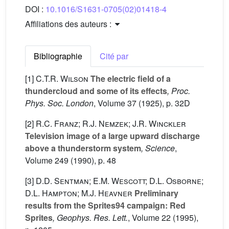
DOI :
10.1016/S1631-0705(02)01418-4
Affiliations des auteurs :
Bibliographie
Cité par
[1]
C.T.R. Wilson
The electric field of a
thundercloud and some of its effects
, Proc.
Phys. Soc. London
, Volume 37
(1925), p. 32D
[2]
R.C. Franz; R.J. Nemzek; J.R. Winckler
Television image of a large upward discharge
above a thunderstorm system
, Science
,
Volume 249
(1990), p. 48
[3]
D.D. Sentman; E.M. Wescott; D.L. Osborne;
D.L. Hampton; M.J. Heavner
Preliminary
results from the Sprites94 campaign: Red
Sprites
, Geophys. Res. Lett.
, Volume 22
(1995),