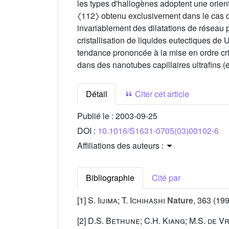
les types d'hallogènes adoptent une orien
〈112〉 obtenu exclusivement dans le cas 
invariablement des dilatations de réseau p
cristallisation de liquides eutectiques de 
tendance prononcée à la mise en ordre crist
dans des nanotubes capillaires ultrafins (e
Détail
Citer cet article
Publié le :
2003-09-25
DOI :
10.1016/S1631-0705(03)00102-6
Affiliations des auteurs :
Bibliographie
Cité par
[1]
S. Iijima; T. Ichihashi
Nature
, 363
(199
[2]
D.S. Bethune; C.H. Kiang; M.S. de Vr