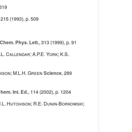
1319
, 215
(1993), p. 509
Chem. Phys. Lett.
, 313
(1999), p. 91
.L. Callendar; A.P.E. York; K.S.
hison; M.L.H. Green
Science
, 289
em. Int. Ed.
, 114
(2002), p. 1204
 J.L. Hutchison; R.E. Dunin-Borkowski;