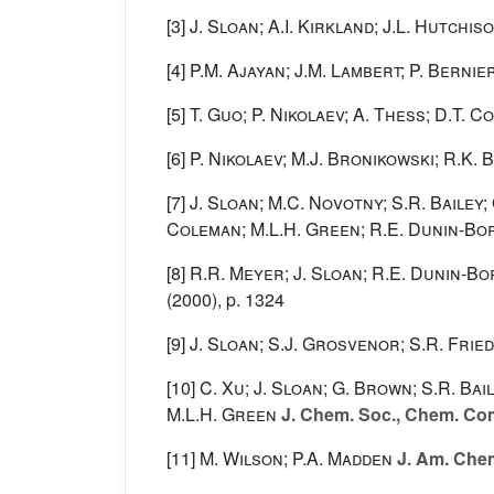
[3]
J. Sloan; A.I. Kirkland; J.L. Hutchis
[4]
P.M. Ajayan; J.M. Lambert; P. Bernier
[5]
T. Guo; P. Nikolaev; A. Thess; D.T. C
[6]
P. Nikolaev; M.J. Bronikowski; R.K. 
[7]
J. Sloan; M.C. Novotny; S.R. Bailey; 
Coleman; M.L.H. Green; R.E. Dunin-Bor
[8]
R.R. Meyer; J. Sloan; R.E. Dunin-Bor
(2000), p. 1324
[9]
J. Sloan; S.J. Grosvenor; S.R. Fried
[10]
C. Xu; J. Sloan; G. Brown; S.R. Bai
M.L.H. Green
J. Chem. Soc., Chem. C
[11]
M. Wilson; P.A. Madden
J. Am. Chem