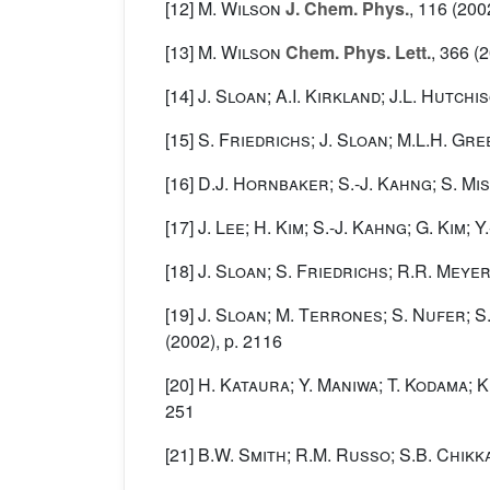
[12]
M. Wilson
J. Chem. Phys.
, 116
(2002
[13]
M. Wilson
Chem. Phys. Lett.
, 366
(2
[14]
J. Sloan; A.I. Kirkland; J.L. Hutch
[15]
S. Friedrichs; J. Sloan; M.L.H. Gre
[16]
D.J. Hornbaker; S.-J. Kahng; S. Misr
[17]
J. Lee; H. Kim; S.-J. Kahng; G. Kim; 
[18]
J. Sloan; S. Friedrichs; R.R. Meyer
[19]
J. Sloan; M. Terrones; S. Nufer; S.
(2002), p. 2116
[20]
H. Kataura; Y. Maniwa; T. Kodama; K.
251
[21]
B.W. Smith; R.M. Russo; S.B. Chikk