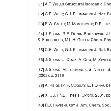
[31]
A.F. Wells
Structural Inorganic Ch
[32]
C.E. Weir; G.J. Piermarini
J. Nat. B
[33]
B.W. Smith; M. Monthioux; D.E. Luz
[34]
J. Sloan; R.E. Dunin-Borkowski; J.L
S. Friedrichs; M.L.H. Green
Chem. Phys
[35]
C.E. Weir; G.J. Piermarini
J. Nat. B
[36]
J. Sloan; J. Cook; A. Chu; M. Zwief
[37]
J. Sloan; M. Terrones; S. Nufer; S.
(2002), p. 2116
[38]
A. Peigney; P. Coquay; E. Flahaut;
[39] X. Cu, Ph.D. Thesis, Oxford, 2001, p
[40]
R.J. Havighurst
J. Am. Chem. Soc.