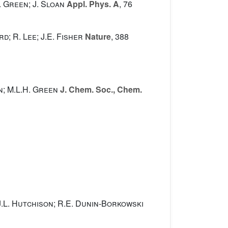
. Green; J. Sloan
Appl. Phys. A
, 76
d; R. Lee; J.E. Fisher
Nature
, 388
n; M.L.H. Green
J. Chem. Soc., Chem.
; J.L. Hutchison; R.E. Dunin-Borkowski