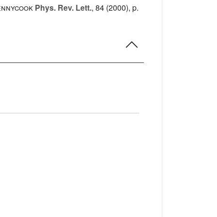
 Pennycook
Phys. Rev. Lett.
, 84
(2000), p.