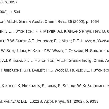
), p. 3027
002), p. 504
ison; M.L.H. Green
Accts. Chem. Res.
, 35
(2002), p. 1054
en; J.L. Hutchison; R.R. Meyer; A.I. Kirkland
Phys. Rev. B
, 
a; B.W. Smith; A.T. Johnson; E.J. Mele; D.E. Luzzi; A. Yazda
Y.-W. Son; J. Ihm; H. Kato; Z.W. Wang; T. Okazaki; H. Shinohar
; A.I. Kirkland; J.L. Hutchison; M.L.H. Green
Inorg. Chim. A
 Friedrichs; S.R. Bailey; H.G. Woo; M. Rühle; J.L. Hutchis
 Kikuchi; K. Hirahara; S. Iijima; S. Suzuki; W. Krätschmer; 
annanavar; D.E. Luzzi
J. Appl. Phys.
, 91
(2002), p. 9333