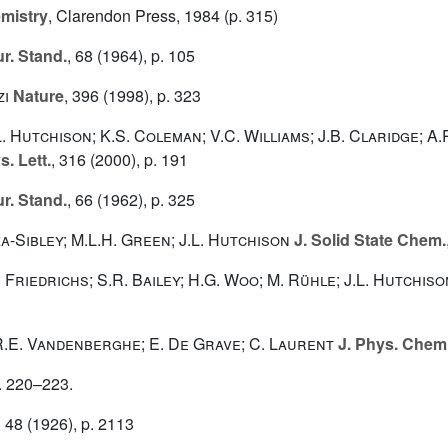
emistry
, Clarendon Press, 1984 (p. 315)
ur. Stand.
, 68
(1964), p. 105
zi
Nature
, 396
(1998), p. 323
. Hutchison; K.S. Coleman; V.C. Williams; J.B. Claridge; A.P
. Lett.
, 316
(2000), p. 191
ur. Stand.
, 66
(1962), p. 325
ka-Sibley; M.L.H. Green; J.L. Hutchison
J. Solid State Chem.
 Friedrichs; S.R. Bailey; H.G. Woo; M. Rühle; J.L. Hutchis
 R.E. Vandenberghe; E. De Grave; C. Laurent
J. Phys. Chem
p. 220–223.
, 48
(1926), p. 2113