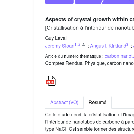
Aspects of crystal growth within 
[Cristallisation à l'intérieur de nanot
Guy Laval
1
,
2
3
Jeremy Sloan
;
Angus I. Kirkland
;
carbon nanotub
Article du numéro thématique :
Comptes Rendus. Physique, carbon nanotub
Abstract (VO)
Résumé
Cette étude décrit la cristallisation et l
l'intérieur de nanotubes de carbone à par
type NaCl, CsI semble former des structu