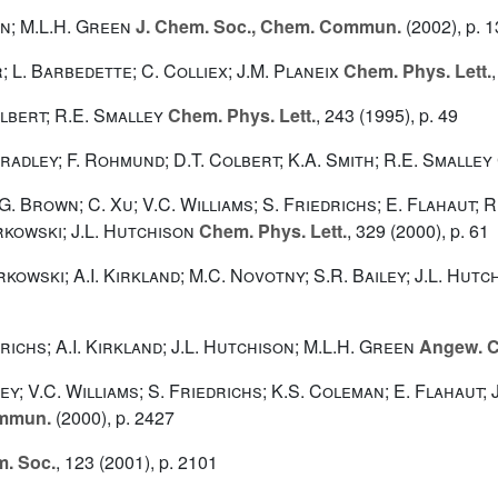
on; M.L.H. Green
J. Chem. Soc., Chem. Commun.
(2002), p. 
; L. Barbedette; C. Colliex; J.M. Planeix
Chem. Phys. Lett.
olbert; R.E. Smalley
Chem. Phys. Lett.
, 243
(1995), p. 49
Bradley; F. Rohmund; D.T. Colbert; K.A. Smith; R.E. Smalley
G. Brown; C. Xu; V.C. Williams; S. Friedrichs; E. Flahaut; R
kowski; J.L. Hutchison
Chem. Phys. Lett.
, 329
(2000), p. 61
kowski; A.I. Kirkland; M.C. Novotny; S.R. Bailey; J.L. Hutc
richs; A.I. Kirkland; J.L. Hutchison; M.L.H. Green
Angew. Ch
ley; V.C. Williams; S. Friedrichs; K.S. Coleman; E. Flahaut;
ommun.
(2000), p. 2427
. Soc.
, 123
(2001), p. 2101