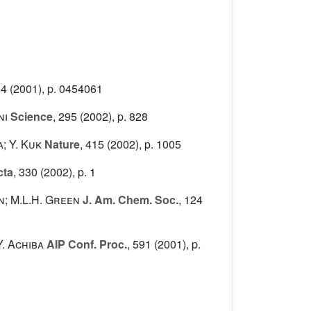
64
(2001), p. 0454061
ni
Science
, 295
(2002), p. 828
a; Y. Kuk
Nature
, 415
(2002), p. 1005
cta
, 330
(2002), p. 1
on; M.L.H. Green
J. Am. Chem. Soc.
, 124
Y. Achiba
AIP Conf. Proc.
, 591
(2001), p.