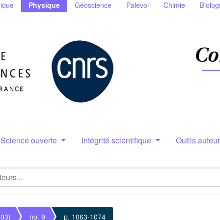
ique
Physique
Géoscience
Palevol
Chimie
Biolog
Science ouverte
Intégrité scientifique
Outils auteu
003)
no. 9
p. 1063-1074