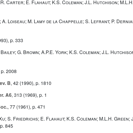
 R. Carter; E. Flahaut; K.S. Coleman; J.L. Hutchison; M.L.H
 A. Loiseau; M. Lamy de la Chappelle; S. Lefrant; P. Derniar
93), p. 333
 Bailey; G. Brown; A.P.E. York; K.S. Coleman; J.L. Hutchiso
 p. 2008
ev. B
, 42
(1990), p. 1810
er. A6
, 313
(1969), p. 1
Soc.
, 77
(1961), p. 471
 Xu; S. Friedrichs; E. Flahaut; K.S. Coleman; M.L.H. Green
 p. 845