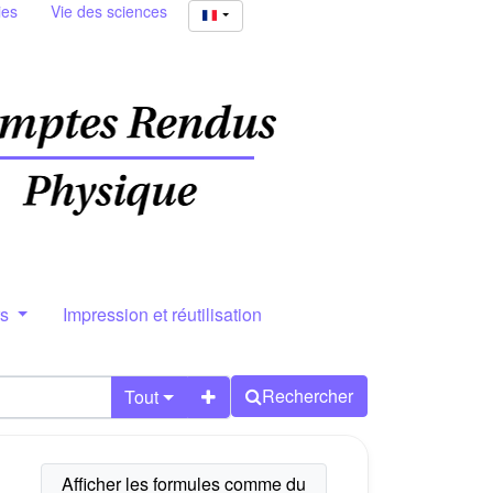
ies
Vie des sciences
rs
Impression et réutilisation
Rechercher
Tout