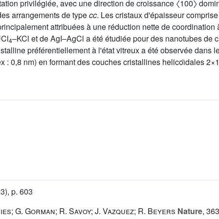
tation privilégiée, avec une direction de croissance 〈100〉 domi
des arrangements de type
cc
. Les cristaux d'épaisseur comprise
rincipalement attribuées à une réduction nette de coordination à 
UCl
–KCl et de AgI–AgCl a été étudiée pour des nanotubes de c
4
alline préférentiellement à l'état vitreux a été observée dans les
x : 0,8 nm) en formant des couches cristallines helicoı̈dales 2×1
3), p. 603
ies; G. Gorman; R. Savoy; J. Vazquez; R. Beyers
Nature
, 36