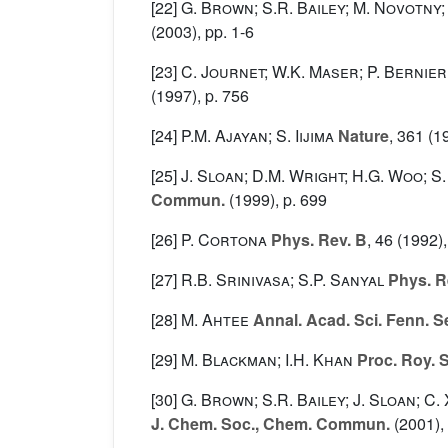
[22]
G. Brown; S.R. Bailey; M. Novotny;
(2003), pp. 1-6
[23]
C. Journet; W.K. Maser; P. Bernier;
(1997), p. 756
[24]
P.M. Ajayan; S. Iijima
Nature
, 361
(19
[25]
J. Sloan; D.M. Wright; H.G. Woo; S.
Commun.
(1999), p. 699
[26]
P. Cortona
Phys. Rev. B
, 46
(1992),
[27]
R.B. Srinivasa; S.P. Sanyal
Phys. R
[28]
M. Ahtee
Annal. Acad. Sci. Fenn. S
[29]
M. Blackman; I.H. Khan
Proc. Roy. 
[30]
G. Brown; S.R. Bailey; J. Sloan; C.
J. Chem. Soc., Chem. Commun.
(2001),