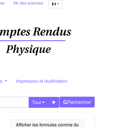
ies
Vie des sciences
rs
Impression et réutilisation
Rechercher
Tout