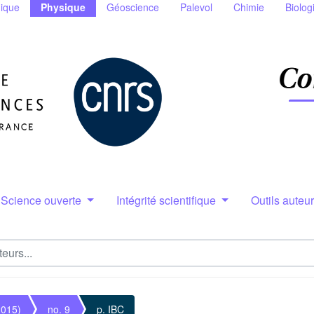
ique
Physique
Géoscience
Palevol
Chimie
Biolog
Science ouverte
Intégrité scientifique
Outils auteu
2015)
no. 9
p. IBC