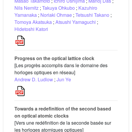
Masao Takamoto
;
Ichiro Ushijima
;
Manoj Das
;
Nils Nemitz
;
Takuya Ohkubo
;
Kazuhiro
Yamanaka
;
Noriaki Ohmae
;
Tetsushi Takano
;
Tomoya Akatsuka
;
Atsushi Yamaguchi
;
Hidetoshi Katori
Progress on the optical lattice clock
[Les progrès accomplis dans le domaine des
horloges optiques en réseau]
Andrew D. Ludlow
;
Jun Ye
Towards a redefinition of the second based
on optical atomic clocks
[Vers une redéfinition de la seconde basée sur
les horloges atomiques optiques]