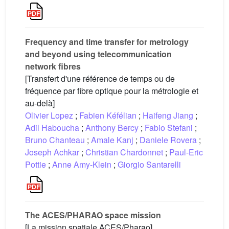
Frequency and time transfer for metrology
and beyond using telecommunication
network fibres
[Transfert d'une référence de temps ou de
fréquence par fibre optique pour la métrologie et
au-delà]
Olivier Lopez
;
Fabien Kéfélian
;
Haifeng Jiang
;
Adil Haboucha
;
Anthony Bercy
;
Fabio Stefani
;
Bruno Chanteau
;
Amale Kanj
;
Daniele Rovera
;
Joseph Achkar
;
Christian Chardonnet
;
Paul-Eric
Pottie
;
Anne Amy-Klein
;
Giorgio Santarelli
The ACES/PHARAO space mission
[La mission spatiale ACES/Pharao]