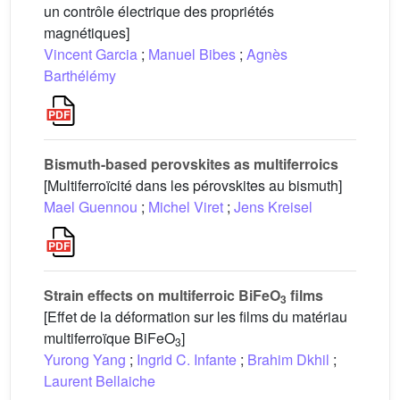
un contrôle électrique des propriétés
magnétiques]
Vincent Garcia
;
Manuel Bibes
;
Agnès
Barthélémy
Bismuth-based perovskites as multiferroics
[Multiferroïcité dans les pérovskites au bismuth]
Mael Guennou
;
Michel Viret
;
Jens Kreisel
Strain effects on multiferroic BiFeO
films
3
[Effet de la déformation sur les films du matériau
multiferroïque BiFeO
]
3
Yurong Yang
;
Ingrid C. Infante
;
Brahim Dkhil
;
Laurent Bellaiche