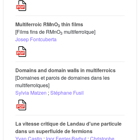
Multiferroic RMnO
thin films
3
[Films fins de RMnO
multiferroïque]
3
Josep Fontcuberta
Domains and domain walls in multiferroics
[Domaines et parois de domaines dans les
multiferroïques]
Sylvia Matzen
;
Stéphane Fusil
La vitesse critique de Landau d'une particule
dans un superfluide de fermions
Yvan Castin
;
Igor Ferrier-Barbut
;
Christophe