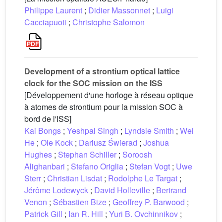
Philippe Laurent
;
Didier Massonnet
;
Luigi
Cacciapuoti
;
Christophe Salomon
Development of a strontium optical lattice
clock for the SOC mission on the ISS
[Développement d'une horloge à réseau optique
à atomes de strontium pour la mission SOC à
bord de l'ISS]
Kai Bongs
;
Yeshpal Singh
;
Lyndsie Smith
;
Wei
He
;
Ole Kock
;
Dariusz Świerad
;
Joshua
Hughes
;
Stephan Schiller
;
Soroosh
Alighanbari
;
Stefano Origlia
;
Stefan Vogt
;
Uwe
Sterr
;
Christian Lisdat
;
Rodolphe Le Targat
;
Jérôme Lodewyck
;
David Holleville
;
Bertrand
Venon
;
Sébastien Bize
;
Geoffrey P. Barwood
;
Patrick Gill
;
Ian R. Hill
;
Yuri B. Ovchinnikov
;