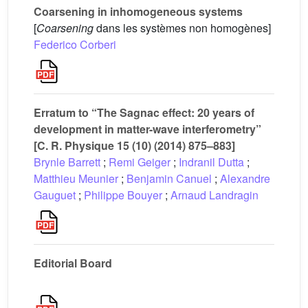
Coarsening in inhomogeneous systems
[
Coarsening
dans les systèmes non homogènes]
Federico Corberi
Erratum to “The Sagnac effect: 20 years of
development in matter-wave interferometry”
[C. R. Physique 15 (10) (2014) 875–883]
Brynle Barrett
;
Remi Geiger
;
Indranil Dutta
;
Matthieu Meunier
;
Benjamin Canuel
;
Alexandre
Gauguet
;
Philippe Bouyer
;
Arnaud Landragin
Editorial Board