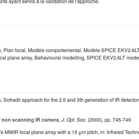
s ayant servis à la validation de l'approche.
e, Plan focal, Modèle comportemental, Modèle SPICE EKV2.6L
ocal plane array, Behavioural modelling, SPICE EKV2.6LT mode
s, Sofradir approach for the 2.5 and 3th generation of IR detecto
f non scanning IR camera
, J. Opt. Soc.
(2000), pp. 745-749
Te MWIR focal plane array with a 15 μm pitch, in: Infrared Tech