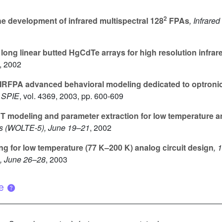
2
e development of infrared multispectral 128
FPAs
, Infrare
long linear butted HgCdTe arrays for high resolution infra
, 2002
IRFPA advanced behavioral modeling dedicated to optroni
. SPIE
, vol. 4369
, 2003, pp. 600-609
modeling and parameter extraction for low temperature an
cs (WOLTE-5), June 19–21
, 2002
g for low temperature (77 K–200 K) analog circuit design
, 
s, June 26–28
, 2003
ue