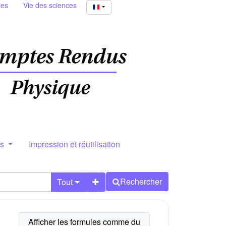
ies
Vie des sciences
rs
Impression et réutilisation
Rechercher
Tout