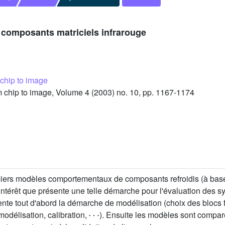
e composants matriciels infrarouge
m chip to image
m chip to image, Volume 4 (2003) no. 10, pp. 1167-1174
emiers modèles comportementaux de composants refroidis (à base
intérêt que présente une telle démarche pour l'évaluation des s
sente tout d'abord la démarche de modélisation (choix des blocs
⋯
modélisation, calibration,
). Ensuite les modèles sont comparé