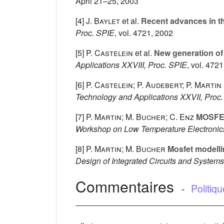
April 21–25, 2003
[4]
J. Baylet
et al.
Recent advances in th
Proc. SPIE
, vol. 4721
, 2002
[5]
P. Castelein
et al.
New generation of 
Applications XXVIII, Proc. SPIE
, vol. 4721
[6]
P. Castelein; P. Audebert; P. Martin
Technology and Applications XXVII, Proc
[7]
P. Martin; M. Bucher; C. Enz
MOSFET 
Workshop on Low Temperature Electroni
[8]
P. Martin; M. Bucher
Mosfet modellin
Design of Integrated Circuits and System
Commentaires
-
Politiq