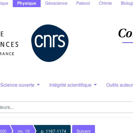
ique
Physique
Géoscience
Palevol
Chimie
Biolog
Science ouverte
Intégrité scientifique
Outils auteu
003)
no. 10
p. 1167-1174
Suivant