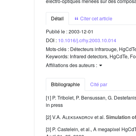
électro-optiques menées sur des composant
Détail
Citer cet article
Publié le :
2003-12-01
DOI :
10.1016/j.crhy.2003.10.014
Mots-clés :
Détecteurs infrarouge, HgCdT
Keywords:
Infrared detectors, HgCdTe, F
Affiliations des auteurs :
Bibliographie
Cité par
[1] P. Tribolet, P. Bensussan, G. Destefani
in press
[2]
V.A. Aleksandrov
et al.
Simulation o
[3] P. Castelein, et al., A megapixel HgCd