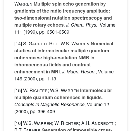
Warren
Multiple spin echo generation by
gradients of the radio frequency amplitude:
two-dimensional nutation spectroscopy and
multiple rotary echoes
, J. Chem. Phys.
, Volume
111
(1999), pp. 6501-6509
[14]
S. Garrett-Roe; W.S. Warren
Numerical
studies of intermolecular multiple quantum
coherences: high-resolution NMR in
inhomoeneous fields and contrast
enhancement in MRI
, J. Magn. Reson.
, Volume
146
(2000), pp. 1-13
[15]
W. Richter; W.S. Warren
Intermolecular
multiple quantum coherences in liquids
,
Concepts in Magnetic Resonance
, Volume 12
(2000), pp. 396-409
[16]
W.S. Warren; W. Richter; A.H. Andreotti;
B.T. Farmer
Generation of impossible cross-