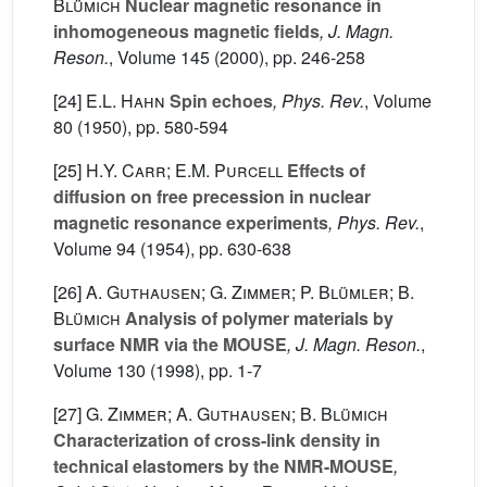
Blümich
Nuclear magnetic resonance in
inhomogeneous magnetic fields
, J. Magn.
Reson.
, Volume 145
(2000), pp. 246-258
[24]
E.L. Hahn
Spin echoes
, Phys. Rev.
, Volume
80
(1950), pp. 580-594
[25]
H.Y. Carr; E.M. Purcell
Effects of
diffusion on free precession in nuclear
magnetic resonance experiments
, Phys. Rev.
,
Volume 94
(1954), pp. 630-638
[26]
A. Guthausen; G. Zimmer; P. Blümler; B.
Blümich
Analysis of polymer materials by
surface NMR via the MOUSE
, J. Magn. Reson.
,
Volume 130
(1998), pp. 1-7
[27]
G. Zimmer; A. Guthausen; B. Blümich
Characterization of cross-link density in
technical elastomers by the NMR-MOUSE
,