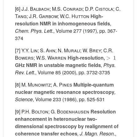
[6]
J.J. Balbach; M.S. Conradi; D.P. Cistola; C.
Tang; J.R. Garbow; W.C. Hutton
High-
resolution NMR in inhomogeneous fields
,
Chem. Phys. Lett.
, Volume 277
(1997), pp. 367-
374
[7]
Y.Y. Lin; S. Ahn; N. Murali; W. Brey; C.R.
>
1
Bowers; W.S. Warren
High-resolution,
GHz NMR in unstable magnetic fields
, Phys.
Rev. Lett.
, Volume 85
(2000), pp. 3732-3735
[8]
M. Munowitz; A. Pines
Multiple-quantum
nuclear magnetic resonance spectroscopy
,
Science
, Volume 233
(1986), pp. 525-531
[9]
P.H. Bolton; G. Bodenhausen
Resolution
enhancement in heteronuclear two-
dimensional spectroscopy by realignment of
coherence transfer echoes
, J. Magn. Reson.
,