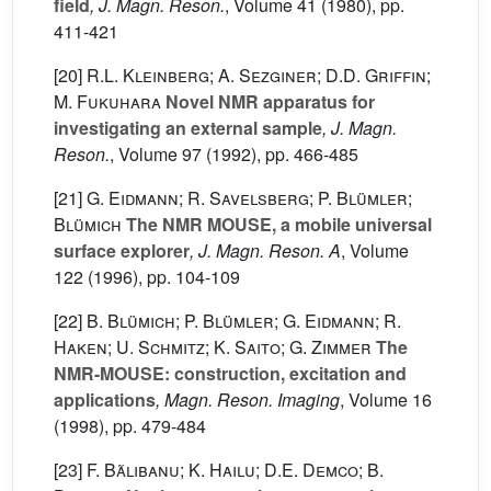
field
, J. Magn. Reson.
, Volume 41
(1980), pp.
411-421
[20]
R.L. Kleinberg; A. Sezginer; D.D. Griffin;
M. Fukuhara
Novel NMR apparatus for
investigating an external sample
, J. Magn.
Reson.
, Volume 97
(1992), pp. 466-485
[21]
G. Eidmann; R. Savelsberg; P. Blümler;
Blümich
The NMR MOUSE, a mobile universal
surface explorer
, J. Magn. Reson. A
, Volume
122
(1996), pp. 104-109
[22]
B. Blümich; P. Blümler; G. Eidmann; R.
Haken; U. Schmitz; K. Saito; G. Zimmer
The
NMR-MOUSE: construction, excitation and
applications
, Magn. Reson. Imaging
, Volume 16
(1998), pp. 479-484
[23]
F. Bãlibanu; K. Hailu; D.E. Demco; B.