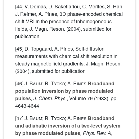
[44] V. Demas, D. Sakellariou, C. Meriles, S. Han,
J. Reimer, A. Pines, 3D phase-encoded chemical
shift MRI in the presence of inhomogeneous
fields, J. Magn. Reson. (2004), submitted for
publication
[45] D. Topgaard, A. Pines, Self-diffusion
measurements with chemical shift resolution in
steady magnetic field gradients, J. Magn. Reson.
(2004), submitted for publication
[46]
J. Baum; R. Tycko; A. Pines
Broadband
population inversion by phase modulated
pulses
, J. Chem. Phys.
, Volume 79
(1983), pp.
4643-4644
[47]
J. Baum; R. Tycko; A. Pines
Broadband
and adiabatic inversion of a two-level system
by phase modulated pulses
, Phys. Rev. A
,