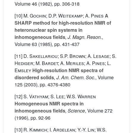
Volume 46
(1982), pp. 306-318
[10]
M. Gochin; D.P. Weitekamp; A. Pines
A
SHARP method for high-resolution NMR of
heteronuclear spin systems in
inhomogeneous fields
, J. Magn. Reson.
,
Volume 63
(1985), pp. 431-437
[11]
D. Sakellariou; S.P. Brown; A. Lesage; S.
Hediger; M. Bardet; A. Meriles; A. Pines; L.
Emsley
High-resolution NMR spectra of
disordered solids
, J. Am. Chem. Soc.
, Volume
125
(2003), pp. 4376-4380
[12]
S. Vathyam; S. Lee; W.S. Warren
Homogeneous NMR spectra in
inhomogeneous fields
, Science
, Volume 272
(1996), pp. 92-96
[13]
R. Kimmich; I. Ardelean; Y.-Y. Lin; W.S.