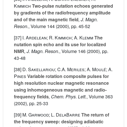
Kimmich
Two-pulse nutation echoes generated
by gradients of the radiofrequency amplitude
and of the main magnetic field
, J. Magn.
Reson.
, Volume 144
(2000), pp. 45-52
[37]
I. Ardelean; R. Kimmich; A. Klemm
The
nutation spin echo and its use for localized
NMR
, J. Magn. Reson.
, Volume 146
(2000), pp.
43-48
[38]
D. Sakellariou; C.A. Meriles; A. Moulé; A.
Pines
Variable rotation composite pulses for
high resolution nuclear magnetic resonance
using inhomogeneous magnetic and radio-
frequency fields
, Chem. Phys. Lett.
, Volume 363
(2002), pp. 25-33
[39]
M. Garwood; L. DelaBarre
The return of
the frequency sweep: designing adiabatic