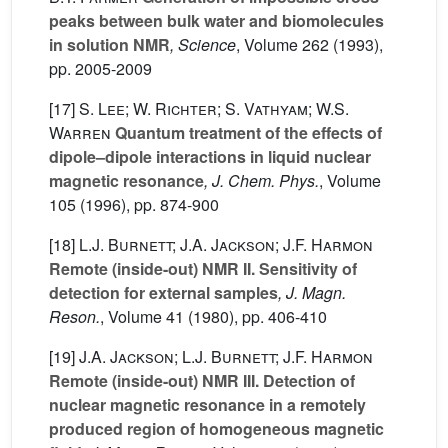
peaks between bulk water and biomolecules
in solution NMR
, Science
, Volume 262
(1993),
pp. 2005-2009
[17]
S. Lee; W. Richter; S. Vathyam; W.S.
Warren
Quantum treatment of the effects of
dipole–dipole interactions in liquid nuclear
magnetic resonance
, J. Chem. Phys.
, Volume
105
(1996), pp. 874-900
[18]
L.J. Burnett; J.A. Jackson; J.F. Harmon
Remote (inside-out) NMR II. Sensitivity of
detection for external samples
, J. Magn.
Reson.
, Volume 41
(1980), pp. 406-410
[19]
J.A. Jackson; L.J. Burnett; J.F. Harmon
Remote (inside-out) NMR III. Detection of
nuclear magnetic resonance in a remotely
produced region of homogeneous magnetic