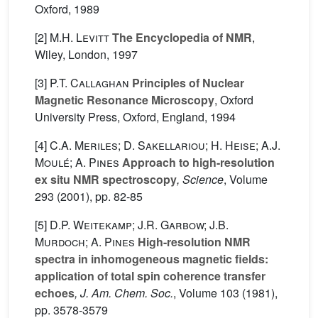
Oxford, 1989
[2]
M.H. Levitt
The Encyclopedia of NMR
,
Wiley, London, 1997
[3]
P.T. Callaghan
Principles of Nuclear
Magnetic Resonance Microscopy
, Oxford
University Press, Oxford, England, 1994
[4]
C.A. Meriles; D. Sakellariou; H. Heise; A.J.
Moulé; A. Pines
Approach to high-resolution
ex situ NMR spectroscopy
, Science
, Volume
293
(2001), pp. 82-85
[5]
D.P. Weitekamp; J.R. Garbow; J.B.
Murdoch; A. Pines
High-resolution NMR
spectra in inhomogeneous magnetic fields:
application of total spin coherence transfer
echoes
, J. Am. Chem. Soc.
, Volume 103
(1981),
pp. 3578-3579