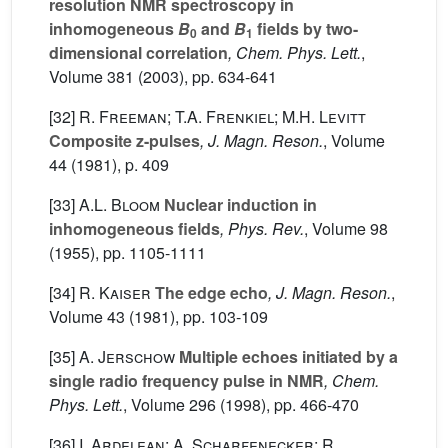
resolution NMR spectroscopy in
inhomogeneous
B
and
B
fields by two-
0
1
dimensional correlation
, Chem. Phys. Lett.
,
Volume 381
(2003), pp. 634-641
[32]
R. Freeman; T.A. Frenkiel; M.H. Levitt
Composite z-pulses
, J. Magn. Reson.
, Volume
44
(1981), p. 409
[33]
A.L. Bloom
Nuclear induction in
inhomogeneous fields
, Phys. Rev.
, Volume 98
(1955), pp. 1105-1111
[34]
R. Kaiser
The edge echo
, J. Magn. Reson.
,
Volume 43
(1981), pp. 103-109
[35]
A. Jerschow
Multiple echoes initiated by a
single radio frequency pulse in NMR
, Chem.
Phys. Lett.
, Volume 296
(1998), pp. 466-470
[36]
I. Ardelean; A. Scharfenecker; R.