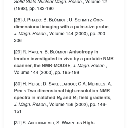
Solid State Nuclear Magn. Reson.
, Volume 12
(1998), pp. 183-190
[28]
J. Prado; B. Blümich; U. Schmitz
One-
dimensional imaging with a palm-size probe
,
J. Magn. Reson.
, Volume 144
(2000), pp. 200-
206
[29]
R. Haken; B. Blümich
Anisotropy in
tendon investigated in vivo by a portable NMR
scanner, the NMR-MOUSE
, J. Magn. Reson.
,
Volume 144
(2000), pp. 195-199
[30]
H. Heise; D. Sakellariou; C.A. Meriles; A.
Pines
Two dimensional high-resolution NMR
spectra in matched
B
and
B
field gradients
,
0
1
J. Magn. Reson.
, Volume 156
(2002), pp. 146-
151
[31]
S. Antonijevic; S. Wimperis
High-