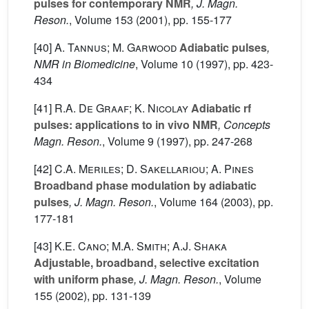
pulses for contemporary NMR
, J. Magn.
Reson.
, Volume 153
(2001), pp. 155-177
[40]
A. Tannus; M. Garwood
Adiabatic pulses
,
NMR in Biomedicine
, Volume 10
(1997), pp. 423-
434
[41]
R.A. De Graaf; K. Nicolay
Adiabatic rf
pulses: applications to in vivo NMR
, Concepts
Magn. Reson.
, Volume 9
(1997), pp. 247-268
[42]
C.A. Meriles; D. Sakellariou; A. Pines
Broadband phase modulation by adiabatic
pulses
, J. Magn. Reson.
, Volume 164
(2003), pp.
177-181
[43]
K.E. Cano; M.A. Smith; A.J. Shaka
Adjustable, broadband, selective excitation
with uniform phase
, J. Magn. Reson.
, Volume
155
(2002), pp. 131-139