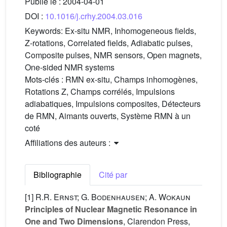
Publié le :
2004-04-01
DOI :
10.1016/j.crhy.2004.03.016
Keywords:
Ex-situ NMR, Inhomogeneous fields,
Z-rotations, Correlated fields, Adiabatic pulses,
Composite pulses, NMR sensors, Open magnets,
One-sided NMR systems
Mots-clés :
RMN ex-situ, Champs inhomogènes,
Rotations Z, Champs corrélés, Impulsions
adiabatiques, Impulsions composites, Détecteurs
de RMN, Aimants ouverts, Système RMN à un
coté
Affiliations des auteurs :
Bibliographie
Cité par
[1]
R.R. Ernst; G. Bodenhausen; A. Wokaun
Principles of Nuclear Magnetic Resonance in
One and Two Dimensions
, Clarendon Press,