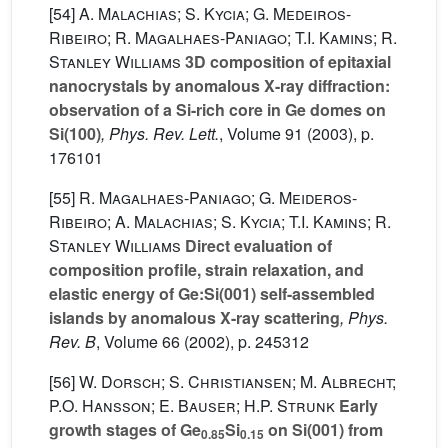
[54]
A. Malachias; S. Kycia; G. Medeiros-
Ribeiro; R. Magalhaes-Paniago; T.I. Kamins; R.
Stanley Williams
3D composition of epitaxial
nanocrystals by anomalous X-ray diffraction:
observation of a Si-rich core in Ge domes on
Si(100)
, Phys. Rev. Lett.
, Volume 91
(2003), p.
176101
[55]
R. Magalhaes-Paniago; G. Meideros-
Ribeiro; A. Malachias; S. Kycia; T.I. Kamins; R.
Stanley Williams
Direct evaluation of
composition profile, strain relaxation, and
elastic energy of Ge:Si(001) self-assembled
islands by anomalous X-ray scattering
, Phys.
Rev. B
, Volume 66
(2002), p. 245312
[56]
W. Dorsch; S. Christiansen; M. Albrecht;
P.O. Hansson; E. Bauser; H.P. Strunk
Early
growth stages of Ge
Si
on Si(001) from
0.85
0.15