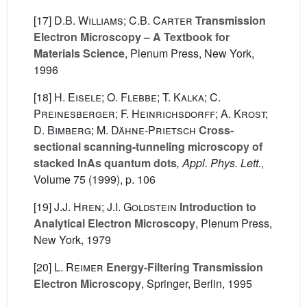
[17]
D.B. Williams; C.B. Carter
Transmission
Electron Microscopy – A Textbook for
Materials Science
, Plenum Press, New York,
1996
[18]
H. Eisele; O. Flebbe; T. Kalka; C.
Preinesberger; F. Heinrichsdorff; A. Krost;
D. Bimberg; M. Dähne-Prietsch
Cross-
sectional scanning-tunneling microscopy of
stacked InAs quantum dots
, Appl. Phys. Lett.
,
Volume 75
(1999), p. 106
[19]
J.J. Hren; J.I. Goldstein
Introduction to
Analytical Electron Microscopy
, Plenum Press,
New York, 1979
[20]
L. Reimer
Energy-Filtering Transmission
Electron Microscopy
, Springer, Berlin, 1995