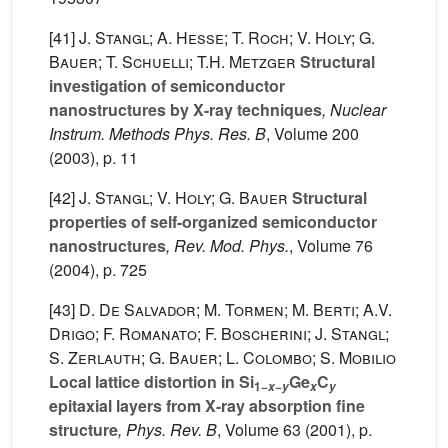
[41]
J. Stangl; A. Hesse; T. Roch; V. Holy; G.
Bauer; T. Schuelli; T.H. Metzger
Structural
investigation of semiconductor
nanostructures by X-ray techniques
, Nuclear
Instrum. Methods Phys. Res. B
, Volume 200
(2003), p. 11
[42]
J. Stangl; V. Holy; G. Bauer
Structural
properties of self-organized semiconductor
nanostructures
, Rev. Mod. Phys.
, Volume 76
(2004), p. 725
[43]
D. De Salvador; M. Tormen; M. Berti; A.V.
Drigo; F. Romanato; F. Boscherini; J. Stangl;
S. Zerlauth; G. Bauer; L. Colombo; S. Mobilio
Local lattice distortion in Si
Ge
C
1−
−
x
y
x
y
epitaxial layers from X-ray absorption fine
structure
, Phys. Rev. B
, Volume 63
(2001), p.