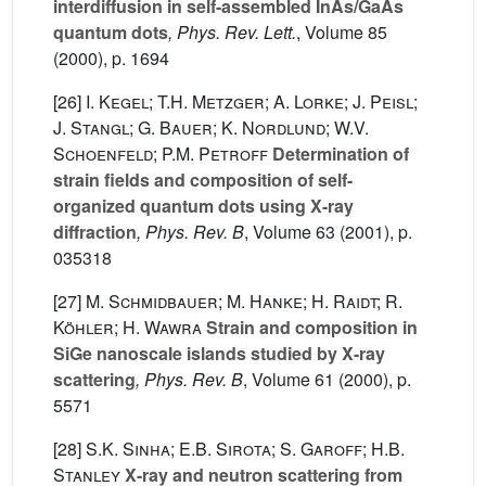
interdiffusion in self-assembled InAs/GaAs
quantum dots
, Phys. Rev. Lett.
, Volume 85
(2000), p. 1694
[26]
I. Kegel; T.H. Metzger; A. Lorke; J. Peisl;
J. Stangl; G. Bauer; K. Nordlund; W.V.
Schoenfeld; P.M. Petroff
Determination of
strain fields and composition of self-
organized quantum dots using X-ray
diffraction
, Phys. Rev. B
, Volume 63
(2001), p.
035318
[27]
M. Schmidbauer; M. Hanke; H. Raidt; R.
Köhler; H. Wawra
Strain and composition in
SiGe nanoscale islands studied by X-ray
scattering
, Phys. Rev. B
, Volume 61
(2000), p.
5571
[28]
S.K. Sinha; E.B. Sirota; S. Garoff; H.B.
Stanley
X-ray and neutron scattering from