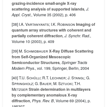
grazing-incidence small-angle X-ray
scattering analysis of supported islands
, J.
Appl. Cryst.
, Volume 35
(2002), p. 406
[38]
I.A. Vartanyants; I.K. Robinson
Imaging of
quantum array structures with coherent and
partially coherent diffraction
, J. Synchr. Rad.
,
Volume 10
(2003), p. 409
[39]
M. Schmidbauer
X-Ray Diffuse Scattering
from Self-Organized Mesoscopic
Semiconductor Structures
, Springer Tracts
Modern Phys.
, vol. 199
, Springer, Berlin, 2004
[40]
T.U. Schülli; R.T. Lechner; J. Stangl; G.
Springholz; G. Bauer; M. Sztucki; T.H.
Metzger
Strain determination in multilayers
by complementary anomalous X-ray
diffraction
, Phys. Rev. B
, Volume 69
(2004), p.
195307