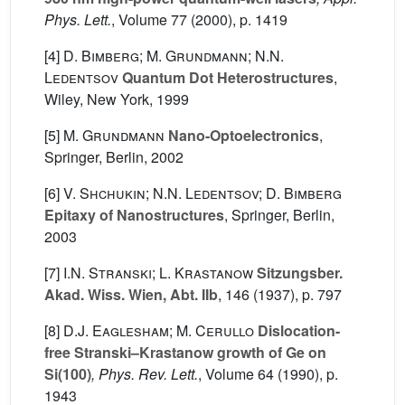
Phys. Lett.
, Volume 77
(2000), p. 1419
[4]
D. Bimberg; M. Grundmann; N.N.
Ledentsov
Quantum Dot Heterostructures
,
Wiley, New York, 1999
[5]
M. Grundmann
Nano-Optoelectronics
,
Springer, Berlin, 2002
[6]
V. Shchukin; N.N. Ledentsov; D. Bimberg
Epitaxy of Nanostructures
, Springer, Berlin,
2003
[7]
I.N. Stranski; L. Krastanow
Sitzungsber.
Akad. Wiss. Wien, Abt. IIb
, 146
(1937), p. 797
[8]
D.J. Eaglesham; M. Cerullo
Dislocation-
free Stranski–Krastanow growth of Ge on
Si(100)
, Phys. Rev. Lett.
, Volume 64
(1990), p.
1943