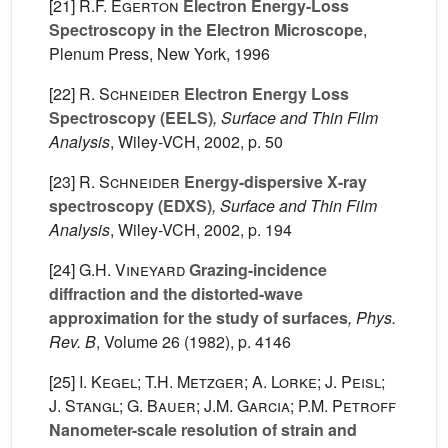
[21]
R.F. Egerton
Electron Energy-Loss
Spectroscopy in the Electron Microscope
,
Plenum Press, New York, 1996
[22]
R. Schneider
Electron Energy Loss
Spectroscopy (EELS)
, Surface and Thin Film
Analysis
, Wiley-VCH, 2002, p. 50
[23]
R. Schneider
Energy-dispersive X-ray
spectroscopy (EDXS)
, Surface and Thin Film
Analysis
, Wiley-VCH, 2002, p. 194
[24]
G.H. Vineyard
Grazing-incidence
diffraction and the distorted-wave
approximation for the study of surfaces
, Phys.
Rev. B
, Volume 26
(1982), p. 4146
[25]
I. Kegel; T.H. Metzger; A. Lorke; J. Peisl;
J. Stangl; G. Bauer; J.M. Garcia; P.M. Petroff
Nanometer-scale resolution of strain and