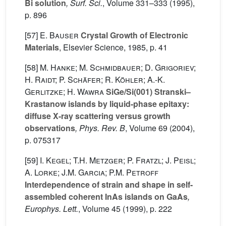
Bi solution
, Surf. Sci.
, Volume 331–333
(1995),
p. 896
[57]
E. Bauser
Crystal Growth of Electronic
Materials
, Elsevier Science, 1985, p. 41
[58]
M. Hanke; M. Schmidbauer; D. Grigoriev;
H. Raidt; P. Schäfer; R. Köhler; A.-K.
Gerlitzke; H. Wawra
SiGe/Si(001) Stranski–
Krastanow islands by liquid-phase epitaxy:
diffuse X-ray scattering versus growth
observations
, Phys. Rev. B
, Volume 69
(2004),
p. 075317
[59]
I. Kegel; T.H. Metzger; P. Fratzl; J. Peisl;
A. Lorke; J.M. Garcia; P.M. Petroff
Interdependence of strain and shape in self-
assembled coherent InAs islands on GaAs
,
Europhys. Lett.
, Volume 45
(1999), p. 222