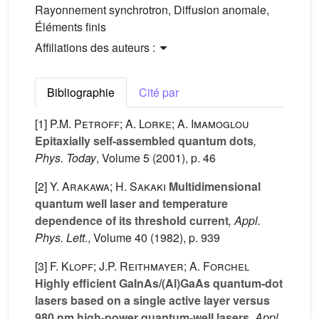
Rayonnement synchrotron, Diffusion anomale,
Éléments finis
Affiliations des auteurs :
Bibliographie
Cité par
[1]
P.M. Petroff; A. Lorke; A. Imamoglou
Epitaxially self-assembled quantum dots
,
Phys. Today
, Volume 5
(2001), p. 46
[2]
Y. Arakawa; H. Sakaki
Multidimensional
quantum well laser and temperature
dependence of its threshold current
, Appl.
Phys. Lett.
, Volume 40
(1982), p. 939
[3]
F. Klopf; J.P. Reithmayer; A. Forchel
Highly efficient GaInAs/(Al)GaAs quantum-dot
lasers based on a single active layer versus
980 nm high-power quantum-well lasers
, Appl.