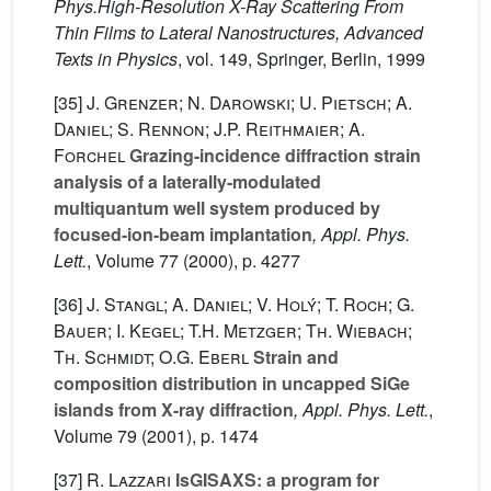
Phys.High-Resolution X-Ray Scattering From
Thin Films to Lateral Nanostructures, Advanced
Texts in Physics
, vol. 149
, Springer, Berlin, 1999
[35]
J. Grenzer; N. Darowski; U. Pietsch; A.
Daniel; S. Rennon; J.P. Reithmaier; A.
Forchel
Grazing-incidence diffraction strain
analysis of a laterally-modulated
multiquantum well system produced by
focused-ion-beam implantation
, Appl. Phys.
Lett.
, Volume 77
(2000), p. 4277
[36]
J. Stangl; A. Daniel; V. Holý; T. Roch; G.
Bauer; I. Kegel; T.H. Metzger; Th. Wiebach;
Th. Schmidt; O.G. Eberl
Strain and
composition distribution in uncapped SiGe
islands from X-ray diffraction
, Appl. Phys. Lett.
,
Volume 79
(2001), p. 1474
[37]
R. Lazzari
IsGISAXS: a program for