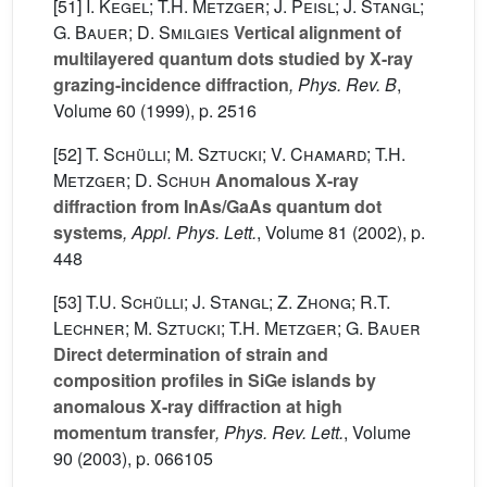
[51]
I. Kegel; T.H. Metzger; J. Peisl; J. Stangl;
G. Bauer; D. Smilgies
Vertical alignment of
multilayered quantum dots studied by X-ray
grazing-incidence diffraction
, Phys. Rev. B
,
Volume 60
(1999), p. 2516
[52]
T. Schülli; M. Sztucki; V. Chamard; T.H.
Metzger; D. Schuh
Anomalous X-ray
diffraction from InAs/GaAs quantum dot
systems
, Appl. Phys. Lett.
, Volume 81
(2002), p.
448
[53]
T.U. Schülli; J. Stangl; Z. Zhong; R.T.
Lechner; M. Sztucki; T.H. Metzger; G. Bauer
Direct determination of strain and
composition profiles in SiGe islands by
anomalous X-ray diffraction at high
momentum transfer
, Phys. Rev. Lett.
, Volume
90
(2003), p. 066105