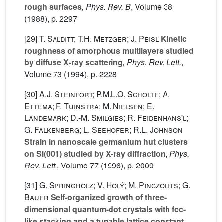
rough surfaces
, Phys. Rev. B
, Volume 38
(1988), p. 2297
[29]
T. Salditt; T.H. Metzger; J. Peisl
Kinetic
roughness of amorphous multilayers studied
by diffuse X-ray scattering
, Phys. Rev. Lett.
,
Volume 73
(1994), p. 2228
[30]
A.J. Steinfort; P.M.L.O. Scholte; A.
Ettema; F. Tuinstra; M. Nielsen; E.
Landemark; D.-M. Smilgies; R. Feidenhans'l;
G. Falkenberg; L. Seehofer; R.L. Johnson
Strain in nanoscale germanium hut clusters
on Si(001) studied by X-ray diffraction
, Phys.
Rev. Lett.
, Volume 77
(1996), p. 2009
[31]
G. Springholz; V. Holý; M. Pinczolits; G.
Bauer
Self-organized growth of three-
dimensional quantum-dot crystals with fcc-
like stacking and a tunable lattice constant
,