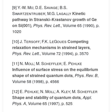
[9]
Y.-W. Mo; D.E. Savage; B.S.
Swartzentruber; M.G. Lagally
Kinetic
pathway in Stranski–Krastanov growth of Ge
on Si(001)
, Phys. Rev. Lett.
, Volume 65
(1990), p.
1020
[10]
J. Tersoff; F.K. LeGoues
Competing
relaxation mechanisms in strained layers
,
Phys. Rev. Lett.
, Volume 72
(1994), p. 3570
[11]
N. Moll; M. Scheffler; E. Pehlke
Influence of surface stress on the equilibrium
shape of strained quantum dots
, Phys. Rev. B
,
Volume 58
(1998), p. 4566
[12]
E. Pehlke; N. Moll; A. Kley; M. Scheffler
Shape and stability of quantum dots
, Appl.
Phys. A
, Volume 65
(1997), p. 525