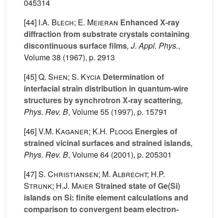
045314
[44]
I.A. Blech; E. Meieran
Enhanced X-ray
diffraction from substrate crystals containing
discontinuous surface films
, J. Appl. Phys.
,
Volume 38
(1967), p. 2913
[45]
Q. Shen; S. Kycia
Determination of
interfacial strain distribution in quantum-wire
structures by synchrotron X-ray scattering
,
Phys. Rev. B
, Volume 55
(1997), p. 15791
[46]
V.M. Kaganer; K.H. Ploog
Energies of
strained vicinal surfaces and strained islands
,
Phys. Rev. B
, Volume 64
(2001), p. 205301
[47]
S. Christiansen; M. Albrecht; H.P.
Strunk; H.J. Maier
Strained state of Ge(Si)
islands on Si: finite element calculations and
comparison to convergent beam electron-