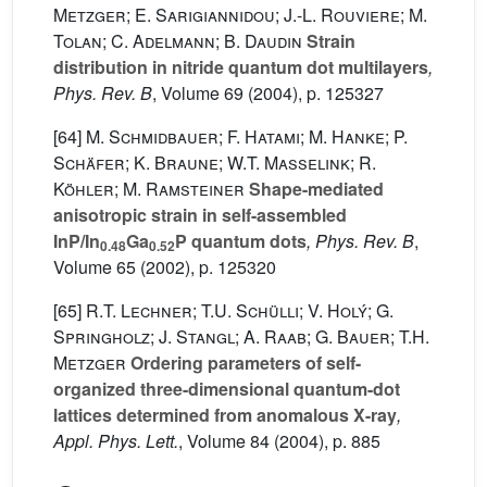
Metzger; E. Sarigiannidou; J.-L. Rouviere; M.
Tolan; C. Adelmann; B. Daudin
Strain
distribution in nitride quantum dot multilayers
,
Phys. Rev. B
, Volume 69
(2004), p. 125327
[64]
M. Schmidbauer; F. Hatami; M. Hanke; P.
Schäfer; K. Braune; W.T. Masselink; R.
Köhler; M. Ramsteiner
Shape-mediated
anisotropic strain in self-assembled
InP/In
Ga
P quantum dots
, Phys. Rev. B
,
0.48
0.52
Volume 65
(2002), p. 125320
[65]
R.T. Lechner; T.U. Schülli; V. Holý; G.
Springholz; J. Stangl; A. Raab; G. Bauer; T.H.
Metzger
Ordering parameters of self-
organized three-dimensional quantum-dot
lattices determined from anomalous X-ray
,
Appl. Phys. Lett.
, Volume 84
(2004), p. 885