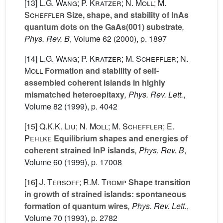
[13]
L.G. Wang; P. Kratzer; N. Moll; M.
Scheffler
Size, shape, and stability of InAs
quantum dots on the GaAs(001) substrate
,
Phys. Rev. B
, Volume 62
(2000), p. 1897
[14]
L.G. Wang; P. Kratzer; M. Scheffler; N.
Moll
Formation and stability of self-
assembled coherent islands in highly
mismatched heteroepitaxy
, Phys. Rev. Lett.
,
Volume 82
(1999), p. 4042
[15]
Q.K.K. Liu; N. Moll; M. Scheffler; E.
Pehlke
Equilibrium shapes and energies of
coherent strained InP islands
, Phys. Rev. B
,
Volume 60
(1999), p. 17008
[16]
J. Tersoff; R.M. Tromp
Shape transition
in growth of strained islands: spontaneous
formation of quantum wires
, Phys. Rev. Lett.
,
Volume 70
(1993), p. 2782