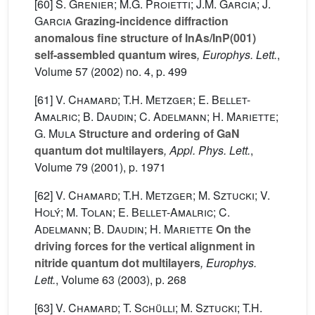
[60]
S. Grenier; M.G. Proietti; J.M. Garcia; J.
Garcia
Grazing-incidence diffraction
anomalous fine structure of InAs/InP(001)
self-assembled quantum wires
, Europhys. Lett.
,
Volume 57
(2002) no. 4, p. 499
[61]
V. Chamard; T.H. Metzger; E. Bellet-
Amalric; B. Daudin; C. Adelmann; H. Mariette;
G. Mula
Structure and ordering of GaN
quantum dot multilayers
, Appl. Phys. Lett.
,
Volume 79
(2001), p. 1971
[62]
V. Chamard; T.H. Metzger; M. Sztucki; V.
Holý; M. Tolan; E. Bellet-Amalric; C.
Adelmann; B. Daudin; H. Mariette
On the
driving forces for the vertical alignment in
nitride quantum dot multilayers
, Europhys.
Lett.
, Volume 63
(2003), p. 268
[63]
V. Chamard; T. Schülli; M. Sztucki; T.H.