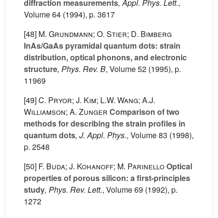
diffraction measurements
, Appl. Phys. Lett.
,
Volume 64
(1994), p. 3617
[48]
M. Grundmann; O. Stier; D. Bimberg
InAs/GaAs pyramidal quantum dots: strain
distribution, optical phonons, and electronic
structure
, Phys. Rev. B
, Volume 52
(1995), p.
11969
[49]
C. Pryor; J. Kim; L.W. Wang; A.J.
Williamson; A. Zunger
Comparison of two
methods for describing the strain profiles in
quantum dots
, J. Appl. Phys.
, Volume 83
(1998),
p. 2548
[50]
F. Buda; J. Kohanoff; M. Parinello
Optical
properties of porous silicon: a first-principles
study
, Phys. Rev. Lett.
, Volume 69
(1992), p.
1272