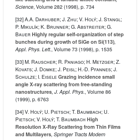
Science
, Volume 282
(1998), p. 734
[32]
A.A. Darhuber; J. Zhu; V. Holý; J. Stangl;
P. Mikulík; K. Brunner; G. Abstreiter; G.
Bauer
Highly regular self-organization of step
bunches during growth of SiGe on Si(113)
,
Appl. Phys. Lett.
, Volume 73
(1998), p. 1535
[33]
M. Rauscher; R. Paniago; H. Metzger; Z.
Kovats; J. Domke; J. Peisl; H.-D. Pfannes; J.
Schulze; I. Eisele
Grazing incidence small
angle X-ray scattering from free-standing
nanostructures
, J. Appl. Phys.
, Volume 86
(1999), p. 6763
[34]
V. Holý; U. Pietsch; T. Baumbach; U.
Pietsch; V. Holý; T. Baumbach
High
Resolution X-Ray Scattering from Thin Films
and Multilayers
, Springer Tracts Modern