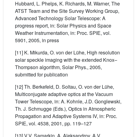
Hubbard, L. Phelps, K. Richards, M. Warner, The
ATST Team and the Site Survey Working Group,
Advanced Technology Solar Telescope: A
progress report, in: Solar Physics and Space
Weather Instrumentation, in: Proc. SPIE, vol.
5901, 2005, in press
[11] K. Mikurda, O. von der Lühe, High resolution
solar speckle imaging with the extended Knox–
Thompson algorithm, Solar Phys., 2005,
submitted for publication
[12] Th. Berkefeld, D. Soltau, O. von der Lühe,
Multiconjugate adaptive optics at the Vacuum
Tower Telescope, in: A. Kohnle, J.D. Gonglewski,
Th. J. Schmugge (Eds.), Optics in Atmospheric
Propagation and Adaptive Systems IV, in: Proc.
SPIE, vol. 4538, 2001, pp. 119–127
[13] V.V. Samarkin, A. Aleksandrov, A.V.