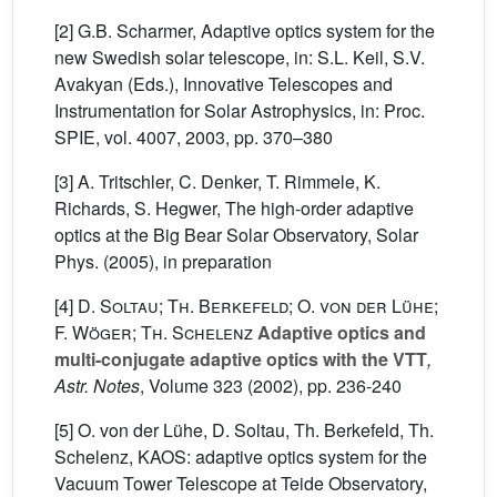
[2] G.B. Scharmer, Adaptive optics system for the
new Swedish solar telescope, in: S.L. Keil, S.V.
Avakyan (Eds.), Innovative Telescopes and
Instrumentation for Solar Astrophysics, in: Proc.
SPIE, vol. 4007, 2003, pp. 370–380
[3] A. Tritschler, C. Denker, T. Rimmele, K.
Richards, S. Hegwer, The high-order adaptive
optics at the Big Bear Solar Observatory, Solar
Phys. (2005), in preparation
[4]
D. Soltau; Th. Berkefeld; O. von der Lühe;
F. Wöger; Th. Schelenz
Adaptive optics and
multi-conjugate adaptive optics with the VTT
,
Astr. Notes
, Volume 323
(2002), pp. 236-240
[5] O. von der Lühe, D. Soltau, Th. Berkefeld, Th.
Schelenz, KAOS: adaptive optics system for the
Vacuum Tower Telescope at Teide Observatory,