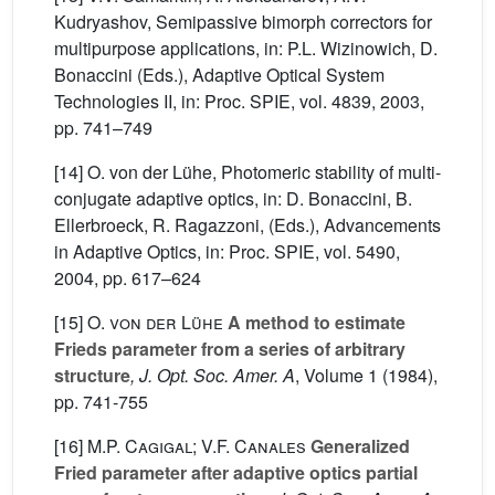
Kudryashov, Semipassive bimorph correctors for
multipurpose applications, in: P.L. Wizinowich, D.
Bonaccini (Eds.), Adaptive Optical System
Technologies II, in: Proc. SPIE, vol. 4839, 2003,
pp. 741–749
[14] O. von der Lühe, Photomeric stability of multi-
conjugate adaptive optics, in: D. Bonaccini, B.
Ellerbroeck, R. Ragazzoni, (Eds.), Advancements
in Adaptive Optics, in: Proc. SPIE, vol. 5490,
2004, pp. 617–624
[15]
O. von der Lühe
A method to estimate
Frieds parameter from a series of arbitrary
structure
, J. Opt. Soc. Amer. A
, Volume 1
(1984),
pp. 741-755
[16]
M.P. Cagigal; V.F. Canales
Generalized
Fried parameter after adaptive optics partial