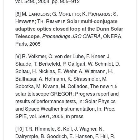
vol. 5490, 2004, pp. 905–912
[8]
M. Langlois; G. Moretto; K. Richards; S.
Hegwer; Th. Rimmele
Solar multi-conjugate
adaptive optics closed loop at the Dunn Solar
Telescope
, Proceedings JSO ONERA
, ONERA,
Paris, 2005
[9] R. Volkmer, O. von der Lühe, F. Kneer, J.
Staude, T. Berkefeld, P. Caligari, W. Schmidt, D.
Soltau, H. Nicklas, E. Wiehr, A. Wittmann, H.
Balthasar, A. Hofmann, K. Strassmeier, M.
Sobotka, M. Klvana, M. Collados, The new 1.5
solar telescope GREGOR: Progress report and
results of performance tests, in: Solar Physics
and Space Weather Instrumentation, in: Proc.
SPIE, vol. 5901, 2005, in press
[10] T.R. Rimmele, S. Keil, J. Wagner, N.
Dalrymple, B. Goodrich, E. Hansen, F. Hill, R.