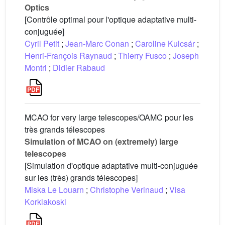
Optics
[Contrôle optimal pour l'optique adaptative multi-
conjuguée]
Cyril Petit
;
Jean-Marc Conan
;
Caroline Kulcsár
;
Henri-François Raynaud
;
Thierry Fusco
;
Joseph
Montri
;
Didier Rabaud
MCAO for very large telescopes/OAMC pour les
très grands télescopes
Simulation of MCAO on (extremely) large
telescopes
[Simulation d'optique adaptative multi-conjuguée
sur les (très) grands télescopes]
Miska Le Louarn
;
Christophe Verinaud
;
Visa
Korkiakoski