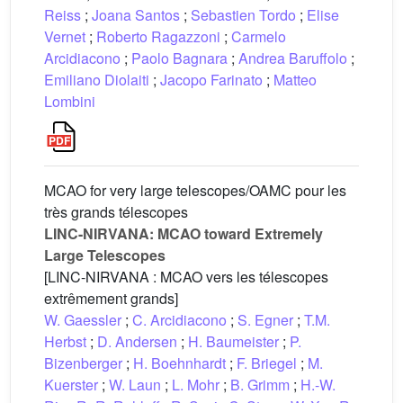
Reiss
;
Joana Santos
;
Sebastien Tordo
;
Elise
Vernet
;
Roberto Ragazzoni
;
Carmelo
Arcidiacono
;
Paolo Bagnara
;
Andrea Baruffolo
;
Emiliano Diolaiti
;
Jacopo Farinato
;
Matteo
Lombini
MCAO for very large telescopes/OAMC pour les
très grands télescopes
LINC-NIRVANA: MCAO toward Extremely
Large Telescopes
[LINC-NIRVANA : MCAO vers les télescopes
extrêmement grands]
W. Gaessler
;
C. Arcidiacono
;
S. Egner
;
T.M.
Herbst
;
D. Andersen
;
H. Baumeister
;
P.
Bizenberger
;
H. Boehnhardt
;
F. Briegel
;
M.
Kuerster
;
W. Laun
;
L. Mohr
;
B. Grimm
;
H.-W.