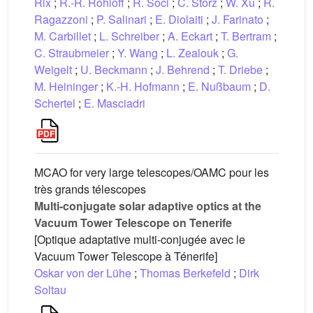
Rix
;
R.-R. Rohloff
;
R. Soci
;
C. Storz
;
W. Xu
;
R.
Ragazzoni
;
P. Salinari
;
E. Diolaiti
;
J. Farinato
;
M. Carbillet
;
L. Schreiber
;
A. Eckart
;
T. Bertram
;
C. Straubmeier
;
Y. Wang
;
L. Zealouk
;
G.
Weigelt
;
U. Beckmann
;
J. Behrend
;
T. Driebe
;
M. Heininger
;
K.-H. Hofmann
;
E. Nußbaum
;
D.
Schertel
;
E. Masciadri
MCAO for very large telescopes/OAMC pour les
très grands télescopes
Multi-conjugate solar adaptive optics at the
Vacuum Tower Telescope on Tenerife
[Optique adaptative multi-conjugée avec le
Vacuum Tower Telescope à Ténerife]
Oskar von der Lühe
;
Thomas Berkefeld
;
Dirk
Soltau