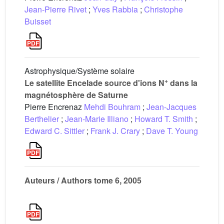
Jean-Pierre Rivet
;
Yves Rabbia
;
Christophe
Buisset
Astrophysique/Système solaire
+
Le satellite Encelade source d'ions N
dans la
magnétosphère de Saturne
Pierre Encrenaz
Mehdi Bouhram
;
Jean-Jacques
Berthelier
;
Jean-Marie Illiano
;
Howard T. Smith
;
Edward C. Sittler
;
Frank J. Crary
;
Dave T. Young
Auteurs / Authors tome 6, 2005