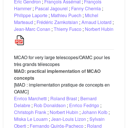
Eric Gendron
;
François Assémat
;
François
Hammer
;
Pascal Jagourel
;
Fanny Chemla
;
Philippe Laporte
;
Mathieu Puech
;
Michel
Marteaud
;
Frédéric Zamkotsian
;
Arnaud Liotard
;
Jean-Marc Conan
;
Thierry Fusco
;
Norbert Hubin
MCAO for very large telescopes/OAMC pour les
très grands télescopes
MAD: practical implementation of MCAO
concepts
[MAD : implementation pratique de concepts en
OAMC]
Enrico Marchetti
;
Roland Brast
;
Bernard
Delabre
;
Rob Donaldson
;
Enrico Fedrigo
;
Christoph Frank
;
Norbert Hubin
;
Johann Kolb
;
Miska Le Louarn
;
Jean-Louis Lizon
;
Sylvain
Oberti
;
Fernando Quirós-Pacheco
;
Roland