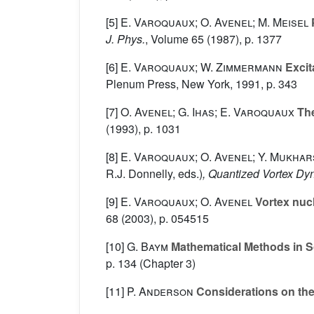
[5]
E. Varoquaux; O. Avenel; M. Meisel
P
J. Phys.
, Volume 65
(1987), p. 1377
[6]
E. Varoquaux; W. Zimmermann
Excit
Plenum Press, New York, 1991, p. 343
[7]
O. Avenel; G. Ihas; E. Varoquaux
The
(1993), p. 1031
[8]
E. Varoquaux; O. Avenel; Y. Mukhar
R.J. Donnelly, eds.)
, Quantized Vortex Dy
[9]
E. Varoquaux; O. Avenel
Vortex nucl
68
(2003), p. 054515
[10]
G. Baym
Mathematical Methods in So
p. 134 (Chapter 3)
[11]
P. Anderson
Considerations on the 