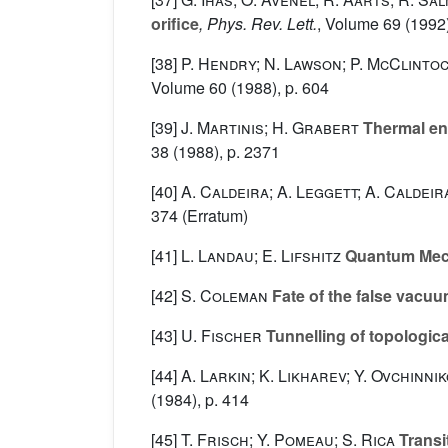
orifice
, Phys. Rev. Lett.
, Volume 69
(1992)
[38]
P. Hendry; N. Lawson; P. McClintoc
Volume 60
(1988), p. 604
[39]
J. Martinis; H. Grabert
Thermal en
38
(1988), p. 2371
[40]
A. Caldeira; A. Leggett; A. Caldeir
374 (Erratum)
[41]
L. Landau; E. Lifshitz
Quantum Mec
[42]
S. Coleman
Fate of the false vacuu
[43]
U. Fischer
Tunnelling of topologica
[44]
A. Larkin; K. Likharev; Y. Ovchinni
(1984), p. 414
[45]
T. Frisch; Y. Pomeau; S. Rica
Transit