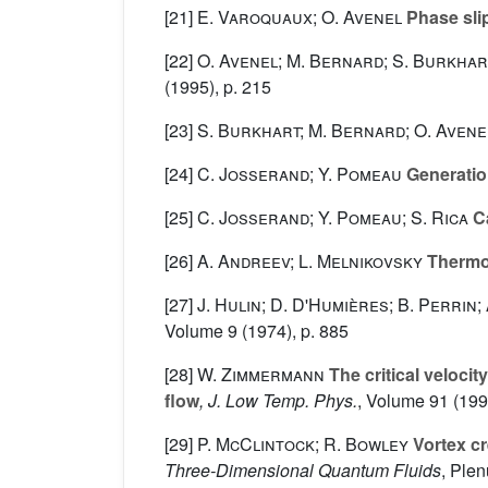
[21]
E. Varoquaux; O. Avenel
Phase sli
[22]
O. Avenel; M. Bernard; S. Burkhar
(1995), p. 215
[23]
S. Burkhart; M. Bernard; O. Avene
[24]
C. Josserand; Y. Pomeau
Generation
[25]
C. Josserand; Y. Pomeau; S. Rica
Ca
[26]
A. Andreev; L. Melnikovsky
Thermod
[27]
J. Hulin; D. D'Humières; B. Perrin;
Volume 9
(1974), p. 885
[28]
W. Zimmermann
The critical velocit
flow
, J. Low Temp. Phys.
, Volume 91
(199
[29]
P. McClintock; R. Bowley
Vortex cr
Three-Dimensional Quantum Fluids
, Ple