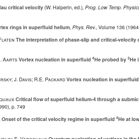
u critical velocity
(W. Halperin, ed.)
, Prog. Low Temp. Physic
tex rings in superfluid helium
, Phys. Rev.
, Volume 136
(1964)
Flaten
The interpretation of phase-slip and critical-velocity 
4
3
R. Aarts
Vortex nucleation in superfluid
He probed by
He 
rsky; J. Davis; R.E. Packard
Vortex nucleation in superflui
oquaux
Critical flow of superfluid helium-4 through a submicr
990), p. 749
4
l
Onset of the critical velocity regime in superfluid
He at lo
lmelin; E. Varoquaux
Quantum nucleation of vortices in the 