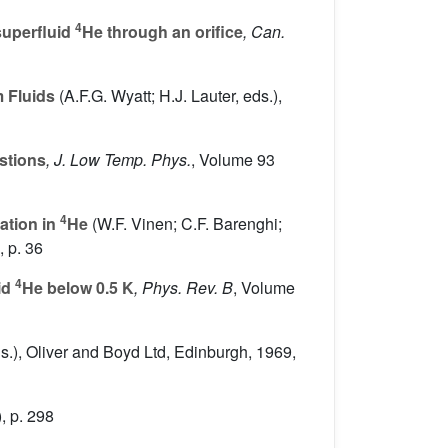
4
 superfluid
He through an orifice
, Can.
 Fluids
(A.F.G. Wyatt; H.J. Lauter, eds.),
stions
, J. Low Temp. Phys.
, Volume 93
4
ation in
He
(W.F. Vinen; C.F. Barenghi;
, p. 36
4
id
He below 0.5 K
, Phys. Rev. B
, Volume
ds.), Oliver and Boyd Ltd, Edinburgh, 1969,
, p. 298