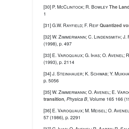
[30]
P. McClintock; R. Bowley
The Landa
1
[31]
G.W. Rayfield; F. Reif
Quantized vor
[32]
W. Zimmermann; C. Lindensmith; J. 
(1998), p. 497
[33]
E. Varoquaux; G. Ihas; O. Avenel; 
(1993), p. 2114
[34]
J. Steinhauer; K. Schwab; Y. Mukha
p. 5056
[35]
W. Zimmermann; O. Avenel; E. Var
transition
, Physica B
, Volume 165 166
(1
[36]
E. Varoquaux; M. Meisel; O. Avene
57
(1986), p. 2291
[37]
G. Ihas; O. Avenel; R. Aarts; R. Sa