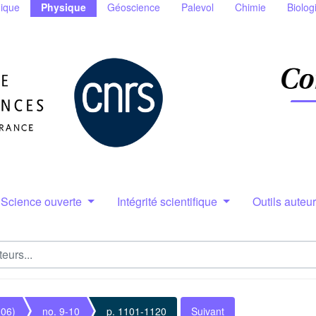
ique
Physique
Géoscience
Palevol
Chimie
Biolog
Science ouverte
Intégrité scientifique
Outils auteu
006)
no. 9-10
p. 1101-1120
Suivant