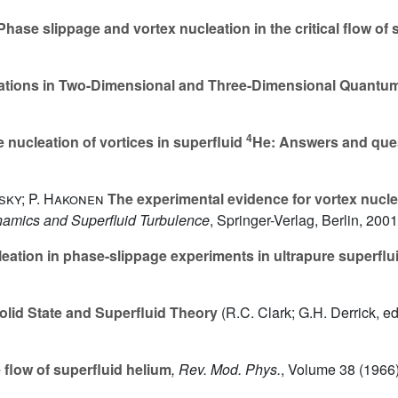
hase slippage and vortex nucleation in the critical flow of
ations in Two-Dimensional and Three-Dimensional Quantum
4
 nucleation of vortices in superfluid
He: Answers and que
sky; P. Hakonen
The experimental evidence for vortex nucle
namics and Superfluid Turbulence
, Springer-Verlag, Berlin, 2001
eation in phase-slippage experiments in ultrapure superflu
lid State and Superfluid Theory
(R.C. Clark; G.H. Derrick, e
flow of superfluid helium
, Rev. Mod. Phys.
, Volume 38
(1966)