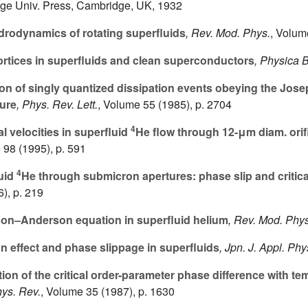
ge Univ. Press, Cambridge, UK, 1932
drodynamics of rotating superfluids
, Rev. Mod. Phys.
, Volum
ortices in superfluids and clean superconductors
, Physica 
n of singly quantized dissipation events obeying the Joseph
ure
, Phys. Rev. Lett.
, Volume 55
(1985), p. 2704
4
cal velocities in superfluid
He flow through 12-μm diam. ori
e 98
(1995), p. 591
4
luid
He through submicron apertures: phase slip and critica
), p. 219
son–Anderson equation in superfluid helium
, Rev. Mod. Phys
 effect and phase slippage in superfluids
, Jpn. J. Appl. Phy
ion of the critical order-parameter phase difference with tem
hys. Rev.
, Volume 35
(1987), p. 1630