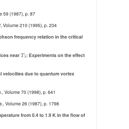
e 59
(1987), p. 87
B
, Volume 210
(1995), p. 234
son frequency relation in the critical
T
λ
fices near
: Experiments on the effect
l velocities due to quantum vortex
.
, Volume 70
(1998), p. 641
s.
, Volume 26
(1987), p. 1798
perature from 0.4 to 1.9 K in the flow of