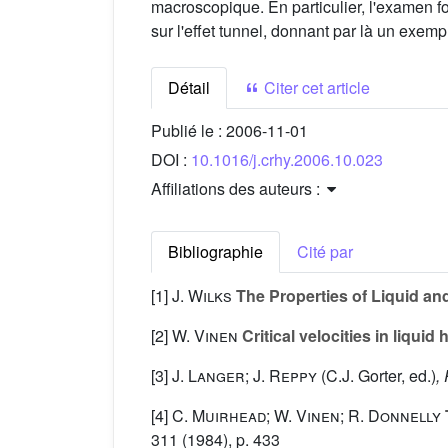
macroscopique. En particulier, l'examen fo
sur l'effet tunnel, donnant par là un exe
Détail
Citer cet article
Publié le :
2006-11-01
DOI :
10.1016/j.crhy.2006.10.023
Affiliations des auteurs :
Bibliographie
Cité par
[1]
J. Wilks
The Properties of Liquid an
[2]
W. Vinen
Critical velocities in liquid h
[3]
J. Langer; J. Reppy
(C.J. Gorter, ed.)
,
[4]
C. Muirhead; W. Vinen; R. Donnelly
311
(1984), p. 433