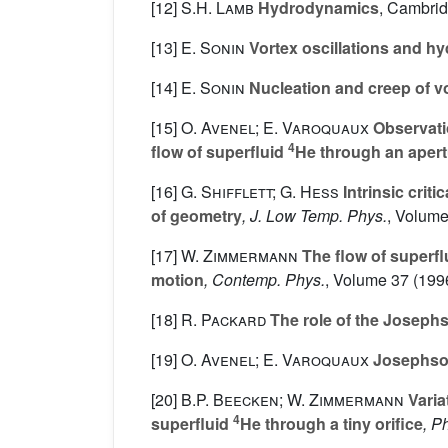
[12]
S.H. Lamb
Hydrodynamics
, Cambrid
[13]
E. Sonin
Vortex oscillations and hy
[14]
E. Sonin
Nucleation and creep of v
[15]
O. Avenel; E. Varoquaux
Observatio
4
flow of superfluid
He through an apert
[16]
G. Shifflett; G. Hess
Intrinsic criti
of geometry
, J. Low Temp. Phys.
, Volum
[17]
W. Zimmermann
The flow of superf
motion
, Contemp. Phys.
, Volume 37
(1996
[18]
R. Packard
The role of the Joseph
[19]
O. Avenel; E. Varoquaux
Josephson
[20]
B.P. Beecken; W. Zimmermann
Variat
4
superfluid
He through a tiny orifice
, P