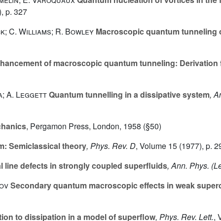
, p. 327
k; C. Williams; R. Bowley
Macroscopic quantum tunneling of 
hancement of macroscopic quantum tunneling: Derivation 
a; A. Leggett
Quantum tunnelling in a dissipative system
, A
hanics
, Pergamon Press, London, 1958 (§50)
m: Semiclassical theory
, Phys. Rev. D
, Volume 15
(1977), p. 2
l line defects in strongly coupled superfluids
, Ann. Phys. (L
kov
Secondary quantum macroscopic effects in weak superc
ion to dissipation in a model of superflow
, Phys. Rev. Lett.
,