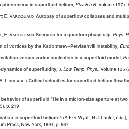
p phenomena in superfluid helium
, Physica B
, Volume 197
(1
t; E. Varoquaux
Autopsy of superflow collapses and multip
l; E. Varoquaux
Scenario for a quantum phase slip
, Phys. R
 of vortices by the Kadomtsev–Petviashvili instability
, Eur
vitation versus vortex nucleation in a superfluid model
, Ph
ynamics of superfluidity
, J. Low Temp. Phys.
, Volume 135
(
 A. Libchaber
Critical velocities for superfluid helium flow t
4
y behavior of superfluid
He in a micron-size aperture at two 
3), p. 219
eation in superfluid helium-4
(A.F.G. Wyatt; H.J. Lauter, eds.)
,
num Press, New York, 1991, p. 567