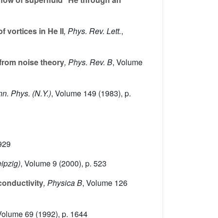
vortices in He II
, Phys. Rev. Lett.
,
from noise theory
, Phys. Rev. B
, Volume
nn. Phys. (N.Y.)
, Volume 149
(1983), p.
929
eipzig)
, Volume 9
(2000), p. 523
onductivity
, Physica B
, Volume 126
 Volume 69
(1992), p. 1644