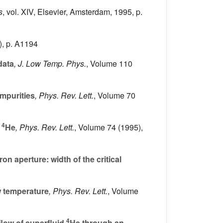
s
, vol. XIV
, Elsevier, Amsterdam, 1995, p.
, p. A1194
data
, J. Low Temp. Phys.
, Volume 110
impurities
, Phys. Rev. Lett.
, Volume 70
4
d
He
, Phys. Rev. Lett.
, Volume 74
(1995),
on aperture: width of the critical
w temperature
, Phys. Rev. Lett.
, Volume
4
flow of superfluid
He through an