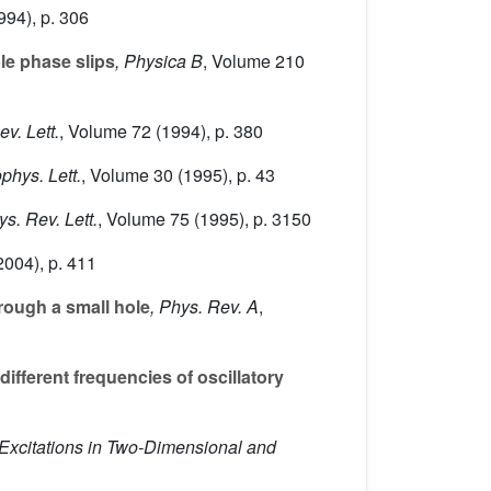
994), p. 306
le phase slips
, Physica B
, Volume 210
ev. Lett.
, Volume 72
(1994), p. 380
ophys. Lett.
, Volume 30
(1995), p. 43
ys. Rev. Lett.
, Volume 75
(1995), p. 3150
2004), p. 411
hrough a small hole
, Phys. Rev. A
,
different frequencies of oscillatory
 Excitations in Two-Dimensional and