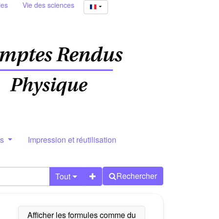
ies
Vie des sciences
rs
Impression et réutilisation
Rechercher
Tout