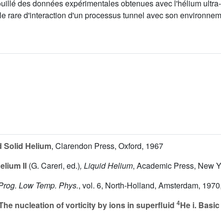
uillé des données expérimentales obtenues avec l'hélium ultra-pu
mple rare d'interaction d'un processus tunnel avec son environn
d Solid Helium
, Clarendon Press, Oxford, 1967
elium II
(G. Careri, ed.)
, Liquid Helium
, Academic Press, New Yo
 Prog. Low Temp. Phys.
, vol. 6
, North-Holland, Amsterdam, 1970,
4
The nucleation of vorticity by ions in superfluid
He i. Basic