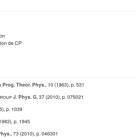
ion
tion de CP
a
Prog. Theor. Phys.
, 10
(1963), p. 531
Group
J. Phys. G
, 37
(2010), p. 075021
), p. 1039
1983), p. 1945
Phys.
, 73
(2010), p. 046301