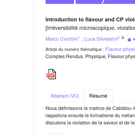
Introduction to flavour and CP vio
[Irréversibilité microscopique, viola
1
2
Marco Ciuchini
;
Luca Silvestrini
Flavour physi
Article du numéro thématique :
Comptes Rendus. Physique, Flavour physic
Abstract (VO)
Résumé
Nous définissons la matrice de Cabibbo–
rappelons ensuite le formalisme du mélan
discutons la violation de la saveur et de