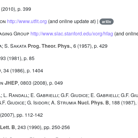
(2010), p. 399
ion
http://www.utfit.org
(and online update at) |
arXiv
raging Group
http://www.slac.stanford.edu/xorg/hfag
(and online
; S. Sakata
Prog. Theor. Phys.
, 6
(1957), p. 429
193
(1981), p. 85
D
, 34
(1986), p. 1404
on
JHEP
, 0803
(2008), p. 049
 L. Randall; E. Gabrielli; G.F. Giudice; E. Gabrielli; G.F. Gi
F. Giudice; G. Isidori; A. Strumia
Nucl. Phys. B
, 188
(1987), 
(2007), pp. 112-142
Lett. B
, 243
(1990), pp. 250-256