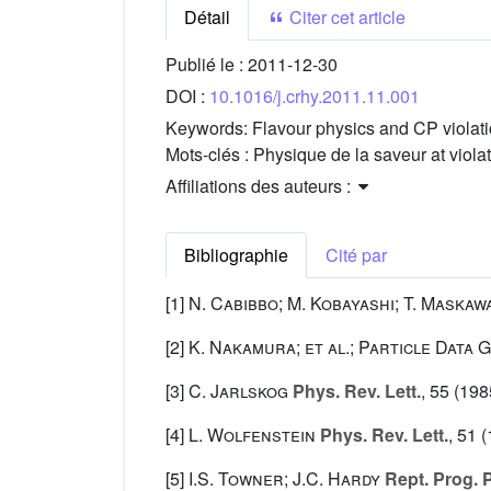
Détail
Citer cet article
Publié le :
2011-12-30
DOI :
10.1016/j.crhy.2011.11.001
Keywords:
Flavour physics and CP violat
Mots-clés :
Physique de la saveur at viola
Affiliations des auteurs :
Bibliographie
Cité par
[1]
N. Cabibbo; M. Kobayashi; T. Maskaw
[2]
K. Nakamura; et al.; Particle Data 
[3]
C. Jarlskog
Phys. Rev. Lett.
, 55
(1985
[4]
L. Wolfenstein
Phys. Rev. Lett.
, 51
(
[5]
I.S. Towner; J.C. Hardy
Rept. Prog. 