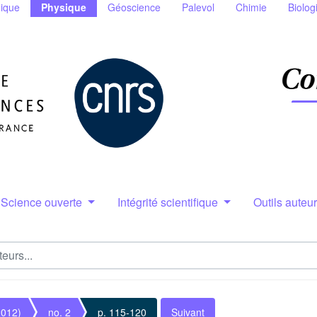
ique
Physique
Géoscience
Palevol
Chimie
Biolog
Science ouverte
Intégrité scientifique
Outils auteu
2012)
no. 2
p. 115-120
Suivant