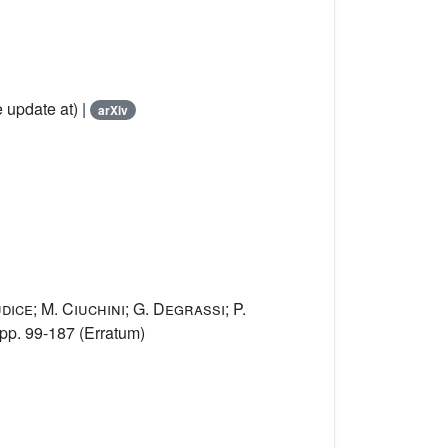
 update at) |
arXiv
udice; M. Ciuchini; G. Degrassi; P.
pp. 99-187 (Erratum)