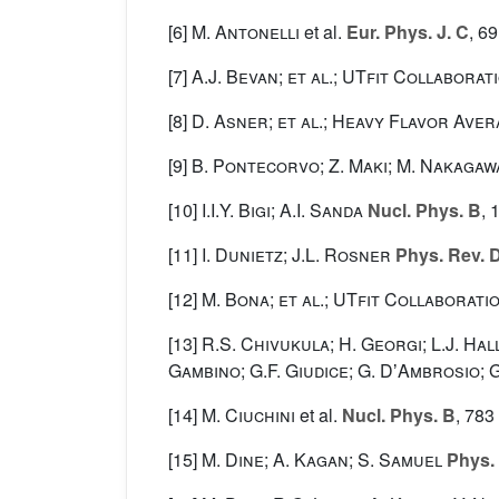
[6]
M. Antonelli
et al.
Eur. Phys. J. C
, 69
[7]
A.J. Bevan; et al.; UTfit Collaborat
[8]
D. Asner; et al.; Heavy Flavor Ave
[9]
B. Pontecorvo; Z. Maki; M. Nakagawa
[10]
I.I.Y. Bigi; A.I. Sanda
Nucl. Phys. B
, 
[11]
I. Dunietz; J.L. Rosner
Phys. Rev. 
[12]
M. Bona; et al.; UTfit Collaborati
[13]
R.S. Chivukula; H. Georgi; L.J. Hall;
Gambino; G.F. Giudice; G. DʼAmbrosio; G.
[14]
M. Ciuchini
et al.
Nucl. Phys. B
, 783
[15]
M. Dine; A. Kagan; S. Samuel
Phys. 