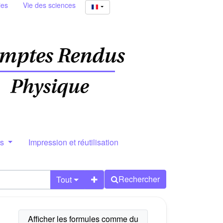
ies
Vie des sciences
rs
Impression et réutilisation
Rechercher
Tout