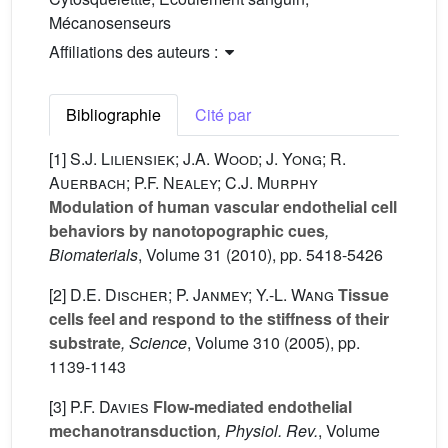
Mécanosenseurs
Affiliations des auteurs :
Bibliographie
Cité par
[1]
S.J. Liliensiek; J.A. Wood; J. Yong; R.
Auerbach; P.F. Nealey; C.J. Murphy
Modulation of human vascular endothelial cell
behaviors by nanotopographic cues
,
Biomaterials
, Volume 31
(2010), pp. 5418-5426
[2]
D.E. Discher; P. Janmey; Y.-L. Wang
Tissue
cells feel and respond to the stiffness of their
substrate
, Science
, Volume 310
(2005), pp.
1139-1143
[3]
P.F. Davies
Flow-mediated endothelial
mechanotransduction
, Physiol. Rev.
, Volume