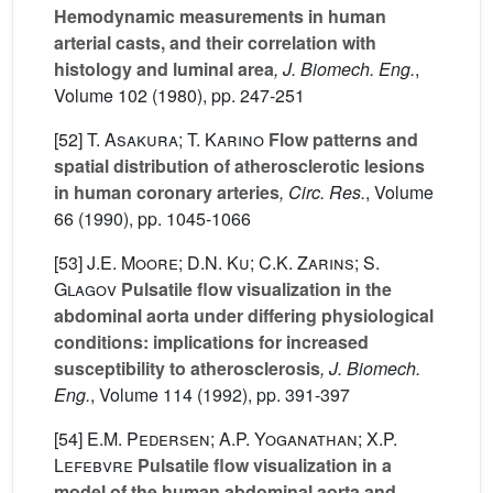
Hemodynamic measurements in human
arterial casts, and their correlation with
histology and luminal area
, J. Biomech. Eng.
,
Volume 102
(1980), pp. 247-251
[52]
T. Asakura; T. Karino
Flow patterns and
spatial distribution of atherosclerotic lesions
in human coronary arteries
, Circ. Res.
, Volume
66
(1990), pp. 1045-1066
[53]
J.E. Moore; D.N. Ku; C.K. Zarins; S.
Glagov
Pulsatile flow visualization in the
abdominal aorta under differing physiological
conditions: implications for increased
susceptibility to atherosclerosis
, J. Biomech.
Eng.
, Volume 114
(1992), pp. 391-397
[54]
E.M. Pedersen; A.P. Yoganathan; X.P.
Lefebvre
Pulsatile flow visualization in a
model of the human abdominal aorta and