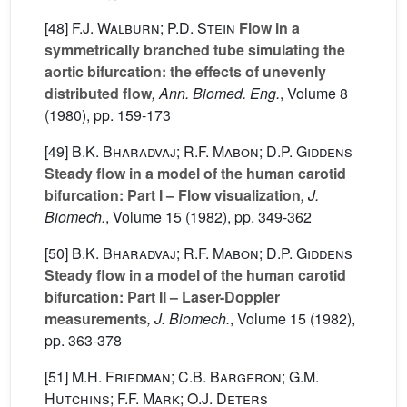
[48]
F.J. Walburn; P.D. Stein
Flow in a
symmetrically branched tube simulating the
aortic bifurcation: the effects of unevenly
distributed flow
, Ann. Biomed. Eng.
, Volume 8
(1980), pp. 159-173
[49]
B.K. Bharadvaj; R.F. Mabon; D.P. Giddens
Steady flow in a model of the human carotid
bifurcation: Part I – Flow visualization
, J.
Biomech.
, Volume 15
(1982), pp. 349-362
[50]
B.K. Bharadvaj; R.F. Mabon; D.P. Giddens
Steady flow in a model of the human carotid
bifurcation: Part II – Laser-Doppler
measurements
, J. Biomech.
, Volume 15
(1982),
pp. 363-378
[51]
M.H. Friedman; C.B. Bargeron; G.M.
Hutchins; F.F. Mark; O.J. Deters