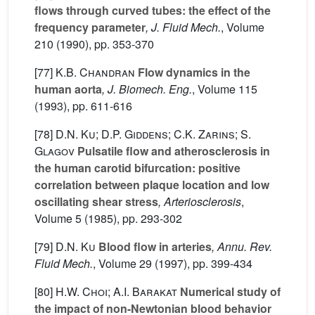
flows through curved tubes: the effect of the
frequency parameter
, J. Fluid Mech.
, Volume
210
(1990), pp. 353-370
[77]
K.B. Chandran
Flow dynamics in the
human aorta
, J. Biomech. Eng.
, Volume 115
(1993), pp. 611-616
[78]
D.N. Ku; D.P. Giddens; C.K. Zarins; S.
Glagov
Pulsatile flow and atherosclerosis in
the human carotid bifurcation: positive
correlation between plaque location and low
oscillating shear stress
, Arteriosclerosis
,
Volume 5
(1985), pp. 293-302
[79]
D.N. Ku
Blood flow in arteries
, Annu. Rev.
Fluid Mech.
, Volume 29
(1997), pp. 399-434
[80]
H.W. Choi; A.I. Barakat
Numerical study of
the impact of non-Newtonian blood behavior