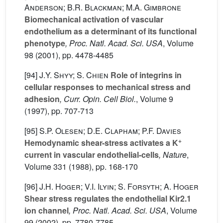
Anderson; B.R. Blackman; M.A. Gimbrone
Biomechanical activation of vascular
endothelium as a determinant of its functional
phenotype
, Proc. Natl. Acad. Sci. USA
, Volume
98
(2001), pp. 4478-4485
[94]
J.Y. Shyy; S. Chien
Role of integrins in
cellular responses to mechanical stress and
adhesion
, Curr. Opin. Cell Biol.
, Volume 9
(1997), pp. 707-713
[95]
S.P. Olesen; D.E. Clapham; P.F. Davies
+
Hemodynamic shear-stress activates a K
current in vascular endothelial-cells
, Nature
,
Volume 331
(1988), pp. 168-170
[96]
J.H. Hoger; V.I. Ilyin; S. Forsyth; A. Hoger
Shear stress regulates the endothelial Kir2.1
ion channel
, Proc. Natl. Acad. Sci. USA
, Volume
99
(2002), pp. 7780-7785