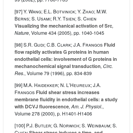
[97]
Y. Wang; E.L. Botvinick; Y. Zhao; M.W.
Berns; S. Usami; R.Y. Tsien; S. Chien
Visualizing the mechanical activation of Src
,
Nature
, Volume 434
(2005), pp. 1040-1045
[98]
S.R. Gudi; C.B. Clark; J.A. Frangos
Fluid
flow rapidly activates G proteins in human
endothelial cells: involvement of G proteins in
mechanochemical signal transduction
, Circ.
Res.
, Volume 79
(1996), pp. 834-839
[99]
M.A. Haidekker; N. LʼHeureux; J.A.
Frangos
Fluid shear stress increases
membrane fluidity in endothelial cells: a study
with DCVJ fluorescence
, Am. J. Physiol.
,
Volume 278
(2000), p. H1401-H1406
[100]
P.J. Butler; G. Norwich; S. Weinbaum; S.
Chien
Shear stress induces a time- and