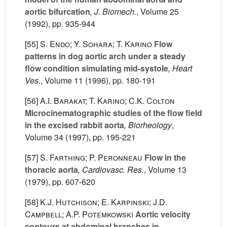
aortic bifurcation
, J. Biomech.
, Volume 25
(1992), pp. 935-944
[55]
S. Endo; Y. Sohara; T. Karino
Flow
patterns in dog aortic arch under a steady
flow condition simulating mid-systole
, Heart
Ves.
, Volume 11
(1996), pp. 180-191
[56]
A.I. Barakat; T. Karino; C.K. Colton
Microcinematographic studies of the flow field
in the excised rabbit aorta
, Biorheology
,
Volume 34
(1997), pp. 195-221
[57]
S. Farthing; P. Peronneau
Flow in the
thoracic aorta
, Cardiovasc. Res.
, Volume 13
(1979), pp. 607-620
[58]
K.J. Hutchison; E. Karpinski; J.D.
Campbell; A.P. Potemkowski
Aortic velocity
contours at abdominal branches in