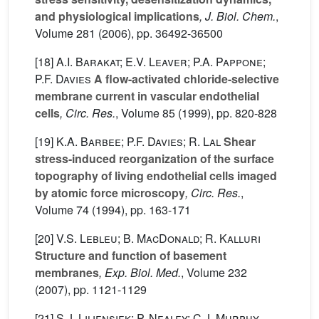
and physiological implications
, J. Biol. Chem.
,
Volume 281
(2006), pp. 36492-36500
[18]
A.I. Barakat; E.V. Leaver; P.A. Pappone;
P.F. Davies
A flow-activated chloride-selective
membrane current in vascular endothelial
cells
, Circ. Res.
, Volume 85
(1999), pp. 820-828
[19]
K.A. Barbee; P.F. Davies; R. Lal
Shear
stress-induced reorganization of the surface
topography of living endothelial cells imaged
by atomic force microscopy
, Circ. Res.
,
Volume 74
(1994), pp. 163-171
[20]
V.S. Lebleu; B. MacDonald; R. Kalluri
Structure and function of basement
membranes
, Exp. Biol. Med.
, Volume 232
(2007), pp. 1121-1129
[21]
S.J. Liliensiek; P. Nealey; C.J. Murphy