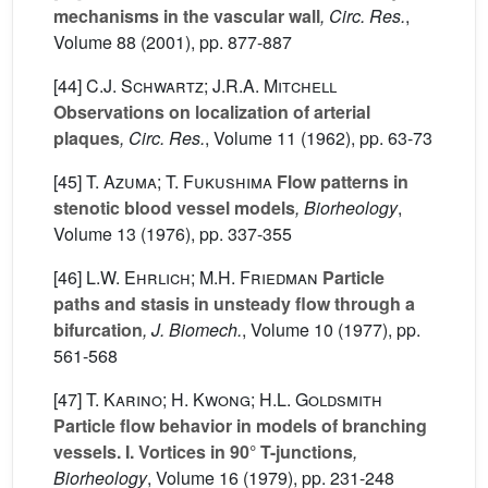
mechanisms in the vascular wall
, Circ. Res.
,
Volume 88
(2001), pp. 877-887
[44]
C.J. Schwartz; J.R.A. Mitchell
Observations on localization of arterial
plaques
, Circ. Res.
, Volume 11
(1962), pp. 63-73
[45]
T. Azuma; T. Fukushima
Flow patterns in
stenotic blood vessel models
, Biorheology
,
Volume 13
(1976), pp. 337-355
[46]
L.W. Ehrlich; M.H. Friedman
Particle
paths and stasis in unsteady flow through a
bifurcation
, J. Biomech.
, Volume 10
(1977), pp.
561-568
[47]
T. Karino; H. Kwong; H.L. Goldsmith
Particle flow behavior in models of branching
vessels. I. Vortices in 90° T-junctions
,
Biorheology
, Volume 16
(1979), pp. 231-248