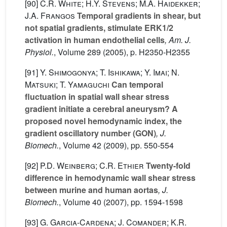
[90]
C.R. White; H.Y. Stevens; M.A. Haidekker;
J.A. Frangos
Temporal gradients in shear, but
not spatial gradients, stimulate ERK1/2
activation in human endothelial cells
, Am. J.
Physiol.
, Volume 289
(2005), p. H2350-H2355
[91]
Y. Shimogonya; T. Ishikawa; Y. Imai; N.
Matsuki; T. Yamaguchi
Can temporal
fluctuation in spatial wall shear stress
gradient initiate a cerebral aneurysm? A
proposed novel hemodynamic index, the
gradient oscillatory number (GON)
, J.
Biomech.
, Volume 42
(2009), pp. 550-554
[92]
P.D. Weinberg; C.R. Ethier
Twenty-fold
difference in hemodynamic wall shear stress
between murine and human aortas
, J.
Biomech.
, Volume 40
(2007), pp. 1594-1598
[93]
G. Garcia-Cardena; J. Comander; K.R.