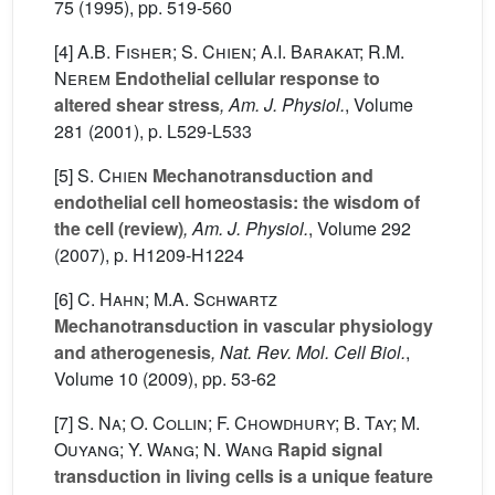
75
(1995), pp. 519-560
[4]
A.B. Fisher; S. Chien; A.I. Barakat; R.M.
Nerem
Endothelial cellular response to
altered shear stress
, Am. J. Physiol.
, Volume
281
(2001), p. L529-L533
[5]
S. Chien
Mechanotransduction and
endothelial cell homeostasis: the wisdom of
the cell (review)
, Am. J. Physiol.
, Volume 292
(2007), p. H1209-H1224
[6]
C. Hahn; M.A. Schwartz
Mechanotransduction in vascular physiology
and atherogenesis
, Nat. Rev. Mol. Cell Biol.
,
Volume 10
(2009), pp. 53-62
[7]
S. Na; O. Collin; F. Chowdhury; B. Tay; M.
Ouyang; Y. Wang; N. Wang
Rapid signal
transduction in living cells is a unique feature