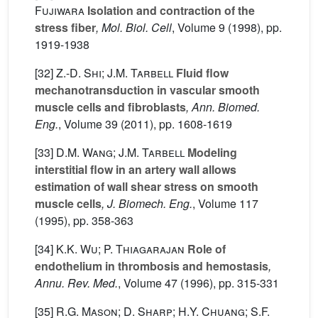
Fujiwara
Isolation and contraction of the
stress fiber
, Mol. Biol. Cell
, Volume 9
(1998), pp.
1919-1938
[32]
Z.-D. Shi; J.M. Tarbell
Fluid flow
mechanotransduction in vascular smooth
muscle cells and fibroblasts
, Ann. Biomed.
Eng.
, Volume 39
(2011), pp. 1608-1619
[33]
D.M. Wang; J.M. Tarbell
Modeling
interstitial flow in an artery wall allows
estimation of wall shear stress on smooth
muscle cells
, J. Biomech. Eng.
, Volume 117
(1995), pp. 358-363
[34]
K.K. Wu; P. Thiagarajan
Role of
endothelium in thrombosis and hemostasis
,
Annu. Rev. Med.
, Volume 47
(1996), pp. 315-331
[35]
R.G. Mason; D. Sharp; H.Y. Chuang; S.F.