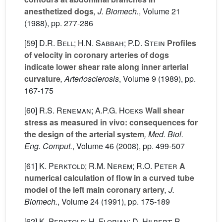
anesthetized dogs
, J. Biomech.
, Volume 21
(1988), pp. 277-286
[59]
D.R. Bell; H.N. Sabbah; P.D. Stein
Profiles
of velocity in coronary arteries of dogs
indicate lower shear rate along inner arterial
curvature
, Arteriosclerosis
, Volume 9
(1989), pp.
167-175
[60]
R.S. Reneman; A.P.G. Hoeks
Wall shear
stress as measured in vivo: consequences for
the design of the arterial system
, Med. Biol.
Eng. Comput.
, Volume 46
(2008), pp. 499-507
[61]
K. Perktold; R.M. Nerem; R.O. Peter
A
numerical calculation of flow in a curved tube
model of the left main coronary artery
, J.
Biomech.
, Volume 24
(1991), pp. 175-189
[62]
K. Perktold; H. Florian; D. Hilbert; R.