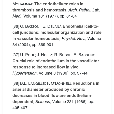
Mohammad
The endothelium: roles in
thrombosis and hemostasis
, Arch. Pathol. Lab.
Med.
, Volume 101
(1977), pp. 61-64
[36]
G. Bazzoni; E. Dejana
Endothelial cell-to-
cell junctions: molecular organization and role
in vascular homeostasis
, Physiol. Rev.
, Volume
84
(2004), pp. 869-901
[37]
U. Pohl; J. Holtz; R. Busse; E. Bassenge
Crucial role of endothelium in the vasodilator
response to increased flow in vivo
,
Hypertension
, Volume 8
(1986), pp. 37-44
[38]
B.L. Langille; F. OʼDonnell
Reductions in
arterial diameter produced by chronic
decreases in blood flow are endothelium-
dependent
, Science
, Volume 231
(1986), pp.
405-407