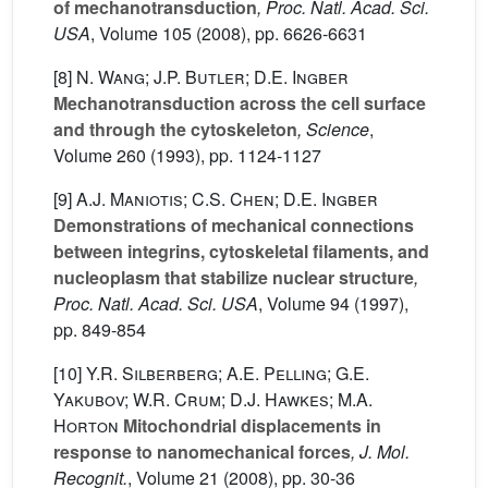
of mechanotransduction
, Proc. Natl. Acad. Sci.
USA
, Volume 105
(2008), pp. 6626-6631
[8]
N. Wang; J.P. Butler; D.E. Ingber
Mechanotransduction across the cell surface
and through the cytoskeleton
, Science
,
Volume 260
(1993), pp. 1124-1127
[9]
A.J. Maniotis; C.S. Chen; D.E. Ingber
Demonstrations of mechanical connections
between integrins, cytoskeletal filaments, and
nucleoplasm that stabilize nuclear structure
,
Proc. Natl. Acad. Sci. USA
, Volume 94
(1997),
pp. 849-854
[10]
Y.R. Silberberg; A.E. Pelling; G.E.
Yakubov; W.R. Crum; D.J. Hawkes; M.A.
Horton
Mitochondrial displacements in
response to nanomechanical forces
, J. Mol.
Recognit.
, Volume 21
(2008), pp. 30-36