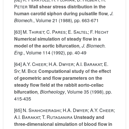
Peter
Wall shear stress distribution in the
human carotid siphon during pulsatile flow
, J.
Biomech.
, Volume 21
(1988), pp. 663-671
[63]
M. Thiriet; C. Pares; E. Saltel; F. Hecht
Numerical simulation of steady flow in a
model of the aortic bifurcation
, J. Biomech.
Eng.
, Volume 114
(1992), pp. 40-49
[64]
A.Y. Cheer; H.A. Dwyer; A.I. Barakat; E.
Sy; M. Bice
Computational study of the effect
of geometric and flow parameters on the
steady flow field at the rabbit aorto-celiac
bifurcation
, Biorheology
, Volume 35
(1998), pp.
415-435
[65]
N. Shahcheraghi; H.A. Dwyer; A.Y. Cheer;
A.I. Barakat; T. Rutaganira
Unsteady and
three-dimensional simulation of blood flow in