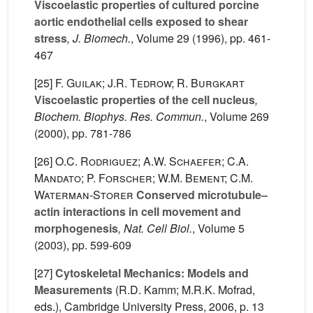
Viscoelastic properties of cultured porcine
aortic endothelial cells exposed to shear
stress
, J. Biomech.
, Volume 29
(1996), pp. 461-
467
[25]
F. Guilak; J.R. Tedrow; R. Burgkart
Viscoelastic properties of the cell nucleus
,
Biochem. Biophys. Res. Commun.
, Volume 269
(2000), pp. 781-786
[26]
O.C. Rodriguez; A.W. Schaefer; C.A.
Mandato; P. Forscher; W.M. Bement; C.M.
Waterman-Storer
Conserved microtubule–
actin interactions in cell movement and
morphogenesis
, Nat. Cell Biol.
, Volume 5
(2003), pp. 599-609
[27]
Cytoskeletal Mechanics: Models and
Measurements
(R.D. Kamm; M.R.K. Mofrad,
eds.), Cambridge University Press, 2006, p. 13