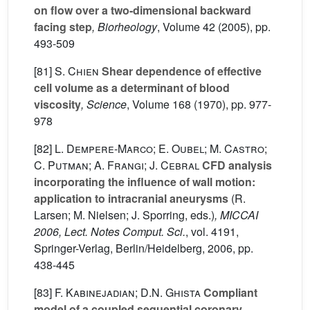
on flow over a two-dimensional backward
facing step
, Biorheology
, Volume 42
(2005), pp.
493-509
[81]
S. Chien
Shear dependence of effective
cell volume as a determinant of blood
viscosity
, Science
, Volume 168
(1970), pp. 977-
978
[82]
L. Dempere-Marco; E. Oubel; M. Castro;
C. Putman; A. Frangi; J. Cebral
CFD analysis
incorporating the influence of wall motion:
application to intracranial aneurysms
(R.
Larsen; M. Nielsen; J. Sporring, eds.)
, MICCAI
2006, Lect. Notes Comput. Sci.
, vol. 4191
,
Springer-Verlag, Berlin/Heidelberg, 2006, pp.
438-445
[83]
F. Kabinejadian; D.N. Ghista
Compliant
model of a coupled sequential coronary