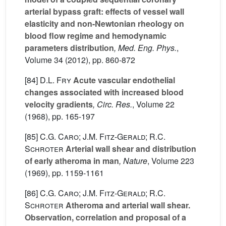
arterial bypass graft: effects of vessel wall
elasticity and non-Newtonian rheology on
blood flow regime and hemodynamic
parameters distribution
, Med. Eng. Phys.
,
Volume 34
(2012), pp. 860-872
[84]
D.L. Fry
Acute vascular endothelial
changes associated with increased blood
velocity gradients
, Circ. Res.
, Volume 22
(1968), pp. 165-197
[85]
C.G. Caro; J.M. Fitz-Gerald; R.C.
Schroter
Arterial wall shear and distribution
of early atheroma in man
, Nature
, Volume 223
(1969), pp. 1159-1161
[86]
C.G. Caro; J.M. Fitz-Gerald; R.C.
Schroter
Atheroma and arterial wall shear.
Observation, correlation and proposal of a