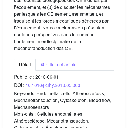
des réponses biologiques des CE induites par
lʼécoulement, et (3) de discuter les mécanismes
par lesquels les CE sentent, transmettent, et
traduisent les forces mécaniques générées par
lʼécoulement. Nous conclurons en présentant
quelques perspectives dans le domaine
hautement interdisciplinaire de la
mécanotransduction des CE.
Détail
Citer cet article
Publié le :
2013-06-01
DOI :
10.1016/j.crhy.2013.05.003
Keywords:
Endothelial cells, Atherosclerosis,
Mechanotransduction, Cytoskeleton, Blood flow,
Mechanosensors
Mots-clés :
Cellules endothéliales,
Athérosclérose, Mécanotransduction,
Cytosquelettte, Écoulement sanguin,