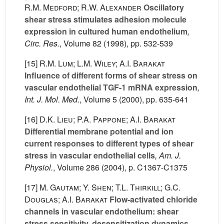
R.M. Medford; R.W. Alexander
Oscillatory
shear stress stimulates adhesion molecule
expression in cultured human endothelium
,
Circ. Res.
, Volume 82
(1998), pp. 532-539
[15]
R.M. Lum; L.M. Wiley; A.I. Barakat
Influence of different forms of shear stress on
vascular endothelial TGF-1 mRNA expression
,
Int. J. Mol. Med.
, Volume 5
(2000), pp. 635-641
[16]
D.K. Lieu; P.A. Pappone; A.I. Barakat
Differential membrane potential and ion
current responses to different types of shear
stress in vascular endothelial cells
, Am. J.
Physiol.
, Volume 286
(2004), p. C1367-C1375
[17]
M. Gautam; Y. Shen; T.L. Thirkill; G.C.
Douglas; A.I. Barakat
Flow-activated chloride
channels in vascular endothelium: shear
stress sensitivity, desensitization dynamics,