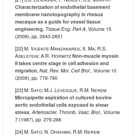
Characterization of endothelial basement
membrane nanotopography in rhesus
macaque as a guide for vessel tissue
engineering
, Tissue Eng. Part A
, Volume 15
(2009), pp. 2643-2651
[22]
M. Vicente-Manzanares; X. Ma; R.S.
Adelstein; A.R. Horwitz
Non-muscle myosin
II takes centre stage in cell adhesion and
migration
, Nat. Rev. Mol. Cell Biol.
, Volume 10
(2009), pp. 778-790
[23]
M. Sato; M.J. Levesque; R.M. Nerem
Micropipette aspiration of cultured bovine
aortic endothelial cells exposed to shear
stress
, Arterioscler. Thromb. Vasc. Biol.
, Volume
7
(1987), pp. 276-286
[24]
M. Sato; N. Ohshima; R.M. Nerem