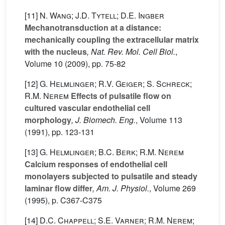
[11]
N. Wang; J.D. Tytell; D.E. Ingber
Mechanotransduction at a distance:
mechanically coupling the extracellular matrix
with the nucleus
, Nat. Rev. Mol. Cell Biol.
,
Volume 10
(2009), pp. 75-82
[12]
G. Helmlinger; R.V. Geiger; S. Schreck;
R.M. Nerem
Effects of pulsatile flow on
cultured vascular endothelial cell
morphology
, J. Biomech. Eng.
, Volume 113
(1991), pp. 123-131
[13]
G. Helmlinger; B.C. Berk; R.M. Nerem
Calcium responses of endothelial cell
monolayers subjected to pulsatile and steady
laminar flow differ
, Am. J. Physiol.
, Volume 269
(1995), p. C367-C375
[14]
D.C. Chappell; S.E. Varner; R.M. Nerem;