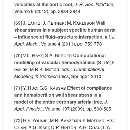
velocities at the aortic root
, J. R. Soc. Interface
,
Volume 9
(2012), pp. 2834-2844
[69]
J. Lantz; J. Renner; M. Karlsson
Wall
shear stress in a subject specific human aorta
– influence of fluid–structure interaction
, Int. J.
Appl. Mech.
, Volume 4
(2011), pp. 759-778
[70]
V.L. Rayz; S.A. Berger
Computational
modeling of vascular hemodynamics
(S. De; F.
Guilak; M.R.K. Mofrad, eds.)
, Computational
Modeling in Biomechanics
, Springer, 2010
[71]
Y. Huo; G.S. Kassab
Effect of compliance
and hematocrit on wall shear stress in a
model of the entire coronary arterial tree
, J.
Appl. Physiol.
, Volume 107
(2009), pp. 500-505
[72]
H.F. Younis; M.R. Kaazempur-Mofrad; R.C.
Chan; A.G. Isasi; D.P. Hinton; A.H. Chau; L.A.