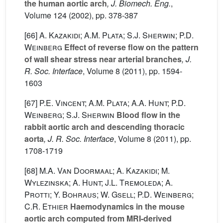
the human aortic arch
, J. Biomech. Eng.
,
Volume 124
(2002), pp. 378-387
[66]
A. Kazakidi; A.M. Plata; S.J. Sherwin; P.D.
Weinberg
Effect of reverse flow on the pattern
of wall shear stress near arterial branches
, J.
R. Soc. Interface
, Volume 8
(2011), pp. 1594-
1603
[67]
P.E. Vincent; A.M. Plata; A.A. Hunt; P.D.
Weinberg; S.J. Sherwin
Blood flow in the
rabbit aortic arch and descending thoracic
aorta
, J. R. Soc. Interface
, Volume 8
(2011), pp.
1708-1719
[68]
M.A. Van Doormaal; A. Kazakidi; M.
Wylezinska; A. Hunt; J.L. Tremoleda; A.
Protti; Y. Bohraus; W. Gsell; P.D. Weinberg;
C.R. Ethier
Haemodynamics in the mouse
aortic arch computed from MRI-derived