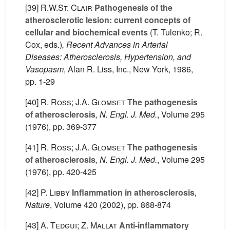
[39]
R.W.St. Clair
Pathogenesis of the
atherosclerotic lesion: current concepts of
cellular and biochemical events
(T. Tulenko; R.
Cox, eds.)
, Recent Advances in Arterial
Diseases: Atherosclerosis, Hypertension, and
Vasopasm
, Alan R. Liss, Inc., New York, 1986,
pp. 1-29
[40]
R. Ross; J.A. Glomset
The pathogenesis
of atherosclerosis
, N. Engl. J. Med.
, Volume 295
(1976), pp. 369-377
[41]
R. Ross; J.A. Glomset
The pathogenesis
of atherosclerosis
, N. Engl. J. Med.
, Volume 295
(1976), pp. 420-425
[42]
P. Libby
Inflammation in atherosclerosis
,
Nature
, Volume 420
(2002), pp. 868-874
[43]
A. Tedgui; Z. Mallat
Anti-inflammatory