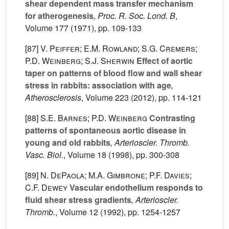
shear dependent mass transfer mechanism
for atherogenesis
, Proc. R. Soc. Lond. B
,
Volume 177
(1971), pp. 109-133
[87]
V. Peiffer; E.M. Rowland; S.G. Cremers;
P.D. Weinberg; S.J. Sherwin
Effect of aortic
taper on patterns of blood flow and wall shear
stress in rabbits: association with age
,
Atherosclerosis
, Volume 223
(2012), pp. 114-121
[88]
S.E. Barnes; P.D. Weinberg
Contrasting
patterns of spontaneous aortic disease in
young and old rabbits
, Arterioscler. Thromb.
Vasc. Biol.
, Volume 18
(1998), pp. 300-308
[89]
N. DePaola; M.A. Gimbrone; P.F. Davies;
C.F. Dewey
Vascular endothelium responds to
fluid shear stress gradients
, Arterioscler.
Thromb.
, Volume 12
(1992), pp. 1254-1257