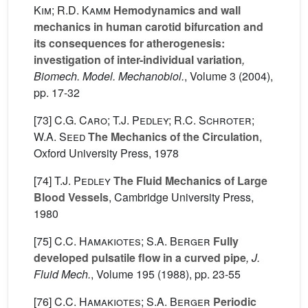
Kim; R.D. Kamm
Hemodynamics and wall
mechanics in human carotid bifurcation and
its consequences for atherogenesis:
investigation of inter-individual variation
,
Biomech. Model. Mechanobiol.
, Volume 3
(2004),
pp. 17-32
[73]
C.G. Caro; T.J. Pedley; R.C. Schroter;
W.A. Seed
The Mechanics of the Circulation
,
Oxford University Press, 1978
[74]
T.J. Pedley
The Fluid Mechanics of Large
Blood Vessels
, Cambridge University Press,
1980
[75]
C.C. Hamakiotes; S.A. Berger
Fully
developed pulsatile flow in a curved pipe
, J.
Fluid Mech.
, Volume 195
(1988), pp. 23-55
[76]
C.C. Hamakiotes; S.A. Berger
Periodic