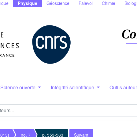
ique
Physique
Géoscience
Palevol
Chimie
Biolog
Science ouverte
Intégrité scientifique
Outils auteu
2013)
no. 7
p. 553-563
Suivant