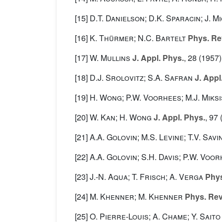
[15]
D.T. Danielson; D.K. Sparacin; J. M
[16]
K. Thürmer; N.C. Bartelt
Phys. Rev
[17]
W. Mullins
J. Appl. Phys.
, 28
(1957),
[18]
D.J. Srolovitz; S.A. Safran
J. Appl
[19]
H. Wong; P.W. Voorhees; M.J. Miksis
[20]
W. Kan; H. Wong
J. Appl. Phys.
, 97
(
[21]
A.A. Golovin; M.S. Levine; T.V. Savi
[22]
A.A. Golovin; S.H. Davis; P.W. Voo
[23]
J.-N. Aqua; T. Frisch; A. Verga
Phys
[24]
M. Khenner; M. Khenner
Phys. Rev
[25]
O. Pierre-Louis; A. Chame; Y. Saito