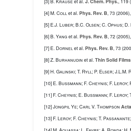
[3]
B. Krause
et al.
J. Chem. Phys.
, 119
(
[4]
M. Coll
et al.
Phys. Rev. B
, 73
(2006),
[5]
E.J. Luber; B.C. Olsen; C. Ophus; D. 
[6]
B. Yang
et al.
Phys. Rev. B
, 72
(2005),
[7]
E. Dornel
et al.
Phys. Rev. B
, 73
(200
[8]
Z. Burhanudin
et al.
Thin Solid Films
[9]
H. Galinski; T. Ryll; P. Elser; J.L.M
[10]
E. Bussmann; F. Cheynis; F. Leroy; 
[11]
F. Cheynis; E. Bussmann; F. Leroy;
[12]
Jongpil Ye; Carl V. Thompson
Acta
[13]
F. Leroy; F. Cheynis; T. Passanante
[14]
M. Aouassa; L. Favre; A. Ronda; H.