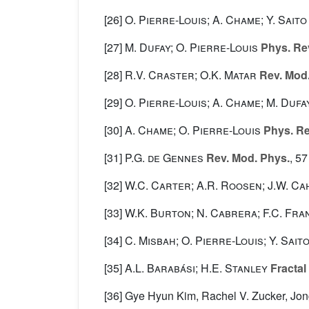
[26]
O. Pierre-Louis; A. Chame; Y. Saito
[27]
M. Dufay; O. Pierre-Louis
Phys. Rev
[28]
R.V. Craster; O.K. Matar
Rev. Mod.
[29]
O. Pierre-Louis; A. Chame; M. Dufa
[30]
A. Chame; O. Pierre-Louis
Phys. Re
[31]
P.G. de Gennes
Rev. Mod. Phys.
, 57
[32]
W.C. Carter; A.R. Roosen; J.W. Cah
[33]
W.K. Burton; N. Cabrera; F.C. Fra
[34]
C. Misbah; O. Pierre-Louis; Y. Sait
[35]
A.L. Barabási; H.E. Stanley
Fractal
[36] Gye Hyun Kim, Rachel V. Zucker, Jong