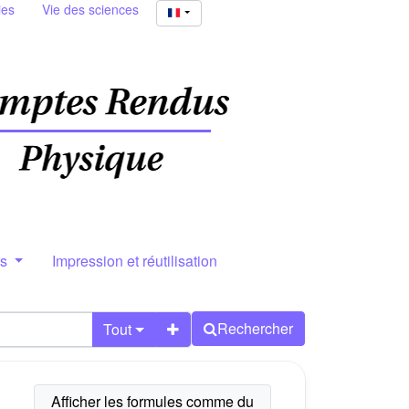
ies
Vie des sciences
rs
Impression et réutilisation
Rechercher
Tout