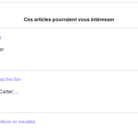
Ces articles pourraient vous intéresser
g
er
ed thin film
rter; ...
silicon on insulator