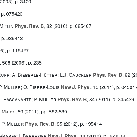
2003), p. 3429
 p. 075420
Mitlin
Phys. Rev. B
, 82
(2010), p. 085407
 p. 235413
6), p. 115427
, 508
(2006), p. 235
. Rupp; A. Bieberle-Hütter; L.J. Gauckler
Phys. Rev. B
, 82
(2
P. Müller; O. Pierre-Louis
New J. Phys.
, 13
(2011), p. 04301
 T. Passanante; P. Muller
Phys. Rev. B
, 84
(2011), p. 245439
 Mater.
, 59
(2011), pp. 582-589
; P. Muller
Phys. Rev. B
, 85
(2012), p. 195414
 Maaref; I. Berbezier
New J. Phys.
, 14
(2012), p. 063038