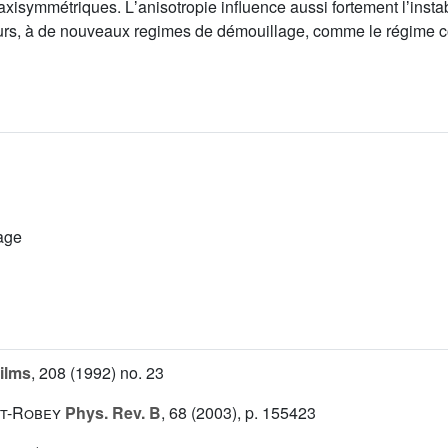
axisymmétriques. Lʼanisotropie influence aussi fortement lʼinsta
eurs, à de nouveaux regimes de démouillage, comme le régime 
lage
ilms
, 208
(1992) no. 23
tt-Robey
Phys. Rev. B
, 68
(2003), p. 155423