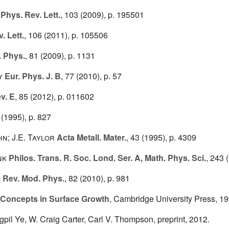
Phys. Rev. Lett.
, 103
(2009), p. 195501
. Lett.
, 106
(2011), p. 105506
 Phys.
, 81
(2009), p. 1131
y
Eur. Phys. J. B
, 77
(2010), p. 57
v. E
, 85
(2012), p. 011602
(1995), p. 827
n; J.E. Taylor
Acta Metall. Mater.
, 43
(1995), p. 4309
nk
Philos. Trans. R. Soc. Lond. Ser. A, Math. Phys. Sci.
, 243
(
o
Rev. Mod. Phys.
, 82
(2010), p. 981
 Concepts in Surface Growth
, Cambridge University Press, 1
pil Ye, W. Craig Carter, Carl V. Thompson, preprint, 2012.