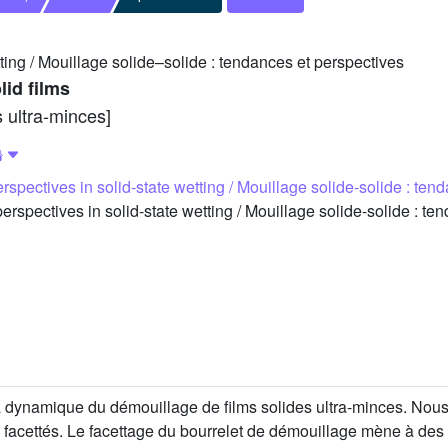
ting / Mouillage solide–solide : tendances et perspectives
lid films
 ultra-minces]
spectives in solid-state wetting / Mouillage solide-solide : ten
pectives in solid-state wetting / Mouillage solide-solide : te
ynamique du démouillage de films solides ultra-minces. Nous di
 facettés. Le facettage du bourrelet de démouillage mène à des 