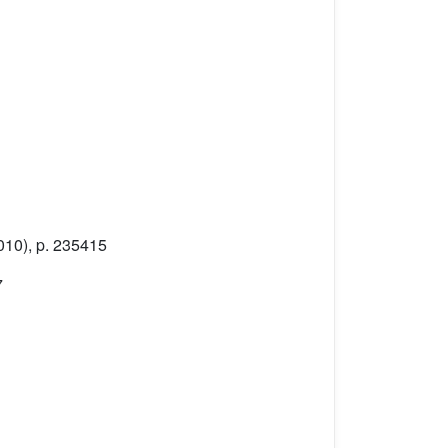
010), p. 235415
7