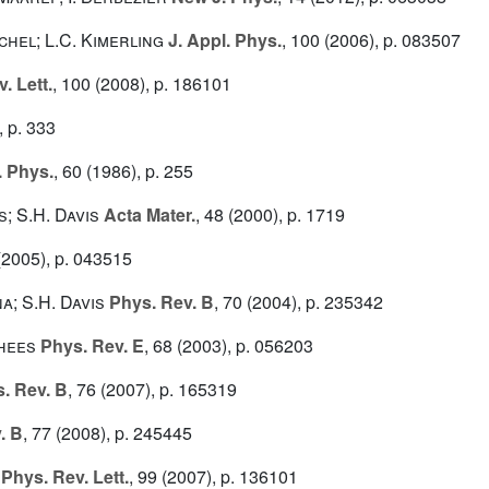
ichel; L.C. Kimerling
J. Appl. Phys.
, 100
(2006), p. 083507
. Lett.
, 100
(2008), p. 186101
 p. 333
. Phys.
, 60
(1986), p. 255
; S.H. Davis
Acta Mater.
, 48
(2000), p. 1719
2005), p. 043515
na; S.H. Davis
Phys. Rev. B
, 70
(2004), p. 235342
rhees
Phys. Rev. E
, 68
(2003), p. 056203
. Rev. B
, 76
(2007), p. 165319
. B
, 77
(2008), p. 245445
Phys. Rev. Lett.
, 99
(2007), p. 136101