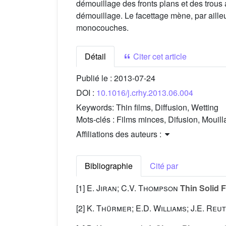
démouillage des fronts plans et des trous 
démouillage. Le facettage mène, par aill
monocouches.
Détail
Citer cet article
Publié le :
2013-07-24
DOI :
10.1016/j.crhy.2013.06.004
Keywords:
Thin films, Diffusion, Wetting
Mots-clés :
Films minces, Difusion, Mouil
Affiliations des auteurs :
Bibliographie
Cité par
[1]
E. Jiran; C.V. Thompson
Thin Solid F
[2]
K. Thürmer; E.D. Williams; J.E. Reu