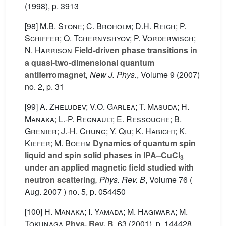
(1998), p. 3913
[98]
M.B. Stone; C. Broholm; D.H. Reich; P.
Schiffer; O. Tchernyshyov; P. Vorderwisch;
N. Harrison
Field-driven phase transitions in
a quasi-two-dimensional quantum
antiferromagnet
, New J. Phys.
, Volume 9
(2007)
no. 2, p. 31
[99]
A. Zheludev; V.O. Garlea; T. Masuda; H.
Manaka; L.-P. Regnault; E. Ressouche; B.
Grenier; J.-H. Chung; Y. Qiu; K. Habicht; K.
Kiefer; M. Boehm
Dynamics of quantum spin
liquid and spin solid phases in IPA–CuCl
3
under an applied magnetic field studied with
neutron scattering
, Phys. Rev. B
, Volume 76
(
Aug. 2007 ) no. 5, p. 054450
[100]
H. Manaka; I. Yamada; M. Hagiwara; M.
Tokunaga
Phys. Rev. B
, 63
(2001), p. 144428