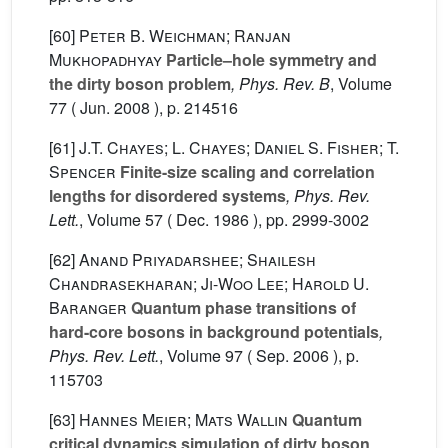
[60]
Peter B. Weichman; Ranjan
Mukhopadhyay
Particle–hole symmetry and
the dirty boson problem
, Phys. Rev. B
, Volume
77
( Jun. 2008 ), p. 214516
[61]
J.T. Chayes; L. Chayes; Daniel S. Fisher; T.
Spencer
Finite-size scaling and correlation
lengths for disordered systems
, Phys. Rev.
Lett.
, Volume 57
( Dec. 1986 ), pp. 2999-3002
[62]
Anand Priyadarshee; Shailesh
Chandrasekharan; Ji-Woo Lee; Harold U.
Baranger
Quantum phase transitions of
hard-core bosons in background potentials
,
Phys. Rev. Lett.
, Volume 97
( Sep. 2006 ), p.
115703
[63]
Hannes Meier; Mats Wallin
Quantum
critical dynamics simulation of dirty boson