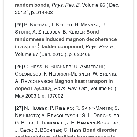
random bonds
, Phys. Rev. B
, Volume 86
( Dec.
2012 ), p. 214408
[25]
B. Náfrádi; T. Keller; H. Manaka; U.
Stuhr; A. Zheludev; B. Keimer
Bond
randomness induced magnon decoherence
1
2
in a spin-
ladder compound
, Phys. Rev. B
,
Volume 87
( Jan. 2013 ), p. 020408
[26]
C. Hess; B. Büchner; U. Ammerahl; L.
Colonescu; F. Heidrich-Meisner; W. Brenig;
A. Revcolevschi
Magnon heat transport in
doped La
CuO
, Phys. Rev. Lett.
, Volume 90
(
2
4
May 2003 ), p. 197002
[27]
N. Hlubek; P. Ribeiro; R. Saint-Martin; S.
Nishimoto; A. Revcolevschi; S.-L. Drechsler;
G. Behr; J. Trinckauf; J.E. Hamann-Borrero;
J. Geck; B. Büchner; C. Hess
Bond disorder