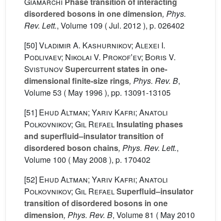
Giamarchi
Phase transition of interacting
disordered bosons in one dimension
, Phys.
Rev. Lett.
, Volume 109
( Jul. 2012 ), p. 026402
[50]
Vladimir A. Kashurnikov; Alexei I.
Podlivaev; Nikolai V. Prokofʼev; Boris V.
Svistunov
Supercurrent states in one-
dimensional finite-size rings
, Phys. Rev. B
,
Volume 53
( May 1996 ), pp. 13091-13105
[51]
Ehud Altman; Yariv Kafri; Anatoli
Polkovnikov; Gil Refael
Insulating phases
and superfluid–insulator transition of
disordered boson chains
, Phys. Rev. Lett.
,
Volume 100
( May 2008 ), p. 170402
[52]
Ehud Altman; Yariv Kafri; Anatoli
Polkovnikov; Gil Refael
Superfluid–insulator
transition of disordered bosons in one
dimension
, Phys. Rev. B
, Volume 81
( May 2010