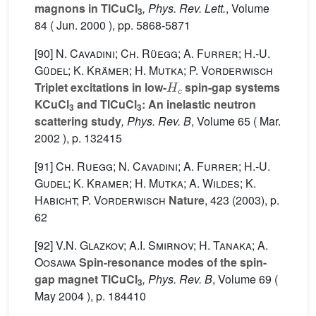
magnons in TlCuCl
, Phys. Rev. Lett.
, Volume
3
84
( Jun. 2000 ), pp. 5868-5871
[90]
N. Cavadini; Ch. Rüegg; A. Furrer; H.-U.
Güdel; K. Krämer; H. Mutka; P. Vorderwisch
H
c
Triplet excitations in low-
spin-gap systems
KCuCl
and TlCuCl
: An inelastic neutron
3
3
scattering study
, Phys. Rev. B
, Volume 65
( Mar.
2002 ), p. 132415
[91]
Ch. Ruegg; N. Cavadini; A. Furrer; H.-U.
Gudel; K. Kramer; H. Mutka; A. Wildes; K.
Habicht; P. Vorderwisch
Nature
, 423
(2003), p.
62
[92]
V.N. Glazkov; A.I. Smirnov; H. Tanaka; A.
Oosawa
Spin-resonance modes of the spin-
gap magnet TlCuCl
, Phys. Rev. B
, Volume 69
(
3
May 2004 ), p. 184410