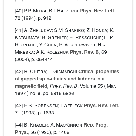
[40]
P.P. Mitra; B.I. Halperin
Phys. Rev. Lett.
,
72
(1994), p. 912
[41]
A. Zheludev; S.M. Shapiro; Z. Honda; K.
Katsumata; B. Grenier; E. Ressouche; L.-P.
Regnault; Y. Chen; P. Vorderwisch; H.-J.
Mikeska; A.K. Kolezhuk
Phys. Rev. B
, 69
(2004), p. 054414
[42]
R. Chitra; T. Giamarchi
Critical properties
of gapped spin-chains and ladders in a
magnetic field
, Phys. Rev. B
, Volume 55
( Mar.
1997 ) no. 9, pp. 5816-5826
[43]
E.S. Sorensen; I. Affleck
Phys. Rev. Lett.
,
71
(1993), p. 1633
[44]
B. Kramer; A. MacKinnon
Rep. Prog.
Phys.
, 56
(1993), p. 1469