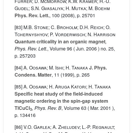
Furrer; D. McMorrow; K.W. Kramer; H.-U.
Gudel; S.N. Gvasaliya; H. Mutka; M. Boehm
Phys. Rev. Lett.
, 100
(2008), p. 25701
[83]
M.B. Stone; C. Broholm; D.H. Reich; O.
Tchernyshyov; P. Vorderwisch; N. Harrison
Quantum criticality in an organic magnet
,
Phys. Rev. Lett.
, Volume 96
( Jun. 2006 ) no. 25,
p. 257203
[84]
A. Oosawa; M. Ishi; H. Tanaka
J. Phys.
Condens. Matter
, 11
(1999), p. 265
[85]
A. Oosawa; H. Aruga Katori; H. Tanaka
Specific heat study of the field-induced
magnetic ordering in the spin-gap system
TlCuCl
, Phys. Rev. B
, Volume 63
( Mar. 2001 ),
3
p. 134416
[86]
V.O. Garlea; A. Zheludev; L.-P. Regnault;