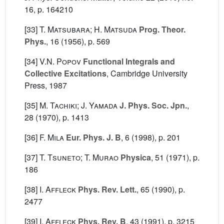
16, p. 164210
[33]
T. Matsubara; H. Matsuda
Prog. Theor.
Phys.
, 16
(1956), p. 569
[34]
V.N. Popov
Functional Integrals and
Collective Excitations
, Cambridge University
Press, 1987
[35]
M. Tachiki; J. Yamada
J. Phys. Soc. Jpn.
,
28
(1970), p. 1413
[36]
F. Mila
Eur. Phys. J. B
, 6
(1998), p. 201
[37]
T. Tsuneto; T. Murao
Physica
, 51
(1971), p.
186
[38]
I. Affleck
Phys. Rev. Lett.
, 65
(1990), p.
2477
[39]
I. Affleck
Phys. Rev. B
, 43
(1991), p. 3215