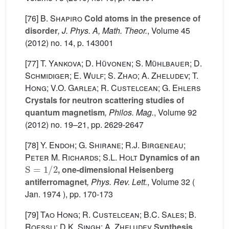
[76]
B. Shapiro
Cold atoms in the presence of
disorder
, J. Phys. A, Math. Theor.
, Volume 45
(2012) no. 14, p. 143001
[77]
T. Yankova; D. Hüvonen; S. Mühlbauer; D.
Schmidiger; E. Wulf; S. Zhao; A. Zheludev; T.
Hong; V.O. Garlea; R. Custelcean; G. Ehlers
Crystals for neutron scattering studies of
quantum magnetism
, Philos. Mag.
, Volume 92
(2012) no. 19–21, pp. 2629-2647
[78]
Y. Endoh; G. Shirane; R.J. Birgeneau;
Peter M. Richards; S.L. Holt
Dynamics of an
S
=
1
/
2
, one-dimensional Heisenberg
antiferromagnet
, Phys. Rev. Lett.
, Volume 32
(
Jan. 1974 ), pp. 170-173
[79]
Tao Hong; R. Custelcean; B.C. Sales; B.
Roessli; D.K. Singh; A. Zheludev
Synthesis