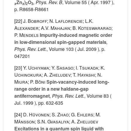
Zn
)
O
, Phys. Rev. B
, Volume 55
( Apr. 1997 ),
2
3
x
x
p. R8658-R8661
[22]
J. Bobroff; N. Laflorencie; L.K.
Alexander; A.V. Mahajan; B. Koteswararao;
P. Mendels
Impurity-induced magnetic order
in low-dimensional spin-gapped materials
,
Phys. Rev. Lett.
, Volume 103
( Jul. 2009 ), p.
047201
[23]
Y. Uchiyama; Y. Sasago; I. Tsukada; K.
Uchinokura; A. Zheludev; T. Hayashi; N.
Miura; P. Böni
Spin-vacancy-induced long-
range order in a new haldane-gap
antiferromagnet
, Phys. Rev. Lett.
, Volume 83
(
Jul. 1999 ), pp. 632-635
[24]
D. Hüvonen; S. Zhao; G. Ehlers; M.
Månsson; S.N. Gvasaliya; A. Zheludev
Excitations in a quantum spin liquid with