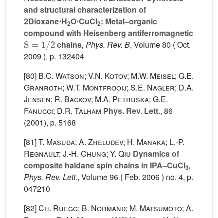
and structural characterization of
2Dioxane⋅H
O⋅CuCl
: Metal–organic
2
2
compound with Heisenberg antiferromagnetic
S
=
1
/
2
chains
, Phys. Rev. B
, Volume 80
( Oct.
2009 ), p. 132404
[80]
B.C. Watson; V.N. Kotov; M.W. Meisel; G.E.
Granroth; W.T. Montfrooij; S.E. Nagler; D.A.
Jensen; R. Backov; M.A. Petruska; G.E.
Fanucci; D.R. Talham
Phys. Rev. Lett.
, 86
(2001), p. 5168
[81]
T. Masuda; A. Zheludev; H. Manaka; L.-P.
Regnault; J.-H. Chung; Y. Qiu
Dynamics of
composite haldane spin chains in IPA–CuCl
,
3
Phys. Rev. Lett.
, Volume 96
( Feb. 2006 ) no. 4, p.
047210
[82]
Ch. Ruegg; B. Normand; M. Matsumoto; A.