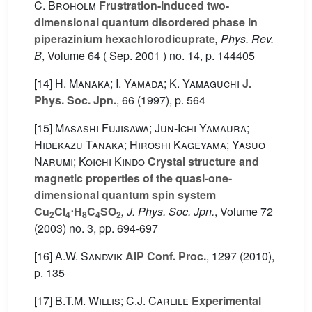
C. Broholm
Frustration-induced two-
dimensional quantum disordered phase in
piperazinium hexachlorodicuprate
, Phys. Rev.
B
, Volume 64
( Sep. 2001 ) no. 14, p. 144405
[14]
H. Manaka; I. Yamada; K. Yamaguchi
J.
Phys. Soc. Jpn.
, 66
(1997), p. 564
[15]
Masashi Fujisawa; Jun-Ichi Yamaura;
Hidekazu Tanaka; Hiroshi Kageyama; Yasuo
Narumi; Koichi Kindo
Crystal structure and
magnetic properties of the quasi-one-
dimensional quantum spin system
Cu
Cl
⋅H
C
SO
, J. Phys. Soc. Jpn.
, Volume 72
2
4
8
4
2
(2003) no. 3, pp. 694-697
[16]
A.W. Sandvik
AIP Conf. Proc.
, 1297
(2010),
p. 135
[17]
B.T.M. Willis; C.J. Carlile
Experimental