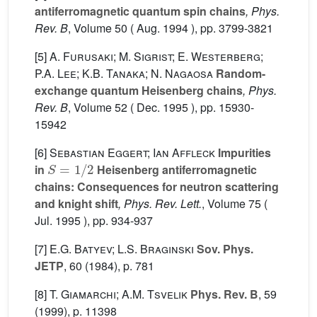
antiferromagnetic quantum spin chains
, Phys.
Rev. B
, Volume 50
( Aug. 1994 ), pp. 3799-3821
[5]
A. Furusaki; M. Sigrist; E. Westerberg;
P.A. Lee; K.B. Tanaka; N. Nagaosa
Random-
exchange quantum Heisenberg chains
, Phys.
Rev. B
, Volume 52
( Dec. 1995 ), pp. 15930-
15942
[6]
Sebastian Eggert; Ian Affleck
Impurities
S
=
1
/
2
in
Heisenberg antiferromagnetic
chains: Consequences for neutron scattering
and knight shift
, Phys. Rev. Lett.
, Volume 75
(
Jul. 1995 ), pp. 934-937
[7]
E.G. Batyev; L.S. Braginski
Sov. Phys.
JETP
, 60
(1984), p. 781
[8]
T. Giamarchi; A.M. Tsvelik
Phys. Rev. B
, 59
(1999), p. 11398