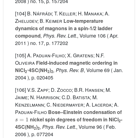
2008 ) no. 15, p. 157204
[104]
B. Náfrádi; T. Keller; H. Manaka; A.
Zheludev; B. Keimer
Low-temperature
dynamics of magnons in a spin-1/2 ladder
compound
, Phys. Rev. Lett.
, Volume 106
( Apr.
2011 ) no. 17, p. 177202
[105]
A. Paduan-Filho; X. Gratens; N.F.
Oliveira
Field-induced magnetic ordering in
NiCl
⋅4SC(NH
)
, Phys. Rev. B
, Volume 69
( Jan.
2
2
2
2004 ), p. 020405
[106]
V.S. Zapf; D. Zocco; B.R. Hansen; M.
Jaime; N. Harrison; C.D. Batista; M.
Kenzelmann; C. Niedermayer; A. Lacerda; A.
Paduan-Filho
Bose–Einstein condensation of
s
=
1
nickel spin degrees of freedom in NiCl
-
2
4SC(NH
)
, Phys. Rev. Lett.
, Volume 96
( Feb.
2
2
2006 ), p. 077204