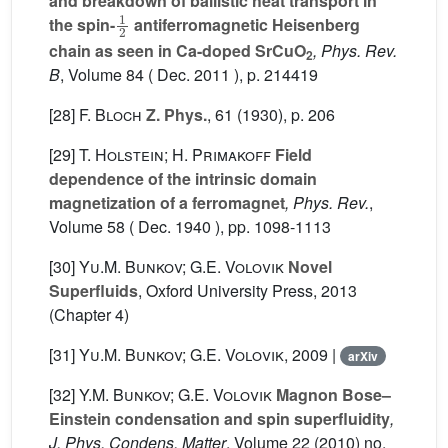
and breakdown of ballistic heat transport in
1
2
the spin-
antiferromagnetic Heisenberg
chain as seen in Ca-doped SrCuO
, Phys. Rev.
2
B
, Volume 84
( Dec. 2011 ), p. 214419
[28]
F. Bloch
Z. Phys.
, 61
(1930), p. 206
[29]
T. Holstein; H. Primakoff
Field
dependence of the intrinsic domain
magnetization of a ferromagnet
, Phys. Rev.
,
Volume 58
( Dec. 1940 ), pp. 1098-1113
[30]
Yu.M. Bunkov; G.E. Volovik
Novel
Superfluids
, Oxford University Press, 2013
(Chapter 4)
[31]
Yu.M. Bunkov; G.E. Volovik
, 2009 |
arXiv
[32]
Y.M. Bunkov; G.E. Volovik
Magnon Bose–
Einstein condensation and spin superfluidity
,
J. Phys. Condens. Matter
, Volume 22
(2010) no.