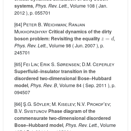
systems
, Phys. Rev. Lett.
, Volume 108
( Jan.
2012 ), p. 055701
[64]
Peter B. Weichman; Ranjan
Mukhopadhyay
Critical dynamics of the dirty
z
=
d
boson problem: Revisiting the equality
,
Phys. Rev. Lett.
, Volume 98
( Jun. 2007 ), p.
245701
[65]
Fei Lin; Erik S. Sørensen; D.M. Ceperley
Superfluid–insulator transition in the
disordered two-dimensional Bose–Hubbard
model
, Phys. Rev. B
, Volume 84
( Sep. 2011 ), p.
094507
[66]
Ş.G. Söyler; M. Kiselev; N.V. Prokofʼev;
B.V. Svistunov
Phase diagram of the
commensurate two-dimensional disordered
Bose–Hubbard model
, Phys. Rev. Lett.
, Volume