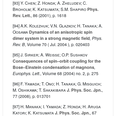
[93]
Y. Chen; Z. Honda; A. Zheludev; C.
Broholm; K. Katsumata; S.M. Shapiro
Phys.
Rev. Lett.
, 86
(2001), p. 1618
[94]
A.K. Kolezhuk; V.N. Glazkov; H. Tanaka; A.
Oosawa
Dynamics of an anisotropic spin
dimer system in a strong magnetic field
, Phys.
Rev. B
, Volume 70
( Jul. 2004 ), p. 020403
[95]
J. Sirker; A. Weisse; O.P. Sushkov
Consequences of spin–orbit coupling for the
Bose–Einstein condensation of magnons
,
Europhys. Lett.
, Volume 68
(2004) no. 2, p. 275
[96]
F. Yamada; T. Ono; H. Tanaka; G. Misguich;
M. Oshikawa; T. Sakakibara
J. Phys. Soc. Jpn.
,
77
(2008), p. 013701
[97]
H. Manaka; I. Yamada; Z. Honda; H. Aruga
Katori; K. Katsumata
J. Phys. Soc. Jpn.
, 67