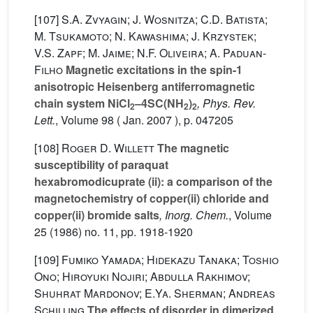
[107]
S.A. Zvyagin; J. Wosnitza; C.D. Batista;
M. Tsukamoto; N. Kawashima; J. Krzystek;
V.S. Zapf; M. Jaime; N.F. Oliveira; A. Paduan-
Filho
Magnetic excitations in the spin-1
anisotropic Heisenberg antiferromagnetic
chain system NiCl
–4SC(NH
)
, Phys. Rev.
2
2
2
Lett.
, Volume 98
( Jan. 2007 ), p. 047205
[108]
Roger D. Willett
The magnetic
susceptibility of paraquat
hexabromodicuprate (ii): a comparison of the
magnetochemistry of copper(ii) chloride and
copper(ii) bromide salts
, Inorg. Chem.
, Volume
25
(1986) no. 11, pp. 1918-1920
[109]
Fumiko Yamada; Hidekazu Tanaka; Toshio
Ono; Hiroyuki Nojiri; Abdulla Rakhimov;
Shuhrat Mardonov; E.Ya. Sherman; Andreas
Schilling
The effects of disorder in dimerized