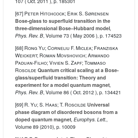
107
( Oct. 2011 ), p. 185301
[67]
Peter Hitchcock; Erik S. Sørensen
Bose-glass to superfluid transition in the
three-dimensional Bose–Hubbard model
,
Phys. Rev. B
, Volume 73
( May 2006 ), p. 174523
[68]
Rong Yu; Corneliu F. Miclea; Franziska
Weickert; Roman Movshovich; Armando
Paduan-Filho; Vivien S. Zapf; Tommaso
Roscilde
Quantum critical scaling at a Bose-
glass/superfluid transition: Theory and
experiment for a model quantum magnet
,
Phys. Rev. B
, Volume 86
( Oct. 2012 ), p. 134421
[69]
R. Yu; S. Haas; T. Roscilde
Universal
phase diagram of disordered bosons from a
doped quantum magnet
, Europhys. Lett.
,
Volume 89
(2010), p. 10009