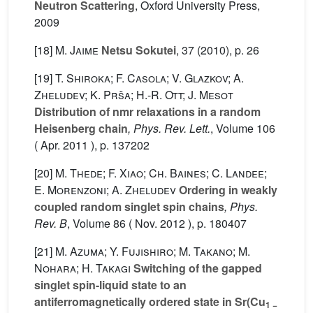
Neutron Scattering
, Oxford University Press,
2009
[18]
M. Jaime
Netsu Sokutei
, 37
(2010), p. 26
[19]
T. Shiroka; F. Casola; V. Glazkov; A.
Zheludev; K. Prša; H.-R. Ott; J. Mesot
Distribution of nmr relaxations in a random
Heisenberg chain
, Phys. Rev. Lett.
, Volume 106
( Apr. 2011 ), p. 137202
[20]
M. Thede; F. Xiao; Ch. Baines; C. Landee;
E. Morenzoni; A. Zheludev
Ordering in weakly
coupled random singlet spin chains
, Phys.
Rev. B
, Volume 86
( Nov. 2012 ), p. 180407
[21]
M. Azuma; Y. Fujishiro; M. Takano; M.
Nohara; H. Takagi
Switching of the gapped
singlet spin-liquid state to an
antiferromagnetically ordered state in Sr(Cu
1 −