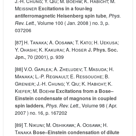
J.-H. Chung; Y. Qiu; M. Boehm; K. Habicht; M.
Meissner
Excitations in a four-leg
antiferromagnetic Heisenberg spin tube
, Phys.
Rev. Lett.
, Volume 100
( Jan. 2008 ) no. 3, p.
037206
[87]
H. Tanaka; A. Oosawa; T. Kato; H. Uekusa;
Y. Ohashi; K. Kakurai; A. Hoser
J. Phys. Soc.
Jpn.
, 70
(2001), p. 939
[88]
V.O. Garlea; A. Zheludev; T. Masuda; H.
Manaka; L.-P. Regnault; E. Ressouche; B.
Grenier; J.-H. Chung; Y. Qiu; K. Habicht; K.
Kiefer; M. Boehm
Excitations from a Bose–
Einstein condensate of magnons in coupled
spin ladders
, Phys. Rev. Lett.
, Volume 98
( Apr.
2007 ) no. 16, p. 167202
[89]
T. Nikuni; M. Oshikawa; A. Oosawa; H.
Tanaka
Bose–Einstein condensation of dilute