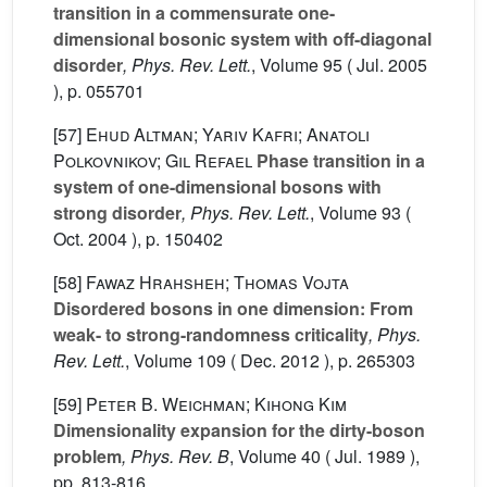
transition in a commensurate one-
dimensional bosonic system with off-diagonal
disorder
, Phys. Rev. Lett.
, Volume 95
( Jul. 2005
), p. 055701
[57]
Ehud Altman; Yariv Kafri; Anatoli
Polkovnikov; Gil Refael
Phase transition in a
system of one-dimensional bosons with
strong disorder
, Phys. Rev. Lett.
, Volume 93
(
Oct. 2004 ), p. 150402
[58]
Fawaz Hrahsheh; Thomas Vojta
Disordered bosons in one dimension: From
weak- to strong-randomness criticality
, Phys.
Rev. Lett.
, Volume 109
( Dec. 2012 ), p. 265303
[59]
Peter B. Weichman; Kihong Kim
Dimensionality expansion for the dirty-boson
problem
, Phys. Rev. B
, Volume 40
( Jul. 1989 ),
pp. 813-816