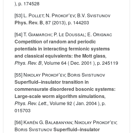
), p. 174528
[53]
L. Pollet; N. Prokofʼev; B.V. Svistunov
Phys. Rev. B
, 87
(2013), p. 144203
[54]
T. Giamarchi; P. Le Doussal; E. Orignac
Competition of random and periodic
potentials in interacting fermionic systems
and classical equivalents: the Mott glass
,
Phys. Rev. B
, Volume 64
( Dec. 2001 ), p. 245119
[55]
Nikolay Prokofʼev; Boris Svistunov
Superfluid–insulator transition in
commensurate disordered bosonic systems:
Large-scale worm algorithm simulations
,
Phys. Rev. Lett.
, Volume 92
( Jan. 2004 ), p.
015703
[56]
Karén G. Balabanyan; Nikolay Prokofʼev;
Boris Svistunov
Superfluid–insulator