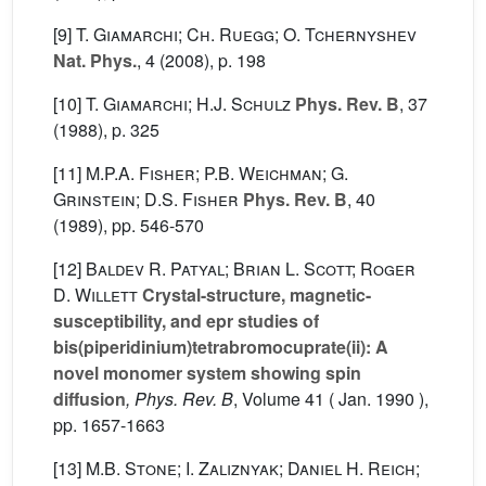
[9]
T. Giamarchi; Ch. Ruegg; O. Tchernyshev
Nat. Phys.
, 4
(2008), p. 198
[10]
T. Giamarchi; H.J. Schulz
Phys. Rev. B
, 37
(1988), p. 325
[11]
M.P.A. Fisher; P.B. Weichman; G.
Grinstein; D.S. Fisher
Phys. Rev. B
, 40
(1989), pp. 546-570
[12]
Baldev R. Patyal; Brian L. Scott; Roger
D. Willett
Crystal-structure, magnetic-
susceptibility, and epr studies of
bis(piperidinium)tetrabromocuprate(ii): A
novel monomer system showing spin
diffusion
, Phys. Rev. B
, Volume 41
( Jan. 1990 ),
pp. 1657-1663
[13]
M.B. Stone; I. Zaliznyak; Daniel H. Reich;