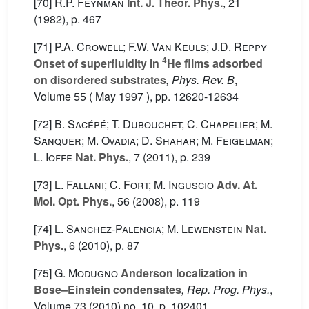
[70]
R.P. Feynman
Int. J. Theor. Phys.
, 21
(1982), p. 467
[71]
P.A. Crowell; F.W. Van Keuls; J.D. Reppy
4
Onset of superfluidity in
He films adsorbed
on disordered substrates
, Phys. Rev. B
,
Volume 55
( May 1997 ), pp. 12620-12634
[72]
B. Sacépé; T. Dubouchet; C. Chapelier; M.
Sanquer; M. Ovadia; D. Shahar; M. Feigelman;
L. Ioffe
Nat. Phys.
, 7
(2011), p. 239
[73]
L. Fallani; C. Fort; M. Inguscio
Adv. At.
Mol. Opt. Phys.
, 56
(2008), p. 119
[74]
L. Sanchez-Palencia; M. Lewenstein
Nat.
Phys.
, 6
(2010), p. 87
[75]
G. Modugno
Anderson localization in
Bose–Einstein condensates
, Rep. Prog. Phys.
,
Volume 73
(2010) no. 10, p. 102401