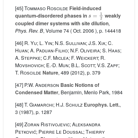
[45]
Tommaso Roscilde
Field-induced
s
=
1
2
quantum-disordered phases in
weakly
coupled dimer systems with site dilution
,
Phys. Rev. B
, Volume 74
( Oct. 2006 ), p. 144418
[46]
R. Yu; L. Yin; N.S. Sullivan; J.S. Xia; C.
Huan; A. Paduan-Filho; N.F. Oliveira; S. Haas;
A. Steppke; C.F. Miclea; F. Weickert; R.
Movshovich; E.-D. Mun; B.L. Scott; V.S. Zapf;
T. Roscilde
Nature
, 489
(2012), p. 379
[47]
P.W. Anderson
Basic Notions of
Condensed Matter
, Benjamin, Menlo Park, 1984
[48]
T. Giamarchi; H.J. Schulz
Europhys. Lett.
,
3
(1987), p. 1287
[49]
Zoran Ristivojevic; Aleksandra
Petković; Pierre Le Doussal; Thierry