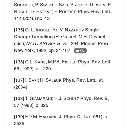
Souquet; P. Simon; I. Safi; P. Joyez; D. Vion; P.
Roche; D. Esteve; F. Portier
Phys. Rev. Lett.
,
114
(2015) no. 12
[135]
G.-L. Ingold; Yu.V. Nazarov
Single
Charge Tunneling
(H. Grabert; M.H. Devoret,
eds.)
, NATO ASI Ser. B
, vol. 294
, Plenum Press,
New York, 1992, pp. 21-107 |
arXiv
[136]
C.L. Kane; M.P.A. Fisher
Phys. Rev. Lett.
,
68
(1992), p. 1220
[137]
I. Safi; H. Saleur
Phys. Rev. Lett.
, 93
(2004)
[138]
T. Giamarchi; H.J. Schulz
Phys. Rev. B
,
37
(1988), p. 325
[139]
F.D.M. Haldane
J. Phys. C
, 14
(1981), p.
2585