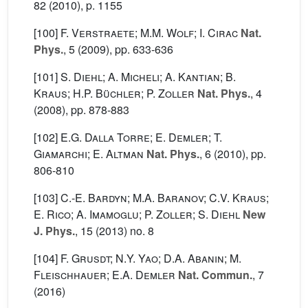
82
(2010), p. 1155
[100]
F. Verstraete; M.M. Wolf; I. Cirac
Nat.
Phys.
, 5
(2009), pp. 633-636
[101]
S. Diehl; A. Micheli; A. Kantian; B.
Kraus; H.P. Büchler; P. Zoller
Nat. Phys.
, 4
(2008), pp. 878-883
[102]
E.G. Dalla Torre; E. Demler; T.
Giamarchi; E. Altman
Nat. Phys.
, 6
(2010), pp.
806-810
[103]
C.-E. Bardyn; M.A. Baranov; C.V. Kraus;
E. Rico; A. Imamoglu; P. Zoller; S. Diehl
New
J. Phys.
, 15
(2013) no. 8
[104]
F. Grusdt; N.Y. Yao; D.A. Abanin; M.
Fleischhauer; E.A. Demler
Nat. Commun.
, 7
(2016)