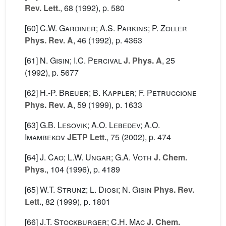
Rev. Lett.
, 68
(1992), p. 580
[60]
C.W. Gardiner; A.S. Parkins; P. Zoller
Phys. Rev. A
, 46
(1992), p. 4363
[61]
N. Gisin; I.C. Percival
J. Phys. A
, 25
(1992), p. 5677
[62]
H.-P. Breuer; B. Kappler; F. Petruccione
Phys. Rev. A
, 59
(1999), p. 1633
[63]
G.B. Lesovik; A.O. Lebedev; A.O.
Imambekov
JETP Lett.
, 75
(2002), p. 474
[64]
J. Cao; L.W. Ungar; G.A. Voth
J. Chem.
Phys.
, 104
(1996), p. 4189
[65]
W.T. Strunz; L. Diosi; N. Gisin
Phys. Rev.
Lett.
, 82
(1999), p. 1801
[66]
J.T. Stockburger; C.H. Mac
J. Chem.