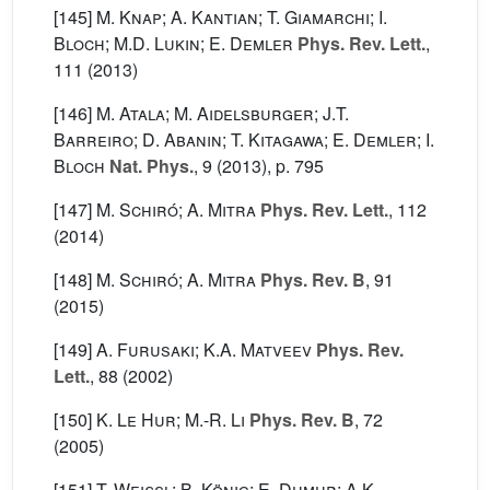
[145]
M. Knap; A. Kantian; T. Giamarchi; I.
Bloch; M.D. Lukin; E. Demler
Phys. Rev. Lett.
,
111
(2013)
[146]
M. Atala; M. Aidelsburger; J.T.
Barreiro; D. Abanin; T. Kitagawa; E. Demler; I.
Bloch
Nat. Phys.
, 9
(2013), p. 795
[147]
M. Schiró; A. Mitra
Phys. Rev. Lett.
, 112
(2014)
[148]
M. Schiró; A. Mitra
Phys. Rev. B
, 91
(2015)
[149]
A. Furusaki; K.A. Matveev
Phys. Rev.
Lett.
, 88
(2002)
[150]
K. Le Hur; M.-R. Li
Phys. Rev. B
, 72
(2005)
[151]
T. Weißl; B. König; E. Dumur; A.K.