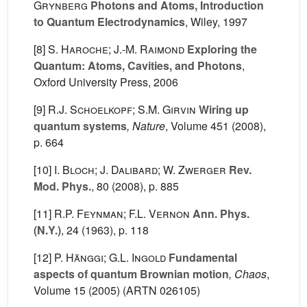
Grynberg
Photons and Atoms, Introduction
to Quantum Electrodynamics
, Wiley, 1997
[8]
S. Haroche; J.-M. Raimond
Exploring the
Quantum: Atoms, Cavities, and Photons
,
Oxford University Press, 2006
[9]
R.J. Schoelkopf; S.M. Girvin
Wiring up
quantum systems
, Nature
, Volume 451
(2008),
p. 664
[10]
I. Bloch; J. Dalibard; W. Zwerger
Rev.
Mod. Phys.
, 80
(2008), p. 885
[11]
R.P. Feynman; F.L. Vernon
Ann. Phys.
(N.Y.)
, 24
(1963), p. 118
[12]
P. Hänggi; G.L. Ingold
Fundamental
aspects of quantum Brownian motion
, Chaos
,
Volume 15
(2005) (ARTN 026105)