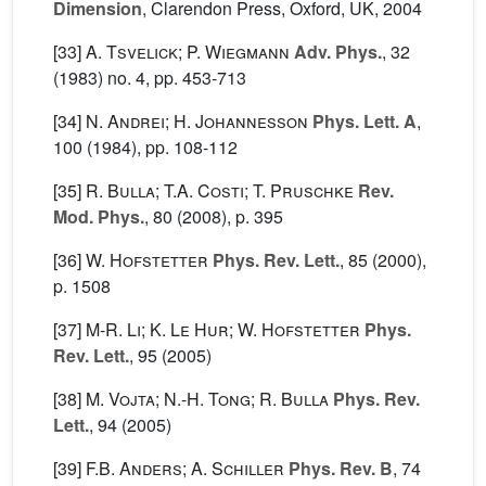
Dimension
, Clarendon Press, Oxford, UK, 2004
[33]
A. Tsvelick; P. Wiegmann
Adv. Phys.
, 32
(1983) no. 4, pp. 453-713
[34]
N. Andrei; H. Johannesson
Phys. Lett. A
,
100
(1984), pp. 108-112
[35]
R. Bulla; T.A. Costi; T. Pruschke
Rev.
Mod. Phys.
, 80
(2008), p. 395
[36]
W. Hofstetter
Phys. Rev. Lett.
, 85
(2000),
p. 1508
[37]
M-R. Li; K. Le Hur; W. Hofstetter
Phys.
Rev. Lett.
, 95
(2005)
[38]
M. Vojta; N.-H. Tong; R. Bulla
Phys. Rev.
Lett.
, 94
(2005)
[39]
F.B. Anders; A. Schiller
Phys. Rev. B
, 74