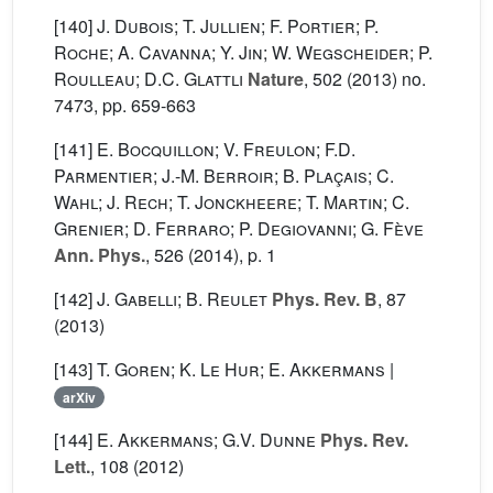
[140]
J. Dubois; T. Jullien; F. Portier; P.
Roche; A. Cavanna; Y. Jin; W. Wegscheider; P.
Roulleau; D.C. Glattli
Nature
, 502
(2013) no.
7473, pp. 659-663
[141]
E. Bocquillon; V. Freulon; F.D.
Parmentier; J.-M. Berroir; B. Plaçais; C.
Wahl; J. Rech; T. Jonckheere; T. Martin; C.
Grenier; D. Ferraro; P. Degiovanni; G. Fève
Ann. Phys.
, 526
(2014), p. 1
[142]
J. Gabelli; B. Reulet
Phys. Rev. B
, 87
(2013)
[143]
T. Goren; K. Le Hur; E. Akkermans
|
arXiv
[144]
E. Akkermans; G.V. Dunne
Phys. Rev.
Lett.
, 108
(2012)