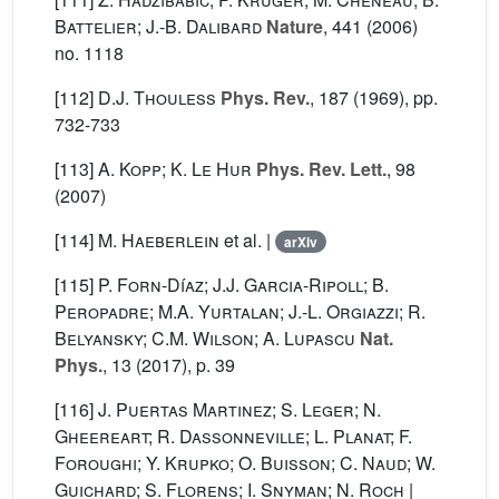
Battelier; J.-B. Dalibard
Nature
, 441
(2006)
no. 1118
[112]
D.J. Thouless
Phys. Rev.
, 187
(1969), pp.
732-733
[113]
A. Kopp; K. Le Hur
Phys. Rev. Lett.
, 98
(2007)
[114]
M. Haeberlein
et al.
|
arXiv
[115]
P. Forn-Díaz; J.J. Garcia-Ripoll; B.
Peropadre; M.A. Yurtalan; J.-L. Orgiazzi; R.
Belyansky; C.M. Wilson; A. Lupascu
Nat.
Phys.
, 13
(2017), p. 39
[116]
J. Puertas Martinez; S. Leger; N.
Gheereart; R. Dassonneville; L. Planat; F.
Foroughi; Y. Krupko; O. Buisson; C. Naud; W.
Guichard; S. Florens; I. Snyman; N. Roch
|