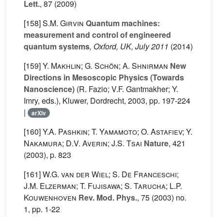
Lett.
, 87
(2009)
[158]
S.M. Girvin
Quantum machines:
measurement and control of engineered
quantum systems
, Oxford, UK, July 2011
(2014)
[159]
Y. Makhlin; G. Schön; A. Shnirman
New
Directions in Mesoscopic Physics (Towards
Nanoscience)
(R. Fazio; V.F. Gantmakher; Y.
Imry, eds.), Kluwer, Dordrecht, 2003, pp. 197-224
|
arXiv
[160]
Y.A. Pashkin; T. Yamamoto; O. Astafiev; Y.
Nakamura; D.V. Averin; J.S. Tsai
Nature
, 421
(2003), p. 823
[161]
W.G. van der Wiel; S. De Franceschi;
J.M. Elzerman; T. Fujisawa; S. Tarucha; L.P.
Kouwenhoven
Rev. Mod. Phys.
, 75
(2003) no.
1, pp. 1-22