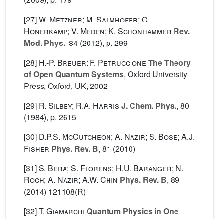
[27]
W. Metzner; M. Salmhofer; C.
Honerkamp; V. Meden; K. Schonhammer
Rev.
Mod. Phys.
, 84
(2012), p. 299
[28]
H.-P. Breuer; F. Petruccione
The Theory
of Open Quantum Systems
, Oxford University
Press, Oxford, UK, 2002
[29]
R. Silbey; R.A. Harris
J. Chem. Phys.
, 80
(1984), p. 2615
[30]
D.P.S. McCutcheon; A. Nazir; S. Bose; A.J.
Fisher
Phys. Rev. B
, 81
(2010)
[31]
S. Bera; S. Florens; H.U. Baranger; N.
Roch; A. Nazir; A.W. Chin
Phys. Rev. B
, 89
(2014) 121108(R)
[32]
T. Giamarchi
Quantum Physics in One