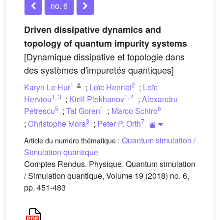
no. 6
Driven dissipative dynamics and
topology of quantum impurity systems
[Dynamique dissipative et topologie dans
des systèmes d'impuretés quantiques]
1
2
Karyn Le Hur
;
Loïc Henriet
;
Loïc
1
,
3
1
,
4
Herviou
;
Kirill Plekhanov
;
Alexandru
5
1
6
Petrescu
;
Tal Goren
;
Marco Schiro
3
7
;
Christophe Mora
;
Peter P. Orth
Quantum simulation /
Article du numéro thématique :
Simulation quantique
Comptes Rendus. Physique, Quantum simulation
/ Simulation quantique, Volume 19 (2018) no. 6,
pp. 451-483