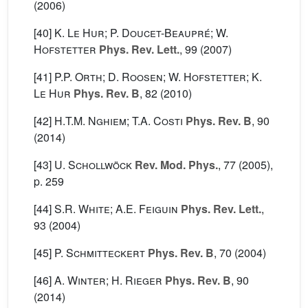
(2006)
[40]
K. Le Hur; P. Doucet-Beaupré; W.
Hofstetter
Phys. Rev. Lett.
, 99
(2007)
[41]
P.P. Orth; D. Roosen; W. Hofstetter; K.
Le Hur
Phys. Rev. B
, 82
(2010)
[42]
H.T.M. Nghiem; T.A. Costi
Phys. Rev. B
, 90
(2014)
[43]
U. Schollwöck
Rev. Mod. Phys.
, 77
(2005),
p. 259
[44]
S.R. White; A.E. Feiguin
Phys. Rev. Lett.
,
93
(2004)
[45]
P. Schmitteckert
Phys. Rev. B
, 70
(2004)
[46]
A. Winter; H. Rieger
Phys. Rev. B
, 90
(2014)