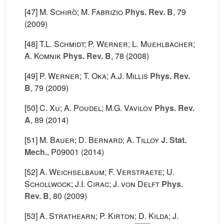
[47]
M. Schirò; M. Fabrizio
Phys. Rev. B
, 79
(2009)
[48]
T.L. Schmidt; P. Werner; L. Muehlbacher;
A. Komnik
Phys. Rev. B
, 78
(2008)
[49]
P. Werner; T. Oka; A.J. Millis
Phys. Rev.
B
, 79
(2009)
[50]
C. Xu; A. Poudel; M.G. Vavilov
Phys. Rev.
A
, 89
(2014)
[51]
M. Bauer; D. Bernard; A. Tilloy
J. Stat.
Mech.
, P09001
(2014)
[52]
A. Weichselbaum; F. Verstraete; U.
Schollwock; J.I. Cirac; J. von Delft
Phys.
Rev. B
, 80
(2009)
[53]
A. Strathearn; P. Kirton; D. Kilda; J.