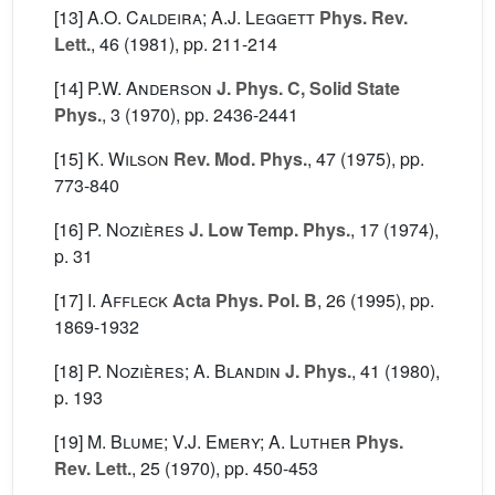
[13]
A.O. Caldeira; A.J. Leggett
Phys. Rev.
Lett.
, 46
(1981), pp. 211-214
[14]
P.W. Anderson
J. Phys. C, Solid State
Phys.
, 3
(1970), pp. 2436-2441
[15]
K. Wilson
Rev. Mod. Phys.
, 47
(1975), pp.
773-840
[16]
P. Nozières
J. Low Temp. Phys.
, 17
(1974),
p. 31
[17]
I. Affleck
Acta Phys. Pol. B
, 26
(1995), pp.
1869-1932
[18]
P. Nozières; A. Blandin
J. Phys.
, 41
(1980),
p. 193
[19]
M. Blume; V.J. Emery; A. Luther
Phys.
Rev. Lett.
, 25
(1970), pp. 450-453