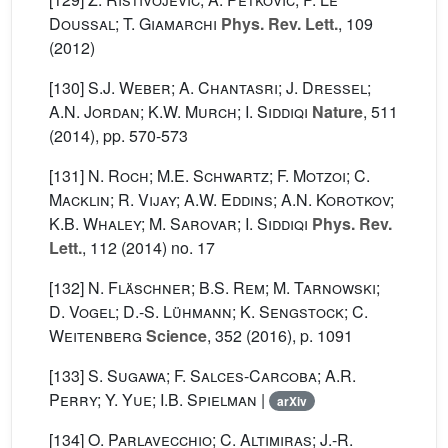
Doussal; T. Giamarchi
Phys. Rev. Lett.
, 109
(2012)
[130]
S.J. Weber; A. Chantasri; J. Dressel;
A.N. Jordan; K.W. Murch; I. Siddiqi
Nature
, 511
(2014), pp. 570-573
[131]
N. Roch; M.E. Schwartz; F. Motzoi; C.
Macklin; R. Vijay; A.W. Eddins; A.N. Korotkov;
K.B. Whaley; M. Sarovar; I. Siddiqi
Phys. Rev.
Lett.
, 112
(2014) no. 17
[132]
N. Fläschner; B.S. Rem; M. Tarnowski;
D. Vogel; D.-S. Lühmann; K. Sengstock; C.
Weitenberg
Science
, 352
(2016), p. 1091
[133]
S. Sugawa; F. Salces-Carcoba; A.R.
Perry; Y. Yue; I.B. Spielman
|
arXiv
[134]
O. Parlavecchio; C. Altimiras; J.-R.