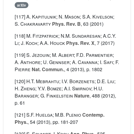
arXiv
[117]
A. Kapitulnik; N. Mason; S.A. Kivelson;
S. Chakravarty
Phys. Rev. B
, 63
(2001)
[118]
M. Fitzpatrick; N.M. Sundaresan; A.C.Y.
Li; J. Koch; A.A. Houck
Phys. Rev. X
, 7
(2017)
[119]
S. Jezouin; M. Albert; F.D. Parmentier;
A. Anthore; U. Gennser; A. Cavanna; I. Safi; F.
Pierre
Nat. Commun.
, 4
(2013), p. 1802
[120]
H.T. Mebrahtu; I.V. Borzenets; D.E. Liu;
H. Zheng; Y.V. Bomze; A.I. Smirnov; H.U.
Baranger; G. Finkelstein
Nature
, 488
(2012),
p. 61
[121]
S.F. Huelga; M.B. Plenio
Contemp.
Phys.
, 54
(2013), pp. 181-207
[122]
S. Schmidt; J. Koch
Ann. Phys.
, 525