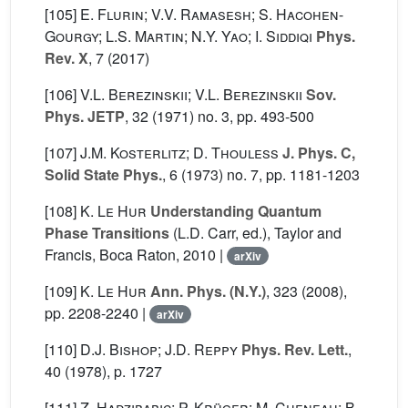
[105]
E. Flurin; V.V. Ramasesh; S. Hacohen-
Gourgy; L.S. Martin; N.Y. Yao; I. Siddiqi
Phys.
Rev. X
, 7
(2017)
[106]
V.L. Berezinskii; V.L. Berezinskii
Sov.
Phys. JETP
, 32
(1971) no. 3, pp. 493-500
[107]
J.M. Kosterlitz; D. Thouless
J. Phys. C,
Solid State Phys.
, 6
(1973) no. 7, pp. 1181-1203
[108]
K. Le Hur
Understanding Quantum
Phase Transitions
(L.D. Carr, ed.), Taylor and
Francis, Boca Raton, 2010 |
arXiv
[109]
K. Le Hur
Ann. Phys. (N.Y.)
, 323
(2008),
pp. 2208-2240 |
arXiv
[110]
D.J. Bishop; J.D. Reppy
Phys. Rev. Lett.
,
40
(1978), p. 1727
[111]
Z. Hadzibabic; P. Krüger; M. Cheneau; B.