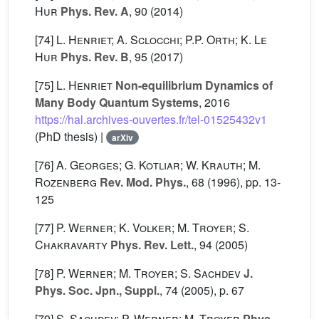
Hur
Phys. Rev. A
, 90
(2014)
[74]
L. Henriet; A. Sclocchi; P.P. Orth; K. Le
Hur
Phys. Rev. B
, 95
(2017)
[75]
L. Henriet
Non-equilibrium Dynamics of
Many Body Quantum Systems
, 2016
https://hal.archives-ouvertes.fr/tel-01525432v1
(PhD thesis) |
arXiv
[76]
A. Georges; G. Kotliar; W. Krauth; M.
Rozenberg
Rev. Mod. Phys.
, 68
(1996), pp. 13-
125
[77]
P. Werner; K. Volker; M. Troyer; S.
Chakravarty
Phys. Rev. Lett.
, 94
(2005)
[78]
P. Werner; M. Troyer; S. Sachdev
J.
Phys. Soc. Jpn., Suppl.
, 74
(2005), p. 67
[79]
S. Sachdev; P. Werner; M. Troyer
Phys.