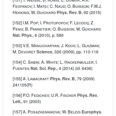
Feofanov; I. Matei; C. Naud; O. Buisson; F.W.J.
Hekking; W. Guichard
Phys. Rev. B
, 92
(2015)
[152]
I.M. Pop; I. Protopopov; F. Lecocq; Z.
Peng; B. Pannetier; O. Buisson; W. Guichard
Nat. Phys.
, 6
(2010), p. 589
[153]
V.E. Manucharyan; J. Koch; L. Glazman;
M. Devoret
Science
, 326
(2009), pp. 113-116
[154]
C. Sabin; A. White; L. Hackermuller; I.
Fuentes
Nat. Sci. Rep.
, 4
(2014) (id. 6436)
[155]
A. Lamacraft
Phys. Rev. B
, 79
(2009)
241105(R)
[156]
P.O. Fedichev; U.R. Fischer
Phys. Rev.
Lett.
, 91
(2003)
[157]
A. Posazhennikova; W. Belzig
Europhys.