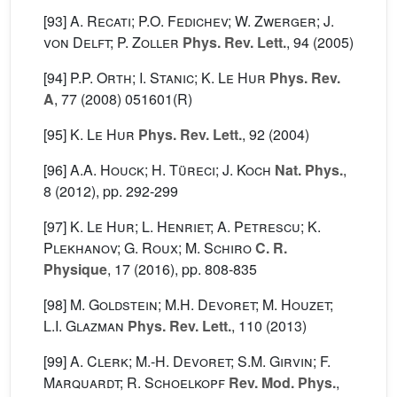
[93]
A. Recati; P.O. Fedichev; W. Zwerger; J.
von Delft; P. Zoller
Phys. Rev. Lett.
, 94
(2005)
[94]
P.P. Orth; I. Stanic; K. Le Hur
Phys. Rev.
A
, 77
(2008) 051601(R)
[95]
K. Le Hur
Phys. Rev. Lett.
, 92
(2004)
[96]
A.A. Houck; H. Türeci; J. Koch
Nat. Phys.
,
8
(2012), pp. 292-299
[97]
K. Le Hur; L. Henriet; A. Petrescu; K.
Plekhanov; G. Roux; M. Schiro
C. R.
Physique
, 17
(2016), pp. 808-835
[98]
M. Goldstein; M.H. Devoret; M. Houzet;
L.I. Glazman
Phys. Rev. Lett.
, 110
(2013)
[99]
A. Clerk; M.-H. Devoret; S.M. Girvin; F.
Marquardt; R. Schoelkopf
Rev. Mod. Phys.
,