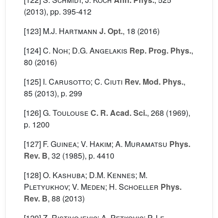
(2013), pp. 395-412
[123]
M.J. Hartmann
J. Opt.
, 18
(2016)
[124]
C. Noh; D.G. Angelakis
Rep. Prog. Phys.
,
80
(2016)
[125]
I. Carusotto; C. Ciuti
Rev. Mod. Phys.
,
85
(2013), p. 299
[126]
G. Toulouse
C. R. Acad. Sci.
, 268
(1969),
p. 1200
[127]
F. Guinea; V. Hakim; A. Muramatsu
Phys.
Rev. B
, 32
(1985), p. 4410
[128]
O. Kashuba; D.M. Kennes; M.
Pletyukhov; V. Meden; H. Schoeller
Phys.
Rev. B
, 88
(2013)
[129]
Z. Ristivojevic; A. Petkovic; P. Le