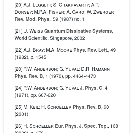
[20]
A.J. Leggett; S. Chakravarty; A.T.
Dorsey; M.P.A. Fisher; A. Garg; W. Zwerger
Rev. Mod. Phys.
, 59
(1987) no. 1
[21]
U. Weiss
Quantum Dissipative Systems
,
World Scientific, Singapore, 2002
[22]
A.J. Bray; M.A. Moore
Phys. Rev. Lett.
, 49
(1982), p. 1545
[23]
P.W. Anderson; G. Yuval; D.R. Hamann
Phys. Rev. B
, 1
(1970), pp. 4464-4473
[24]
P.W. Anderson; G. Yuval
J. Phys. C
, 4
(1971), pp. 607-620
[25]
M. Keil; H. Schoeller
Phys. Rev. B
, 63
(2001)
[26]
H. Schoeller
Eur. Phys. J. Spec. Top.
, 168
(2009), p. 179