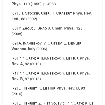
Phys.
, 110
(1999), p. 4983
[67]
J.T. Stockburger; H. Grabert
Phys. Rev.
Lett.
, 88
(2002)
[68]
Y. Zhou; J. Shao
J. Chem. Phys.
, 128
(2008)
[69]
A. Imambekov; V. Gritsev; E. Demler
Varenna, Italy
(2006)
[70]
P.P. Orth; A. Imambekov; K. Le Hur
Phys.
Rev. A
, 82
(2010)
[71]
P.P. Orth; A. Imambekov; K. Le Hur
Phys.
Rev. B
, 87
(2013)
[72]
L. Henriet; K. Le Hur
Phys. Rev. B
, 93
(2016)
[73]
L. Henriet; Z. Ristivojevic; P.P. Orth; K. Le