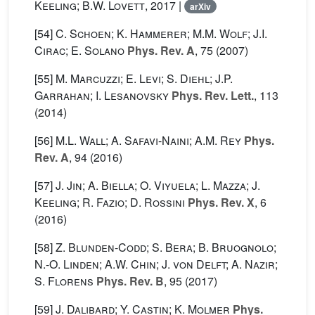
Keeling; B.W. Lovett
, 2017 |
arXiv
[54]
C. Schoen; K. Hammerer; M.M. Wolf; J.I.
Cirac; E. Solano
Phys. Rev. A
, 75
(2007)
[55]
M. Marcuzzi; E. Levi; S. Diehl; J.P.
Garrahan; I. Lesanovsky
Phys. Rev. Lett.
, 113
(2014)
[56]
M.L. Wall; A. Safavi-Naini; A.M. Rey
Phys.
Rev. A
, 94
(2016)
[57]
J. Jin; A. Biella; O. Viyuela; L. Mazza; J.
Keeling; R. Fazio; D. Rossini
Phys. Rev. X
, 6
(2016)
[58]
Z. Blunden-Codd; S. Bera; B. Bruognolo;
N.-O. Linden; A.W. Chin; J. von Delft; A. Nazir;
S. Florens
Phys. Rev. B
, 95
(2017)
[59]
J. Dalibard; Y. Castin; K. Molmer
Phys.