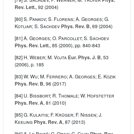
Rev. Lett.
, 92
(2004)
[80]
S. Pankov; S. Florens; A. Georges; G.
Kotliar; S. Sachdev
Phys. Rev. B
, 69
(2004)
[81]
A. Georges; O. Parcollet; S. Sachdev
Phys. Rev. Lett.
, 85
(2000), pp. 840-843
[82]
H. Weber; M. Vojta
Eur. Phys. J. B
, 53
(2006), p. 185
[83]
W. Wu; M. Ferrero; A. Georges; E. Kozik
Phys. Rev. B
, 96
(2017)
[84]
U. Bissbort; R. Thomale; W. Hofstetter
Phys. Rev. A
, 81
(2010)
[85]
G. Kulaitis; F. Krüger; F. Nissen; J.
Keeling
Phys. Rev. A
, 87
(2013)
[86]
A. Le Boité; G. Orso; C. Ciuti
Phys. Rev.