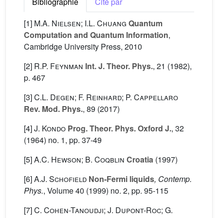
Bibliographie
Cité par
[1]
M.A. Nielsen; I.L. Chuang
Quantum
Computation and Quantum Information
,
Cambridge University Press, 2010
[2]
R.P. Feynman
Int. J. Theor. Phys.
, 21
(1982),
p. 467
[3]
C.L. Degen; F. Reinhard; P. Cappellaro
Rev. Mod. Phys.
, 89
(2017)
[4]
J. Kondo
Prog. Theor. Phys. Oxford J.
, 32
(1964) no. 1, pp. 37-49
[5]
A.C. Hewson; B. Coqblin
Croatia
(1997)
[6]
A.J. Schofield
Non-Fermi liquids
, Contemp.
Phys.
, Volume 40
(1999) no. 2, pp. 95-115
[7]
C. Cohen-Tanoudji; J. Dupont-Roc; G.