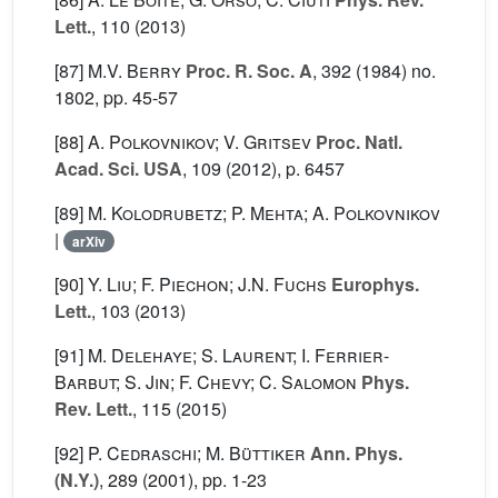
Lett.
, 110
(2013)
[87]
M.V. Berry
Proc. R. Soc. A
, 392
(1984) no.
1802, pp. 45-57
[88]
A. Polkovnikov; V. Gritsev
Proc. Natl.
Acad. Sci. USA
, 109
(2012), p. 6457
[89]
M. Kolodrubetz; P. Mehta; A. Polkovnikov
|
arXiv
[90]
Y. Liu; F. Piechon; J.N. Fuchs
Europhys.
Lett.
, 103
(2013)
[91]
M. Delehaye; S. Laurent; I. Ferrier-
Barbut; S. Jin; F. Chevy; C. Salomon
Phys.
Rev. Lett.
, 115
(2015)
[92]
P. Cedraschi; M. Büttiker
Ann. Phys.
(N.Y.)
, 289
(2001), pp. 1-23