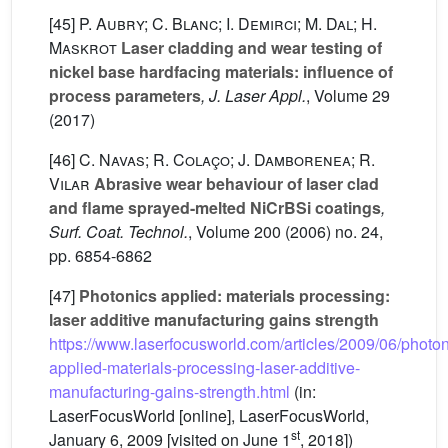
[45]
P. Aubry; C. Blanc; I. Demirci; M. Dal; H.
Maskrot
Laser cladding and wear testing of
nickel base hardfacing materials: influence of
process parameters
, J. Laser Appl.
, Volume 29
(2017)
[46]
C. Navas; R. Colaço; J. Damborenea; R.
Vilar
Abrasive wear behaviour of laser clad
and flame sprayed-melted NiCrBSi coatings
,
Surf. Coat. Technol.
, Volume 200
(2006) no. 24,
pp. 6854-6862
[47]
Photonics applied: materials processing:
laser additive manufacturing gains strength
https://www.laserfocusworld.com/articles/2009/06/photon
applied-materials-processing-laser-additive-
manufacturing-gains-strength.html
(in:
LaserFocusWorld [online], LaserFocusWorld,
st
January 6, 2009 [visited on June 1
, 2018])