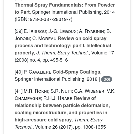
Thermal Spray Fundamentals: From Powder
to Part
, Springer International Publishing, 2014
(ISBN: 978-0-387-28319-7)
[39]
E. Irissou; J.-G. Legoux; A. Ryabinin; B.
Jodoin; C. Moreau
Review on cold spray
process and technology: part I. Intellectual
property
, J. Therm. Spray Technol.
, Volume 17
(2008) no. 4, pp. 495-516
[40]
P. Cavaliere
Cold-Spray Coatings
,
Springer International Publishing, 2018 |
DOI
[41]
M.R. Rokni; S.R. Nutt; C.A. Widener; V.K.
Champagne; R.H.J. Hrabe
Review of
relationship between particle deformation,
coating microstructure, and properties in
high-pressure cold spray
, Therm. Spray
Technol.
, Volume 26
(2017), pp. 1308-1355