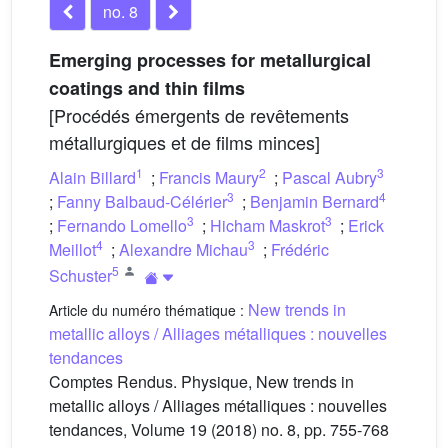
no. 8
Emerging processes for metallurgical
coatings and thin films
[Procédés émergents de revêtements
métallurgiques et de films minces]
1
2
3
Alain Billard
;
Francis Maury
;
Pascal Aubry
3
4
;
Fanny Balbaud-Célérier
;
Benjamin Bernard
3
3
;
Fernando Lomello
;
Hicham Maskrot
;
Erick
4
3
Meillot
;
Alexandre Michau
;
Frédéric
5
Schuster
New trends in
Article du numéro thématique :
metallic alloys / Alliages métalliques : nouvelles
tendances
Comptes Rendus. Physique, New trends in
metallic alloys / Alliages métalliques : nouvelles
tendances, Volume 19 (2018) no. 8, pp. 755-768