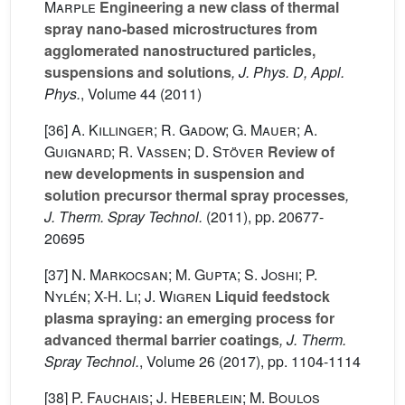
Marple
Engineering a new class of thermal
spray nano-based microstructures from
agglomerated nanostructured particles,
suspensions and solutions
, J. Phys. D, Appl.
Phys.
, Volume 44
(2011)
[36]
A. Killinger; R. Gadow; G. Mauer; A.
Guignard; R. Vaßen; D. Stöver
Review of
new developments in suspension and
solution precursor thermal spray processes
,
J. Therm. Spray Technol.
(2011), pp. 20677-
20695
[37]
N. Markocsan; M. Gupta; S. Joshi; P.
Nylén; X-H. Li; J. Wigren
Liquid feedstock
plasma spraying: an emerging process for
advanced thermal barrier coatings
, J. Therm.
Spray Technol.
, Volume 26
(2017), pp. 1104-1114
[38]
P. Fauchais; J. Heberlein; M. Boulos