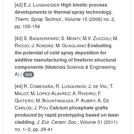
[42]
E.J. Lugsheider
High kinetic process
developments in thermal spray technology
,
Therm. Spray Technol.
, Volume 15
(2006) no. 2,
pp. 155-156
[43]
S. Bagherifard; S. Monti; M.V. Zuccoli; M.
Riccio; J. Kondás; M. Guagliano
Evaluating
the potential of cold spray deposition for
additive manufacturing of freeform structural
components
(Materials Science & Engineering
A) |
DOI
[44]
R. Comesaña; R. Lusquinos; J. de Val; T.
Malot; M. Lopez-Alavrez; A. Riveiro; F.
Quitero; M. Bountinguiza; P. Aubry; A. De
Carlos; J. Pou
Calcium phosphate grafts
produced by rapid prototyping based on laser
cladding
, J. Eur. Ceram. Soc.
, Volume 31
(2011)
no. 1–2, pp. 29-41