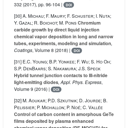
332
(2017), pp. 96-104 |
DOI
[30]
A. Michau; F. Maury; F. Schuster; I. Nuta;
Y. Gazal; R. Boichot; M. Pons
Chromium
carbide growth by direct liquid injection
chemical vapor deposition in long and narrow
tubes, experiments, modeling and simulation
,
Coatings
, Volume 8
(2018) |
DOI
[31]
E.C. Young; B.P. Yonkee; F. Wu; S. Ho Oh;
S.P. DenBaars; S. Nakamura; J.S. Speck
Hybrid tunnel junction contacts to III-nitride
light-emitting diodes
, Appl. Phys. Express
,
Volume 9
(2016) |
DOI
[32]
M. Aoukar; P.D. Szkutnik; D. Jourde; B.
Pelissier; P. Michallon; P. Noé; C. Vallée
Control of carbon content in amorphous GeTe
films deposited by plasma enhanced
chemical vapor deposition (PE-MOCVD) for