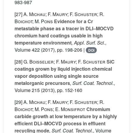
983-987
[27]
A. Michau; F. Maury; F. Schuster; R.
Boichot; M. Pons
Evidence for a Cr
metastable phase as a tracer in DLI–MOCVD
chromium hard coatings usable in high
temperature environment
, Appl. Surf. Sci.
,
Volume 422
(2017), pp. 198-206 |
DOI
[28]
G. Boisselier; F. Maury; F. Schuster
SiC
coatings grown by liquid injection chemical
vapor deposition using single source
metalorganic precursors
, Surf. Coat. Technol.
,
Volume 215
(2013), pp. 152-160
[29]
A. Michau; F. Maury; F. Schuster; R.
Boichot; M. Pons; E. Monsifrot
Chromium
carbide growth at low temperature by a highly
efficient DLI–MOCVD process in effluent
recycling mode
, Surf. Coat. Technol.
, Volume