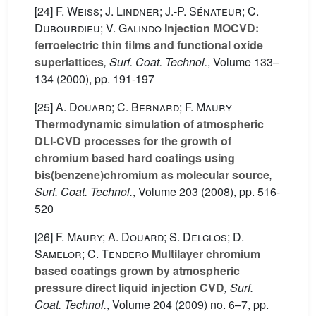
[24]
F. Weiss; J. Lindner; J.-P. Sénateur; C.
Dubourdieu; V. Galindo
Injection MOCVD:
ferroelectric thin films and functional oxide
superlattices
, Surf. Coat. Technol.
, Volume 133–
134
(2000), pp. 191-197
[25]
A. Douard; C. Bernard; F. Maury
Thermodynamic simulation of atmospheric
DLI-CVD processes for the growth of
chromium based hard coatings using
bis(benzene)chromium as molecular source
,
Surf. Coat. Technol.
, Volume 203
(2008), pp. 516-
520
[26]
F. Maury; A. Douard; S. Delclos; D.
Samelor; C. Tendero
Multilayer chromium
based coatings grown by atmospheric
pressure direct liquid injection CVD
, Surf.
Coat. Technol.
, Volume 204
(2009) no. 6–7, pp.