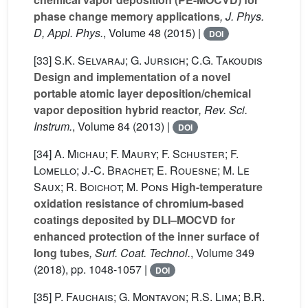
phase change memory applications
, J. Phys.
D, Appl. Phys.
, Volume 48
(2015) |
DOI
[33]
S.K. Selvaraj; G. Jursich; C.G. Takoudis
Design and implementation of a novel
portable atomic layer deposition/chemical
vapor deposition hybrid reactor
, Rev. Sci.
Instrum.
, Volume 84
(2013) |
DOI
[34]
A. Michau; F. Maury; F. Schuster; F.
Lomello; J.-C. Brachet; E. Rouesne; M. Le
Saux; R. Boichot; M. Pons
High-temperature
oxidation resistance of chromium-based
coatings deposited by DLI–MOCVD for
enhanced protection of the inner surface of
long tubes
, Surf. Coat. Technol.
, Volume 349
(2018), pp. 1048-1057 |
DOI
[35]
P. Fauchais; G. Montavon; R.S. Lima; B.R.