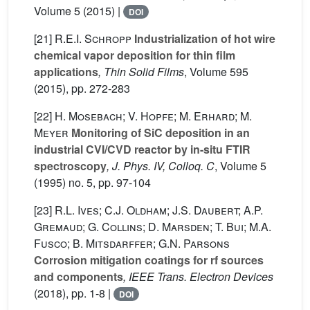
Volume 5
(2015) |
DOI
[21]
R.E.I. Schropp
Industrialization of hot wire
chemical vapor deposition for thin film
applications
, Thin Solid Films
, Volume 595
(2015), pp. 272-283
[22]
H. Mosebach; V. Hopfe; M. Erhard; M.
Meyer
Monitoring of SiC deposition in an
industrial CVI/CVD reactor by in-situ FTIR
spectroscopy
, J. Phys. IV, Colloq. C
, Volume 5
(1995) no. 5, pp. 97-104
[23]
R.L. Ives; C.J. Oldham; J.S. Daubert; A.P.
Gremaud; G. Collins; D. Marsden; T. Bui; M.A.
Fusco; B. Mitsdarffer; G.N. Parsons
Corrosion mitigation coatings for rf sources
and components
, IEEE Trans. Electron Devices
(2018), pp. 1-8 |
DOI