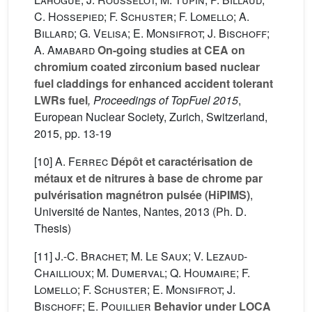
C. Hossepied; F. Schuster; F. Lomello; A.
Billard; G. Velisa; E. Monsifrot; J. Bischoff;
A. Amabard
On-going studies at CEA on
chromium coated zirconium based nuclear
fuel claddings for enhanced accident tolerant
LWRs fuel
, Proceedings of TopFuel 2015
,
European Nuclear Society, Zurich, Switzerland,
2015, pp. 13-19
[10]
A. Ferrec
Dépôt et caractérisation de
métaux et de nitrures à base de chrome par
pulvérisation magnétron pulsée (HiPIMS)
,
Université de Nantes, Nantes, 2013 (Ph. D.
Thesis)
[11]
J.-C. Brachet; M. Le Saux; V. Lezaud-
Chaillioux; M. Dumerval; Q. Houmaire; F.
Lomello; F. Schuster; E. Monsifrot; J.
Bischoff; E. Pouillier
Behavior under LOCA