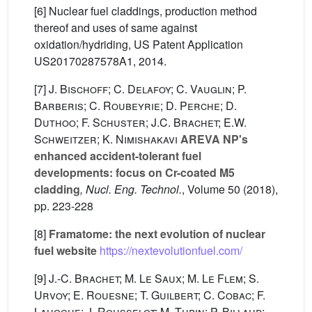
[6] Nuclear fuel claddings, production method
thereof and uses of same against
oxidation/hydriding, US Patent Application
US20170287578A1, 2014.
[7]
J. Bischoff; C. Delafoy; C. Vauglin; P.
Barberis; C. Roubeyrie; D. Perche; D.
Duthoo; F. Schuster; J.C. Brachet; E.W.
Schweitzer; K. Nimishakavi
AREVA NP's
enhanced accident-tolerant fuel
developments: focus on Cr-coated M5
cladding
, Nucl. Eng. Technol.
, Volume 50
(2018),
pp. 223-228
[8]
Framatome: the next evolution of nuclear
fuel website
https://nextevolutionfuel.com/
[9]
J.-C. Brachet; M. Le Saux; M. Le Flem; S.
Urvoy; E. Rouesne; T. Guilbert; C. Cobac; F.
Lahogue; J. Rousselot; M. Tupin; P. Billaud;