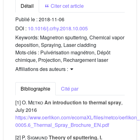
Détail
Citer cet article
Publié le :
2018-11-06
DOI :
10.1016/j.crhy.2018.10.005
Keywords:
Magnetron sputtering, Chemical vapor
deposition, Spraying, Laser cladding
Mots-clés :
Pulvérisation magnétron, Dépôt
chimique, Projection, Rechargement laser
Affiliations des auteurs :
Bibliographie
Cité par
[1]
O. Metko
An introduction to thermal spray
,
July 2016
https://www.oerlikon.com/ecomaXL/files/metco/oerliko
0005.6_Thermal_Spray_Brochure_EN.pdf
[2]
P. Sigmund
Theory of sputtering. I.