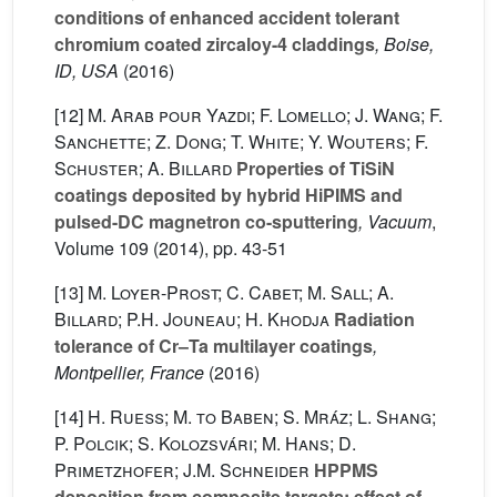
conditions of enhanced accident tolerant
chromium coated zircaloy-4 claddings
, Boise,
ID, USA
(2016)
[12]
M. Arab pour Yazdi; F. Lomello; J. Wang; F.
Sanchette; Z. Dong; T. White; Y. Wouters; F.
Schuster; A. Billard
Properties of TiSiN
coatings deposited by hybrid HiPIMS and
pulsed-DC magnetron co-sputtering
, Vacuum
,
Volume 109
(2014), pp. 43-51
[13]
M. Loyer-Prost; C. Cabet; M. Sall; A.
Billard; P.H. Jouneau; H. Khodja
Radiation
tolerance of Cr–Ta multilayer coatings
,
Montpellier, France
(2016)
[14]
H. Rueß; M. to Baben; S. Mráz; L. Shang;
P. Polcik; S. Kolozsvári; M. Hans; D.
Primetzhofer; J.M. Schneider
HPPMS
deposition from composite targets: effect of