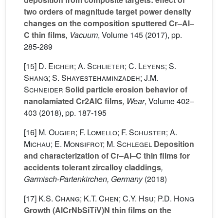
two orders of magnitude target power density
changes on the composition sputtered Cr–Al–
C thin films
, Vacuum
, Volume 145
(2017), pp.
285-289
[15]
D. Eicher; A. Schlieter; C. Leyens; S.
Shang; S. Shayestehaminzadeh; J.M.
Schneider
Solid particle erosion behavior of
nanolamiated Cr2AlC films
, Wear
, Volume 402–
403
(2018), pp. 187-195
[16]
M. Ougier; F. Lomello; F. Schuster; A.
Michau; E. Monsifrot; M. Schlegel
Deposition
and characterization of Cr–Al–C thin films for
accidents tolerant zircalloy claddings
,
Garmisch-Partenkirchen, Germany
(2018)
[17]
K.S. Chang; K.T. Chen; C.Y. Hsu; P.D. Hong
Growth (AlCrNbSiTiV)N thin films on the