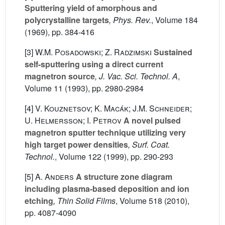
Sputtering yield of amorphous and
polycrystalline targets
, Phys. Rev.
, Volume 184
(1969), pp. 384-416
[3]
W.M. Posadowski; Z. Radzimski
Sustained
self-sputtering using a direct current
magnetron source
, J. Vac. Sci. Technol. A
,
Volume 11
(1993), pp. 2980-2984
[4]
V. Kouznetsov; K. Macák; J.M. Schneider;
U. Helmersson; I. Petrov
A novel pulsed
magnetron sputter technique utilizing very
high target power densities
, Surf. Coat.
Technol.
, Volume 122
(1999), pp. 290-293
[5]
A. Anders
A structure zone diagram
including plasma-based deposition and ion
etching
, Thin Solid Films
, Volume 518
(2010),
pp. 4087-4090