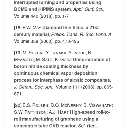
interrupted turning and properties using
DCMS and HiPIMS system
, Appl. Surf. Sci.
,
Volume 440
(2018), pp. 1-7
[18]
P.W. May
Diamond thin films: a 21st-
century material
, Philos. Trans. R. Soc. Lond. A
,
Volume 358
(2000), pp. 473-495
[19]
M. Suzuki; Y. Tanaka; Y. Inoue; N.
Myamoto; M. Sato; K. Goda
Uniformization of
boron nitride coating thickness by
continuous chemical vapor deposition
process for interphase of sic/sic composites
,
J. Ceram. Soc. Jpn.
, Volume 111
(2003), pp. 865-
871
[20]
E.S. Polsen; D.Q. McNerny; B. Viswanath;
S.W. Pattinson; A.J. Hart
High-speed roll-to-
roll manufacturing of graphene using a
concentric tube CVD reactor
, Sci. Rep.
,