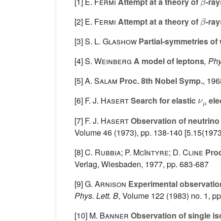
[1]
E. Fermi
Attempt at a theory of
-ray
β
[2]
E. Fermi
Attempt at a theory of
-ray
[3]
S. L. Glashow
Partial-symmetries of 
[4]
S. Weinberg
A model of leptons
, Phy
[5]
A. Salam
Proc. 8th Nobel Symp.
, 196
ν
μ
[6]
F. J. Hasert
Search for elastic
ele
[7]
F. J. Hasert
Observation of neutrino 
Volume 46
(1973), pp. 138-140 [5.15(1973
[8]
C. Rubbia; P. McIntyre; D. Cline
Prod
Verlag, Wiesbaden, 1977, pp. 683-687
[9]
G. Arnison
Experimental observation
Phys. Lett. B
, Volume 122
(1983) no. 1, pp
[10]
M. Banner
Observation of single is