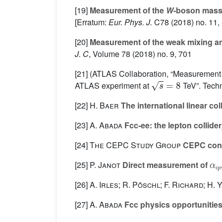
[19]
Measurement of the
W
-boson mass 
[Erratum:
Eur. Phys. J.
C78 (2018) no. 11,
[20]
Measurement of the weak mixing ang
J. C
, Volume 78
(2018) no. 9, 701
[21] (ATLAS Collaboration, “Measurement 
s
=
8
ATLAS experiment at
TeV”. Tech
[22]
H. Baer
The international linear col
[23]
A. Abada
Fcc-ee: the lepton collider
[24]
The CEPC Study Group
CEPC conce
α
q
[25]
P. Janot
Direct measurement of
[26]
A. Irles; R. Pöschl; F. Richard; H.
[27]
A. Abada
Fcc physics opportunitie