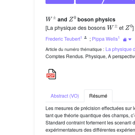
W
±
Z
0
and
boson physics
W
±
Z
0
[La physique des bosons
et
]
1
1
Frederic Teubert
;
Pippa Wells
La physique d
Article du numéro thématique :
Comptes Rendus. Physique, A perspective
Abstract (VO)
Résumé
Les mesures de précision effectuées sur 
tant que théorie quantique des champs, c’
Standard contraint fortement les scenarii 
expérimentateurs des différentes expérie