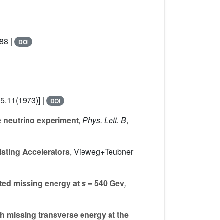
88 |
DOI
[5.11(1973)] |
DOI
e neutrino experiment
, Phys. Lett. B
,
sting Accelerators
, Vieweg+Teubner
ated missing energy at
s
= 540 Gev
,
h missing transverse energy at the