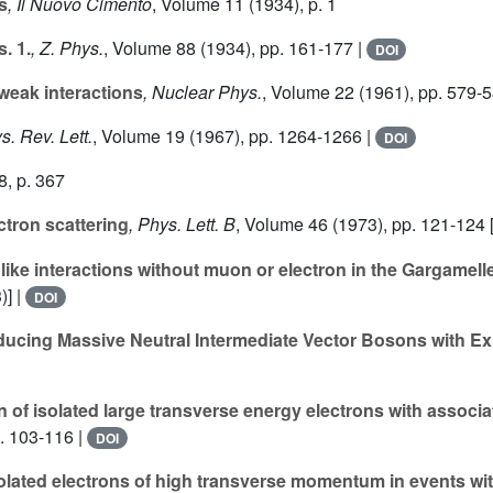
s
, Il Nuovo Cimento
, Volume 11
(1934), p. 1
s. 1.
, Z. Phys.
, Volume 88
(1934), pp. 161-177 |
DOI
weak interactions
, Nuclear Phys.
, Volume 22
(1961), pp. 579-5
s. Rev. Lett.
, Volume 19
(1967), pp. 1264-1266 |
DOI
8, p. 367
ctron scattering
, Phys. Lett. B
, Volume 46
(1973), pp. 121-124 
like interactions without muon or electron in the Gargamell
)] |
DOI
ucing Massive Neutral Intermediate Vector Bosons with Exi
 of isolated large transverse energy electrons with associ
. 103-116 |
DOI
olated electrons of high transverse momentum in events wit