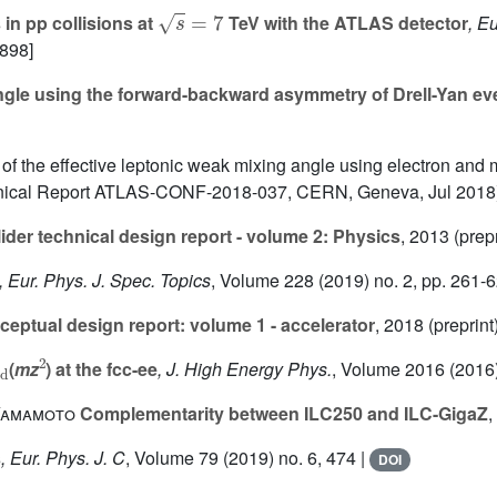
s
=
7
in pp collisions at
TeV with the ATLAS detector
, E
 898]
le using the forward-backward asymmetry of Drell-Yan even
of the effective leptonic weak mixing angle using electron and
nical Report ATLAS-CONF-2018-037, CERN, Geneva, Jul 2018
lider technical design report - volume 2: Physics
, 2013 (prepr
, Eur. Phys. J. Spec. Topics
, Volume 228
(2019) no. 2, pp. 261-
ptual design report: volume 1 - accelerator
, 2018 (preprint
ed
2
(
mz
) at the fcc-ee
, J. High Energy Phys.
, Volume 2016
(2016)
 Yamamoto
Complementarity between ILC250 and ILC-GigaZ
,
s
, Eur. Phys. J. C
, Volume 79
(2019) no. 6, 474 |
DOI