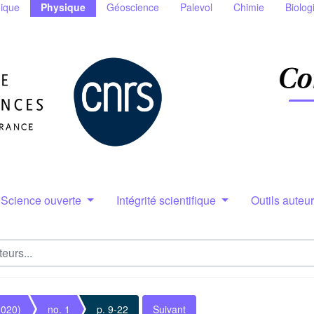
ique
Physique
Géoscience
Palevol
Chimie
Biolog
Science ouverte
Intégrité scientifique
Outils auteu
2020)
no. 1
p. 9-22
Suivant