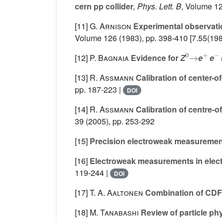
cern pp collider
, Phys. Lett. B
, Volume 1
[11]
G. Arnison
Experimental observatio
Volume 126
(1983), pp. 398-410 [7.55(198
0
→
+
-
[12]
P. Bagnaia
Evidence for
Z
e
e
[13]
R. Assmann
Calibration of center-o
pp. 187-223 |
DOI
[14]
R. Assmann
Calibration of centre-
39
(2005), pp. 253-292
[15]
Precision electroweak measuremen
[16]
Electroweak measurements in electr
119-244 |
DOI
[17]
T. A. Aaltonen
Combination of CD
[18]
M. Tanabashi
Review of particle ph