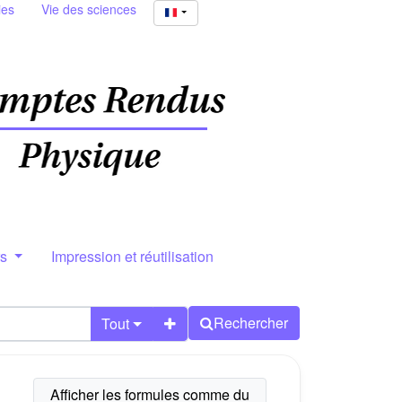
ies
Vie des sciences
rs
Impression et réutilisation
Rechercher
Tout