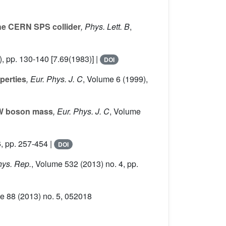
the CERN SPS collider
, Phys. Lett. B
,
, pp. 130-140 [7.69(1983)] |
DOI
perties
, Eur. Phys. J. C
, Volume 6
(1999),
e W boson mass
, Eur. Phys. J. C
, Volume
, pp. 257-454 |
DOI
hys. Rep.
, Volume 532
(2013) no. 4, pp.
me 88
(2013) no. 5, 052018