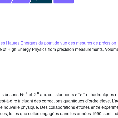
es Hautes Energies du point de vue des mesures de précision
 of High Energy Physics from precision measurements, Volume 
W
±
Z
0
e
+
e
-
les bosons
et
aux collisionneurs
et hadroniques on
est-à-dire incluant des corrections quantiques d’ordre élevé. L’
de nouvelle physique. Des collaborations étroites entre expérime
nces, telles que celles engagées dans les années 1990, sont in