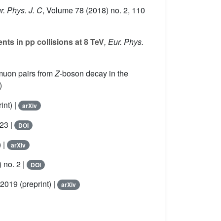
ur. Phys. J. C
, Volume 78
(2018) no. 2, 110
ts in pp collisions at 8 TeV
, Eur. Phys.
 muon pairs from
Z
-boson decay in the
)
int) |
arXiv
623 |
DOI
) |
arXiv
 no. 2 |
DOI
 2019 (preprint) |
arXiv