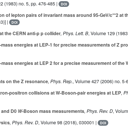
22
(1983) no. 5, pp. 476-485 |
DOI
n of lepton pairs of invariant mass around 95-GeV/c**2 at 
3)] |
DOI
at the CERN anti-p p collider
, Phys. Lett. B
, Volume 129
(1983)
f-mass energies at LEP-1 for precise measurements of Z pro
of-mass energies at LEP 2 for a precise measurement of th
ts on the Z resonance
, Phys. Rep.
, Volume 427
(2006) no. 5-6
on-positron collisions at W-Boson-pair energies at LEP
, P
F and D0
W
-Boson mass measurements
, Phys. Rev. D
, Volu
ysics
, Phys. Rev. D
, Volume 98
(2018), 030001 |
DOI