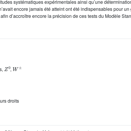
titudes systématiques expérimentales ainsi qu’une détermination
 n’avait encore jamais été atteint ont été indispensables pour 
afin d’accroître encore la précision de ces tests du Modèle Sta
Z
0
W
±
s,
,
urs droits