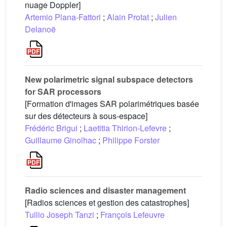
nuage Doppler]
Artemio Plana-Fattori
;
Alain Protat
;
Julien
Delanoë
New polarimetric signal subspace detectors
for SAR processors
[Formation d'images SAR polarimétriques basée
sur des détecteurs à sous-espace]
Frédéric Brigui
;
Laetitia Thirion-Lefevre
;
Guillaume Ginolhac
;
Philippe Forster
Radio sciences and disaster management
[Radios sciences et gestion des catastrophes]
Tullio Joseph Tanzi
;
François Lefeuvre