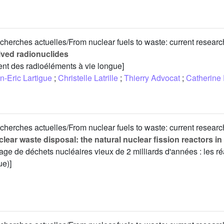
cherches actuelles/From nuclear fuels to waste: current researc
ived radionuclides
ent des radioéléments à vie longue]
n-Eric Lartigue
;
Christelle Latrille
;
Thierry Advocat
;
Catherine F
cherches actuelles/From nuclear fuels to waste: current researc
uclear waste disposal: the natural nuclear fission reactors i
age de déchets nucléaires vieux de 2 milliards d'années : les r
ue)]