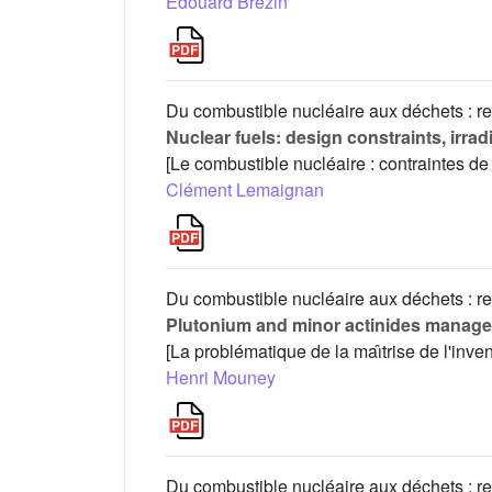
Édouard Brézin
Du combustible nucléaire aux déchets : re
Nuclear fuels: design constraints, irr
[Le combustible nucléaire : contraintes de 
Clément Lemaignan
Du combustible nucléaire aux déchets : re
Plutonium and minor actinides manageme
[La problématique de la maı̂trise de l'inv
Henri Mouney
Du combustible nucléaire aux déchets : re