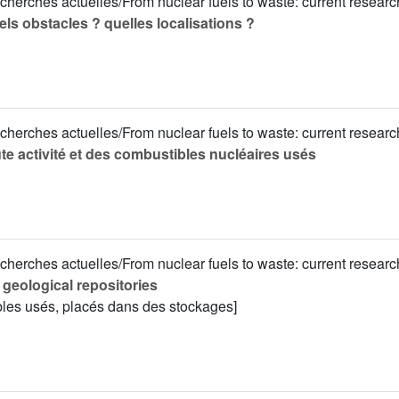
cherches actuelles/From nuclear fuels to waste: current researc
ls obstacles ? quelles localisations ?
cherches actuelles/From nuclear fuels to waste: current researc
e activité et des combustibles nucléaires usés
cherches actuelles/From nuclear fuels to waste: current researc
 geological repositories
les usés, placés dans des stockages]