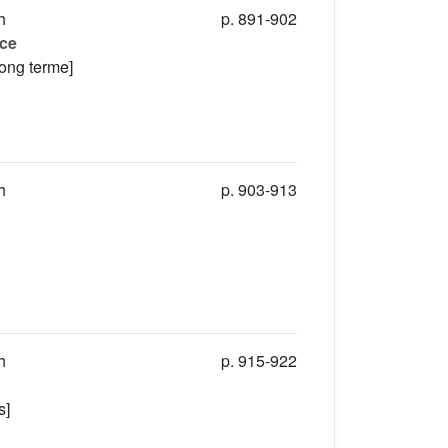
h
p. 891-902
nce
long terme]
h
p. 903-913
h
p. 915-922
s]