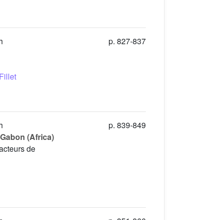
h
p. 827-837
illet
h
p. 839-849
n Gabon (Africa)
éacteurs de