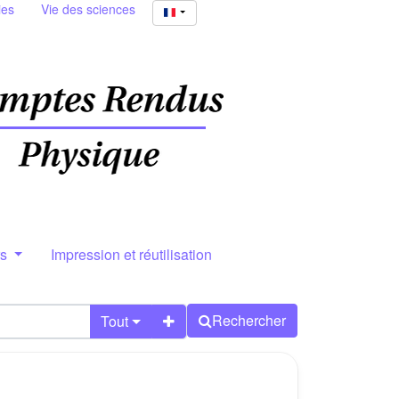
ies
Vie des sciences
rs
Impression et réutilisation
Rechercher
Tout