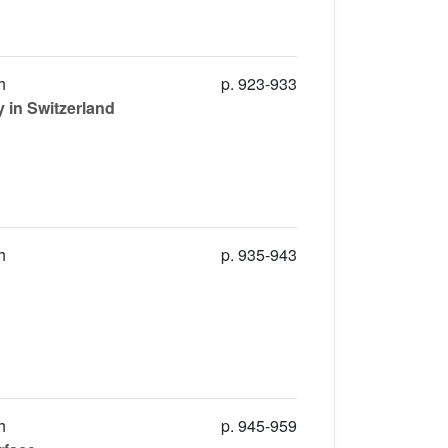
h
p. 923-933
y in Switzerland
h
p. 935-943
h
p. 945-959