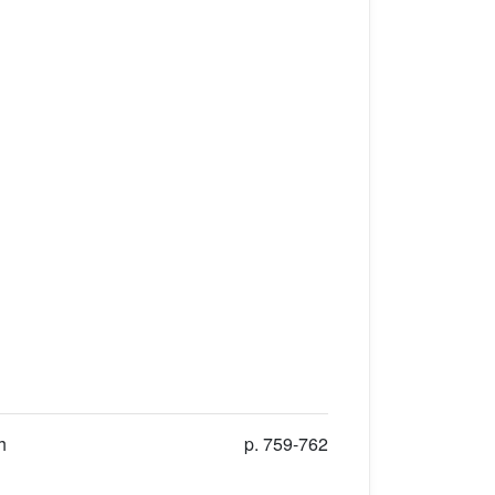
h
p. 759-762