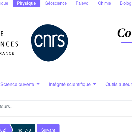
ique
Physique
Géoscience
Palevol
Chimie
Biolog
Science ouverte
Intégrité scientifique
Outils auteu
002)
no. 7-8
Suivant