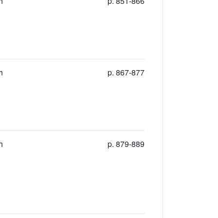
h
p. 851-866
h
p. 867-877
h
p. 879-889