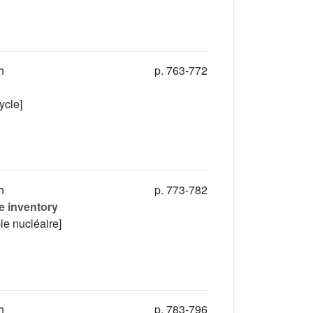
h
p. 763-772
ycle]
h
p. 773-782
e inventory
le nucléaire]
h
p. 783-796