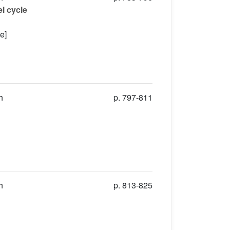
l cycle
e]
h
p. 797-811
h
p. 813-825